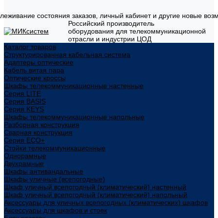
слеживание состояния заказов, личный кабинет и другие новые воз
Российский производитель
оборудования для телекоммуникационной
отрасли и индустрии ЦОД
Каталог товаров
Структурированная кабельная система
Адаптеры оптические
Кабель витая пара
Оптические кроссы
Шкафы телекоммуникационные настенные
Cерия LITE
Cерия BASIS
Cерия KEYS
Шкафы телекоммуникационные напольные
Разборная конструкция
Сварная конструкция
Серия ECO+
Стойки телекоммуникационные
Однорамные
Двухрамные
Шкафы антивандальные
Шкафы уличные (всепогодные)
Шкаф уличный всепогодный (климатический) настенный
Шкаф уличный всепогодный (климатический) напольный
Аксессуары для уличных всепогодных (климатических) шкафов
Аксессуары для шкафов и стоек