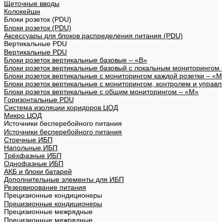
Щеточные вводы
Колокейшн
Блоки розеток (PDU)
Блоки розеток (PDU)
Аксессуары для блоков распределения питания (PDU)
Вертикальные PDU
Вертикальные PDU
Блоки розеток вертикальные базовые – «В»
Блоки розеток вертикальные базовый с локальным мониторингом 
Блоки розеток вертикальные с мониторингом каждой розетки – «
Блоки розеток вертикальные с мониторингом, контролем и управ
Блоки розеток вертикальные с общим мониторингом – «М»
Горизонтальные PDU
Система изоляции коридоров ЦОД
Микро ЦОД
Источники бесперебойного питания
Источники бесперебойного питания
Стоечные ИБП
Напольные ИБП
Трёхфазные ИБП
Однофазные ИБП
АКБ и блоки батарей
Дополнительные элементы для ИБП
Резервирование питания
Прецизионные кондиционеры
Прецизионные кондиционеры
Прецизионные межрядные
Прецизионные межрядные