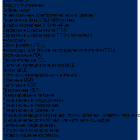
Блок розеток
Ввод с уплотнением
Кабель канал
Универсальные электротехнические шкафы
Решения на базе УЭШ МИКсистем
Шкафы серверные и Колокейшн
Серверные шкафы серия PRO
Серверные шкафы серии PRO с ламелями
Аксессуары
Блоки розеток (PDU)
Аксессуары для блоков распределения питания (PDU)
Вертикальные PDU
Горизонтальные PDU
Система изоляции коридоров ЦОД
Микро ЦОД
Источники бесперебойного питания
Стоечные ИБП
Напольные ИБП
Трёхфазные ИБП
Резервирование питания
Прецизионные кондиционеры
Прецизионные межрядные
Прецизионные шкафные
Кондиционеры для серверных, промышленных, электро- техниче
Кондиционеры для уличных климатических шкафов
Настенные кондиционеры
Потолочные кондиционеры
Фильтрующие вентиляторы