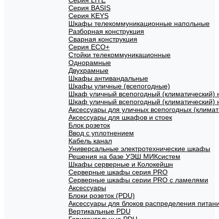
Cерия LITE
Cерия BASIS
Cерия KEYS
Шкафы телекоммуникационные напольные
Разборная конструкция
Сварная конструкция
Серия ECO+
Стойки телекоммуникационные
Однорамные
Двухрамные
Шкафы антивандальные
Шкафы уличные (всепогодные)
Шкаф уличный всепогодный (климатический) 
Шкаф уличный всепогодный (климатический)
Аксессуары для уличных всепогодных (клима
Аксессуары для шкафов и стоек
Блок розеток
Ввод с уплотнением
Кабель канал
Универсальные электротехнические шкафы
Решения на базе УЭШ МИКсистем
Шкафы серверные и Колокейшн
Серверные шкафы серия PRO
Серверные шкафы серии PRO с ламелями
Аксессуары
Блоки розеток (PDU)
Аксессуары для блоков распределения питан
Вертикальные PDU