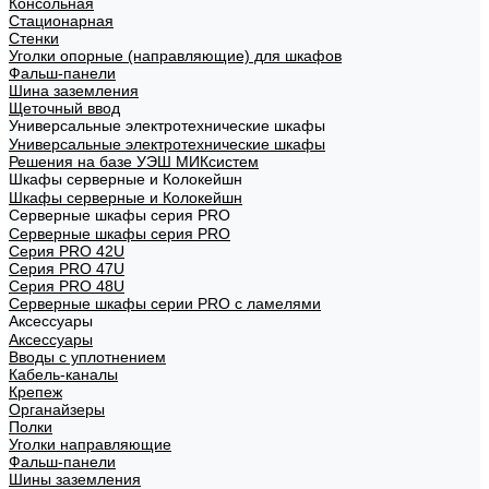
Консольная
Стационарная
Стенки
Уголки опорные (направляющие) для шкафов
Фальш-панели
Шина заземления
Щеточный ввод
Универсальные электротехнические шкафы
Универсальные электротехнические шкафы
Решения на базе УЭШ МИКсистем
Шкафы серверные и Колокейшн
Шкафы серверные и Колокейшн
Серверные шкафы серия PRO
Серверные шкафы серия PRO
Серия PRO 42U
Серия PRO 47U
Серия PRO 48U
Серверные шкафы серии PRO с ламелями
Аксессуары
Аксессуары
Вводы с уплотнением
Кабель-каналы
Крепеж
Органайзеры
Полки
Уголки направляющие
Фальш-панели
Шины заземления