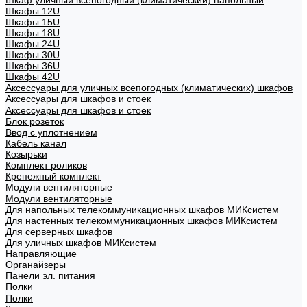
Шкаф уличный всепогодный (климатический) напольный
Шкафы 12U
Шкафы 15U
Шкафы 18U
Шкафы 24U
Шкафы 30U
Шкафы 36U
Шкафы 42U
Аксессуары для уличных всепогодных (климатических) шкафов
Аксессуары для шкафов и стоек
Аксессуары для шкафов и стоек
Блок розеток
Ввод с уплотнением
Кабель канал
Козырьки
Комплект роликов
Крепежный комплект
Модули вентиляторные
Модули вентиляторные
Для напольных телекоммуникационных шкафов МИКсистем
Для настенных телекоммуникационных шкафов МИКсистем
Для серверных шкафов
Для уличных шкафов МИКсистем
Направляющие
Органайзеры
Панели эл. питания
Полки
Полки