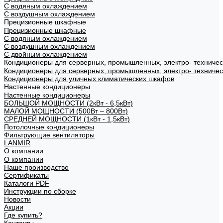
С водяным охлаждением
С воздушным охлаждением
Прецизионные шкафные
Прецизионные шкафные
С водяным охлаждением
С воздушным охлаждением
С двойным охлаждением
Кондиционеры для серверных, промышленных, электро- техниче
Кондиционеры для серверных, промышленных, электро- техниче
Кондиционеры для уличных климатических шкафов
Настенные кондиционеры
Настенные кондиционеры
БОЛЬШОЙ МОЩНОСТИ (2кВт - 6,5кВт)
МАЛОЙ МОЩНОСТИ (500Вт – 800Вт)
СРЕДНЕЙ МОЩНОСТИ (1кВт - 1,5кВт)
Потолочные кондиционеры
Фильтрующие вентиляторы
LANMIR
О компании
О компании
Наше производство
Сертификаты
Каталоги PDF
Инструкции по сборке
Новости
Акции
Где купить?