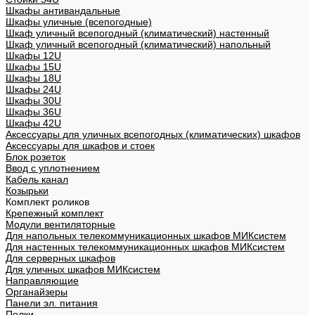
Шкафы антивандальные
Шкафы уличные (всепогодные)
Шкаф уличный всепогодный (климатический) настенный
Шкаф уличный всепогодный (климатический) напольный
Шкафы 12U
Шкафы 15U
Шкафы 18U
Шкафы 24U
Шкафы 30U
Шкафы 36U
Шкафы 42U
Аксессуары для уличных всепогодных (климатических) шкафов
Аксессуары для шкафов и стоек
Блок розеток
Ввод с уплотнением
Кабель канал
Козырьки
Комплект роликов
Крепежный комплект
Модули вентиляторные
Для напольных телекоммуникационных шкафов МИКсистем
Для настенных телекоммуникационных шкафов МИКсистем
Для серверных шкафов
Для уличных шкафов МИКсистем
Направляющие
Органайзеры
Панели эл. питания
Полки