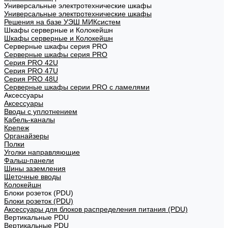
Универсальные электротехнические шкафы
Универсальные электротехнические шкафы
Решения на базе УЭШ МИКсистем
Шкафы серверные и Колокейшн
Шкафы серверные и Колокейшн
Серверные шкафы серия PRO
Серверные шкафы серия PRO
Серия PRO 42U
Серия PRO 47U
Серия PRO 48U
Серверные шкафы серии PRO с ламелями
Аксессуары
Аксессуары
Вводы с уплотнением
Кабель-каналы
Крепеж
Органайзеры
Полки
Уголки направляющие
Фальш-панели
Шины заземления
Щеточные вводы
Колокейшн
Блоки розеток (PDU)
Блоки розеток (PDU)
Аксессуары для блоков распределения питания (PDU)
Вертикальные PDU
Вертикальные PDU