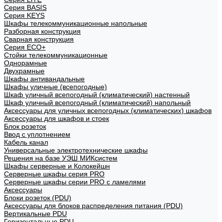
Cерия BASIS
Cерия KEYS
Шкафы телекоммуникационные напольные
Разборная конструкция
Сварная конструкция
Серия ECO+
Стойки телекоммуникационные
Однорамные
Двухрамные
Шкафы антивандальные
Шкафы уличные (всепогодные)
Шкаф уличный всепогодный (климатический) настенный
Шкаф уличный всепогодный (климатический) напольный
Аксессуары для уличных всепогодных (климатических) шкафов
Аксессуары для шкафов и стоек
Блок розеток
Ввод с уплотнением
Кабель канал
Универсальные электротехнические шкафы
Решения на базе УЭШ МИКсистем
Шкафы серверные и Колокейшн
Серверные шкафы серия PRO
Серверные шкафы серии PRO с ламелями
Аксессуары
Блоки розеток (PDU)
Аксессуары для блоков распределения питания (PDU)
Вертикальные PDU
Горизонтальные PDU