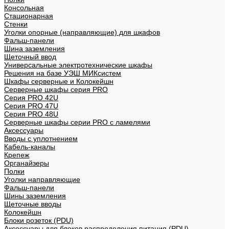
Консольная
Стационарная
Стенки
Уголки опорные (направляющие) для шкафов
Фальш-панели
Шина заземления
Щеточный ввод
Универсальные электротехнические шкафы
Решения на базе УЭШ МИКсистем
Шкафы серверные и Колокейшн
Серверные шкафы серия PRO
Серия PRO 42U
Серия PRO 47U
Серия PRO 48U
Серверные шкафы серии PRO с ламелями
Аксессуары
Вводы с уплотнением
Кабель-каналы
Крепеж
Органайзеры
Полки
Уголки направляющие
Фальш-панели
Шины заземления
Щеточные вводы
Колокейшн
Блоки розеток (PDU)
Аксессуары для блоков распределения питания (PDU)