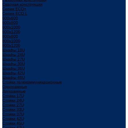
Сварная конструкция
Серия ECO+
Серия ECO L
600x600
600x800
600х1000
600х1200
800x800
800х1000
800х1200
Шкафы 18U
Шкафы 24U
Шкафы 27U
Шкафы 30U
Шкафы 36U
Шкафы 42U
Шкафы 48U
Стойки телекоммуникационные
Однорамные
Двухрамные
Стойки 17U
Стойки 24U
Стойки 27U
Стойки 33U
Стойки 37U
Стойки 42U
Стойки 45U
Стойки 47U