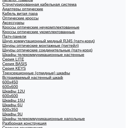
Структурированная кабельная система
Адаптеры оптические
Кабель витая пара
Оптические кроссы
Аксессуары
Кроссы оптические неукомплектованные
Кроссы оптические укомплектованные
Патч-панели
Шнур коммутационный медный RJ45 (патч-корд)
Шнуры оптические монтажные (пигтейл)
Шнуры оптические соединительные (патч-корд)
Шкафы телекоммуникационные настенные
Cерия LITE
Cерия BASIS
Cерия KEYS
Трехсекционные (откидные) шкафы
Встраиваемый настенный шкаф
600x450
600x600
Шкафы 12U
600x600
Шкафы 15U
Шкафы 6U
600x350
Шкафы 9U
Шкафы телекоммуникационные напольные
Разборная конструкция
Сварная конструкция