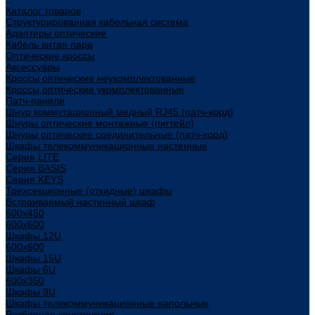
Каталог товаров
Структурированная кабельная система
Адаптеры оптические
Кабель витая пара
Оптические кроссы
Аксессуары
Кроссы оптические неукомплектованные
Кроссы оптические укомплектованные
Патч-панели
Шнур коммутационный медный RJ45 (патч-корд)
Шнуры оптические монтажные (пигтейл)
Шнуры оптические соединительные (патч-корд)
Шкафы телекоммуникационные настенные
Cерия LITE
Cерия BASIS
Cерия KEYS
Трехсекционные (откидные) шкафы
Встраиваемый настенный шкаф
600x450
600x600
Шкафы 12U
600x600
Шкафы 15U
Шкафы 6U
600x350
Шкафы 9U
Шкафы телекоммуникационные напольные
Разборная конструкция