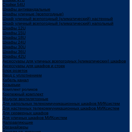
Стойки 54U
Шкафы антивандальные
Шкафы уличные (всепогодные)
Шкаф уличный всепогодный (климатический) настенный
Шкаф уличный всепогодный (климатический) напольный
Шкафы 12U
Шкафы 15U
Шкафы 18U
Шкафы 24U
Шкафы 30U
Шкафы 36U
Шкафы 42U
Аксессуары для уличных всепогодных (климатических) шкафов
Аксессуары для шкафов и стоек
Блок розеток
Ввод с уплотнением
Кабель канал
Козырьки
Комплект роликов
Крепежный комплект
Модули вентиляторные
Для напольных телекоммуникационных шкафов МИКсистем
Для настенных телекоммуникационных шкафов МИКсистем
Для серверных шкафов
Для уличных шкафов МИКсистем
Направляющие
Органайзеры
Панели эл. питания