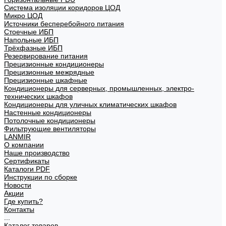
Система изоляции коридоров ЦОД
Микро ЦОД
Источники бесперебойного питания
Стоечные ИБП
Напольные ИБП
Трёхфазные ИБП
Резервирование питания
Прецизионные кондиционеры
Прецизионные межрядные
Прецизионные шкафные
Кондиционеры для серверных, промышленных, электро-
технических шкафов
Кондиционеры для уличных климатических шкафов
Настенные кондиционеры
Потолочные кондиционеры
Фильтрующие вентиляторы
LANMIR
О компании
Наше производство
Сертификаты
Каталоги PDF
Инструкции по сборке
Новости
Акции
Где купить?
Контакты
...
Каталог товаров