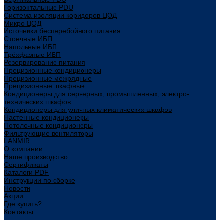
Горизонтальные PDU
Система изоляции коридоров ЦОД
Микро ЦОД
Источники бесперебойного питания
Стоечные ИБП
Напольные ИБП
Трёхфазные ИБП
Резервирование питания
Прецизионные кондиционеры
Прецизионные межрядные
Прецизионные шкафные
Кондиционеры для серверных, промышленных, электро-
технических шкафов
Кондиционеры для уличных климатических шкафов
Настенные кондиционеры
Потолочные кондиционеры
Фильтрующие вентиляторы
LANMIR
О компании
Наше производство
Сертификаты
Каталоги PDF
Инструкции по сборке
Новости
Акции
Где купить?
Контакты
...