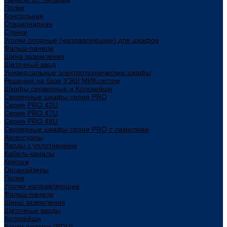
Полки
Консольная
Стационарная
Стенки
Уголки опорные (направляющие) для шкафов
Фальш-панели
Шина заземления
Щеточный ввод
Универсальные электротехнические шкафы
Решения на базе УЭШ МИКсистем
Шкафы серверные и Колокейшн
Серверные шкафы серия PRO
Серия PRO 42U
Серия PRO 47U
Серия PRO 48U
Серверные шкафы серии PRO с ламелями
Аксессуары
Вводы с уплотнением
Кабель-каналы
Крепеж
Органайзеры
Полки
Уголки направляющие
Фальш-панели
Шины заземления
Щеточные вводы
Колокейшн
Блоки розеток (PDU)