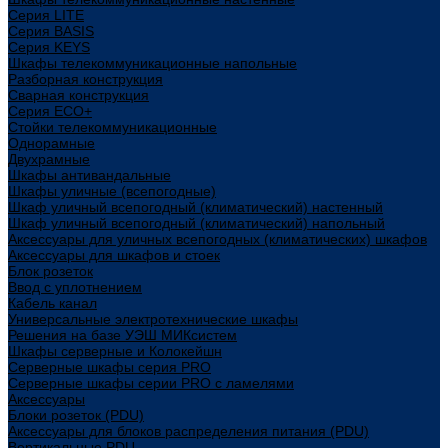
Cерия LITE
Cерия BASIS
Cерия KEYS
Шкафы телекоммуникационные напольные
Разборная конструкция
Сварная конструкция
Серия ECO+
Стойки телекоммуникационные
Однорамные
Двухрамные
Шкафы антивандальные
Шкафы уличные (всепогодные)
Шкаф уличный всепогодный (климатический) настенный
Шкаф уличный всепогодный (климатический) напольный
Аксессуары для уличных всепогодных (климатических) шкафов
Аксессуары для шкафов и стоек
Блок розеток
Ввод с уплотнением
Кабель канал
Универсальные электротехнические шкафы
Решения на базе УЭШ МИКсистем
Шкафы серверные и Колокейшн
Серверные шкафы серия PRO
Серверные шкафы серии PRO с ламелями
Аксессуары
Блоки розеток (PDU)
Аксессуары для блоков распределения питания (PDU)
Вертикальные PDU