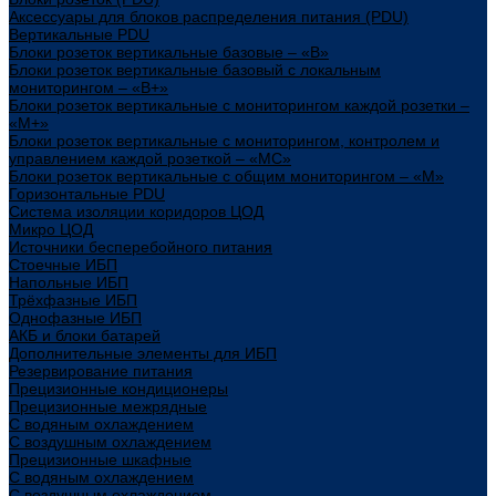
Аксессуары для блоков распределения питания (PDU)
Вертикальные PDU
Блоки розеток вертикальные базовые – «В»
Блоки розеток вертикальные базовый с локальным
мониторингом – «В+»
Блоки розеток вертикальные с мониторингом каждой розетки –
«М+»
Блоки розеток вертикальные с мониторингом, контролем и
управлением каждой розеткой – «МС»
Блоки розеток вертикальные с общим мониторингом – «М»
Горизонтальные PDU
Система изоляции коридоров ЦОД
Микро ЦОД
Источники бесперебойного питания
Стоечные ИБП
Напольные ИБП
Трёхфазные ИБП
Однофазные ИБП
АКБ и блоки батарей
Дополнительные элементы для ИБП
Резервирование питания
Прецизионные кондиционеры
Прецизионные межрядные
С водяным охлаждением
С воздушным охлаждением
Прецизионные шкафные
С водяным охлаждением
С воздушным охлаждением