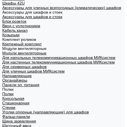
Шкафы 42U
Аксессуары для уличных всепогодных (климатических) шкафов
Аксессуары для шкафов и стоек
Аксессуары для шкафов и стоек
Блок розеток
Ввод с уплотнением
Кабель канал
Козырьки
Комплект роликов
Крепежный комплект
Модули вентиляторные
Модули вентиляторные
Для напольных телекоммуникационных шкафов МИКсистем
Для настенных телекоммуникационных шкафов МИКсистем
Для серверных шкафов
Для уличных шкафов МИКсистем
Направляющие
Органайзеры
Панели эл. питания
Полки
Полки
Консольная
Стационарная
Стенки
Уголки опорные (направляющие) для шкафов
Фальш-панели
Шина заземления
Щеточный ввод