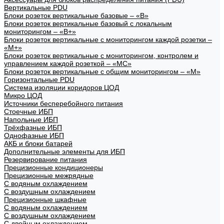
Вертикальные PDU
Блоки розеток вертикальные базовые – «В»
Блоки розеток вертикальные базовый с локальным
мониторингом – «В+»
Блоки розеток вертикальные с мониторингом каждой розетки –
«М+»
Блоки розеток вертикальные с мониторингом, контролем и
управлением каждой розеткой – «МС»
Блоки розеток вертикальные с общим мониторингом – «М»
Горизонтальные PDU
Система изоляции коридоров ЦОД
Микро ЦОД
Источники бесперебойного питания
Стоечные ИБП
Напольные ИБП
Трёхфазные ИБП
Однофазные ИБП
АКБ и блоки батарей
Дополнительные элементы для ИБП
Резервирование питания
Прецизионные кондиционеры
Прецизионные межрядные
С водяным охлаждением
С воздушным охлаждением
Прецизионные шкафные
С водяным охлаждением
С воздушным охлаждением
С двойным охлаждением