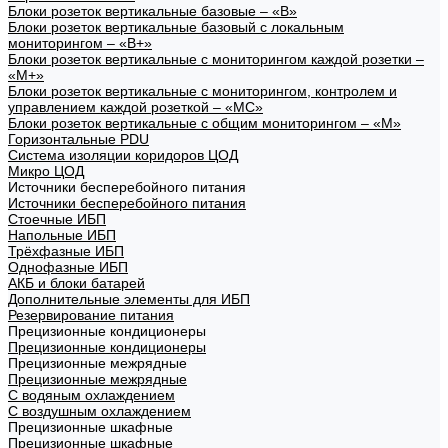
Блоки розеток вертикальные базовые – «В»
Блоки розеток вертикальные базовый с локальным
мониторингом – «В+»
Блоки розеток вертикальные с мониторингом каждой розетки –
«М+»
Блоки розеток вертикальные с мониторингом, контролем и
управлением каждой розеткой – «МС»
Блоки розеток вертикальные с общим мониторингом – «М»
Горизонтальные PDU
Система изоляции коридоров ЦОД
Микро ЦОД
Источники бесперебойного питания
Источники бесперебойного питания
Стоечные ИБП
Напольные ИБП
Трёхфазные ИБП
Однофазные ИБП
АКБ и блоки батарей
Дополнительные элементы для ИБП
Резервирование питания
Прецизионные кондиционеры
Прецизионные кондиционеры
Прецизионные межрядные
Прецизионные межрядные
С водяным охлаждением
С воздушным охлаждением
Прецизионные шкафные
Прецизионные шкафные