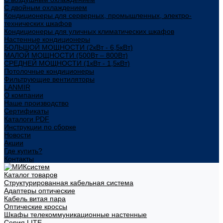
С двойным охлаждением
Кондиционеры для серверных, промышленных, электро-
технических шкафов
Кондиционеры для уличных климатических шкафов
Настенные кондиционеры
БОЛЬШОЙ МОЩНОСТИ (2кВт - 6,5кВт)
МАЛОЙ МОЩНОСТИ (500Вт – 800Вт)
СРЕДНЕЙ МОЩНОСТИ (1кВт - 1,5кВт)
Потолочные кондиционеры
Фильтрующие вентиляторы
LANMIR
О компании
Наше производство
Сертификаты
Каталоги PDF
Инструкции по сборке
Новости
Акции
Где купить?
Контакты
Каталог товаров
Структурированная кабельная система
Адаптеры оптические
Кабель витая пара
Оптические кроссы
Шкафы телекоммуникационные настенные
Cерия LITE