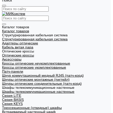
Поиск
Каталог товаров
Каталог товаров
Структурированная кабельная система
Структурированная кабельная система
Адаптеры оптические
Кабель витая пара
Оптические кроссы
Оптические кроссы
Аксессуары
Кроссы оптические неукомплектованные
Кроссы оптические укомплектованные
Патч-панели
Шнур коммутационный медный RJ45 (патч-корд)
Шнуры оптические монтажные (пигтейл)
Шнуры оптические соединительные (патч-корд)
Шкафы телекоммуникационные настенные
Шкафы телекоммуникационные настенные
Cерия LITE
Cерия BASIS
Cерия KEYS
Трехсекционные (откидные) шкафы
Встраиваемый настенный шкаф