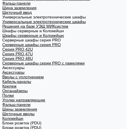
Фальш-панели
Шина заземления
Щеточный ввод
Универсальные электротехнические шкафы
Универсальные электротехнические шкафы
Решения на базе УЭШ МИКсистем
Шкафы серверные и Колокейшн
Шкафы серверные и Колокейшн
Серверные шкафы серия PRO
Серверные шкафы серия PRO
Серия PRO 42U
Серия PRO 47U
Серия PRO 48U
Серверные шкафы серии PRO с ламелями
Аксессуары
Аксессуары
Вводы с уплотнением
Кабель-каналы
Крепеж
Органайзеры
Полки
Уголки направляющие
Фальш-панели
Шины заземления
Щеточные вводы
Колокейшн
Блоки розеток (PDU)
Блоки розеток (PDU)