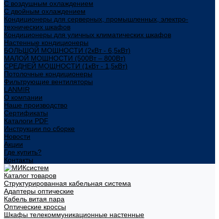
С воздушным охлаждением
С двойным охлаждением
Кондиционеры для серверных, промышленных, электро-
технических шкафов
Кондиционеры для уличных климатических шкафов
Настенные кондиционеры
БОЛЬШОЙ МОЩНОСТИ (2кВт - 6,5кВт)
МАЛОЙ МОЩНОСТИ (500Вт – 800Вт)
СРЕДНЕЙ МОЩНОСТИ (1кВт - 1,5кВт)
Потолочные кондиционеры
Фильтрующие вентиляторы
LANMIR
О компании
Наше производство
Сертификаты
Каталоги PDF
Инструкции по сборке
Новости
Акции
Где купить?
Контакты
Каталог товаров
Структурированная кабельная система
Адаптеры оптические
Кабель витая пара
Оптические кроссы
Шкафы телекоммуникационные настенные