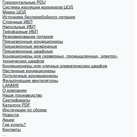
Горизонтальные PDU
Система изоляции коридоров ЦОД
Микро ЦОД
Источники бесперебойного питания
Стоечные ИБП
Напольные ИБП
Трёхфазные ИБП
Резервирование питания
Прецизионные кондиционеры
Прецизионные межрядные
Прецизионные шкафные
Кондиционеры для серверных, промышленных, электро-
технических шкафов
Кондиционеры для уличных климатических шкафов
Настенные кондиционеры
Потолочные кондиционеры
Фильтрующие вентиляторы
LANMIR
О компании
Наше производство
Сертификаты
Каталоги PDF
Инструкции по сборке
Новости
Акции
Где купить?
Контакты
...