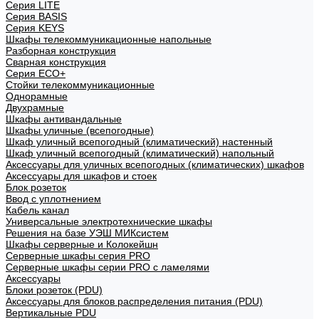
Cерия LITE
Cерия BASIS
Cерия KEYS
Шкафы телекоммуникационные напольные
Разборная конструкция
Сварная конструкция
Серия ECO+
Стойки телекоммуникационные
Однорамные
Двухрамные
Шкафы антивандальные
Шкафы уличные (всепогодные)
Шкаф уличный всепогодный (климатический) настенный
Шкаф уличный всепогодный (климатический) напольный
Аксессуары для уличных всепогодных (климатических) шкафов
Аксессуары для шкафов и стоек
Блок розеток
Ввод с уплотнением
Кабель канал
Универсальные электротехнические шкафы
Решения на базе УЭШ МИКсистем
Шкафы серверные и Колокейшн
Серверные шкафы серия PRO
Серверные шкафы серии PRO с ламелями
Аксессуары
Блоки розеток (PDU)
Аксессуары для блоков распределения питания (PDU)
Вертикальные PDU