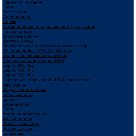
Панели эл. питания
Полки
Консольная
Стационарная
Стенки
Уголки опорные (направляющие) для шкафов
Фальш-панели
Шина заземления
Щеточный ввод
Универсальные электротехнические шкафы
Решения на базе УЭШ МИКсистем
Шкафы серверные и Колокейшн
Серверные шкафы серия PRO
Серия PRO 42U
Серия PRO 47U
Серия PRO 48U
Серверные шкафы серии PRO с ламелями
Аксессуары
Вводы с уплотнением
Кабель-каналы
Крепеж
Органайзеры
Полки
Уголки направляющие
Фальш-панели
Шины заземления
Щеточные вводы
Колокейшн