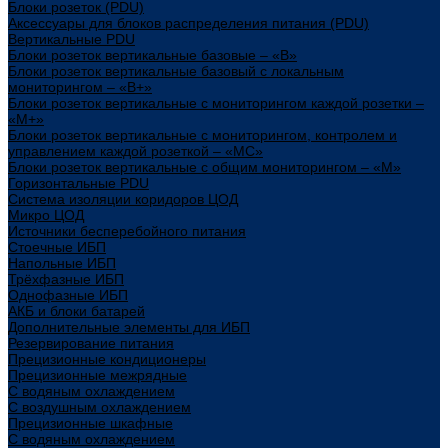
Блоки розеток (PDU)
Аксессуары для блоков распределения питания (PDU)
Вертикальные PDU
Блоки розеток вертикальные базовые – «В»
Блоки розеток вертикальные базовый с локальным
мониторингом – «В+»
Блоки розеток вертикальные с мониторингом каждой розетки –
«М+»
Блоки розеток вертикальные с мониторингом, контролем и
управлением каждой розеткой – «МС»
Блоки розеток вертикальные с общим мониторингом – «М»
Горизонтальные PDU
Система изоляции коридоров ЦОД
Микро ЦОД
Источники бесперебойного питания
Стоечные ИБП
Напольные ИБП
Трёхфазные ИБП
Однофазные ИБП
АКБ и блоки батарей
Дополнительные элементы для ИБП
Резервирование питания
Прецизионные кондиционеры
Прецизионные межрядные
С водяным охлаждением
С воздушным охлаждением
Прецизионные шкафные
С водяным охлаждением