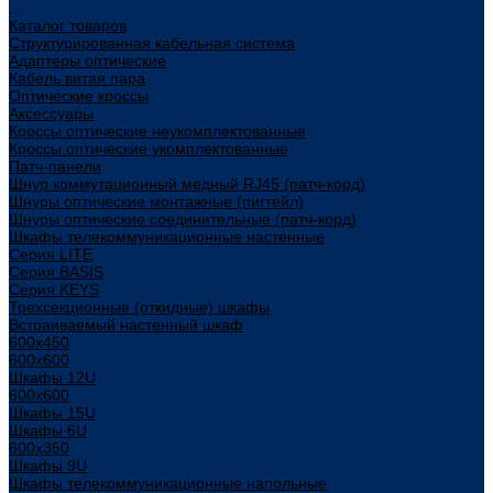
...
Каталог товаров
Структурированная кабельная система
Адаптеры оптические
Кабель витая пара
Оптические кроссы
Аксессуары
Кроссы оптические неукомплектованные
Кроссы оптические укомплектованные
Патч-панели
Шнур коммутационный медный RJ45 (патч-корд)
Шнуры оптические монтажные (пигтейл)
Шнуры оптические соединительные (патч-корд)
Шкафы телекоммуникационные настенные
Cерия LITE
Cерия BASIS
Cерия KEYS
Трехсекционные (откидные) шкафы
Встраиваемый настенный шкаф
600x450
600x600
Шкафы 12U
600x600
Шкафы 15U
Шкафы 6U
600x350
Шкафы 9U
Шкафы телекоммуникационные напольные