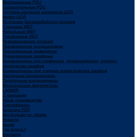
Вертикальные PDU
Горизонтальные PDU
Система изоляции коридоров ЦОД
Микро ЦОД
Источники бесперебойного питания
Стоечные ИБП
Напольные ИБП
Трёхфазные ИБП
Резервирование питания
Прецизионные кондиционеры
Прецизионные межрядные
Прецизионные шкафные
Кондиционеры для серверных, промышленных, электро-
технических шкафов
Кондиционеры для уличных климатических шкафов
Настенные кондиционеры
Потолочные кондиционеры
Фильтрующие вентиляторы
LANMIR
О компании
Наше производство
Сертификаты
Каталоги PDF
Инструкции по сборке
Новости
Акции
Где купить?
Контакты