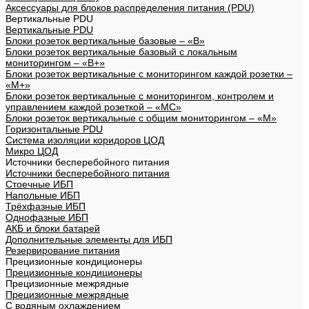
Аксессуары для блоков распределения питания (PDU)
Вертикальные PDU
Вертикальные PDU
Блоки розеток вертикальные базовые – «В»
Блоки розеток вертикальные базовый с локальным
мониторингом – «В+»
Блоки розеток вертикальные с мониторингом каждой розетки –
«М+»
Блоки розеток вертикальные с мониторингом, контролем и
управлением каждой розеткой – «МС»
Блоки розеток вертикальные с общим мониторингом – «М»
Горизонтальные PDU
Система изоляции коридоров ЦОД
Микро ЦОД
Источники бесперебойного питания
Источники бесперебойного питания
Стоечные ИБП
Напольные ИБП
Трёхфазные ИБП
Однофазные ИБП
АКБ и блоки батарей
Дополнительные элементы для ИБП
Резервирование питания
Прецизионные кондиционеры
Прецизионные кондиционеры
Прецизионные межрядные
Прецизионные межрядные
С водяным охлаждением