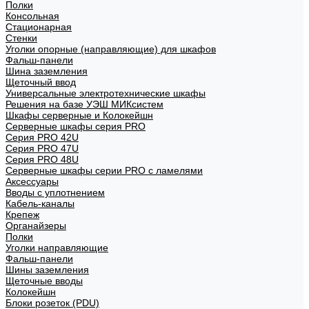
Полки
Консольная
Стационарная
Стенки
Уголки опорные (направляющие) для шкафов
Фальш-панели
Шина заземления
Щеточный ввод
Универсальные электротехнические шкафы
Решения на базе УЭШ МИКсистем
Шкафы серверные и Колокейшн
Серверные шкафы серия PRO
Серия PRO 42U
Серия PRO 47U
Серия PRO 48U
Серверные шкафы серии PRO с ламелями
Аксессуары
Вводы с уплотнением
Кабель-каналы
Крепеж
Органайзеры
Полки
Уголки направляющие
Фальш-панели
Шины заземления
Щеточные вводы
Колокейшн
Блоки розеток (PDU)