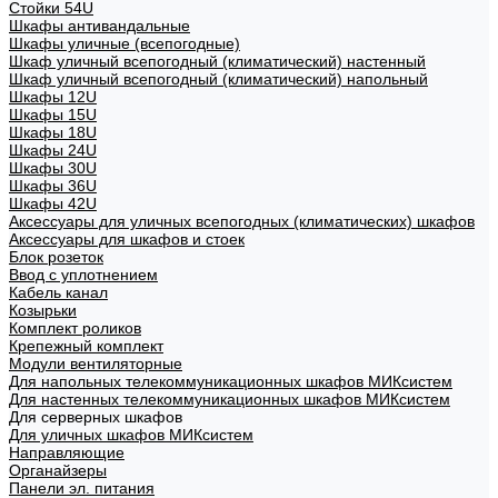
Стойки 54U
Шкафы антивандальные
Шкафы уличные (всепогодные)
Шкаф уличный всепогодный (климатический) настенный
Шкаф уличный всепогодный (климатический) напольный
Шкафы 12U
Шкафы 15U
Шкафы 18U
Шкафы 24U
Шкафы 30U
Шкафы 36U
Шкафы 42U
Аксессуары для уличных всепогодных (климатических) шкафов
Аксессуары для шкафов и стоек
Блок розеток
Ввод с уплотнением
Кабель канал
Козырьки
Комплект роликов
Крепежный комплект
Модули вентиляторные
Для напольных телекоммуникационных шкафов МИКсистем
Для настенных телекоммуникационных шкафов МИКсистем
Для серверных шкафов
Для уличных шкафов МИКсистем
Направляющие
Органайзеры
Панели эл. питания