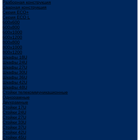
Разборная конструкция
Сварная конструкция
Серия ECO+
Серия ECO L
600x600
600x800
600х1000
600х1200
800x800
800х1000
800х1200
Шкафы 18U
Шкафы 24U
Шкафы 27U
Шкафы 30U
Шкафы 36U
Шкафы 42U
Шкафы 48U
Стойки телекоммуникационные
Однорамные
Двухрамные
Стойки 17U
Стойки 24U
Стойки 27U
Стойки 33U
Стойки 37U
Стойки 42U
Стойки 45U