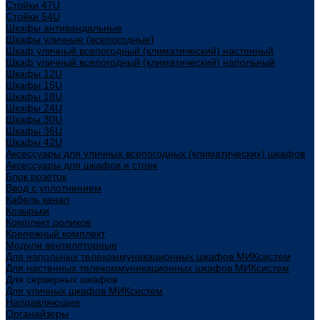
Стойки 47U
Стойки 54U
Шкафы антивандальные
Шкафы уличные (всепогодные)
Шкаф уличный всепогодный (климатический) настенный
Шкаф уличный всепогодный (климатический) напольный
Шкафы 12U
Шкафы 15U
Шкафы 18U
Шкафы 24U
Шкафы 30U
Шкафы 36U
Шкафы 42U
Аксессуары для уличных всепогодных (климатических) шкафов
Аксессуары для шкафов и стоек
Блок розеток
Ввод с уплотнением
Кабель канал
Козырьки
Комплект роликов
Крепежный комплект
Модули вентиляторные
Для напольных телекоммуникационных шкафов МИКсистем
Для настенных телекоммуникационных шкафов МИКсистем
Для серверных шкафов
Для уличных шкафов МИКсистем
Направляющие
Органайзеры