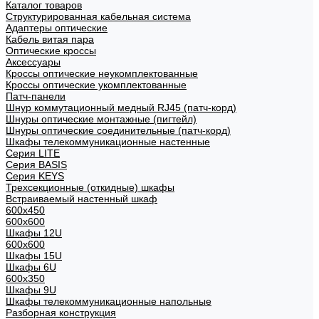
Каталог товаров
Структурированная кабельная система
Адаптеры оптические
Кабель витая пара
Оптические кроссы
Аксессуары
Кроссы оптические неукомплектованные
Кроссы оптические укомплектованные
Патч-панели
Шнур коммутационный медный RJ45 (патч-корд)
Шнуры оптические монтажные (пигтейл)
Шнуры оптические соединительные (патч-корд)
Шкафы телекоммуникационные настенные
Cерия LITE
Cерия BASIS
Cерия KEYS
Трехсекционные (откидные) шкафы
Встраиваемый настенный шкаф
600x450
600x600
Шкафы 12U
600x600
Шкафы 15U
Шкафы 6U
600x350
Шкафы 9U
Шкафы телекоммуникационные напольные
Разборная конструкция