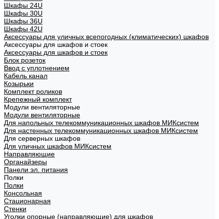
Шкафы 24U
Шкафы 30U
Шкафы 36U
Шкафы 42U
Аксессуары для уличных всепогодных (климатических) шкафов
Аксессуары для шкафов и стоек
Аксессуары для шкафов и стоек
Блок розеток
Ввод с уплотнением
Кабель канал
Козырьки
Комплект роликов
Крепежный комплект
Модули вентиляторные
Модули вентиляторные
Для напольных телекоммуникационных шкафов МИКсистем
Для настенных телекоммуникационных шкафов МИКсистем
Для серверных шкафов
Для уличных шкафов МИКсистем
Направляющие
Органайзеры
Панели эл. питания
Полки
Полки
Консольная
Стационарная
Стенки
Уголки опорные (направляющие) для шкафов