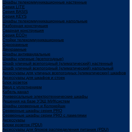
Шкафы телекоммуникационные настенные
Cерия LITE
Cерия BASIS
Cерия KEYS
Шкафы телекоммуникационные напольные
Разборная конструкция
Сварная конструкция
Серия ECO+
Стойки телекоммуникационные
Однорамные
Двухрамные
Шкафы антивандальные
Шкафы уличные (всепогодные)
Шкаф уличный всепогодный (климатический) настенный
Шкаф уличный всепогодный (климатический) напольный
Аксессуары для уличных всепогодных (климатических) шкафов
Аксессуары для шкафов и стоек
Блок розеток
Ввод с уплотнением
Кабель канал
Универсальные электротехнические шкафы
Решения на базе УЭШ МИКсистем
Шкафы серверные и Колокейшн
Серверные шкафы серия PRO
Серверные шкафы серии PRO с ламелями
Аксессуары
Блоки розеток (PDU)
Аксессуары для блоков распределения питания (PDU)