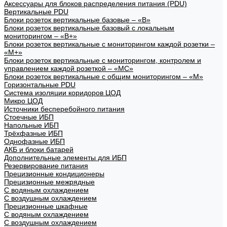
Аксессуары для блоков распределения питания (PDU)
Вертикальные PDU
Блоки розеток вертикальные базовые – «В»
Блоки розеток вертикальные базовый с локальным
мониторингом – «В+»
Блоки розеток вертикальные с мониторингом каждой розетки –
«М+»
Блоки розеток вертикальные с мониторингом, контролем и
управлением каждой розеткой – «МС»
Блоки розеток вертикальные с общим мониторингом – «М»
Горизонтальные PDU
Система изоляции коридоров ЦОД
Микро ЦОД
Источники бесперебойного питания
Стоечные ИБП
Напольные ИБП
Трёхфазные ИБП
Однофазные ИБП
АКБ и блоки батарей
Дополнительные элементы для ИБП
Резервирование питания
Прецизионные кондиционеры
Прецизионные межрядные
С водяным охлаждением
С воздушным охлаждением
Прецизионные шкафные
С водяным охлаждением
С воздушным охлаждением