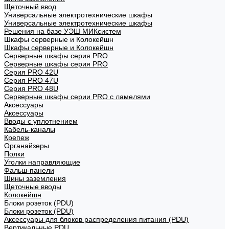
Щеточный ввод
Универсальные электротехнические шкафы
Универсальные электротехнические шкафы
Решения на базе УЭШ МИКсистем
Шкафы серверные и Колокейшн
Шкафы серверные и Колокейшн
Серверные шкафы серия PRO
Серверные шкафы серия PRO
Серия PRO 42U
Серия PRO 47U
Серия PRO 48U
Серверные шкафы серии PRO с ламелями
Аксессуары
Аксессуары
Вводы с уплотнением
Кабель-каналы
Крепеж
Органайзеры
Полки
Уголки направляющие
Фальш-панели
Шины заземления
Щеточные вводы
Колокейшн
Блоки розеток (PDU)
Блоки розеток (PDU)
Аксессуары для блоков распределения питания (PDU)
Вертикальные PDU