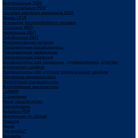
Вертикальные PDU
Горизонтальные PDU
Система изоляции коридоров ЦОД
Микро ЦОД
Источники бесперебойного питания
Стоечные ИБП
Напольные ИБП
Трёхфазные ИБП
Резервирование питания
Прецизионные кондиционеры
Прецизионные межрядные
Прецизионные шкафные
Кондиционеры для серверных, промышленных, электро-
технических шкафов
Кондиционеры для уличных климатических шкафов
Настенные кондиционеры
Потолочные кондиционеры
Фильтрующие вентиляторы
LANMIR
О компании
Наше производство
Сертификаты
Каталоги PDF
Инструкции по сборке
Новости
Акции
Где купить?
Контакты