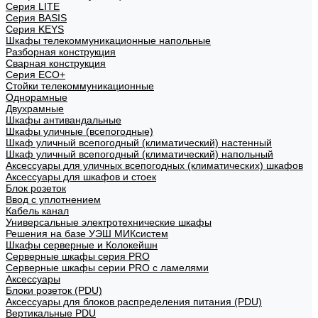
Cерия LITE
Cерия BASIS
Cерия KEYS
Шкафы телекоммуникационные напольные
Разборная конструкция
Сварная конструкция
Серия ECO+
Стойки телекоммуникационные
Однорамные
Двухрамные
Шкафы антивандальные
Шкафы уличные (всепогодные)
Шкаф уличный всепогодный (климатический) настенный
Шкаф уличный всепогодный (климатический) напольный
Аксессуары для уличных всепогодных (климатических) шкафов
Аксессуары для шкафов и стоек
Блок розеток
Ввод с уплотнением
Кабель канал
Универсальные электротехнические шкафы
Решения на базе УЭШ МИКсистем
Шкафы серверные и Колокейшн
Серверные шкафы серия PRO
Серверные шкафы серии PRO с ламелями
Аксессуары
Блоки розеток (PDU)
Аксессуары для блоков распределения питания (PDU)
Вертикальные PDU