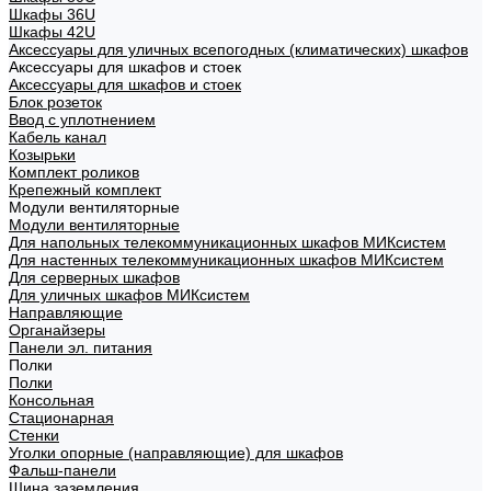
Шкафы 36U
Шкафы 42U
Аксессуары для уличных всепогодных (климатических) шкафов
Аксессуары для шкафов и стоек
Аксессуары для шкафов и стоек
Блок розеток
Ввод с уплотнением
Кабель канал
Козырьки
Комплект роликов
Крепежный комплект
Модули вентиляторные
Модули вентиляторные
Для напольных телекоммуникационных шкафов МИКсистем
Для настенных телекоммуникационных шкафов МИКсистем
Для серверных шкафов
Для уличных шкафов МИКсистем
Направляющие
Органайзеры
Панели эл. питания
Полки
Полки
Консольная
Стационарная
Стенки
Уголки опорные (направляющие) для шкафов
Фальш-панели
Шина заземления