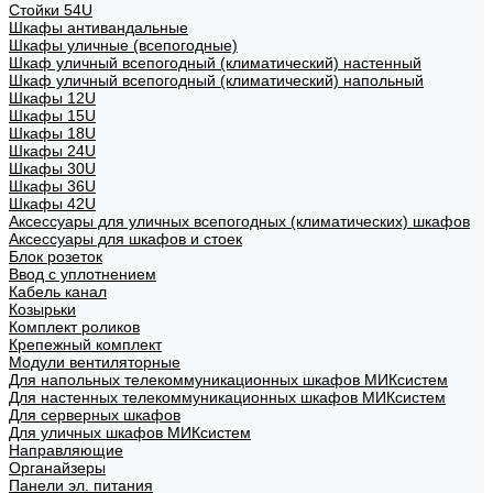
Стойки 54U
Шкафы антивандальные
Шкафы уличные (всепогодные)
Шкаф уличный всепогодный (климатический) настенный
Шкаф уличный всепогодный (климатический) напольный
Шкафы 12U
Шкафы 15U
Шкафы 18U
Шкафы 24U
Шкафы 30U
Шкафы 36U
Шкафы 42U
Аксессуары для уличных всепогодных (климатических) шкафов
Аксессуары для шкафов и стоек
Блок розеток
Ввод с уплотнением
Кабель канал
Козырьки
Комплект роликов
Крепежный комплект
Модули вентиляторные
Для напольных телекоммуникационных шкафов МИКсистем
Для настенных телекоммуникационных шкафов МИКсистем
Для серверных шкафов
Для уличных шкафов МИКсистем
Направляющие
Органайзеры
Панели эл. питания