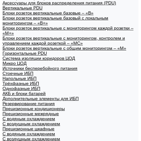
Аксессуары для блоков распределения питания (PDU)
Вертикальные PDU
Блоки розеток вертикальные базовые – «В»
Блоки розеток вертикальные базовый с локальным
мониторингом – «В+»
Блоки розеток вертикальные с мониторингом каждой розетки –
«М+»
Блоки розеток вертикальные с мониторингом, контролем и
управлением каждой розеткой – «МС»
Блоки розеток вертикальные с общим мониторингом – «М»
Горизонтальные PDU
Система изоляции коридоров ЦОД
Микро ЦОД
Источники бесперебойного питания
Стоечные ИБП
Напольные ИБП
Трёхфазные ИБП
Однофазные ИБП
АКБ и блоки батарей
Дополнительные элементы для ИБП
Резервирование питания
Прецизионные кондиционеры
Прецизионные межрядные
С водяным охлаждением
С воздушным охлаждением
Прецизионные шкафные
С водяным охлаждением
С воздушным охлаждением