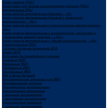
Блоки розеток (PDU)
Аксессуары для блоков распределения питания (PDU)
Вертикальные PDU
Блоки розеток вертикальные базовые – «В»
Блоки розеток вертикальные базовый с локальным
мониторингом – «В+»
Блоки розеток вертикальные с мониторингом каждой розетки –
«М+»
Блоки розеток вертикальные с мониторингом, контролем и
управлением каждой розеткой – «МС»
Блоки розеток вертикальные с общим мониторингом – «М»
Горизонтальные PDU
Система изоляции коридоров ЦОД
Микро ЦОД
Источники бесперебойного питания
Стоечные ИБП
Напольные ИБП
Трёхфазные ИБП
Однофазные ИБП
АКБ и блоки батарей
Дополнительные элементы для ИБП
Резервирование питания
Прецизионные кондиционеры
Прецизионные межрядные
С водяным охлаждением
С воздушным охлаждением
Прецизионные шкафные
С водяным охлаждением