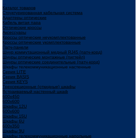
...
Каталог товаров
Структурированная кабельная система
Адаптеры оптические
Кабель витая пара
Оптические кроссы
Аксессуары
Кроссы оптические неукомплектованные
Кроссы оптические укомплектованные
Патч-панели
Шнур коммутационный медный RJ45 (патч-корд)
Шнуры оптические монтажные (пигтейл)
Шнуры оптические соединительные (патч-корд)
Шкафы телекоммуникационные настенные
Cерия LITE
Cерия BASIS
Cерия KEYS
Трехсекционные (откидные) шкафы
Встраиваемый настенный шкаф
600x450
600x600
Шкафы 12U
600x600
Шкафы 15U
Шкафы 6U
600x350
Шкафы 9U
Шкафы телекоммуникационные напольные