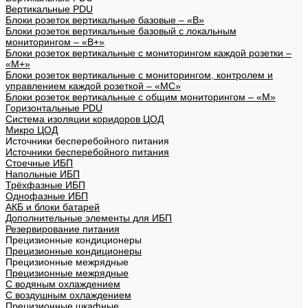
Вертикальные PDU
Блоки розеток вертикальные базовые – «В»
Блоки розеток вертикальные базовый с локальным
мониторингом – «В+»
Блоки розеток вертикальные с мониторингом каждой розетки –
«М+»
Блоки розеток вертикальные с мониторингом, контролем и
управлением каждой розеткой – «МС»
Блоки розеток вертикальные с общим мониторингом – «М»
Горизонтальные PDU
Система изоляции коридоров ЦОД
Микро ЦОД
Источники бесперебойного питания
Источники бесперебойного питания
Стоечные ИБП
Напольные ИБП
Трёхфазные ИБП
Однофазные ИБП
АКБ и блоки батарей
Дополнительные элементы для ИБП
Резервирование питания
Прецизионные кондиционеры
Прецизионные кондиционеры
Прецизионные межрядные
Прецизионные межрядные
С водяным охлаждением
С воздушным охлаждением
Прецизионные шкафные