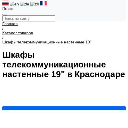
Поиск
Главная
/
Каталог товаров
/
Шкафы телекоммуникационные настенные 19"
Шкафы
телекоммуникационные
настенные 19" в Краснодаре
Cерия LITE
Cерия BASIS
Cерия KEYS
Трехсекционные
(откидные) шкафы
Встраиваемый настенный шкаф
600x450
600x600
Шкафы 12U
Шкафы 15U
Шкафы 6U
Шкафы 9U
Показать все