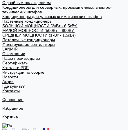
С двойным охлаждением
Кондиционеры для серверных, промышленных, электро-
технических шкафов
Кондиционеры для уличных климатических шкафов
Настенные кондиционеры
БОЛЬШОЙ МОЩНОСТИ (2кВт - 6,5кВт)
МАЛОЙ МОЩНОСТИ (500Вт – 800Вт)
СРЕДНЕЙ МОЩНОСТИ (1кВт - 1,5кВт)
Потолочные кондиционеры
Фильтрующие вентиляторы
LANMIR
О компании
Наше производство
Сертификаты
Каталоги PDF
Инструкции по сборке
Новости
Акции
Где купить?
Контакты
Сравнение
Избранное
Корзина