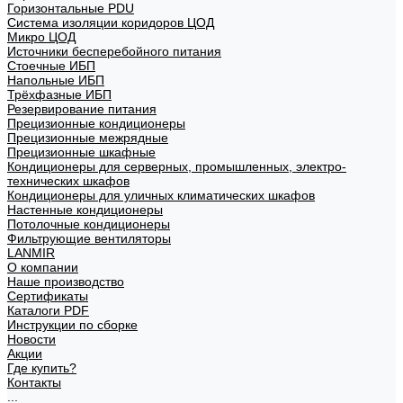
Горизонтальные PDU
Система изоляции коридоров ЦОД
Микро ЦОД
Источники бесперебойного питания
Стоечные ИБП
Напольные ИБП
Трёхфазные ИБП
Резервирование питания
Прецизионные кондиционеры
Прецизионные межрядные
Прецизионные шкафные
Кондиционеры для серверных, промышленных, электро-
технических шкафов
Кондиционеры для уличных климатических шкафов
Настенные кондиционеры
Потолочные кондиционеры
Фильтрующие вентиляторы
LANMIR
О компании
Наше производство
Сертификаты
Каталоги PDF
Инструкции по сборке
Новости
Акции
Где купить?
Контакты
...