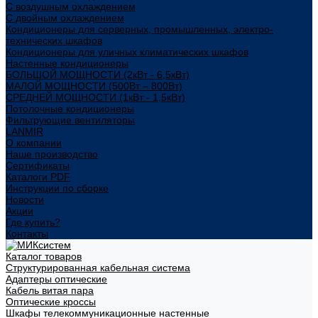
С воздушным охлаждением
С двойным охлаждением
Кондиционеры для серверных, промышленных, электро-
технических шкафов
Кондиционеры для уличных климатических шкафов
Настенные кондиционеры
БОЛЬШОЙ МОЩНОСТИ (2кВт - 6,5кВт)
МАЛОЙ МОЩНОСТИ (500Вт – 800Вт)
СРЕДНЕЙ МОЩНОСТИ (1кВт - 1,5кВт)
Потолочные кондиционеры
Фильтрующие вентиляторы
LANMIR
О компании
Наше производство
Сертификаты
Каталоги PDF
Инструкции по сборке
Новости
Акции
Где купить?
Контакты
Каталог товаров
Структурированная кабельная система
Адаптеры оптические
Кабель витая пара
Оптические кроссы
Шкафы телекоммуникационные настенные