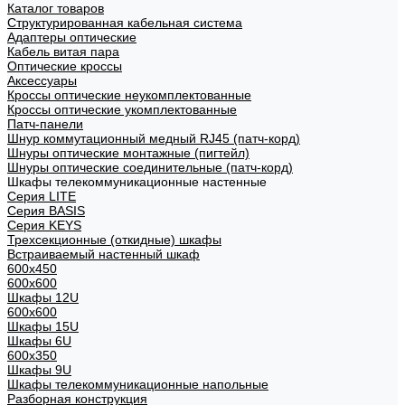
Каталог товаров
Структурированная кабельная система
Адаптеры оптические
Кабель витая пара
Оптические кроссы
Аксессуары
Кроссы оптические неукомплектованные
Кроссы оптические укомплектованные
Патч-панели
Шнур коммутационный медный RJ45 (патч-корд)
Шнуры оптические монтажные (пигтейл)
Шнуры оптические соединительные (патч-корд)
Шкафы телекоммуникационные настенные
Cерия LITE
Cерия BASIS
Cерия KEYS
Трехсекционные (откидные) шкафы
Встраиваемый настенный шкаф
600x450
600x600
Шкафы 12U
600x600
Шкафы 15U
Шкафы 6U
600x350
Шкафы 9U
Шкафы телекоммуникационные напольные
Разборная конструкция