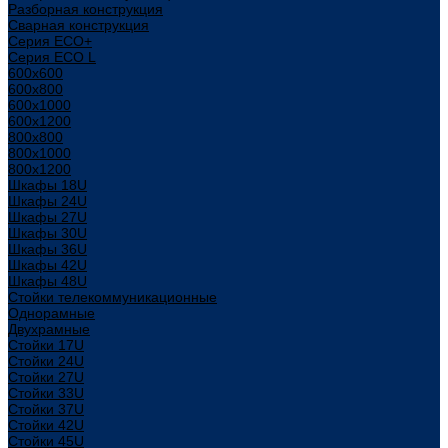
Разборная конструкция
Сварная конструкция
Серия ECO+
Серия ECO L
600x600
600x800
600х1000
600х1200
800x800
800х1000
800х1200
Шкафы 18U
Шкафы 24U
Шкафы 27U
Шкафы 30U
Шкафы 36U
Шкафы 42U
Шкафы 48U
Стойки телекоммуникационные
Однорамные
Двухрамные
Стойки 17U
Стойки 24U
Стойки 27U
Стойки 33U
Стойки 37U
Стойки 42U
Стойки 45U