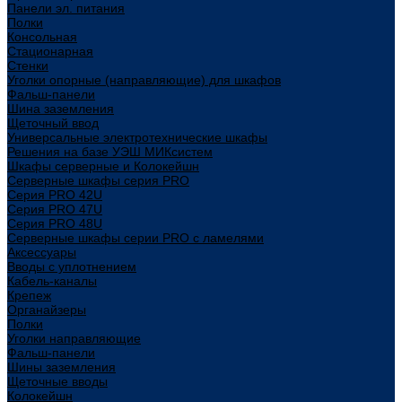
Панели эл. питания
Полки
Консольная
Стационарная
Стенки
Уголки опорные (направляющие) для шкафов
Фальш-панели
Шина заземления
Щеточный ввод
Универсальные электротехнические шкафы
Решения на базе УЭШ МИКсистем
Шкафы серверные и Колокейшн
Серверные шкафы серия PRO
Серия PRO 42U
Серия PRO 47U
Серия PRO 48U
Серверные шкафы серии PRO с ламелями
Аксессуары
Вводы с уплотнением
Кабель-каналы
Крепеж
Органайзеры
Полки
Уголки направляющие
Фальш-панели
Шины заземления
Щеточные вводы
Колокейшн