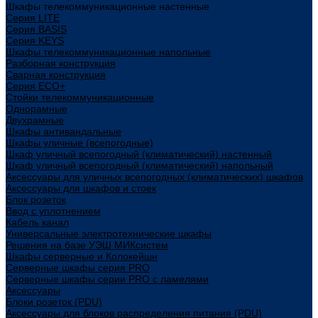
Шкафы телекоммуникационные настенные
Cерия LITE
Cерия BASIS
Cерия KEYS
Шкафы телекоммуникационные напольные
Разборная конструкция
Сварная конструкция
Серия ECO+
Стойки телекоммуникационные
Однорамные
Двухрамные
Шкафы антивандальные
Шкафы уличные (всепогодные)
Шкаф уличный всепогодный (климатический) настенный
Шкаф уличный всепогодный (климатический) напольный
Аксессуары для уличных всепогодных (климатических) шкафов
Аксессуары для шкафов и стоек
Блок розеток
Ввод с уплотнением
Кабель канал
Универсальные электротехнические шкафы
Решения на базе УЭШ МИКсистем
Шкафы серверные и Колокейшн
Серверные шкафы серия PRO
Серверные шкафы серии PRO с ламелями
Аксессуары
Блоки розеток (PDU)
Аксессуары для блоков распределения питания (PDU)