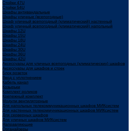
Стойки 47U
Стойки 54U
Шкафы антивандальные
Шкафы уличные (всепогодные)
Шкаф уличный всепогодный (климатический) настенный
Шкаф уличный всепогодный (климатический) напольный
Шкафы 12U
Шкафы 15U
Шкафы 18U
Шкафы 24U
Шкафы 30U
Шкафы 36U
Шкафы 42U
Аксессуары для уличных всепогодных (климатических) шкафов
Аксессуары для шкафов и стоек
Блок розеток
Ввод с уплотнением
Кабель канал
Козырьки
Комплект роликов
Крепежный комплект
Модули вентиляторные
Для напольных телекоммуникационных шкафов МИКсистем
Для настенных телекоммуникационных шкафов МИКсистем
Для серверных шкафов
Для уличных шкафов МИКсистем
Направляющие
Органайзеры