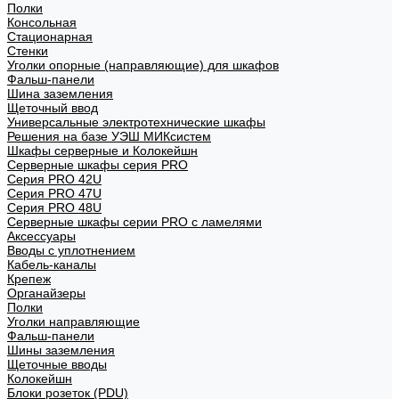
Полки
Консольная
Стационарная
Стенки
Уголки опорные (направляющие) для шкафов
Фальш-панели
Шина заземления
Щеточный ввод
Универсальные электротехнические шкафы
Решения на базе УЭШ МИКсистем
Шкафы серверные и Колокейшн
Серверные шкафы серия PRO
Серия PRO 42U
Серия PRO 47U
Серия PRO 48U
Серверные шкафы серии PRO с ламелями
Аксессуары
Вводы с уплотнением
Кабель-каналы
Крепеж
Органайзеры
Полки
Уголки направляющие
Фальш-панели
Шины заземления
Щеточные вводы
Колокейшн
Блоки розеток (PDU)