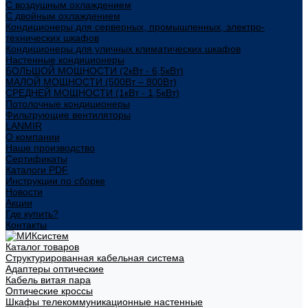
С воздушным охлаждением
С двойным охлаждением
Кондиционеры для серверных, промышленных, электро-
технических шкафов
Кондиционеры для уличных климатических шкафов
Настенные кондиционеры
БОЛЬШОЙ МОЩНОСТИ (2кВт - 6,5кВт)
МАЛОЙ МОЩНОСТИ (500Вт – 800Вт)
СРЕДНЕЙ МОЩНОСТИ (1кВт - 1,5кВт)
Потолочные кондиционеры
Фильтрующие вентиляторы
LANMIR
О компании
Наше производство
Сертификаты
Каталоги PDF
Инструкции по сборке
Новости
Акции
Где купить?
Контакты
Каталог товаров
Структурированная кабельная система
Адаптеры оптические
Кабель витая пара
Оптические кроссы
Шкафы телекоммуникационные настенные