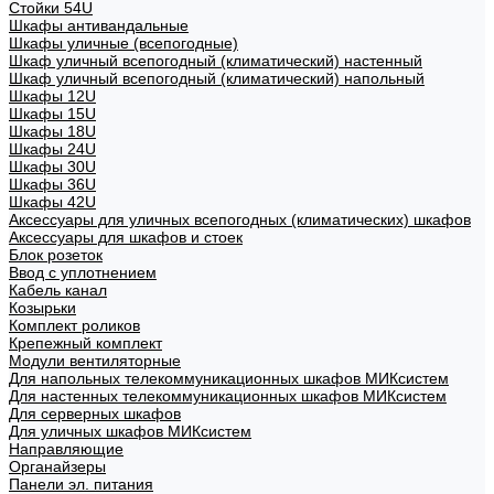
Стойки 54U
Шкафы антивандальные
Шкафы уличные (всепогодные)
Шкаф уличный всепогодный (климатический) настенный
Шкаф уличный всепогодный (климатический) напольный
Шкафы 12U
Шкафы 15U
Шкафы 18U
Шкафы 24U
Шкафы 30U
Шкафы 36U
Шкафы 42U
Аксессуары для уличных всепогодных (климатических) шкафов
Аксессуары для шкафов и стоек
Блок розеток
Ввод с уплотнением
Кабель канал
Козырьки
Комплект роликов
Крепежный комплект
Модули вентиляторные
Для напольных телекоммуникационных шкафов МИКсистем
Для настенных телекоммуникационных шкафов МИКсистем
Для серверных шкафов
Для уличных шкафов МИКсистем
Направляющие
Органайзеры
Панели эл. питания