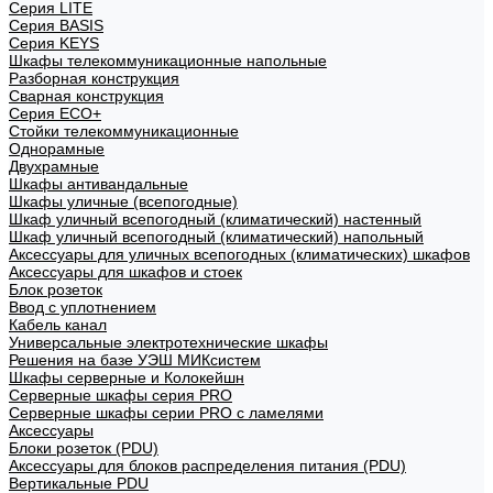
Cерия LITE
Cерия BASIS
Cерия KEYS
Шкафы телекоммуникационные напольные
Разборная конструкция
Сварная конструкция
Серия ECO+
Стойки телекоммуникационные
Однорамные
Двухрамные
Шкафы антивандальные
Шкафы уличные (всепогодные)
Шкаф уличный всепогодный (климатический) настенный
Шкаф уличный всепогодный (климатический) напольный
Аксессуары для уличных всепогодных (климатических) шкафов
Аксессуары для шкафов и стоек
Блок розеток
Ввод с уплотнением
Кабель канал
Универсальные электротехнические шкафы
Решения на базе УЭШ МИКсистем
Шкафы серверные и Колокейшн
Серверные шкафы серия PRO
Серверные шкафы серии PRO с ламелями
Аксессуары
Блоки розеток (PDU)
Аксессуары для блоков распределения питания (PDU)
Вертикальные PDU