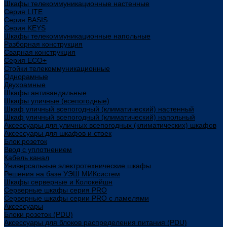
Шкафы телекоммуникационные настенные
Cерия LITE
Cерия BASIS
Cерия KEYS
Шкафы телекоммуникационные напольные
Разборная конструкция
Сварная конструкция
Серия ECO+
Стойки телекоммуникационные
Однорамные
Двухрамные
Шкафы антивандальные
Шкафы уличные (всепогодные)
Шкаф уличный всепогодный (климатический) настенный
Шкаф уличный всепогодный (климатический) напольный
Аксессуары для уличных всепогодных (климатических) шкафов
Аксессуары для шкафов и стоек
Блок розеток
Ввод с уплотнением
Кабель канал
Универсальные электротехнические шкафы
Решения на базе УЭШ МИКсистем
Шкафы серверные и Колокейшн
Серверные шкафы серия PRO
Серверные шкафы серии PRO с ламелями
Аксессуары
Блоки розеток (PDU)
Аксессуары для блоков распределения питания (PDU)