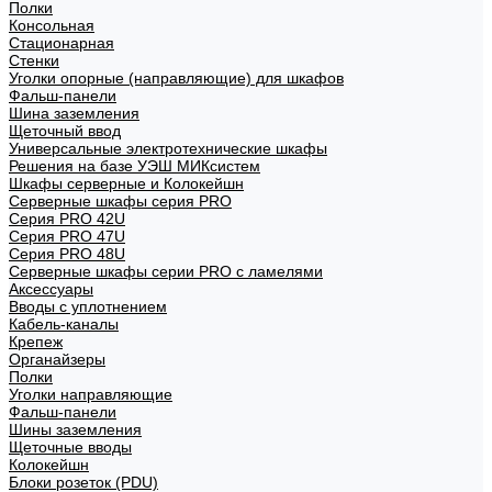
Полки
Консольная
Стационарная
Стенки
Уголки опорные (направляющие) для шкафов
Фальш-панели
Шина заземления
Щеточный ввод
Универсальные электротехнические шкафы
Решения на базе УЭШ МИКсистем
Шкафы серверные и Колокейшн
Серверные шкафы серия PRO
Серия PRO 42U
Серия PRO 47U
Серия PRO 48U
Серверные шкафы серии PRO с ламелями
Аксессуары
Вводы с уплотнением
Кабель-каналы
Крепеж
Органайзеры
Полки
Уголки направляющие
Фальш-панели
Шины заземления
Щеточные вводы
Колокейшн
Блоки розеток (PDU)