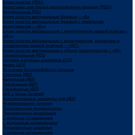
Блоки розеток (PDU)
Аксессуары для блоков распределения питания (PDU)
Вертикальные PDU
Блоки розеток вертикальные базовые – «В»
Блоки розеток вертикальные базовый с локальным
мониторингом – «В+»
Блоки розеток вертикальные с мониторингом каждой розетки –
«М+»
Блоки розеток вертикальные с мониторингом, контролем и
управлением каждой розеткой – «МС»
Блоки розеток вертикальные с общим мониторингом – «М»
Горизонтальные PDU
Система изоляции коридоров ЦОД
Микро ЦОД
Источники бесперебойного питания
Стоечные ИБП
Напольные ИБП
Трёхфазные ИБП
Однофазные ИБП
АКБ и блоки батарей
Дополнительные элементы для ИБП
Резервирование питания
Прецизионные кондиционеры
Прецизионные межрядные
С водяным охлаждением
С воздушным охлаждением
Прецизионные шкафные
С водяным охлаждением