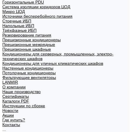
Горизонтальные PDU
Система изоляции коридоров ЦОД
Микро ЦОД
Источники бесперебойного питания
Стоечные ИБП
Напольные ИБП
Трёхфазные ИБП
Резервирование питания
Прецизионные кондиционеры
Прецизионные межрядные
Прецизионные шкафные
Кондиционеры для серверных, промышленных, электро-
технических шкафов
Кондиционеры для уличных климатических шкафов
Настенные кондиционеры
Потолочные кондиционеры
Фильтрующие вентиляторы
LANMIR
О компании
Наше производство
Сертификаты
Каталоги PDF
Инструкции по сборке
Новости
Акции
Где купить?
Контакты
...