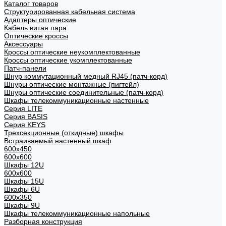
Каталог товаров
Структурированная кабельная система
Адаптеры оптические
Кабель витая пара
Оптические кроссы
Аксессуары
Кроссы оптические неукомплектованные
Кроссы оптические укомплектованные
Патч-панели
Шнур коммутационный медный RJ45 (патч-корд)
Шнуры оптические монтажные (пигтейл)
Шнуры оптические соединительные (патч-корд)
Шкафы телекоммуникационные настенные
Cерия LITE
Cерия BASIS
Cерия KEYS
Трехсекционные (откидные) шкафы
Встраиваемый настенный шкаф
600x450
600x600
Шкафы 12U
600x600
Шкафы 15U
Шкафы 6U
600x350
Шкафы 9U
Шкафы телекоммуникационные напольные
Разборная конструкция