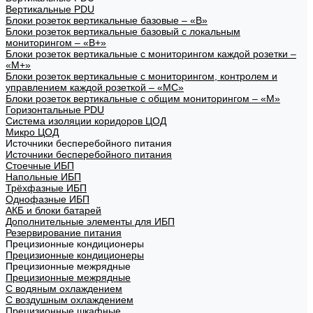
Вертикальные PDU
Блоки розеток вертикальные базовые – «В»
Блоки розеток вертикальные базовый с локальным
мониторингом – «В+»
Блоки розеток вертикальные с мониторингом каждой розетки –
«М+»
Блоки розеток вертикальные с мониторингом, контролем и
управлением каждой розеткой – «МС»
Блоки розеток вертикальные с общим мониторингом – «М»
Горизонтальные PDU
Система изоляции коридоров ЦОД
Микро ЦОД
Источники бесперебойного питания
Источники бесперебойного питания
Стоечные ИБП
Напольные ИБП
Трёхфазные ИБП
Однофазные ИБП
АКБ и блоки батарей
Дополнительные элементы для ИБП
Резервирование питания
Прецизионные кондиционеры
Прецизионные кондиционеры
Прецизионные межрядные
Прецизионные межрядные
С водяным охлаждением
С воздушным охлаждением
Прецизионные шкафные