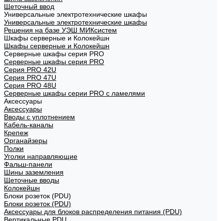
Щеточный ввод
Универсальные электротехнические шкафы
Универсальные электротехнические шкафы
Решения на базе УЭШ МИКсистем
Шкафы серверные и Колокейшн
Шкафы серверные и Колокейшн
Серверные шкафы серия PRO
Серверные шкафы серия PRO
Серия PRO 42U
Серия PRO 47U
Серия PRO 48U
Серверные шкафы серии PRO с ламелями
Аксессуары
Аксессуары
Вводы с уплотнением
Кабель-каналы
Крепеж
Органайзеры
Полки
Уголки направляющие
Фальш-панели
Шины заземления
Щеточные вводы
Колокейшн
Блоки розеток (PDU)
Блоки розеток (PDU)
Аксессуары для блоков распределения питания (PDU)
Вертикальные PDU