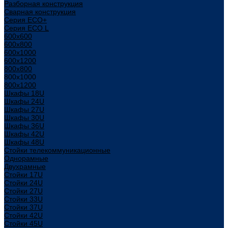
Разборная конструкция
Сварная конструкция
Серия ECO+
Серия ECO L
600x600
600x800
600х1000
600х1200
800x800
800х1000
800х1200
Шкафы 18U
Шкафы 24U
Шкафы 27U
Шкафы 30U
Шкафы 36U
Шкафы 42U
Шкафы 48U
Стойки телекоммуникационные
Однорамные
Двухрамные
Стойки 17U
Стойки 24U
Стойки 27U
Стойки 33U
Стойки 37U
Стойки 42U
Стойки 45U