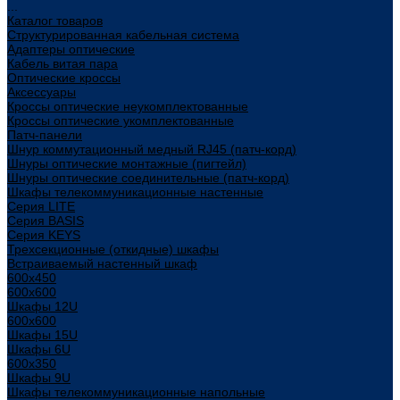
...
Каталог товаров
Структурированная кабельная система
Адаптеры оптические
Кабель витая пара
Оптические кроссы
Аксессуары
Кроссы оптические неукомплектованные
Кроссы оптические укомплектованные
Патч-панели
Шнур коммутационный медный RJ45 (патч-корд)
Шнуры оптические монтажные (пигтейл)
Шнуры оптические соединительные (патч-корд)
Шкафы телекоммуникационные настенные
Cерия LITE
Cерия BASIS
Cерия KEYS
Трехсекционные (откидные) шкафы
Встраиваемый настенный шкаф
600x450
600x600
Шкафы 12U
600x600
Шкафы 15U
Шкафы 6U
600x350
Шкафы 9U
Шкафы телекоммуникационные напольные