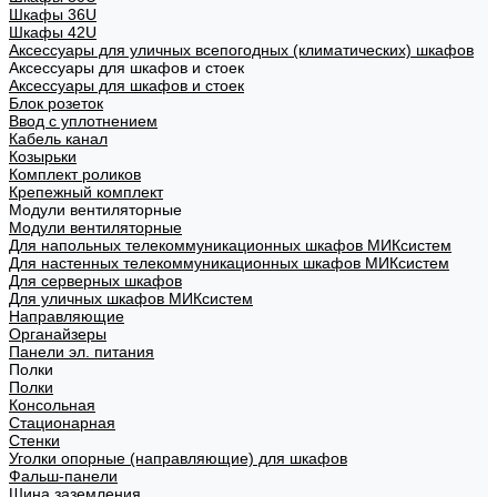
Шкафы 36U
Шкафы 42U
Аксессуары для уличных всепогодных (климатических) шкафов
Аксессуары для шкафов и стоек
Аксессуары для шкафов и стоек
Блок розеток
Ввод с уплотнением
Кабель канал
Козырьки
Комплект роликов
Крепежный комплект
Модули вентиляторные
Модули вентиляторные
Для напольных телекоммуникационных шкафов МИКсистем
Для настенных телекоммуникационных шкафов МИКсистем
Для серверных шкафов
Для уличных шкафов МИКсистем
Направляющие
Органайзеры
Панели эл. питания
Полки
Полки
Консольная
Стационарная
Стенки
Уголки опорные (направляющие) для шкафов
Фальш-панели
Шина заземления