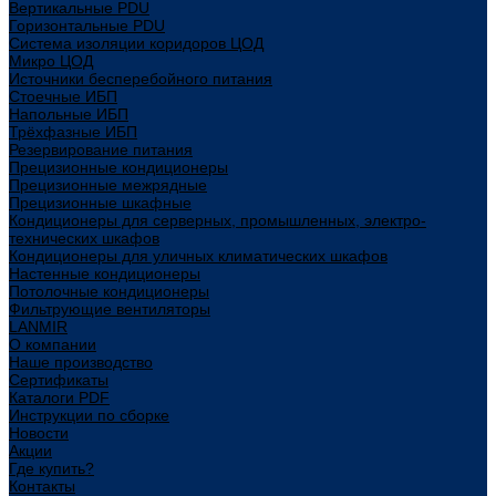
Вертикальные PDU
Горизонтальные PDU
Система изоляции коридоров ЦОД
Микро ЦОД
Источники бесперебойного питания
Стоечные ИБП
Напольные ИБП
Трёхфазные ИБП
Резервирование питания
Прецизионные кондиционеры
Прецизионные межрядные
Прецизионные шкафные
Кондиционеры для серверных, промышленных, электро-
технических шкафов
Кондиционеры для уличных климатических шкафов
Настенные кондиционеры
Потолочные кондиционеры
Фильтрующие вентиляторы
LANMIR
О компании
Наше производство
Сертификаты
Каталоги PDF
Инструкции по сборке
Новости
Акции
Где купить?
Контакты