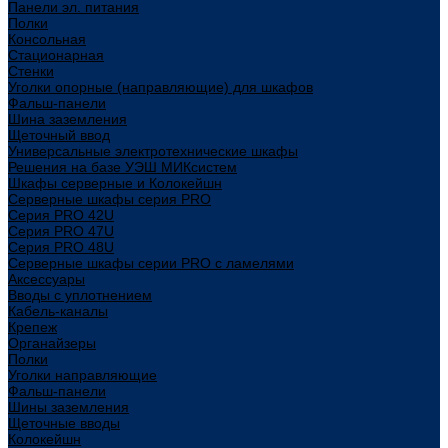
Панели эл. питания
Полки
Консольная
Стационарная
Стенки
Уголки опорные (направляющие) для шкафов
Фальш-панели
Шина заземления
Щеточный ввод
Универсальные электротехнические шкафы
Решения на базе УЭШ МИКсистем
Шкафы серверные и Колокейшн
Серверные шкафы серия PRO
Серия PRO 42U
Серия PRO 47U
Серия PRO 48U
Серверные шкафы серии PRO с ламелями
Аксессуары
Вводы с уплотнением
Кабель-каналы
Крепеж
Органайзеры
Полки
Уголки направляющие
Фальш-панели
Шины заземления
Щеточные вводы
Колокейшн