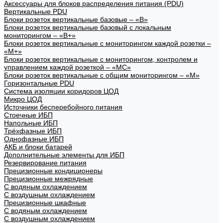
Аксессуары для блоков распределения питания (PDU)
Вертикальные PDU
Блоки розеток вертикальные базовые – «В»
Блоки розеток вертикальные базовый с локальным
мониторингом – «В+»
Блоки розеток вертикальные с мониторингом каждой розетки –
«М+»
Блоки розеток вертикальные с мониторингом, контролем и
управлением каждой розеткой – «МС»
Блоки розеток вертикальные с общим мониторингом – «М»
Горизонтальные PDU
Система изоляции коридоров ЦОД
Микро ЦОД
Источники бесперебойного питания
Стоечные ИБП
Напольные ИБП
Трёхфазные ИБП
Однофазные ИБП
АКБ и блоки батарей
Дополнительные элементы для ИБП
Резервирование питания
Прецизионные кондиционеры
Прецизионные межрядные
С водяным охлаждением
С воздушным охлаждением
Прецизионные шкафные
С водяным охлаждением
С воздушным охлаждением