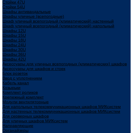
Стойки 47U
Стойки 54U
Шкафы антивандальные
Шкафы уличные (всепогодные)
Шкаф уличный всепогодный (климатический) настенный
Шкаф уличный всепогодный (климатический) напольный
Шкафы 12U
Шкафы 15U
Шкафы 18U
Шкафы 24U
Шкафы 30U
Шкафы 36U
Шкафы 42U
Аксессуары для уличных всепогодных (климатических) шкафов
Аксессуары для шкафов и стоек
Блок розеток
Ввод с уплотнением
Кабель канал
Козырьки
Комплект роликов
Крепежный комплект
Модули вентиляторные
Для напольных телекоммуникационных шкафов МИКсистем
Для настенных телекоммуникационных шкафов МИКсистем
Для серверных шкафов
Для уличных шкафов МИКсистем
Направляющие
Органайзеры