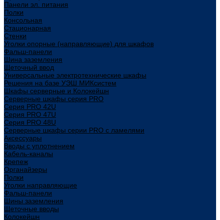
Панели эл. питания
Полки
Консольная
Стационарная
Стенки
Уголки опорные (направляющие) для шкафов
Фальш-панели
Шина заземления
Щеточный ввод
Универсальные электротехнические шкафы
Решения на базе УЭШ МИКсистем
Шкафы серверные и Колокейшн
Серверные шкафы серия PRO
Серия PRO 42U
Серия PRO 47U
Серия PRO 48U
Серверные шкафы серии PRO с ламелями
Аксессуары
Вводы с уплотнением
Кабель-каналы
Крепеж
Органайзеры
Полки
Уголки направляющие
Фальш-панели
Шины заземления
Щеточные вводы
Колокейшн