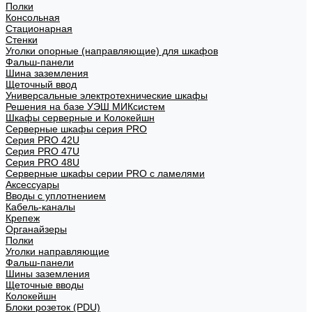
Полки
Консольная
Стационарная
Стенки
Уголки опорные (направляющие) для шкафов
Фальш-панели
Шина заземления
Щеточный ввод
Универсальные электротехнические шкафы
Решения на базе УЭШ МИКсистем
Шкафы серверные и Колокейшн
Серверные шкафы серия PRO
Серия PRO 42U
Серия PRO 47U
Серия PRO 48U
Серверные шкафы серии PRO с ламелями
Аксессуары
Вводы с уплотнением
Кабель-каналы
Крепеж
Органайзеры
Полки
Уголки направляющие
Фальш-панели
Шины заземления
Щеточные вводы
Колокейшн
Блоки розеток (PDU)