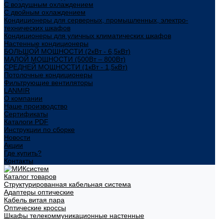
С воздушным охлаждением
С двойным охлаждением
Кондиционеры для серверных, промышленных, электро-
технических шкафов
Кондиционеры для уличных климатических шкафов
Настенные кондиционеры
БОЛЬШОЙ МОЩНОСТИ (2кВт - 6,5кВт)
МАЛОЙ МОЩНОСТИ (500Вт – 800Вт)
СРЕДНЕЙ МОЩНОСТИ (1кВт - 1,5кВт)
Потолочные кондиционеры
Фильтрующие вентиляторы
LANMIR
О компании
Наше производство
Сертификаты
Каталоги PDF
Инструкции по сборке
Новости
Акции
Где купить?
Контакты
Каталог товаров
Структурированная кабельная система
Адаптеры оптические
Кабель витая пара
Оптические кроссы
Шкафы телекоммуникационные настенные