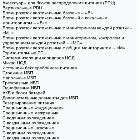
Аксессуары для блоков распределения питания (PDU)
Вертикальные PDU
Блоки розеток вертикальные базовые – «В»
Блоки розеток вертикальные базовый с локальным
мониторингом – «В+»
Блоки розеток вертикальные с мониторингом каждой розетки –
«М+»
Блоки розеток вертикальные с мониторингом, контролем и
управлением каждой розеткой – «МС»
Блоки розеток вертикальные с общим мониторингом – «М»
Горизонтальные PDU
Система изоляции коридоров ЦОД
Микро ЦОД
Источники бесперебойного питания
Стоечные ИБП
Напольные ИБП
Трёхфазные ИБП
Однофазные ИБП
АКБ и блоки батарей
Дополнительные элементы для ИБП
Резервирование питания
Прецизионные кондиционеры
Прецизионные межрядные
С водяным охлаждением
С воздушным охлаждением
Прецизионные шкафные
С водяным охлаждением
С воздушным охлаждением