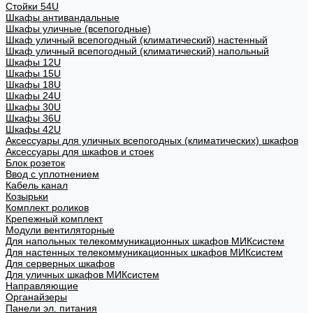
Стойки 54U
Шкафы антивандальные
Шкафы уличные (всепогодные)
Шкаф уличный всепогодный (климатический) настенный
Шкаф уличный всепогодный (климатический) напольный
Шкафы 12U
Шкафы 15U
Шкафы 18U
Шкафы 24U
Шкафы 30U
Шкафы 36U
Шкафы 42U
Аксессуары для уличных всепогодных (климатических) шкафов
Аксессуары для шкафов и стоек
Блок розеток
Ввод с уплотнением
Кабель канал
Козырьки
Комплект роликов
Крепежный комплект
Модули вентиляторные
Для напольных телекоммуникационных шкафов МИКсистем
Для настенных телекоммуникационных шкафов МИКсистем
Для серверных шкафов
Для уличных шкафов МИКсистем
Направляющие
Органайзеры
Панели эл. питания