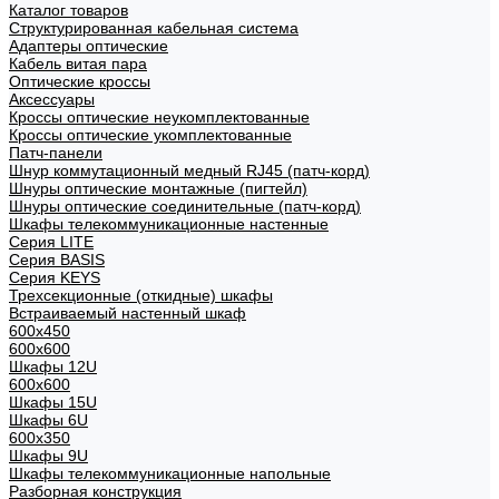
Каталог товаров
Структурированная кабельная система
Адаптеры оптические
Кабель витая пара
Оптические кроссы
Аксессуары
Кроссы оптические неукомплектованные
Кроссы оптические укомплектованные
Патч-панели
Шнур коммутационный медный RJ45 (патч-корд)
Шнуры оптические монтажные (пигтейл)
Шнуры оптические соединительные (патч-корд)
Шкафы телекоммуникационные настенные
Cерия LITE
Cерия BASIS
Cерия KEYS
Трехсекционные (откидные) шкафы
Встраиваемый настенный шкаф
600x450
600x600
Шкафы 12U
600x600
Шкафы 15U
Шкафы 6U
600x350
Шкафы 9U
Шкафы телекоммуникационные напольные
Разборная конструкция