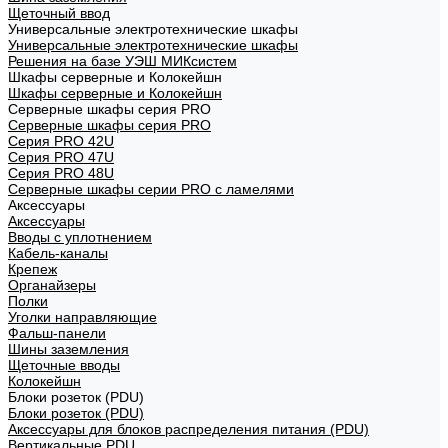
Щеточный ввод
Универсальные электротехнические шкафы
Универсальные электротехнические шкафы
Решения на базе УЭШ МИКсистем
Шкафы серверные и Колокейшн
Шкафы серверные и Колокейшн
Серверные шкафы серия PRO
Серверные шкафы серия PRO
Серия PRO 42U
Серия PRO 47U
Серия PRO 48U
Серверные шкафы серии PRO с ламелями
Аксессуары
Аксессуары
Вводы с уплотнением
Кабель-каналы
Крепеж
Органайзеры
Полки
Уголки направляющие
Фальш-панели
Шины заземления
Щеточные вводы
Колокейшн
Блоки розеток (PDU)
Блоки розеток (PDU)
Аксессуары для блоков распределения питания (PDU)
Вертикальные PDU