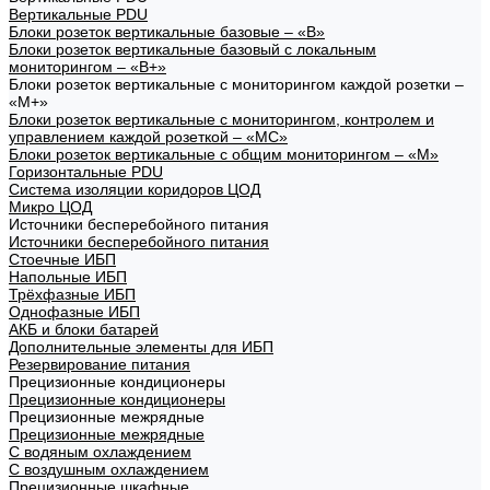
Вертикальные PDU
Блоки розеток вертикальные базовые – «В»
Блоки розеток вертикальные базовый с локальным
мониторингом – «В+»
Блоки розеток вертикальные с мониторингом каждой розетки –
«М+»
Блоки розеток вертикальные с мониторингом, контролем и
управлением каждой розеткой – «МС»
Блоки розеток вертикальные с общим мониторингом – «М»
Горизонтальные PDU
Система изоляции коридоров ЦОД
Микро ЦОД
Источники бесперебойного питания
Источники бесперебойного питания
Стоечные ИБП
Напольные ИБП
Трёхфазные ИБП
Однофазные ИБП
АКБ и блоки батарей
Дополнительные элементы для ИБП
Резервирование питания
Прецизионные кондиционеры
Прецизионные кондиционеры
Прецизионные межрядные
Прецизионные межрядные
С водяным охлаждением
С воздушным охлаждением
Прецизионные шкафные