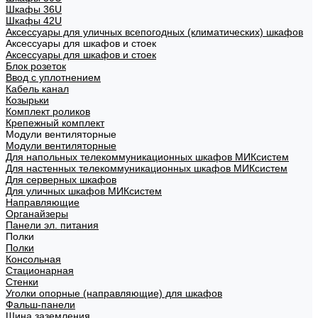
Шкафы 36U
Шкафы 42U
Аксессуары для уличных всепогодных (климатических) шкафов
Аксессуары для шкафов и стоек
Аксессуары для шкафов и стоек
Блок розеток
Ввод с уплотнением
Кабель канал
Козырьки
Комплект роликов
Крепежный комплект
Модули вентиляторные
Модули вентиляторные
Для напольных телекоммуникационных шкафов МИКсистем
Для настенных телекоммуникационных шкафов МИКсистем
Для серверных шкафов
Для уличных шкафов МИКсистем
Направляющие
Органайзеры
Панели эл. питания
Полки
Полки
Консольная
Стационарная
Стенки
Уголки опорные (направляющие) для шкафов
Фальш-панели
Шина заземления