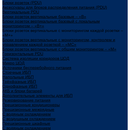
Блоки розеток (PDU)
Аксессуары для блоков распределения питания (PDU)
Вертикальные PDU
Блоки розеток вертикальные базовые – «В»
Блоки розеток вертикальные базовый с локальным
мониторингом – «В+»
Блоки розеток вертикальные с мониторингом каждой розетки –
«М+»
Блоки розеток вертикальные с мониторингом, контролем и
управлением каждой розеткой – «МС»
Блоки розеток вертикальные с общим мониторингом – «М»
Горизонтальные PDU
Система изоляции коридоров ЦОД
Микро ЦОД
Источники бесперебойного питания
Стоечные ИБП
Напольные ИБП
Трёхфазные ИБП
Однофазные ИБП
АКБ и блоки батарей
Дополнительные элементы для ИБП
Резервирование питания
Прецизионные кондиционеры
Прецизионные межрядные
С водяным охлаждением
С воздушным охлаждением
Прецизионные шкафные
С водяным охлаждением