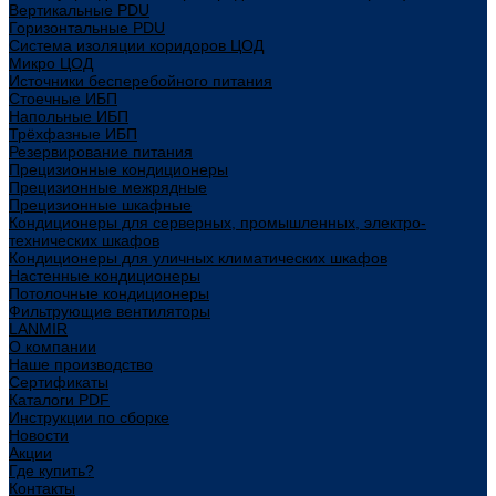
Вертикальные PDU
Горизонтальные PDU
Система изоляции коридоров ЦОД
Микро ЦОД
Источники бесперебойного питания
Стоечные ИБП
Напольные ИБП
Трёхфазные ИБП
Резервирование питания
Прецизионные кондиционеры
Прецизионные межрядные
Прецизионные шкафные
Кондиционеры для серверных, промышленных, электро-
технических шкафов
Кондиционеры для уличных климатических шкафов
Настенные кондиционеры
Потолочные кондиционеры
Фильтрующие вентиляторы
LANMIR
О компании
Наше производство
Сертификаты
Каталоги PDF
Инструкции по сборке
Новости
Акции
Где купить?
Контакты