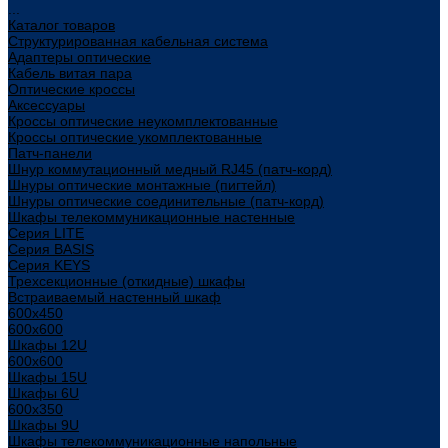
...
Каталог товаров
Структурированная кабельная система
Адаптеры оптические
Кабель витая пара
Оптические кроссы
Аксессуары
Кроссы оптические неукомплектованные
Кроссы оптические укомплектованные
Патч-панели
Шнур коммутационный медный RJ45 (патч-корд)
Шнуры оптические монтажные (пигтейл)
Шнуры оптические соединительные (патч-корд)
Шкафы телекоммуникационные настенные
Cерия LITE
Cерия BASIS
Cерия KEYS
Трехсекционные (откидные) шкафы
Встраиваемый настенный шкаф
600x450
600x600
Шкафы 12U
600x600
Шкафы 15U
Шкафы 6U
600x350
Шкафы 9U
Шкафы телекоммуникационные напольные