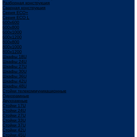
Разборная конструкция
Сварная конструкция
Серия ECO+
Серия ECO L
600x600
600x800
600х1000
600х1200
800x800
800х1000
800х1200
Шкафы 18U
Шкафы 24U
Шкафы 27U
Шкафы 30U
Шкафы 36U
Шкафы 42U
Шкафы 48U
Стойки телекоммуникационные
Однорамные
Двухрамные
Стойки 17U
Стойки 24U
Стойки 27U
Стойки 33U
Стойки 37U
Стойки 42U
Стойки 45U