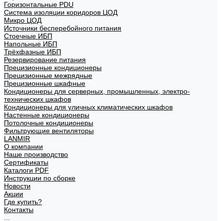
Горизонтальные PDU
Система изоляции коридоров ЦОД
Микро ЦОД
Источники бесперебойного питания
Стоечные ИБП
Напольные ИБП
Трёхфазные ИБП
Резервирование питания
Прецизионные кондиционеры
Прецизионные межрядные
Прецизионные шкафные
Кондиционеры для серверных, промышленных, электро-
технических шкафов
Кондиционеры для уличных климатических шкафов
Настенные кондиционеры
Потолочные кондиционеры
Фильтрующие вентиляторы
LANMIR
О компании
Наше производство
Сертификаты
Каталоги PDF
Инструкции по сборке
Новости
Акции
Где купить?
Контакты
...