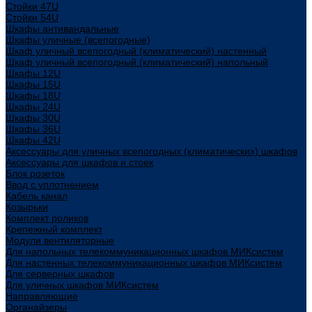
Стойки 47U
Стойки 54U
Шкафы антивандальные
Шкафы уличные (всепогодные)
Шкаф уличный всепогодный (климатический) настенный
Шкаф уличный всепогодный (климатический) напольный
Шкафы 12U
Шкафы 15U
Шкафы 18U
Шкафы 24U
Шкафы 30U
Шкафы 36U
Шкафы 42U
Аксессуары для уличных всепогодных (климатических) шкафов
Аксессуары для шкафов и стоек
Блок розеток
Ввод с уплотнением
Кабель канал
Козырьки
Комплект роликов
Крепежный комплект
Модули вентиляторные
Для напольных телекоммуникационных шкафов МИКсистем
Для настенных телекоммуникационных шкафов МИКсистем
Для серверных шкафов
Для уличных шкафов МИКсистем
Направляющие
Органайзеры