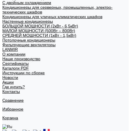
С двойным охлаждением
Кондиционеры для серверных, промышленных, электро-
технических шкафов
Кондиционеры для уличных климатических шкафов
Настенные кондиционеры
БОЛЬШОЙ МОЩНОСТИ (2кВт - 6,5кВт)
МАЛОЙ МОЩНОСТИ (500Вт – 800Вт)
СРЕДНЕЙ МОЩНОСТИ (1кВт - 1,5кВт)
Потолочные кондиционеры
Фильтрующие вентиляторы
LANMIR
О компании
Наше производство
Сертификаты
Каталоги PDF
Инструкции по сборке
Новости
Акции
Где купить?
Контакты
Сравнение
Избранное
Корзина