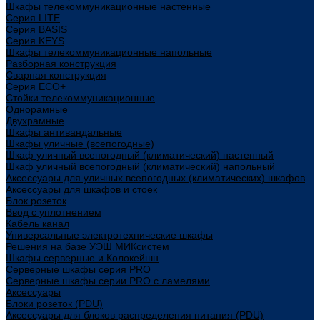
Шкафы телекоммуникационные настенные
Cерия LITE
Cерия BASIS
Cерия KEYS
Шкафы телекоммуникационные напольные
Разборная конструкция
Сварная конструкция
Серия ECO+
Стойки телекоммуникационные
Однорамные
Двухрамные
Шкафы антивандальные
Шкафы уличные (всепогодные)
Шкаф уличный всепогодный (климатический) настенный
Шкаф уличный всепогодный (климатический) напольный
Аксессуары для уличных всепогодных (климатических) шкафов
Аксессуары для шкафов и стоек
Блок розеток
Ввод с уплотнением
Кабель канал
Универсальные электротехнические шкафы
Решения на базе УЭШ МИКсистем
Шкафы серверные и Колокейшн
Серверные шкафы серия PRO
Серверные шкафы серии PRO с ламелями
Аксессуары
Блоки розеток (PDU)
Аксессуары для блоков распределения питания (PDU)