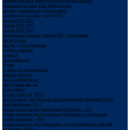
Универсальные электротехнические шкафы
Решения на базе УЭШ МИКсистем
Шкафы серверные и Колокейшн
Серверные шкафы серия PRO
Серия PRO 42U
Серия PRO 47U
Серия PRO 48U
Серверные шкафы серии PRO с ламелями
Аксессуары
Вводы с уплотнением
Кабель-каналы
Крепеж
Органайзеры
Полки
Уголки направляющие
Фальш-панели
Шины заземления
Щеточные вводы
Колокейшн
Блоки розеток (PDU)
Аксессуары для блоков распределения питания (PDU)
Вертикальные PDU
Блоки розеток вертикальные базовые – «В»
Блоки розеток вертикальные базовый с локальным
мониторингом – «В+»
Блоки розеток вертикальные с мониторингом каждой
розетки – «М+»