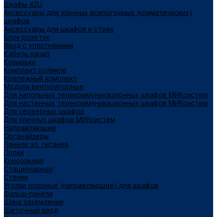
Шкафы 42U
Аксессуары для уличных всепогодных (климатических)
шкафов
Аксессуары для шкафов и стоек
Блок розеток
Ввод с уплотнением
Кабель канал
Козырьки
Комплект роликов
Крепежный комплект
Модули вентиляторные
Для напольных телекоммуникационных шкафов МИКсистем
Для настенных телекоммуникационных шкафов МИКсистем
Для серверных шкафов
Для уличных шкафов МИКсистем
Направляющие
Органайзеры
Панели эл. питания
Полки
Консольная
Стационарная
Стенки
Уголки опорные (направляющие) для шкафов
Фальш-панели
Шина заземления
Щеточный ввод