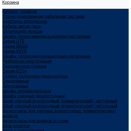
Корзина
Каталог товаров
Структурированная кабельная система
Адаптеры оптические
Кабель витая пара
Оптические кроссы
Шкафы телекоммуникационные настенные
Cерия LITE
Cерия BASIS
Cерия KEYS
Шкафы телекоммуникационные напольные
Разборная конструкция
Сварная конструкция
Серия ECO+
Стойки телекоммуникационные
Однорамные
Двухрамные
Шкафы антивандальные
Шкафы уличные (всепогодные)
Шкаф уличный всепогодный (климатический) настенный
Шкаф уличный всепогодный (климатический) напольный
Аксессуары для уличных всепогодных (климатических)
шкафов
Аксессуары для шкафов и стоек
Блок розеток
Ввод с уплотнением