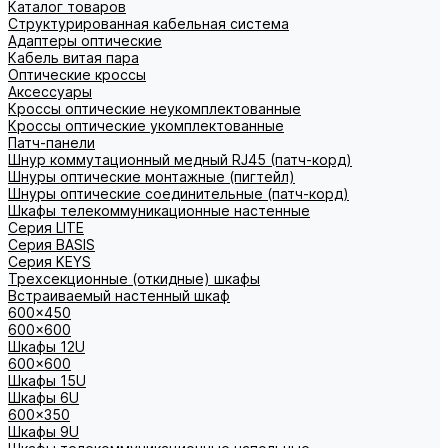
Каталог товаров
Структурированная кабельная система
Адаптеры оптические
Кабель витая пара
Оптические кроссы
Аксессуары
Кроссы оптические неукомплектованные
Кроссы оптические укомплектованные
Патч-панели
Шнур коммутационный медный RJ45 (патч-корд)
Шнуры оптические монтажные (пигтейл)
Шнуры оптические соединительные (патч-корд)
Шкафы телекоммуникационные настенные
Cерия LITE
Cерия BASIS
Cерия KEYS
Трехсекционные (откидные) шкафы
Встраиваемый настенный шкаф
600x450
600x600
Шкафы 12U
600x600
Шкафы 15U
Шкафы 6U
600x350
Шкафы 9U