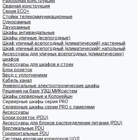
Разборная конструкция
Сварная конструкция
Серия ECO+
Стойки телекоммуникационные
Однорамные
Двухрамные
Шкафы антивандальные
Шкафы уличные (всепогодные)
Шкаф уличный всепогодный (климатический) настенный
Шкаф уличный всепогодный (климатический) напольный
Аксессуары для уличных всепогодных (климатических)
шкафов
Аксессуары для шкафов и стоек
Блок розеток
Ввод с уплотнением
Кабель канал
Универсальные электротехнические шкафы
Решения на базе УЭШ МИКсистем
Шкафы серверные и Колокейшн
Серверные шкафы серия PRO
Серверные шкафы серии PRO с ламелями
Аксессуары
Блоки розеток (PDU)
Аксессуары для блоков распределения питания (PDU)
Вертикальные PDU
Горизонтальные PDU
Система изоляции коридоров ЦОД