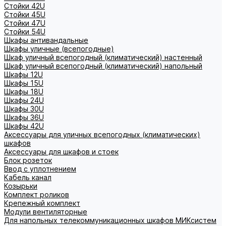
Стойки 42U
Стойки 45U
Стойки 47U
Стойки 54U
Шкафы антивандальные
Шкафы уличные (всепогодные)
Шкаф уличный всепогодный (климатический) настенный
Шкаф уличный всепогодный (климатический) напольный
Шкафы 12U
Шкафы 15U
Шкафы 18U
Шкафы 24U
Шкафы 30U
Шкафы 36U
Шкафы 42U
Аксессуары для уличных всепогодных (климатических)
шкафов
Аксессуары для шкафов и стоек
Блок розеток
Ввод с уплотнением
Кабель канал
Козырьки
Комплект роликов
Крепежный комплект
Модули вентиляторные
Для напольных телекоммуникационных шкафов МИКсистем