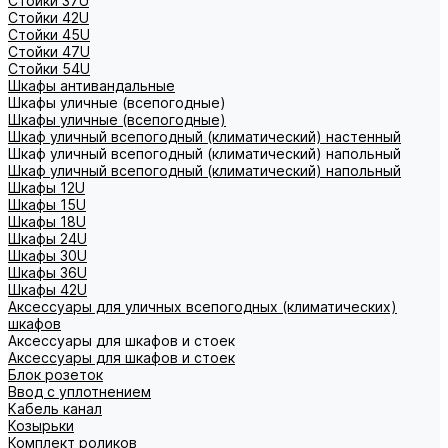
Стойки 37U
Стойки 42U
Стойки 45U
Стойки 47U
Стойки 54U
Шкафы антивандальные
Шкафы уличные (всепогодные)
Шкафы уличные (всепогодные)
Шкаф уличный всепогодный (климатический) настенный
Шкаф уличный всепогодный (климатический) напольный
Шкаф уличный всепогодный (климатический) напольный
Шкафы 12U
Шкафы 15U
Шкафы 18U
Шкафы 24U
Шкафы 30U
Шкафы 36U
Шкафы 42U
Аксессуары для уличных всепогодных (климатических)
шкафов
Аксессуары для шкафов и стоек
Аксессуары для шкафов и стоек
Блок розеток
Ввод с уплотнением
Кабель канал
Козырьки
Комплект роликов