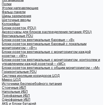
Полки
Уголки направляющие
Фальш-панели
Шины заземления
Щеточные вводы
Колокейшн
Блоки розеток (PDU)
Аксессуары для блоков распределения питания (PDU)
Вертикальные PDU
Блоки розеток вертикальные базовые – «В»
Блоки розеток вертикальные базовый с локальным
мониторингом – «В+»
Блоки розеток вертикальные с мониторингом каждой
розетки – «М+»
Блоки розеток вертикальные с мониторингом, контролем и
управлением каждой розеткой – «МС»
Блоки розеток вертикальные с общим мониторингом – «М»
Горизонтальные PDU
Система изоляции коридоров ЦОД
Микро ЦОД
Источники бесперебойного питания
Стоечные ИБП
Напольные ИБП
Трёхфазные ИБП
Однофазные ИБП
АКБ и блоки батарей