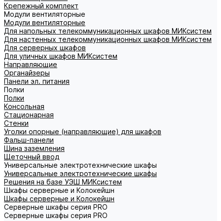
Крепежный комплект
Модули вентиляторные
Модули вентиляторные
Для напольных телекоммуникационных шкафов МИКсистем
Для настенных телекоммуникационных шкафов МИКсистем
Для серверных шкафов
Для уличных шкафов МИКсистем
Направляющие
Органайзеры
Панели эл. питания
Полки
Полки
Консольная
Стационарная
Стенки
Уголки опорные (направляющие) для шкафов
Фальш-панели
Шина заземления
Щеточный ввод
Универсальные электротехнические шкафы
Универсальные электротехнические шкафы
Решения на базе УЭШ МИКсистем
Шкафы серверные и Колокейшн
Шкафы серверные и Колокейшн
Серверные шкафы серия PRO
Серверные шкафы серия PRO