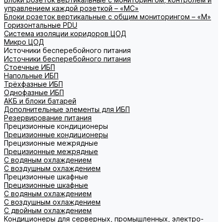
управлением каждой розеткой – «МС»
Блоки розеток вертикальные с общим мониторингом – «М»
Горизонтальные PDU
Система изоляции коридоров ЦОД
Микро ЦОД
Источники бесперебойного питания
Источники бесперебойного питания
Стоечные ИБП
Напольные ИБП
Трёхфазные ИБП
Однофазные ИБП
АКБ и блоки батарей
Дополнительные элементы для ИБП
Резервирование питания
Прецизионные кондиционеры
Прецизионные кондиционеры
Прецизионные межрядные
Прецизионные межрядные
С водяным охлаждением
С воздушным охлаждением
Прецизионные шкафные
Прецизионные шкафные
С водяным охлаждением
С воздушным охлаждением
С двойным охлаждением
Кондиционеры для серверных, промышленных, электро-