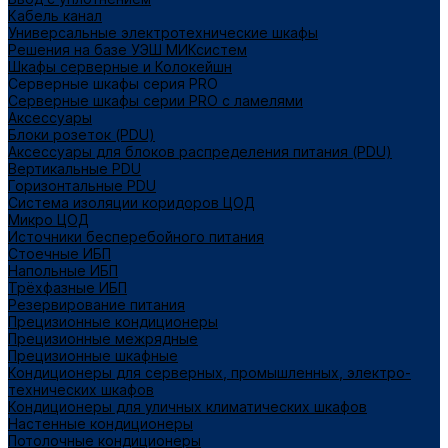
Кабель канал
Универсальные электротехнические шкафы
Решения на базе УЭШ МИКсистем
Шкафы серверные и Колокейшн
Серверные шкафы серия PRO
Серверные шкафы серии PRO с ламелями
Аксессуары
Блоки розеток (PDU)
Аксессуары для блоков распределения питания (PDU)
Вертикальные PDU
Горизонтальные PDU
Система изоляции коридоров ЦОД
Микро ЦОД
Источники бесперебойного питания
Стоечные ИБП
Напольные ИБП
Трёхфазные ИБП
Резервирование питания
Прецизионные кондиционеры
Прецизионные межрядные
Прецизионные шкафные
Кондиционеры для серверных, промышленных, электро-
технических шкафов
Кондиционеры для уличных климатических шкафов
Настенные кондиционеры
Потолочные кондиционеры