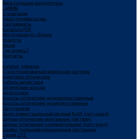
Фильтрующие вентиляторы
LANMIR
О компании
Наше производство
Сертификаты
Каталоги PDF
Инструкции по сборке
Новости
Акции
Где купить?
Контакты
...
Каталог товаров
Структурированная кабельная система
Адаптеры оптические
Кабель витая пара
Оптические кроссы
Аксессуары
Кроссы оптические неукомплектованные
Кроссы оптические укомплектованные
Патч-панели
Шнур коммутационный медный RJ45 (патч-корд)
Шнуры оптические монтажные (пигтейл)
Шнуры оптические соединительные (патч-корд)
Шкафы телекоммуникационные настенные
Cерия LITE