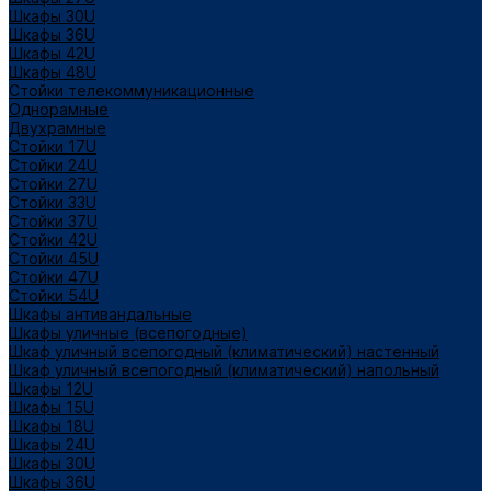
Шкафы 30U
Шкафы 36U
Шкафы 42U
Шкафы 48U
Стойки телекоммуникационные
Однорамные
Двухрамные
Стойки 17U
Стойки 24U
Стойки 27U
Стойки 33U
Стойки 37U
Стойки 42U
Стойки 45U
Стойки 47U
Стойки 54U
Шкафы антивандальные
Шкафы уличные (всепогодные)
Шкаф уличный всепогодный (климатический) настенный
Шкаф уличный всепогодный (климатический) напольный
Шкафы 12U
Шкафы 15U
Шкафы 18U
Шкафы 24U
Шкафы 30U
Шкафы 36U