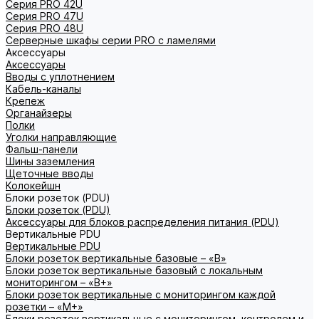
Серия PRO 42U
Серия PRO 47U
Серия PRO 48U
Серверные шкафы серии PRO с ламелями
Аксессуары
Аксессуары
Вводы с уплотнением
Кабель-каналы
Крепеж
Органайзеры
Полки
Уголки направляющие
Фальш-панели
Шины заземления
Щеточные вводы
Колокейшн
Блоки розеток (PDU)
Блоки розеток (PDU)
Аксессуары для блоков распределения питания (PDU)
Вертикальные PDU
Вертикальные PDU
Блоки розеток вертикальные базовые – «В»
Блоки розеток вертикальные базовый с локальным
мониторингом – «В+»
Блоки розеток вертикальные с мониторингом каждой
розетки – «М+»
Блоки розеток вертикальные с мониторингом, контролем и