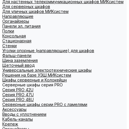
Для настенных телекоммуникационных шкафов МИКсистем
Для серверных шкафов
Для уличных шкафов МИКсистем
Направляющие
Органайзеры
Панели эл. питания
Полки
Консольная
Стационарная
Стенки
Уголки опорные (направляющие) для шкафов
Фальш-панели
Шина заземления
Щеточный ввод
Универсальные электротехнические шкафы
Решения на базе УЭШ МИКсистем
Шкафы серверные и Колокейшн
Серверные шкафы серия PRO
Серия PRO 42U
Серия PRO 47U
Серия PRO 48U
Серверные шкафы серии PRO с ламелями
Аксессуары
Вводы с уплотнением
Кабель-каналы
Крепеж
Органайзеры