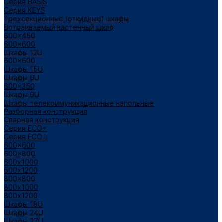
Cерия BASIS
Cерия KEYS
Трехсекционные (откидные) шкафы
Встраиваемый настенный шкаф
600x450
600x600
Шкафы 12U
600x600
Шкафы 15U
Шкафы 6U
600x350
Шкафы 9U
Шкафы телекоммуникационные напольные
Разборная конструкция
Сварная конструкция
Серия ECO+
Серия ECO L
600x600
600x800
600х1000
600х1200
800x800
800х1000
800х1200
Шкафы 18U
Шкафы 24U
Шкафы 27U