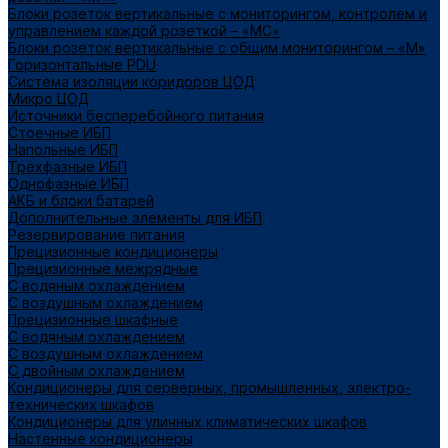
Блоки розеток вертикальные с мониторингом, контролем и
управлением каждой розеткой – «МС»
Блоки розеток вертикальные с общим мониторингом – «М»
Горизонтальные PDU
Система изоляции коридоров ЦОД
Микро ЦОД
Источники бесперебойного питания
Стоечные ИБП
Напольные ИБП
Трёхфазные ИБП
Однофазные ИБП
АКБ и блоки батарей
Дополнительные элементы для ИБП
Резервирование питания
Прецизионные кондиционеры
Прецизионные межрядные
С водяным охлаждением
С воздушным охлаждением
Прецизионные шкафные
С водяным охлаждением
С воздушным охлаждением
С двойным охлаждением
Кондиционеры для серверных, промышленных, электро-
технических шкафов
Кондиционеры для уличных климатических шкафов
Настенные кондиционеры