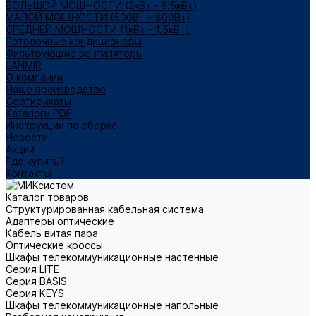
БОЛЬШОЙ МОЩНОСТИ (2кВт - 6,5кВт)
МАЛОЙ МОЩНОСТИ (500Вт – 800Вт)
СРЕДНЕЙ МОЩНОСТИ (1кВт - 1,5кВт)
Потолочные кондиционеры
Фильтрующие вентиляторы
LANMIR
О компании
Наше производство
Сертификаты
Каталоги PDF
Инструкции по сборке
Новости
Акции
Где купить?
Контакты
Каталог товаров
Структурированная кабельная система
Адаптеры оптические
Кабель витая пара
Оптические кроссы
Шкафы телекоммуникационные настенные
Cерия LITE
Cерия BASIS
Cерия KEYS
Шкафы телекоммуникационные напольные