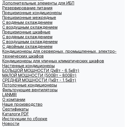
Дополнительные элементы для ИБП
Резервирование питания
Прецизионные кондиционеры
Прецизионные межрядные
С водяным охлаждением
С воздушным охлаждением
Прецизионные шкафные
С водяным охлаждением
С воздушным охлаждением
С двойным охлаждением
Кондиционеры для серверных, промышленных, электро-
технических шкафов
Кондиционеры для уличных климатических шкафов
Настенные кондиционеры
БОЛЬШОЙ МОЩНОСТИ (2кВт - 6,5кВт)
МАЛОЙ МОЩНОСТИ (500Вт – 800Вт)
СРЕДНЕЙ МОЩНОСТИ (1кВт - 1,5кВт)
Потолочные кондиционеры
Фильтрующие вентиляторы
LANMIR
О компании
Наше производство
Сертификаты
Каталоги PDF
Инструкции по сборке
Новости