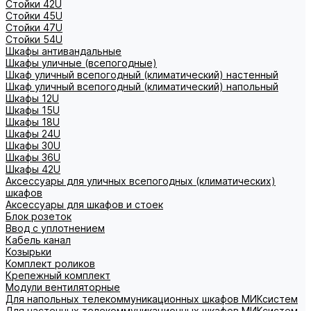
Стойки 42U
Стойки 45U
Стойки 47U
Стойки 54U
Шкафы антивандальные
Шкафы уличные (всепогодные)
Шкаф уличный всепогодный (климатический) настенный
Шкаф уличный всепогодный (климатический) напольный
Шкафы 12U
Шкафы 15U
Шкафы 18U
Шкафы 24U
Шкафы 30U
Шкафы 36U
Шкафы 42U
Аксессуары для уличных всепогодных (климатических)
шкафов
Аксессуары для шкафов и стоек
Блок розеток
Ввод с уплотнением
Кабель канал
Козырьки
Комплект роликов
Крепежный комплект
Модули вентиляторные
Для напольных телекоммуникационных шкафов МИКсистем
Для настенных телекоммуникационных шкафов МИКсистем