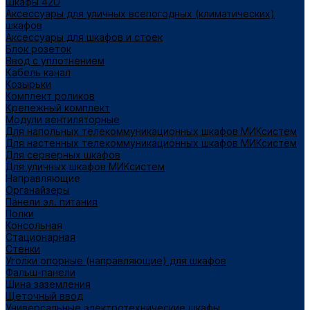
Шкафы 42U
Аксессуары для уличных всепогодных (климатических)
шкафов
Аксессуары для шкафов и стоек
Блок розеток
Ввод с уплотнением
Кабель канал
Козырьки
Комплект роликов
Крепежный комплект
Модули вентиляторные
Для напольных телекоммуникационных шкафов МИКсистем
Для настенных телекоммуникационных шкафов МИКсистем
Для серверных шкафов
Для уличных шкафов МИКсистем
Направляющие
Органайзеры
Панели эл. питания
Полки
Консольная
Стационарная
Стенки
Уголки опорные (направляющие) для шкафов
Фальш-панели
Шина заземления
Щеточный ввод
Универсальные электротехнические шкафы