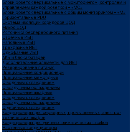
Блоки розеток вертикальные с мониторингом, контролем и
управлением каждой розеткой – «МС»
Блоки розеток вертикальные с общим мониторингом – «М»
Горизонтальные PDU
Система изоляции коридоров ЦОД
Микро ЦОД
Источники бесперебойного питания
Стоечные ИБП
Напольные ИБП
Трёхфазные ИБП
Однофазные ИБП
АКБ и блоки батарей
Дополнительные элементы для ИБП
Резервирование питания
Прецизионные кондиционеры
Прецизионные межрядные
С водяным охлаждением
С воздушным охлаждением
Прецизионные шкафные
С водяным охлаждением
С воздушным охлаждением
С двойным охлаждением
Кондиционеры для серверных, промышленных, электро-
технических шкафов
Кондиционеры для уличных климатических шкафов
Настенные кондиционеры