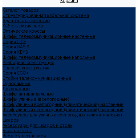
Корзина
Каталог товаров
Структурированная кабельная система
Адаптеры оптические
Кабель витая пара
Оптические кроссы
Шкафы телекоммуникационные настенные
Cерия LITE
Cерия BASIS
Cерия KEYS
Шкафы телекоммуникационные напольные
Разборная конструкция
Сварная конструкция
Серия ECO+
Стойки телекоммуникационные
Однорамные
Двухрамные
Шкафы антивандальные
Шкафы уличные (всепогодные)
Шкаф уличный всепогодный (климатический) настенный
Шкаф уличный всепогодный (климатический) напольный
Аксессуары для уличных всепогодных (климатических)
шкафов
Аксессуары для шкафов и стоек
Блок розеток
Ввод с уплотнением