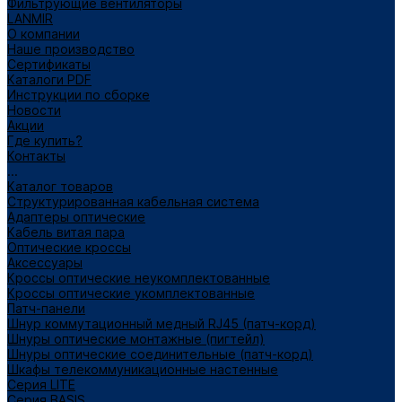
Фильтрующие вентиляторы
LANMIR
О компании
Наше производство
Сертификаты
Каталоги PDF
Инструкции по сборке
Новости
Акции
Где купить?
Контакты
...
Каталог товаров
Структурированная кабельная система
Адаптеры оптические
Кабель витая пара
Оптические кроссы
Аксессуары
Кроссы оптические неукомплектованные
Кроссы оптические укомплектованные
Патч-панели
Шнур коммутационный медный RJ45 (патч-корд)
Шнуры оптические монтажные (пигтейл)
Шнуры оптические соединительные (патч-корд)
Шкафы телекоммуникационные настенные
Cерия LITE
Cерия BASIS