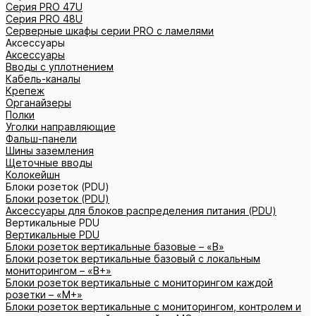
Серия PRO 47U
Серия PRO 48U
Серверные шкафы серии PRO с ламелями
Аксессуары
Аксессуары
Вводы с уплотнением
Кабель-каналы
Крепеж
Органайзеры
Полки
Уголки направляющие
Фальш-панели
Шины заземления
Щеточные вводы
Колокейшн
Блоки розеток (PDU)
Блоки розеток (PDU)
Аксессуары для блоков распределения питания (PDU)
Вертикальные PDU
Вертикальные PDU
Блоки розеток вертикальные базовые – «В»
Блоки розеток вертикальные базовый с локальным
мониторингом – «В+»
Блоки розеток вертикальные с мониторингом каждой
розетки – «М+»
Блоки розеток вертикальные с мониторингом, контролем и