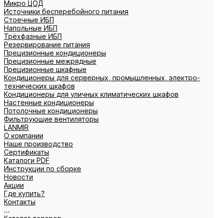
Микро ЦОД
Источники бесперебойного питания
Стоечные ИБП
Напольные ИБП
Трёхфазные ИБП
Резервирование питания
Прецизионные кондиционеры
Прецизионные межрядные
Прецизионные шкафные
Кондиционеры для серверных, промышленных, электро-
технических шкафов
Кондиционеры для уличных климатических шкафов
Настенные кондиционеры
Потолочные кондиционеры
Фильтрующие вентиляторы
LANMIR
О компании
Наше производство
Сертификаты
Каталоги PDF
Инструкции по сборке
Новости
Акции
Где купить?
Контакты
...