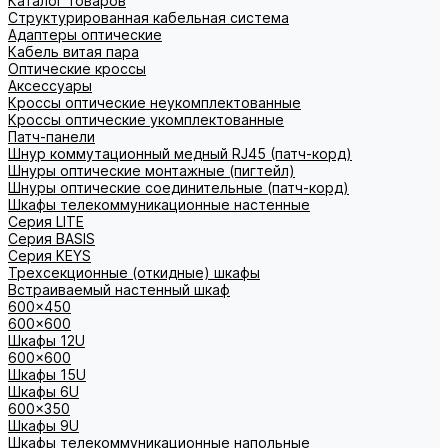
Каталог товаров
Структурированная кабельная система
Адаптеры оптические
Кабель витая пара
Оптические кроссы
Аксессуары
Кроссы оптические неукомплектованные
Кроссы оптические укомплектованные
Патч-панели
Шнур коммутационный медный RJ45 (патч-корд)
Шнуры оптические монтажные (пигтейл)
Шнуры оптические соединительные (патч-корд)
Шкафы телекоммуникационные настенные
Cерия LITE
Cерия BASIS
Cерия KEYS
Трехсекционные (откидные) шкафы
Встраиваемый настенный шкаф
600x450
600x600
Шкафы 12U
600x600
Шкафы 15U
Шкафы 6U
600x350
Шкафы 9U
Шкафы телекоммуникационные напольные