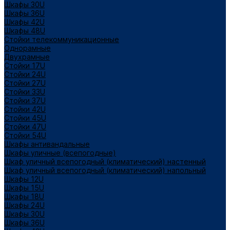
Шкафы 30U
Шкафы 36U
Шкафы 42U
Шкафы 48U
Стойки телекоммуникационные
Однорамные
Двухрамные
Стойки 17U
Стойки 24U
Стойки 27U
Стойки 33U
Стойки 37U
Стойки 42U
Стойки 45U
Стойки 47U
Стойки 54U
Шкафы антивандальные
Шкафы уличные (всепогодные)
Шкаф уличный всепогодный (климатический) настенный
Шкаф уличный всепогодный (климатический) напольный
Шкафы 12U
Шкафы 15U
Шкафы 18U
Шкафы 24U
Шкафы 30U
Шкафы 36U