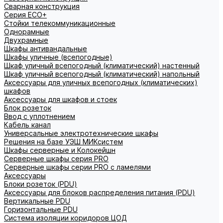
Сварная конструкция
Серия ECO+
Стойки телекоммуникационные
Однорамные
Двухрамные
Шкафы антивандальные
Шкафы уличные (всепогодные)
Шкаф уличный всепогодный (климатический) настенный
Шкаф уличный всепогодный (климатический) напольный
Аксессуары для уличных всепогодных (климатических)
шкафов
Аксессуары для шкафов и стоек
Блок розеток
Ввод с уплотнением
Кабель канал
Универсальные электротехнические шкафы
Решения на базе УЭШ МИКсистем
Шкафы серверные и Колокейшн
Серверные шкафы серия PRO
Серверные шкафы серии PRO с ламелями
Аксессуары
Блоки розеток (PDU)
Аксессуары для блоков распределения питания (PDU)
Вертикальные PDU
Горизонтальные PDU
Система изоляции коридоров ЦОД