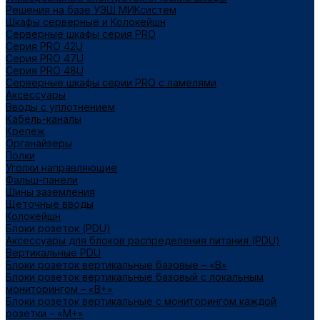
Решения на базе УЭШ МИКсистем
Шкафы серверные и Колокейшн
Серверные шкафы серия PRO
Серия PRO 42U
Серия PRO 47U
Серия PRO 48U
Серверные шкафы серии PRO с ламелями
Аксессуары
Вводы с уплотнением
Кабель-каналы
Крепеж
Органайзеры
Полки
Уголки направляющие
Фальш-панели
Шины заземления
Щеточные вводы
Колокейшн
Блоки розеток (PDU)
Аксессуары для блоков распределения питания (PDU)
Вертикальные PDU
Блоки розеток вертикальные базовые – «В»
Блоки розеток вертикальные базовый с локальным
мониторингом – «В+»
Блоки розеток вертикальные с мониторингом каждой
розетки – «М+»