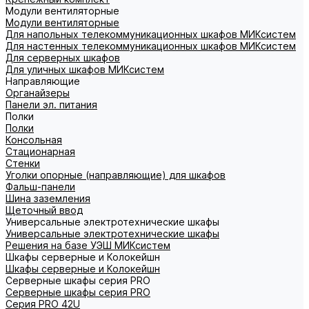
Модули вентиляторные
Модули вентиляторные
Для напольных телекоммуникационных шкафов МИКсистем
Для настенных телекоммуникационных шкафов МИКсистем
Для серверных шкафов
Для уличных шкафов МИКсистем
Направляющие
Органайзеры
Панели эл. питания
Полки
Полки
Консольная
Стационарная
Стенки
Уголки опорные (направляющие) для шкафов
Фальш-панели
Шина заземления
Щеточный ввод
Универсальные электротехнические шкафы
Универсальные электротехнические шкафы
Решения на базе УЭШ МИКсистем
Шкафы серверные и Колокейшн
Шкафы серверные и Колокейшн
Серверные шкафы серия PRO
Серверные шкафы серия PRO
Серия PRO 42U