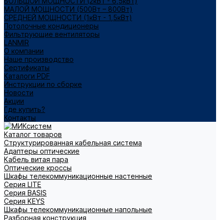
БОЛЬШОЙ МОЩНОСТИ (2кВт - 6,5кВт)
МАЛОЙ МОЩНОСТИ (500Вт – 800Вт)
СРЕДНЕЙ МОЩНОСТИ (1кВт - 1,5кВт)
Потолочные кондиционеры
Фильтрующие вентиляторы
LANMIR
О компании
Наше производство
Сертификаты
Каталоги PDF
Инструкции по сборке
Новости
Акции
Где купить?
Контакты
Каталог товаров
Структурированная кабельная система
Адаптеры оптические
Кабель витая пара
Оптические кроссы
Шкафы телекоммуникационные настенные
Cерия LITE
Cерия BASIS
Cерия KEYS
Шкафы телекоммуникационные напольные
Разборная конструкция