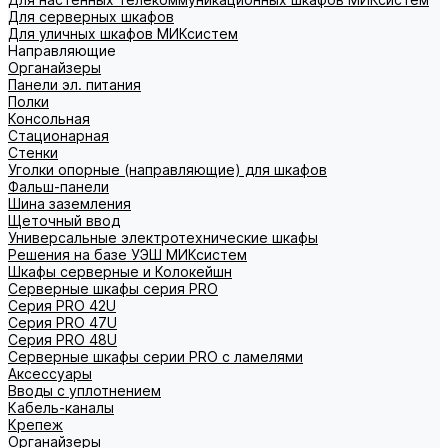
Для серверных шкафов
Для уличных шкафов МИКсистем
Направляющие
Органайзеры
Панели эл. питания
Полки
Консольная
Стационарная
Стенки
Уголки опорные (направляющие) для шкафов
Фальш-панели
Шина заземления
Щеточный ввод
Универсальные электротехнические шкафы
Решения на базе УЭШ МИКсистем
Шкафы серверные и Колокейшн
Серверные шкафы серия PRO
Серия PRO 42U
Серия PRO 47U
Серия PRO 48U
Серверные шкафы серии PRO с ламелями
Аксессуары
Вводы с уплотнением
Кабель-каналы
Крепеж
Органайзеры