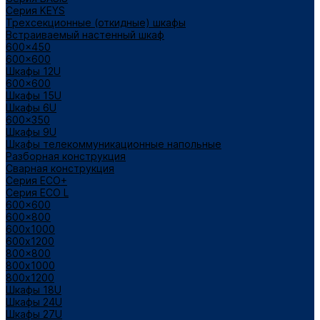
Cерия KEYS
Трехсекционные (откидные) шкафы
Встраиваемый настенный шкаф
600x450
600x600
Шкафы 12U
600x600
Шкафы 15U
Шкафы 6U
600x350
Шкафы 9U
Шкафы телекоммуникационные напольные
Разборная конструкция
Сварная конструкция
Серия ECO+
Серия ECO L
600x600
600x800
600х1000
600х1200
800x800
800х1000
800х1200
Шкафы 18U
Шкафы 24U
Шкафы 27U