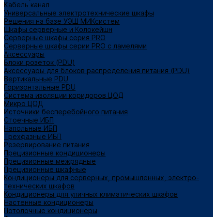
Кабель канал
Универсальные электротехнические шкафы
Решения на базе УЭШ МИКсистем
Шкафы серверные и Колокейшн
Серверные шкафы серия PRO
Серверные шкафы серии PRO с ламелями
Аксессуары
Блоки розеток (PDU)
Аксессуары для блоков распределения питания (PDU)
Вертикальные PDU
Горизонтальные PDU
Система изоляции коридоров ЦОД
Микро ЦОД
Источники бесперебойного питания
Стоечные ИБП
Напольные ИБП
Трёхфазные ИБП
Резервирование питания
Прецизионные кондиционеры
Прецизионные межрядные
Прецизионные шкафные
Кондиционеры для серверных, промышленных, электро-
технических шкафов
Кондиционеры для уличных климатических шкафов
Настенные кондиционеры
Потолочные кондиционеры