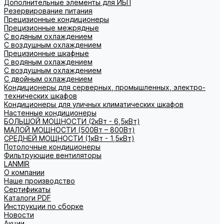
Дополнительные элементы для ИБП
Резервирование питания
Прецизионные кондиционеры
Прецизионные межрядные
С водяным охлаждением
С воздушным охлаждением
Прецизионные шкафные
С водяным охлаждением
С воздушным охлаждением
С двойным охлаждением
Кондиционеры для серверных, промышленных, электро-
технических шкафов
Кондиционеры для уличных климатических шкафов
Настенные кондиционеры
БОЛЬШОЙ МОЩНОСТИ (2кВт - 6,5кВт)
МАЛОЙ МОЩНОСТИ (500Вт – 800Вт)
СРЕДНЕЙ МОЩНОСТИ (1кВт - 1,5кВт)
Потолочные кондиционеры
Фильтрующие вентиляторы
LANMIR
О компании
Наше производство
Сертификаты
Каталоги PDF
Инструкции по сборке
Новости
Акции