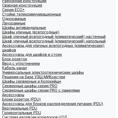
Разборная конструкция
Сварная конструкция
Серия ECO+
Стойки телекоммуникационные
Однорамные
Двухрамные
Шкафы антивандальные
Шкафы уличные (всепогодные)
Шкаф уличный всепогодный (климатический) настенный
Шкаф уличный всепогодный (климатический) напольный
Аксессуары для уличных всепогодных (климатических)
шкафов
Аксессуары для шкафов и стоек
Блок розеток
Ввод с уплотнением
Кабель канал
Универсальные электротехнические шкафы
Решения на базе УЭШ МИКсистем
Шкафы серверные и Колокейшн
Серверные шкафы серия PRO
Серверные шкафы серии PRO с ламелями
Аксессуары
Блоки розеток (PDU)
Аксессуары для блоков распределения питания (PDU)
Вертикальные PDU
Горизонтальные PDU
Система изоляции коридоров ЦОД