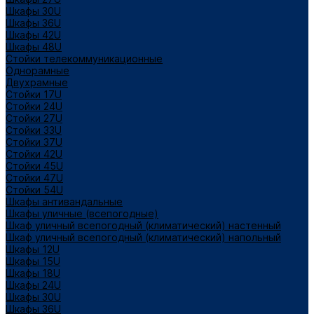
Шкафы 30U
Шкафы 36U
Шкафы 42U
Шкафы 48U
Стойки телекоммуникационные
Однорамные
Двухрамные
Стойки 17U
Стойки 24U
Стойки 27U
Стойки 33U
Стойки 37U
Стойки 42U
Стойки 45U
Стойки 47U
Стойки 54U
Шкафы антивандальные
Шкафы уличные (всепогодные)
Шкаф уличный всепогодный (климатический) настенный
Шкаф уличный всепогодный (климатический) напольный
Шкафы 12U
Шкафы 15U
Шкафы 18U
Шкафы 24U
Шкафы 30U
Шкафы 36U