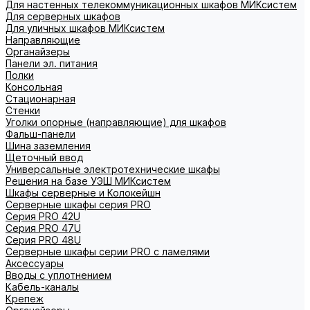
Для настенных телекоммуникационных шкафов МИКсистем
Для серверных шкафов
Для уличных шкафов МИКсистем
Направляющие
Органайзеры
Панели эл. питания
Полки
Консольная
Стационарная
Стенки
Уголки опорные (направляющие) для шкафов
Фальш-панели
Шина заземления
Щеточный ввод
Универсальные электротехнические шкафы
Решения на базе УЭШ МИКсистем
Шкафы серверные и Колокейшн
Серверные шкафы серия PRO
Серия PRO 42U
Серия PRO 47U
Серия PRO 48U
Серверные шкафы серии PRO с ламелями
Аксессуары
Вводы с уплотнением
Кабель-каналы
Крепеж