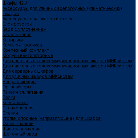
Шкафы 42U
Аксессуары для уличных всепогодных (климатических)
шкафов
Аксессуары для шкафов и стоек
Блок розеток
Ввод с уплотнением
Кабель канал
Козырьки
Комплект роликов
Крепежный комплект
Модули вентиляторные
Для напольных телекоммуникационных шкафов МИКсистем
Для настенных телекоммуникационных шкафов МИКсистем
Для серверных шкафов
Для уличных шкафов МИКсистем
Направляющие
Органайзеры
Панели эл. питания
Полки
Консольная
Стационарная
Стенки
Уголки опорные (направляющие) для шкафов
Фальш-панели
Шина заземления
Щеточный ввод