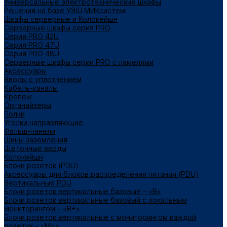
Универсальные электротехнические шкафы
Решения на базе УЭШ МИКсистем
Шкафы серверные и Колокейшн
Серверные шкафы серия PRO
Серия PRO 42U
Серия PRO 47U
Серия PRO 48U
Серверные шкафы серии PRO с ламелями
Аксессуары
Вводы с уплотнением
Кабель-каналы
Крепеж
Органайзеры
Полки
Уголки направляющие
Фальш-панели
Шины заземления
Щеточные вводы
Колокейшн
Блоки розеток (PDU)
Аксессуары для блоков распределения питания (PDU)
Вертикальные PDU
Блоки розеток вертикальные базовые – «В»
Блоки розеток вертикальные базовый с локальным
мониторингом – «В+»
Блоки розеток вертикальные с мониторингом каждой
розетки – «М+»