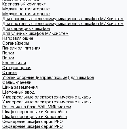
Крепежный комплект
Модули вентиляторные
Модули вентиляторные
Для напольных телекоммуникационных шкафов МИКсистем
Для настенных телекоммуникационных шкафов МИКсистем
Для серверных шкафов
Для уличных шкафов МИКсистем
Направляющие
Органайзеры
Панели эл. питания
Полки
Полки
Консольная
Стационарная
Стенки
Уголки опорные (направляющие) для шкафов
Фальш-панели
Шина заземления
Щеточный ввод
Универсальные электротехнические шкафы
Универсальные электротехнические шкафы
Решения на базе УЭШ МИКсистем
Шкафы серверные и Колокейшн
Шкафы серверные и Колокейшн
Серверные шкафы серия PRO
Серверные шкафы серия PRO