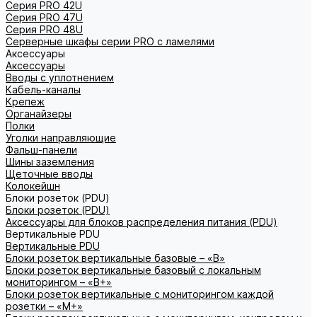
Серия PRO 42U
Серия PRO 47U
Серия PRO 48U
Серверные шкафы серии PRO с ламелями
Аксессуары
Аксессуары
Вводы с уплотнением
Кабель-каналы
Крепеж
Органайзеры
Полки
Уголки направляющие
Фальш-панели
Шины заземления
Щеточные вводы
Колокейшн
Блоки розеток (PDU)
Блоки розеток (PDU)
Аксессуары для блоков распределения питания (PDU)
Вертикальные PDU
Вертикальные PDU
Блоки розеток вертикальные базовые – «В»
Блоки розеток вертикальные базовый с локальным
мониторингом – «В+»
Блоки розеток вертикальные с мониторингом каждой
розетки – «М+»