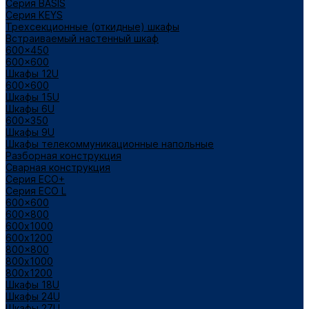
Cерия BASIS
Cерия KEYS
Трехсекционные (откидные) шкафы
Встраиваемый настенный шкаф
600x450
600x600
Шкафы 12U
600x600
Шкафы 15U
Шкафы 6U
600x350
Шкафы 9U
Шкафы телекоммуникационные напольные
Разборная конструкция
Сварная конструкция
Серия ECO+
Серия ECO L
600x600
600x800
600х1000
600х1200
800x800
800х1000
800х1200
Шкафы 18U
Шкафы 24U
Шкафы 27U