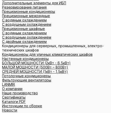
Дополнительные элементы для ИБП
Резервирование питания
Прецизионные кондиционеры
Прецизионные межрядные
С водяным охлаждением
С воздушным охлаждением
Прецизионные шкафные
С водяным охлаждением
С воздушным охлаждением
С двойным охлаждением
Кондиционеры для серверных, промышленных, электро-
технических шкафов
Кондиционеры для уличных климатических шкафов
Настенные кондиционеры
БОЛЬШОЙ МОЩНОСТИ (2кВт - 6,5кВт)
МАЛОЙ МОЩНОСТИ (500Вт – 800Вт)
СРЕДНЕЙ МОЩНОСТИ (1кВт - 1,5кВт)
Потолочные кондиционеры
Фильтрующие вентиляторы
LANMIR
О компании
Наше производство
Сертификаты
Каталоги PDF
Инструкции по сборке
Новости