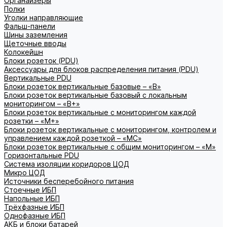
Органайзеры
Полки
Уголки направляющие
Фальш-панели
Шины заземления
Щеточные вводы
Колокейшн
Блоки розеток (PDU)
Аксессуары для блоков распределения питания (PDU)
Вертикальные PDU
Блоки розеток вертикальные базовые – «В»
Блоки розеток вертикальные базовый с локальным
мониторингом – «В+»
Блоки розеток вертикальные с мониторингом каждой
розетки – «М+»
Блоки розеток вертикальные с мониторингом, контролем и
управлением каждой розеткой – «МС»
Блоки розеток вертикальные с общим мониторингом – «М»
Горизонтальные PDU
Система изоляции коридоров ЦОД
Микро ЦОД
Источники бесперебойного питания
Стоечные ИБП
Напольные ИБП
Трёхфазные ИБП
Однофазные ИБП
АКБ и блоки батарей