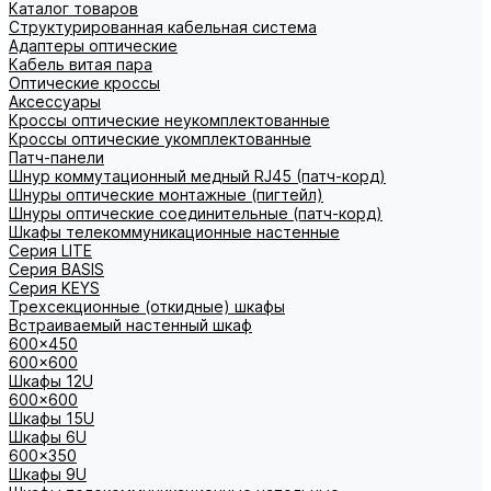
Каталог товаров
Структурированная кабельная система
Адаптеры оптические
Кабель витая пара
Оптические кроссы
Аксессуары
Кроссы оптические неукомплектованные
Кроссы оптические укомплектованные
Патч-панели
Шнур коммутационный медный RJ45 (патч-корд)
Шнуры оптические монтажные (пигтейл)
Шнуры оптические соединительные (патч-корд)
Шкафы телекоммуникационные настенные
Cерия LITE
Cерия BASIS
Cерия KEYS
Трехсекционные (откидные) шкафы
Встраиваемый настенный шкаф
600x450
600x600
Шкафы 12U
600x600
Шкафы 15U
Шкафы 6U
600x350
Шкафы 9U