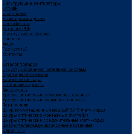
Фильтрующие вентиляторы
LANMIR
О компании
Наше производство
Сертификаты
Каталоги PDF
Инструкции по сборке
Новости
Акции
Где купить?
Контакты
...
Каталог товаров
Структурированная кабельная система
Адаптеры оптические
Кабель витая пара
Оптические кроссы
Аксессуары
Кроссы оптические неукомплектованные
Кроссы оптические укомплектованные
Патч-панели
Шнур коммутационный медный RJ45 (патч-корд)
Шнуры оптические монтажные (пигтейл)
Шнуры оптические соединительные (патч-корд)
Шкафы телекоммуникационные настенные
Cерия LITE