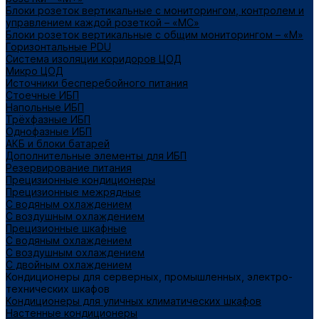
Блоки розеток вертикальные с мониторингом, контролем и
управлением каждой розеткой – «МС»
Блоки розеток вертикальные с общим мониторингом – «М»
Горизонтальные PDU
Система изоляции коридоров ЦОД
Микро ЦОД
Источники бесперебойного питания
Стоечные ИБП
Напольные ИБП
Трёхфазные ИБП
Однофазные ИБП
АКБ и блоки батарей
Дополнительные элементы для ИБП
Резервирование питания
Прецизионные кондиционеры
Прецизионные межрядные
С водяным охлаждением
С воздушным охлаждением
Прецизионные шкафные
С водяным охлаждением
С воздушным охлаждением
С двойным охлаждением
Кондиционеры для серверных, промышленных, электро-
технических шкафов
Кондиционеры для уличных климатических шкафов
Настенные кондиционеры