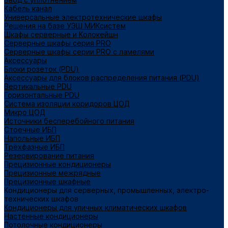
Кабель канал
Универсальные электротехнические шкафы
Решения на базе УЭШ МИКсистем
Шкафы серверные и Колокейшн
Серверные шкафы серия PRO
Серверные шкафы серии PRO с ламелями
Аксессуары
Блоки розеток (PDU)
Аксессуары для блоков распределения питания (PDU)
Вертикальные PDU
Горизонтальные PDU
Система изоляции коридоров ЦОД
Микро ЦОД
Источники бесперебойного питания
Стоечные ИБП
Напольные ИБП
Трёхфазные ИБП
Резервирование питания
Прецизионные кондиционеры
Прецизионные межрядные
Прецизионные шкафные
Кондиционеры для серверных, промышленных, электро-
технических шкафов
Кондиционеры для уличных климатических шкафов
Настенные кондиционеры
Потолочные кондиционеры