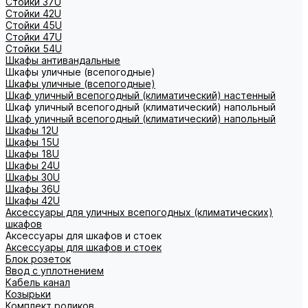
Стойки 37U
Стойки 42U
Стойки 45U
Стойки 47U
Стойки 54U
Шкафы антивандальные
Шкафы уличные (всепогодные)
Шкафы уличные (всепогодные)
Шкаф уличный всепогодный (климатический) настенный
Шкаф уличный всепогодный (климатический) напольный
Шкаф уличный всепогодный (климатический) напольный
Шкафы 12U
Шкафы 15U
Шкафы 18U
Шкафы 24U
Шкафы 30U
Шкафы 36U
Шкафы 42U
Аксессуары для уличных всепогодных (климатических)
шкафов
Аксессуары для шкафов и стоек
Аксессуары для шкафов и стоек
Блок розеток
Ввод с уплотнением
Кабель канал
Козырьки
Комплект роликов