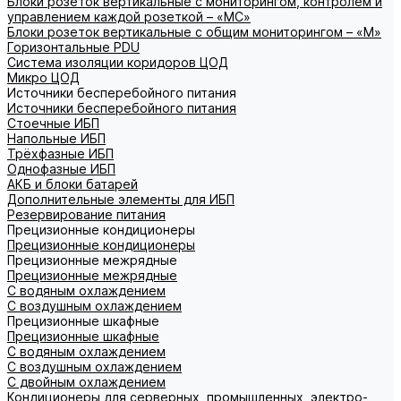
Блоки розеток вертикальные с мониторингом, контролем и
управлением каждой розеткой – «МС»
Блоки розеток вертикальные с общим мониторингом – «М»
Горизонтальные PDU
Система изоляции коридоров ЦОД
Микро ЦОД
Источники бесперебойного питания
Источники бесперебойного питания
Стоечные ИБП
Напольные ИБП
Трёхфазные ИБП
Однофазные ИБП
АКБ и блоки батарей
Дополнительные элементы для ИБП
Резервирование питания
Прецизионные кондиционеры
Прецизионные кондиционеры
Прецизионные межрядные
Прецизионные межрядные
С водяным охлаждением
С воздушным охлаждением
Прецизионные шкафные
Прецизионные шкафные
С водяным охлаждением
С воздушным охлаждением
С двойным охлаждением
Кондиционеры для серверных, промышленных, электро-