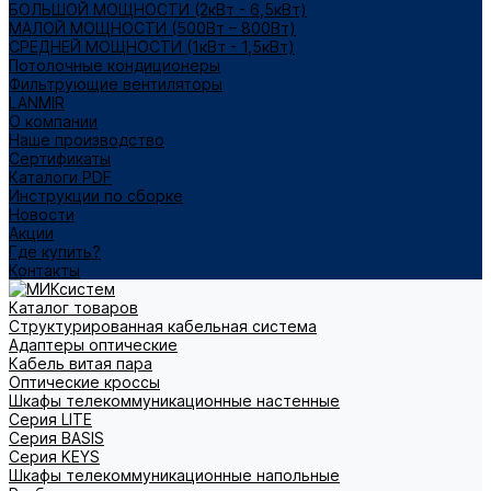
БОЛЬШОЙ МОЩНОСТИ (2кВт - 6,5кВт)
МАЛОЙ МОЩНОСТИ (500Вт – 800Вт)
СРЕДНЕЙ МОЩНОСТИ (1кВт - 1,5кВт)
Потолочные кондиционеры
Фильтрующие вентиляторы
LANMIR
О компании
Наше производство
Сертификаты
Каталоги PDF
Инструкции по сборке
Новости
Акции
Где купить?
Контакты
Каталог товаров
Структурированная кабельная система
Адаптеры оптические
Кабель витая пара
Оптические кроссы
Шкафы телекоммуникационные настенные
Cерия LITE
Cерия BASIS
Cерия KEYS
Шкафы телекоммуникационные напольные