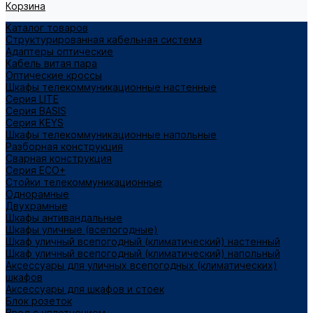
Корзина
Каталог товаров
Структурированная кабельная система
Адаптеры оптические
Кабель витая пара
Оптические кроссы
Шкафы телекоммуникационные настенные
Cерия LITE
Cерия BASIS
Cерия KEYS
Шкафы телекоммуникационные напольные
Разборная конструкция
Сварная конструкция
Серия ECO+
Стойки телекоммуникационные
Однорамные
Двухрамные
Шкафы антивандальные
Шкафы уличные (всепогодные)
Шкаф уличный всепогодный (климатический) настенный
Шкаф уличный всепогодный (климатический) напольный
Аксессуары для уличных всепогодных (климатических)
шкафов
Аксессуары для шкафов и стоек
Блок розеток
Ввод с уплотнением