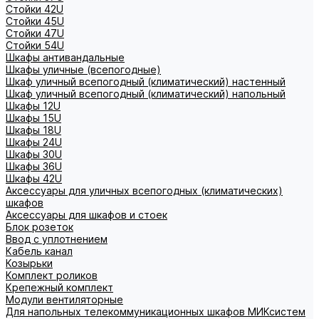
Стойки 42U
Стойки 45U
Стойки 47U
Стойки 54U
Шкафы антивандальные
Шкафы уличные (всепогодные)
Шкаф уличный всепогодный (климатический) настенный
Шкаф уличный всепогодный (климатический) напольный
Шкафы 12U
Шкафы 15U
Шкафы 18U
Шкафы 24U
Шкафы 30U
Шкафы 36U
Шкафы 42U
Аксессуары для уличных всепогодных (климатических)
шкафов
Аксессуары для шкафов и стоек
Блок розеток
Ввод с уплотнением
Кабель канал
Козырьки
Комплект роликов
Крепежный комплект
Модули вентиляторные
Для напольных телекоммуникационных шкафов МИКсистем