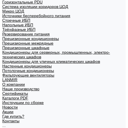
Горизонтальные PDU
Система изоляции коридоров ЦОД
Микро ЦОД
Источники бесперебойного питания
Стоечные ИБП
Напольные ИБП
Трёхфазные ИБП
Резервирование питания
Прецизионные кондиционеры
Прецизионные межрядные
Прецизионные шкафные
Кондиционеры для серверных, промышленных, электро-
технических шкафов
Кондиционеры для уличных климатических шкафов
Настенные кондиционеры
Потолочные кондиционеры
Фильтрующие вентиляторы
LANMIR
О компании
Наше производство
Сертификаты
Каталоги PDF
Инструкции по сборке
Новости
Акции
Где купить?
Контакты
...