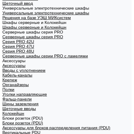
Щеточный ввод
Универсальные электротехнические шкафы
Универсальные электротехнические шкафы
Решения на базе УЭШ МИКсистем
Шкафы серверные и Колокейшн
Шкафы серверные и Колокейшн
Серверные шкафы серия PRO
Серверные шкафы серия PRO
Серия PRO 42U
Серия PRO 47U
Серия PRO 48U
Серверные шкафы серии PRO с ламелями
Аксессуары
Аксессуары
Вводы с уплотнением
Кабель-каналы
Крепеж
Органайзеры
Полки
Уголки направляющие
Фальш-панели
Шины заземления
Щеточные вводы
Колокейшн
Блоки розеток (PDU)
Блоки розеток (PDU)
Аксессуары для блоков распределения питания (PDU)
Вертикальные PDU