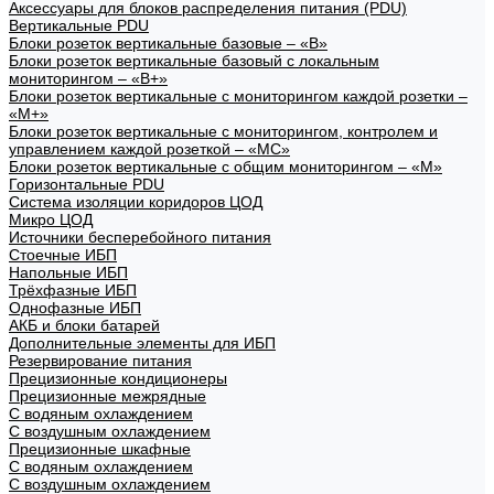
Аксессуары для блоков распределения питания (PDU)
Вертикальные PDU
Блоки розеток вертикальные базовые – «В»
Блоки розеток вертикальные базовый с локальным
мониторингом – «В+»
Блоки розеток вертикальные с мониторингом каждой розетки –
«М+»
Блоки розеток вертикальные с мониторингом, контролем и
управлением каждой розеткой – «МС»
Блоки розеток вертикальные с общим мониторингом – «М»
Горизонтальные PDU
Система изоляции коридоров ЦОД
Микро ЦОД
Источники бесперебойного питания
Стоечные ИБП
Напольные ИБП
Трёхфазные ИБП
Однофазные ИБП
АКБ и блоки батарей
Дополнительные элементы для ИБП
Резервирование питания
Прецизионные кондиционеры
Прецизионные межрядные
С водяным охлаждением
С воздушным охлаждением
Прецизионные шкафные
С водяным охлаждением
С воздушным охлаждением