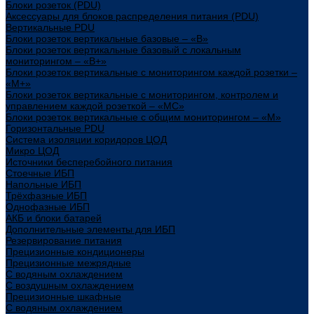
Блоки розеток (PDU)
Аксессуары для блоков распределения питания (PDU)
Вертикальные PDU
Блоки розеток вертикальные базовые – «В»
Блоки розеток вертикальные базовый с локальным
мониторингом – «В+»
Блоки розеток вертикальные с мониторингом каждой розетки –
«М+»
Блоки розеток вертикальные с мониторингом, контролем и
управлением каждой розеткой – «МС»
Блоки розеток вертикальные с общим мониторингом – «М»
Горизонтальные PDU
Система изоляции коридоров ЦОД
Микро ЦОД
Источники бесперебойного питания
Стоечные ИБП
Напольные ИБП
Трёхфазные ИБП
Однофазные ИБП
АКБ и блоки батарей
Дополнительные элементы для ИБП
Резервирование питания
Прецизионные кондиционеры
Прецизионные межрядные
С водяным охлаждением
С воздушным охлаждением
Прецизионные шкафные
С водяным охлаждением