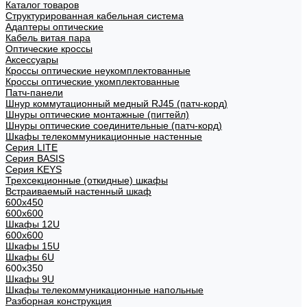
Каталог товаров
Структурированная кабельная система
Адаптеры оптические
Кабель витая пара
Оптические кроссы
Аксессуары
Кроссы оптические неукомплектованные
Кроссы оптические укомплектованные
Патч-панели
Шнур коммутационный медный RJ45 (патч-корд)
Шнуры оптические монтажные (пигтейл)
Шнуры оптические соединительные (патч-корд)
Шкафы телекоммуникационные настенные
Cерия LITE
Cерия BASIS
Cерия KEYS
Трехсекционные (откидные) шкафы
Встраиваемый настенный шкаф
600x450
600x600
Шкафы 12U
600x600
Шкафы 15U
Шкафы 6U
600x350
Шкафы 9U
Шкафы телекоммуникационные напольные
Разборная конструкция