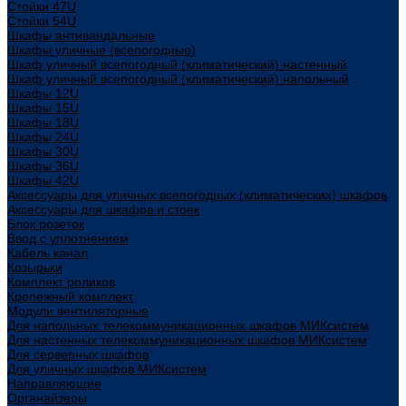
Стойки 47U
Стойки 54U
Шкафы антивандальные
Шкафы уличные (всепогодные)
Шкаф уличный всепогодный (климатический) настенный
Шкаф уличный всепогодный (климатический) напольный
Шкафы 12U
Шкафы 15U
Шкафы 18U
Шкафы 24U
Шкафы 30U
Шкафы 36U
Шкафы 42U
Аксессуары для уличных всепогодных (климатических) шкафов
Аксессуары для шкафов и стоек
Блок розеток
Ввод с уплотнением
Кабель канал
Козырьки
Комплект роликов
Крепежный комплект
Модули вентиляторные
Для напольных телекоммуникационных шкафов МИКсистем
Для настенных телекоммуникационных шкафов МИКсистем
Для серверных шкафов
Для уличных шкафов МИКсистем
Направляющие
Органайзеры