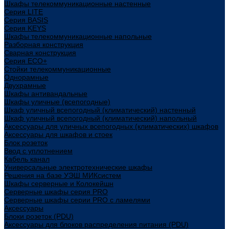
Шкафы телекоммуникационные настенные
Cерия LITE
Cерия BASIS
Cерия KEYS
Шкафы телекоммуникационные напольные
Разборная конструкция
Сварная конструкция
Серия ECO+
Стойки телекоммуникационные
Однорамные
Двухрамные
Шкафы антивандальные
Шкафы уличные (всепогодные)
Шкаф уличный всепогодный (климатический) настенный
Шкаф уличный всепогодный (климатический) напольный
Аксессуары для уличных всепогодных (климатических) шкафов
Аксессуары для шкафов и стоек
Блок розеток
Ввод с уплотнением
Кабель канал
Универсальные электротехнические шкафы
Решения на базе УЭШ МИКсистем
Шкафы серверные и Колокейшн
Серверные шкафы серия PRO
Серверные шкафы серии PRO с ламелями
Аксессуары
Блоки розеток (PDU)
Аксессуары для блоков распределения питания (PDU)