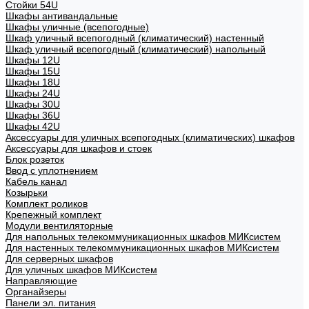
Стойки 54U
Шкафы антивандальные
Шкафы уличные (всепогодные)
Шкаф уличный всепогодный (климатический) настенный
Шкаф уличный всепогодный (климатический) напольный
Шкафы 12U
Шкафы 15U
Шкафы 18U
Шкафы 24U
Шкафы 30U
Шкафы 36U
Шкафы 42U
Аксессуары для уличных всепогодных (климатических) шкафов
Аксессуары для шкафов и стоек
Блок розеток
Ввод с уплотнением
Кабель канал
Козырьки
Комплект роликов
Крепежный комплект
Модули вентиляторные
Для напольных телекоммуникационных шкафов МИКсистем
Для настенных телекоммуникационных шкафов МИКсистем
Для серверных шкафов
Для уличных шкафов МИКсистем
Направляющие
Органайзеры
Панели эл. питания