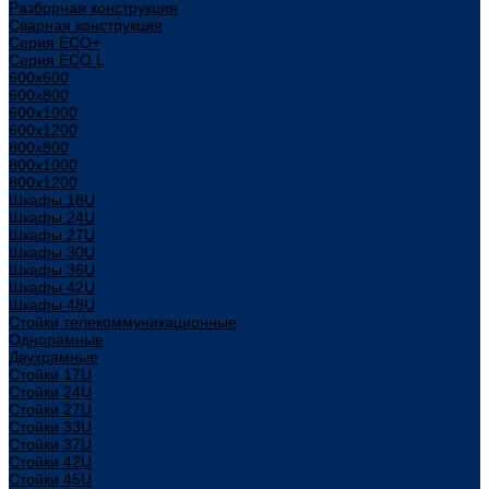
Разборная конструкция
Сварная конструкция
Серия ECO+
Серия ECO L
600x600
600x800
600х1000
600х1200
800x800
800х1000
800х1200
Шкафы 18U
Шкафы 24U
Шкафы 27U
Шкафы 30U
Шкафы 36U
Шкафы 42U
Шкафы 48U
Стойки телекоммуникационные
Однорамные
Двухрамные
Стойки 17U
Стойки 24U
Стойки 27U
Стойки 33U
Стойки 37U
Стойки 42U
Стойки 45U