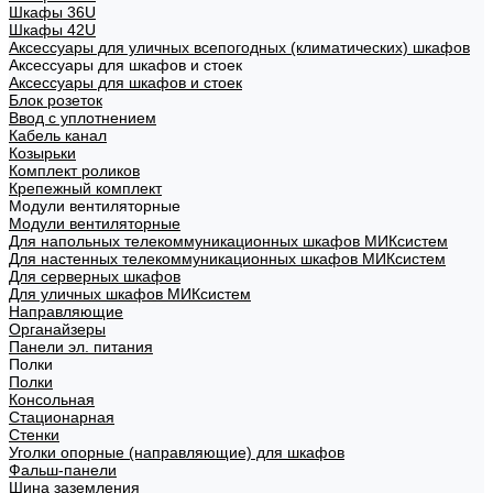
Шкафы 36U
Шкафы 42U
Аксессуары для уличных всепогодных (климатических) шкафов
Аксессуары для шкафов и стоек
Аксессуары для шкафов и стоек
Блок розеток
Ввод с уплотнением
Кабель канал
Козырьки
Комплект роликов
Крепежный комплект
Модули вентиляторные
Модули вентиляторные
Для напольных телекоммуникационных шкафов МИКсистем
Для настенных телекоммуникационных шкафов МИКсистем
Для серверных шкафов
Для уличных шкафов МИКсистем
Направляющие
Органайзеры
Панели эл. питания
Полки
Полки
Консольная
Стационарная
Стенки
Уголки опорные (направляющие) для шкафов
Фальш-панели
Шина заземления