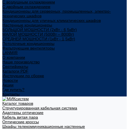
С воздушным охлаждением
С двойным охлаждением
Кондиционеры для серверных, промышленных, электро-
технических шкафов
Кондиционеры для уличных климатических шкафов
Настенные кондиционеры
БОЛЬШОЙ МОЩНОСТИ (2кВт - 6,5кВт)
МАЛОЙ МОЩНОСТИ (500Вт – 800Вт)
СРЕДНЕЙ МОЩНОСТИ (1кВт - 1,5кВт)
Потолочные кондиционеры
Фильтрующие вентиляторы
LANMIR
О компании
Наше производство
Сертификаты
Каталоги PDF
Инструкции по сборке
Новости
Акции
Где купить?
Контакты
Каталог товаров
Структурированная кабельная система
Адаптеры оптические
Кабель витая пара
Оптические кроссы
Шкафы телекоммуникационные настенные