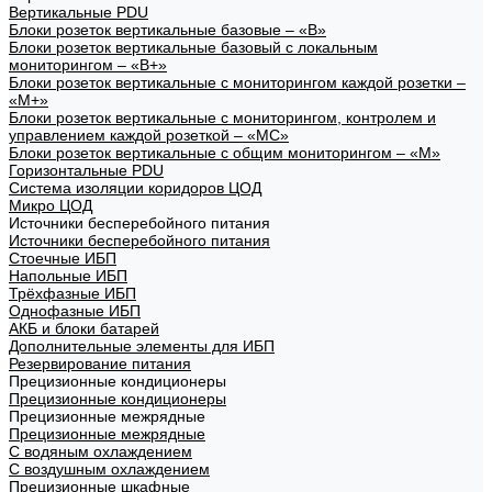
Вертикальные PDU
Блоки розеток вертикальные базовые – «В»
Блоки розеток вертикальные базовый с локальным
мониторингом – «В+»
Блоки розеток вертикальные с мониторингом каждой розетки –
«М+»
Блоки розеток вертикальные с мониторингом, контролем и
управлением каждой розеткой – «МС»
Блоки розеток вертикальные с общим мониторингом – «М»
Горизонтальные PDU
Система изоляции коридоров ЦОД
Микро ЦОД
Источники бесперебойного питания
Источники бесперебойного питания
Стоечные ИБП
Напольные ИБП
Трёхфазные ИБП
Однофазные ИБП
АКБ и блоки батарей
Дополнительные элементы для ИБП
Резервирование питания
Прецизионные кондиционеры
Прецизионные кондиционеры
Прецизионные межрядные
Прецизионные межрядные
С водяным охлаждением
С воздушным охлаждением
Прецизионные шкафные