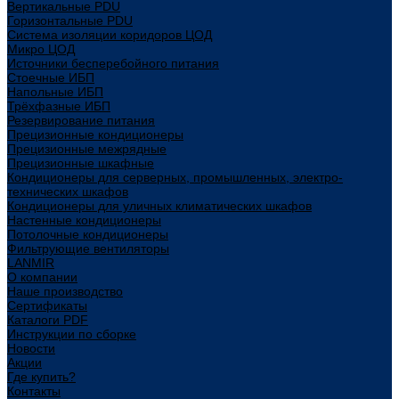
Вертикальные PDU
Горизонтальные PDU
Система изоляции коридоров ЦОД
Микро ЦОД
Источники бесперебойного питания
Стоечные ИБП
Напольные ИБП
Трёхфазные ИБП
Резервирование питания
Прецизионные кондиционеры
Прецизионные межрядные
Прецизионные шкафные
Кондиционеры для серверных, промышленных, электро-
технических шкафов
Кондиционеры для уличных климатических шкафов
Настенные кондиционеры
Потолочные кондиционеры
Фильтрующие вентиляторы
LANMIR
О компании
Наше производство
Сертификаты
Каталоги PDF
Инструкции по сборке
Новости
Акции
Где купить?
Контакты