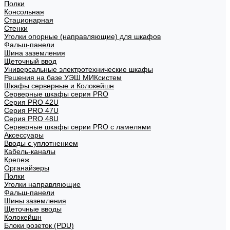
Полки
Консольная
Стационарная
Стенки
Уголки опорные (направляющие) для шкафов
Фальш-панели
Шина заземления
Щеточный ввод
Универсальные электротехнические шкафы
Решения на базе УЭШ МИКсистем
Шкафы серверные и Колокейшн
Серверные шкафы серия PRO
Серия PRO 42U
Серия PRO 47U
Серия PRO 48U
Серверные шкафы серии PRO с ламелями
Аксессуары
Вводы с уплотнением
Кабель-каналы
Крепеж
Органайзеры
Полки
Уголки направляющие
Фальш-панели
Шины заземления
Щеточные вводы
Колокейшн
Блоки розеток (PDU)