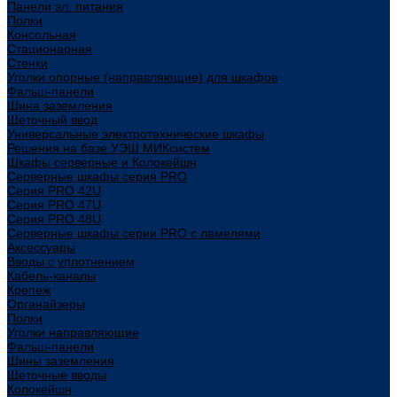
Панели эл. питания
Полки
Консольная
Стационарная
Стенки
Уголки опорные (направляющие) для шкафов
Фальш-панели
Шина заземления
Щеточный ввод
Универсальные электротехнические шкафы
Решения на базе УЭШ МИКсистем
Шкафы серверные и Колокейшн
Серверные шкафы серия PRO
Серия PRO 42U
Серия PRO 47U
Серия PRO 48U
Серверные шкафы серии PRO с ламелями
Аксессуары
Вводы с уплотнением
Кабель-каналы
Крепеж
Органайзеры
Полки
Уголки направляющие
Фальш-панели
Шины заземления
Щеточные вводы
Колокейшн