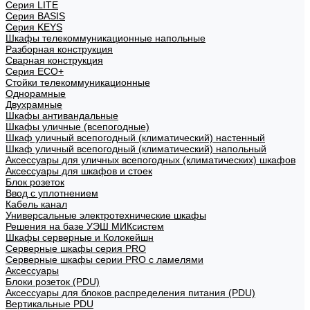
Cерия LITE
Cерия BASIS
Cерия KEYS
Шкафы телекоммуникационные напольные
Разборная конструкция
Сварная конструкция
Серия ECO+
Стойки телекоммуникационные
Однорамные
Двухрамные
Шкафы антивандальные
Шкафы уличные (всепогодные)
Шкаф уличный всепогодный (климатический) настенный
Шкаф уличный всепогодный (климатический) напольный
Аксессуары для уличных всепогодных (климатических) шкафов
Аксессуары для шкафов и стоек
Блок розеток
Ввод с уплотнением
Кабель канал
Универсальные электротехнические шкафы
Решения на базе УЭШ МИКсистем
Шкафы серверные и Колокейшн
Серверные шкафы серия PRO
Серверные шкафы серии PRO с ламелями
Аксессуары
Блоки розеток (PDU)
Аксессуары для блоков распределения питания (PDU)
Вертикальные PDU