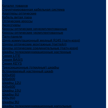
...
Каталог товаров
Структурированная кабельная система
Адаптеры оптические
Кабель витая пара
Оптические кроссы
Аксессуары
Кроссы оптические неукомплектованные
Кроссы оптические укомплектованные
Патч-панели
Шнур коммутационный медный RJ45 (патч-корд)
Шнуры оптические монтажные (пигтейл)
Шнуры оптические соединительные (патч-корд)
Шкафы телекоммуникационные настенные
Cерия LITE
Cерия BASIS
Cерия KEYS
Трехсекционные (откидные) шкафы
Встраиваемый настенный шкаф
600x450
600x600
Шкафы 12U
600x600
Шкафы 15U
Шкафы 6U
600x350
Шкафы 9U
Шкафы телекоммуникационные напольные