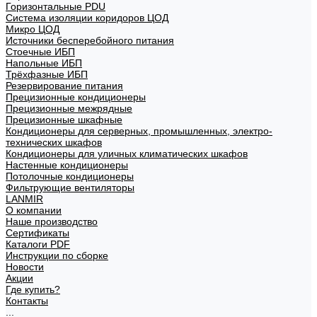
Горизонтальные PDU
Система изоляции коридоров ЦОД
Микро ЦОД
Источники бесперебойного питания
Стоечные ИБП
Напольные ИБП
Трёхфазные ИБП
Резервирование питания
Прецизионные кондиционеры
Прецизионные межрядные
Прецизионные шкафные
Кондиционеры для серверных, промышленных, электро-
технических шкафов
Кондиционеры для уличных климатических шкафов
Настенные кондиционеры
Потолочные кондиционеры
Фильтрующие вентиляторы
LANMIR
О компании
Наше производство
Сертификаты
Каталоги PDF
Инструкции по сборке
Новости
Акции
Где купить?
Контакты
...