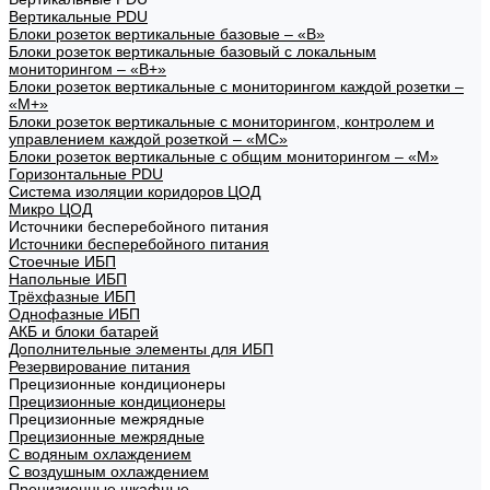
Вертикальные PDU
Блоки розеток вертикальные базовые – «В»
Блоки розеток вертикальные базовый с локальным
мониторингом – «В+»
Блоки розеток вертикальные с мониторингом каждой розетки –
«М+»
Блоки розеток вертикальные с мониторингом, контролем и
управлением каждой розеткой – «МС»
Блоки розеток вертикальные с общим мониторингом – «М»
Горизонтальные PDU
Система изоляции коридоров ЦОД
Микро ЦОД
Источники бесперебойного питания
Источники бесперебойного питания
Стоечные ИБП
Напольные ИБП
Трёхфазные ИБП
Однофазные ИБП
АКБ и блоки батарей
Дополнительные элементы для ИБП
Резервирование питания
Прецизионные кондиционеры
Прецизионные кондиционеры
Прецизионные межрядные
Прецизионные межрядные
С водяным охлаждением
С воздушным охлаждением
Прецизионные шкафные