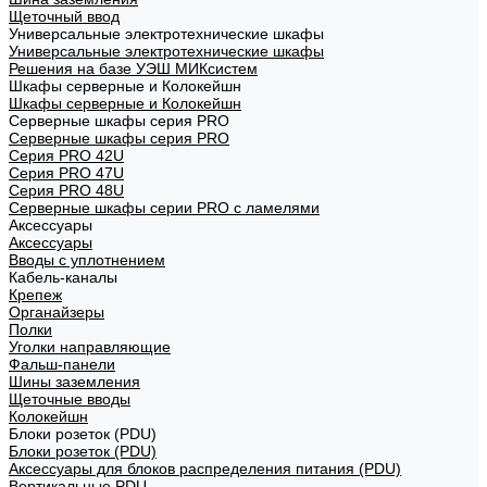
Щеточный ввод
Универсальные электротехнические шкафы
Универсальные электротехнические шкафы
Решения на базе УЭШ МИКсистем
Шкафы серверные и Колокейшн
Шкафы серверные и Колокейшн
Серверные шкафы серия PRO
Серверные шкафы серия PRO
Серия PRO 42U
Серия PRO 47U
Серия PRO 48U
Серверные шкафы серии PRO с ламелями
Аксессуары
Аксессуары
Вводы с уплотнением
Кабель-каналы
Крепеж
Органайзеры
Полки
Уголки направляющие
Фальш-панели
Шины заземления
Щеточные вводы
Колокейшн
Блоки розеток (PDU)
Блоки розеток (PDU)
Аксессуары для блоков распределения питания (PDU)
Вертикальные PDU