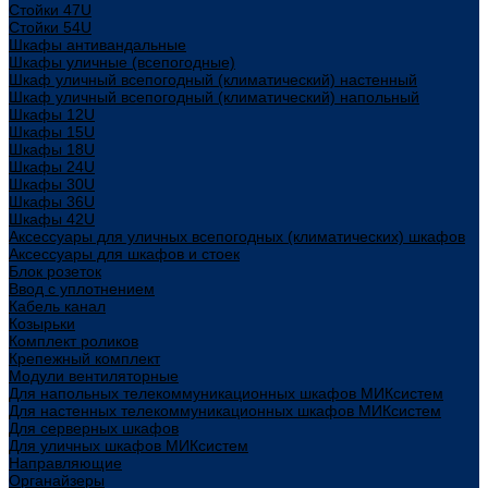
Стойки 47U
Стойки 54U
Шкафы антивандальные
Шкафы уличные (всепогодные)
Шкаф уличный всепогодный (климатический) настенный
Шкаф уличный всепогодный (климатический) напольный
Шкафы 12U
Шкафы 15U
Шкафы 18U
Шкафы 24U
Шкафы 30U
Шкафы 36U
Шкафы 42U
Аксессуары для уличных всепогодных (климатических) шкафов
Аксессуары для шкафов и стоек
Блок розеток
Ввод с уплотнением
Кабель канал
Козырьки
Комплект роликов
Крепежный комплект
Модули вентиляторные
Для напольных телекоммуникационных шкафов МИКсистем
Для настенных телекоммуникационных шкафов МИКсистем
Для серверных шкафов
Для уличных шкафов МИКсистем
Направляющие
Органайзеры