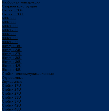
Разборная конструкция
Сварная конструкция
Серия ECO+
Серия ECO L
600x600
600x800
600х1000
600х1200
800x800
800х1000
800х1200
Шкафы 18U
Шкафы 24U
Шкафы 27U
Шкафы 30U
Шкафы 36U
Шкафы 42U
Шкафы 48U
Стойки телекоммуникационные
Однорамные
Двухрамные
Стойки 17U
Стойки 24U
Стойки 27U
Стойки 33U
Стойки 37U
Стойки 42U
Стойки 45U