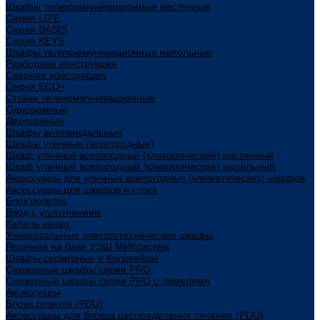
Шкафы телекоммуникационные настенные
Cерия LITE
Cерия BASIS
Cерия KEYS
Шкафы телекоммуникационные напольные
Разборная конструкция
Сварная конструкция
Серия ECO+
Стойки телекоммуникационные
Однорамные
Двухрамные
Шкафы антивандальные
Шкафы уличные (всепогодные)
Шкаф уличный всепогодный (климатический) настенный
Шкаф уличный всепогодный (климатический) напольный
Аксессуары для уличных всепогодных (климатических) шкафов
Аксессуары для шкафов и стоек
Блок розеток
Ввод с уплотнением
Кабель канал
Универсальные электротехнические шкафы
Решения на базе УЭШ МИКсистем
Шкафы серверные и Колокейшн
Серверные шкафы серия PRO
Серверные шкафы серии PRO с ламелями
Аксессуары
Блоки розеток (PDU)
Аксессуары для блоков распределения питания (PDU)