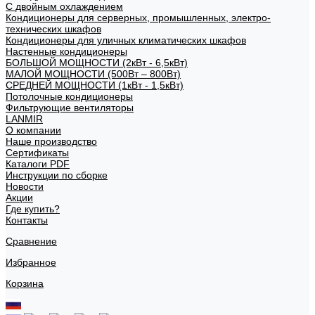
С двойным охлаждением
Кондиционеры для серверных, промышленных, электро-
технических шкафов
Кондиционеры для уличных климатических шкафов
Настенные кондиционеры
БОЛЬШОЙ МОЩНОСТИ (2кВт - 6,5кВт)
МАЛОЙ МОЩНОСТИ (500Вт – 800Вт)
СРЕДНЕЙ МОЩНОСТИ (1кВт - 1,5кВт)
Потолочные кондиционеры
Фильтрующие вентиляторы
LANMIR
О компании
Наше производство
Сертификаты
Каталоги PDF
Инструкции по сборке
Новости
Акции
Где купить?
Контакты
Сравнение
Избранное
Корзина