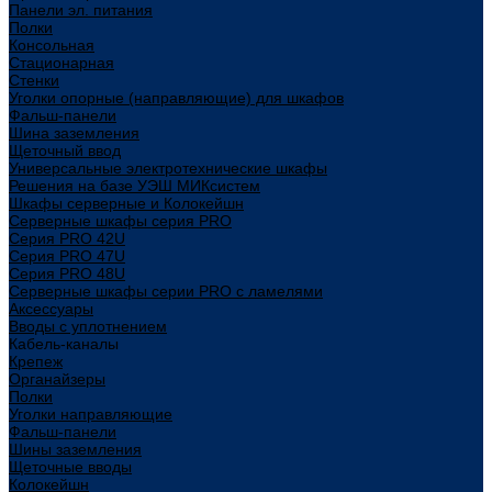
Панели эл. питания
Полки
Консольная
Стационарная
Стенки
Уголки опорные (направляющие) для шкафов
Фальш-панели
Шина заземления
Щеточный ввод
Универсальные электротехнические шкафы
Решения на базе УЭШ МИКсистем
Шкафы серверные и Колокейшн
Серверные шкафы серия PRO
Серия PRO 42U
Серия PRO 47U
Серия PRO 48U
Серверные шкафы серии PRO с ламелями
Аксессуары
Вводы с уплотнением
Кабель-каналы
Крепеж
Органайзеры
Полки
Уголки направляющие
Фальш-панели
Шины заземления
Щеточные вводы
Колокейшн