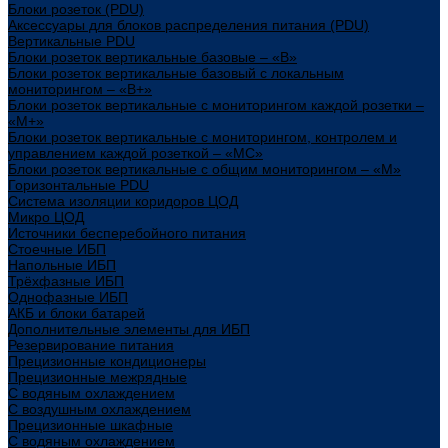
Блоки розеток (PDU)
Аксессуары для блоков распределения питания (PDU)
Вертикальные PDU
Блоки розеток вертикальные базовые – «В»
Блоки розеток вертикальные базовый с локальным
мониторингом – «В+»
Блоки розеток вертикальные с мониторингом каждой розетки –
«М+»
Блоки розеток вертикальные с мониторингом, контролем и
управлением каждой розеткой – «МС»
Блоки розеток вертикальные с общим мониторингом – «М»
Горизонтальные PDU
Система изоляции коридоров ЦОД
Микро ЦОД
Источники бесперебойного питания
Стоечные ИБП
Напольные ИБП
Трёхфазные ИБП
Однофазные ИБП
АКБ и блоки батарей
Дополнительные элементы для ИБП
Резервирование питания
Прецизионные кондиционеры
Прецизионные межрядные
С водяным охлаждением
С воздушным охлаждением
Прецизионные шкафные
С водяным охлаждением