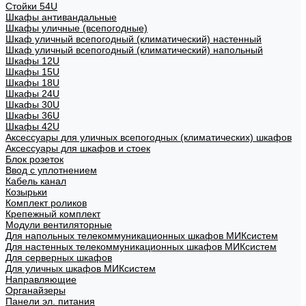
Стойки 54U
Шкафы антивандальные
Шкафы уличные (всепогодные)
Шкаф уличный всепогодный (климатический) настенный
Шкаф уличный всепогодный (климатический) напольный
Шкафы 12U
Шкафы 15U
Шкафы 18U
Шкафы 24U
Шкафы 30U
Шкафы 36U
Шкафы 42U
Аксессуары для уличных всепогодных (климатических) шкафов
Аксессуары для шкафов и стоек
Блок розеток
Ввод с уплотнением
Кабель канал
Козырьки
Комплект роликов
Крепежный комплект
Модули вентиляторные
Для напольных телекоммуникационных шкафов МИКсистем
Для настенных телекоммуникационных шкафов МИКсистем
Для серверных шкафов
Для уличных шкафов МИКсистем
Направляющие
Органайзеры
Панели эл. питания