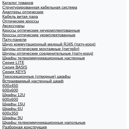
Каталог товаров
Структурированная кабельная система
Адаптеры оптические
Кабель витая пара
Оптические кроссы
Аксессуары
Кроссы оптические неукомплектованные
Кроссы оптические укомплектованные
Патч-панели
Шнур коммутационный медный RJ45 (патч-корд)
Шнуры оптические монтажные (пигтейл)
Шнуры оптические соединительные (патч-корд)
Шкафы телекоммуникационные настенные
Cерия LITE
Cерия BASIS
Cерия KEYS
Трехсекционные (откидные) шкафы
Встраиваемый настенный шкаф
600x450
600x600
Шкафы 12U
600x600
Шкафы 15U
Шкафы 6U
600x350
Шкафы 9U
Шкафы телекоммуникационные напольные
Разборная конструкция