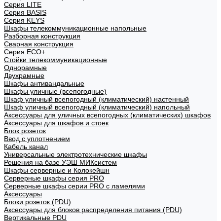
Cерия LITE
Cерия BASIS
Cерия KEYS
Шкафы телекоммуникационные напольные
Разборная конструкция
Сварная конструкция
Серия ECO+
Стойки телекоммуникационные
Однорамные
Двухрамные
Шкафы антивандальные
Шкафы уличные (всепогодные)
Шкаф уличный всепогодный (климатический) настенный
Шкаф уличный всепогодный (климатический) напольный
Аксессуары для уличных всепогодных (климатических) шкафов
Аксессуары для шкафов и стоек
Блок розеток
Ввод с уплотнением
Кабель канал
Универсальные электротехнические шкафы
Решения на базе УЭШ МИКсистем
Шкафы серверные и Колокейшн
Серверные шкафы серия PRO
Серверные шкафы серии PRO с ламелями
Аксессуары
Блоки розеток (PDU)
Аксессуары для блоков распределения питания (PDU)
Вертикальные PDU