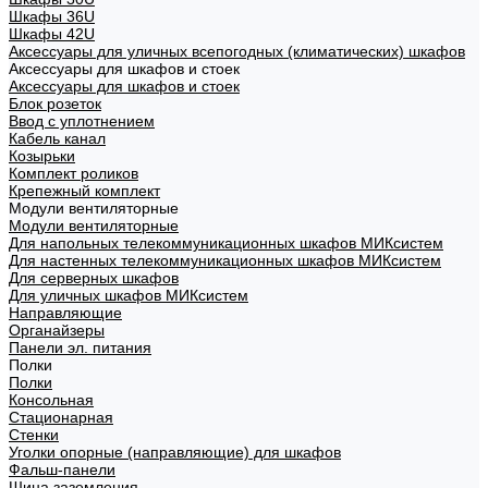
Шкафы 36U
Шкафы 42U
Аксессуары для уличных всепогодных (климатических) шкафов
Аксессуары для шкафов и стоек
Аксессуары для шкафов и стоек
Блок розеток
Ввод с уплотнением
Кабель канал
Козырьки
Комплект роликов
Крепежный комплект
Модули вентиляторные
Модули вентиляторные
Для напольных телекоммуникационных шкафов МИКсистем
Для настенных телекоммуникационных шкафов МИКсистем
Для серверных шкафов
Для уличных шкафов МИКсистем
Направляющие
Органайзеры
Панели эл. питания
Полки
Полки
Консольная
Стационарная
Стенки
Уголки опорные (направляющие) для шкафов
Фальш-панели
Шина заземления