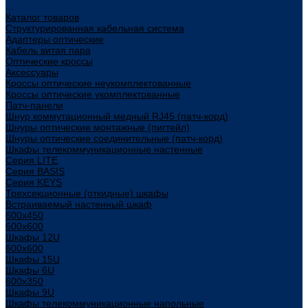
...
Каталог товаров
Структурированная кабельная система
Адаптеры оптические
Кабель витая пара
Оптические кроссы
Аксессуары
Кроссы оптические неукомплектованные
Кроссы оптические укомплектованные
Патч-панели
Шнур коммутационный медный RJ45 (патч-корд)
Шнуры оптические монтажные (пигтейл)
Шнуры оптические соединительные (патч-корд)
Шкафы телекоммуникационные настенные
Cерия LITE
Cерия BASIS
Cерия KEYS
Трехсекционные (откидные) шкафы
Встраиваемый настенный шкаф
600x450
600x600
Шкафы 12U
600x600
Шкафы 15U
Шкафы 6U
600x350
Шкафы 9U
Шкафы телекоммуникационные напольные