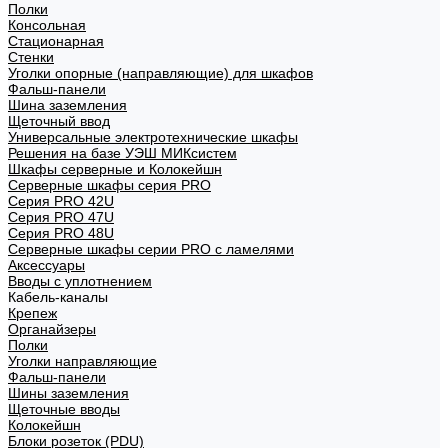
Полки
Консольная
Стационарная
Стенки
Уголки опорные (направляющие) для шкафов
Фальш-панели
Шина заземления
Щеточный ввод
Универсальные электротехнические шкафы
Решения на базе УЭШ МИКсистем
Шкафы серверные и Колокейшн
Серверные шкафы серия PRO
Серия PRO 42U
Серия PRO 47U
Серия PRO 48U
Серверные шкафы серии PRO с ламелями
Аксессуары
Вводы с уплотнением
Кабель-каналы
Крепеж
Органайзеры
Полки
Уголки направляющие
Фальш-панели
Шины заземления
Щеточные вводы
Колокейшн
Блоки розеток (PDU)