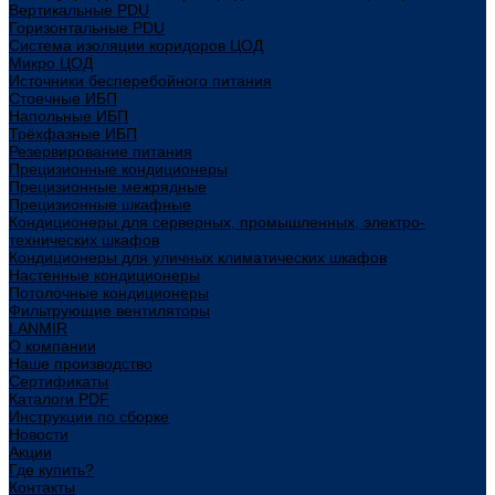
Вертикальные PDU
Горизонтальные PDU
Система изоляции коридоров ЦОД
Микро ЦОД
Источники бесперебойного питания
Стоечные ИБП
Напольные ИБП
Трёхфазные ИБП
Резервирование питания
Прецизионные кондиционеры
Прецизионные межрядные
Прецизионные шкафные
Кондиционеры для серверных, промышленных, электро-
технических шкафов
Кондиционеры для уличных климатических шкафов
Настенные кондиционеры
Потолочные кондиционеры
Фильтрующие вентиляторы
LANMIR
О компании
Наше производство
Сертификаты
Каталоги PDF
Инструкции по сборке
Новости
Акции
Где купить?
Контакты