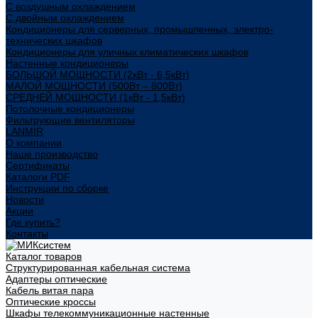
С воздушным охлаждением
С двойным охлаждением
Кондиционеры для серверных, промышленных, электро-
технических шкафов
Кондиционеры для уличных климатических шкафов
Настенные кондиционеры
БОЛЬШОЙ МОЩНОСТИ (2кВт - 6,5кВт)
МАЛОЙ МОЩНОСТИ (500Вт – 800Вт)
СРЕДНЕЙ МОЩНОСТИ (1кВт - 1,5кВт)
Потолочные кондиционеры
Фильтрующие вентиляторы
LANMIR
О компании
Наше производство
Сертификаты
Каталоги PDF
Инструкции по сборке
Новости
Акции
Где купить?
Контакты
Каталог товаров
Структурированная кабельная система
Адаптеры оптические
Кабель витая пара
Оптические кроссы
Шкафы телекоммуникационные настенные