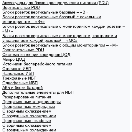
Аксессуары для блоков распределения питания (PDU)
Вертикальные PDU
Блоки розеток вертикальные базовые – «В»
Блоки розеток вертикальные базовый с локальным
мониторингом – «В+»
Блоки розеток вертикальные с мониторингом каждой розетки –
«М+»
Блоки розеток вертикальные с мониторингом, контролем и
управлением каждой розеткой – «МС»
Блоки розеток вертикальные с общим мониторингом – «М»
Горизонтальные PDU
Система изоляции коридоров ЦОД
Микро ЦОД
Источники бесперебойного питания
Стоечные ИБП
Напольные ИБП
Трёхфазные ИБП
Однофазные ИБП
АКБ и блоки батарей
Дополнительные элементы для ИБП
Резервирование питания
Прецизионные кондиционеры
Прецизионные межрядные
С водяным охлаждением
С воздушным охлаждением
Прецизионные шкафные
С водяным охлаждением
С воздушным охлаждением