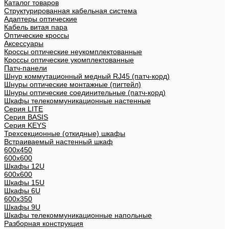
Каталог товаров
Структурированная кабельная система
Адаптеры оптические
Кабель витая пара
Оптические кроссы
Аксессуары
Кроссы оптические неукомплектованные
Кроссы оптические укомплектованные
Патч-панели
Шнур коммутационный медный RJ45 (патч-корд)
Шнуры оптические монтажные (пигтейл)
Шнуры оптические соединительные (патч-корд)
Шкафы телекоммуникационные настенные
Cерия LITE
Cерия BASIS
Cерия KEYS
Трехсекционные (откидные) шкафы
Встраиваемый настенный шкаф
600x450
600x600
Шкафы 12U
600x600
Шкафы 15U
Шкафы 6U
600x350
Шкафы 9U
Шкафы телекоммуникационные напольные
Разборная конструкция