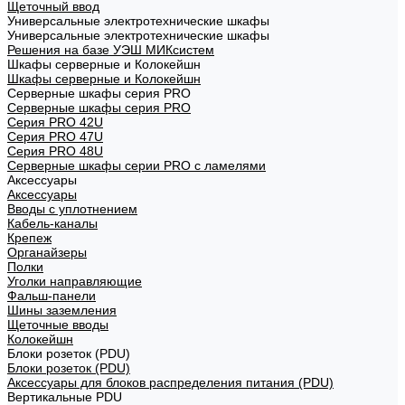
Щеточный ввод
Универсальные электротехнические шкафы
Универсальные электротехнические шкафы
Решения на базе УЭШ МИКсистем
Шкафы серверные и Колокейшн
Шкафы серверные и Колокейшн
Серверные шкафы серия PRO
Серверные шкафы серия PRO
Серия PRO 42U
Серия PRO 47U
Серия PRO 48U
Серверные шкафы серии PRO с ламелями
Аксессуары
Аксессуары
Вводы с уплотнением
Кабель-каналы
Крепеж
Органайзеры
Полки
Уголки направляющие
Фальш-панели
Шины заземления
Щеточные вводы
Колокейшн
Блоки розеток (PDU)
Блоки розеток (PDU)
Аксессуары для блоков распределения питания (PDU)
Вертикальные PDU