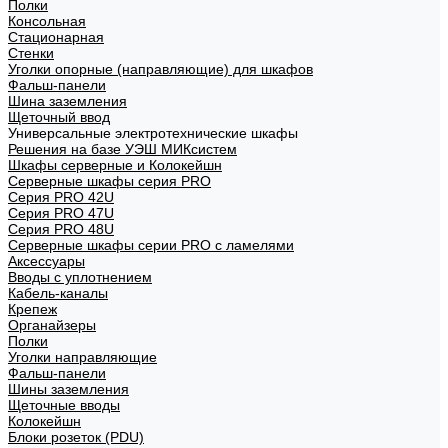
Полки
Консольная
Стационарная
Стенки
Уголки опорные (направляющие) для шкафов
Фальш-панели
Шина заземления
Щеточный ввод
Универсальные электротехнические шкафы
Решения на базе УЭШ МИКсистем
Шкафы серверные и Колокейшн
Серверные шкафы серия PRO
Серия PRO 42U
Серия PRO 47U
Серия PRO 48U
Серверные шкафы серии PRO с ламелями
Аксессуары
Вводы с уплотнением
Кабель-каналы
Крепеж
Органайзеры
Полки
Уголки направляющие
Фальш-панели
Шины заземления
Щеточные вводы
Колокейшн
Блоки розеток (PDU)