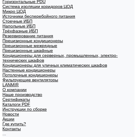
Горизонтальные PDU
Система изоляции коридоров ЦОД
Микро ЦОД
Источники бесперебойного питания
Стоечные ИБП
Напольные ИБП
Трёхфазные ИБП
Резервирование питания
Прецизионные кондиционеры
Прецизионные межрядные
Прецизионные шкафные
Кондиционеры для серверных, промышленных, электро-
технических шкафов
Кондиционеры для уличных климатических шкафов
Настенные кондиционеры
Потолочные кондиционеры
Фильтрующие вентиляторы
LANMIR
О компании
Наше производство
Сертификаты
Каталоги PDF
Инструкции по сборке
Новости
Акции
Где купить?
Контакты
...