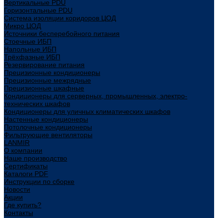
Вертикальные PDU
Горизонтальные PDU
Система изоляции коридоров ЦОД
Микро ЦОД
Источники бесперебойного питания
Стоечные ИБП
Напольные ИБП
Трёхфазные ИБП
Резервирование питания
Прецизионные кондиционеры
Прецизионные межрядные
Прецизионные шкафные
Кондиционеры для серверных, промышленных, электро-
технических шкафов
Кондиционеры для уличных климатических шкафов
Настенные кондиционеры
Потолочные кондиционеры
Фильтрующие вентиляторы
LANMIR
О компании
Наше производство
Сертификаты
Каталоги PDF
Инструкции по сборке
Новости
Акции
Где купить?
Контакты