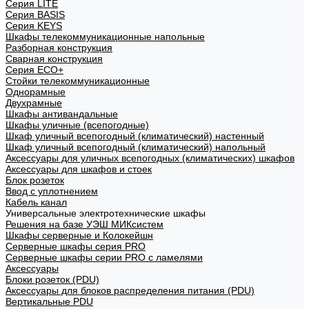
Cерия LITE
Cерия BASIS
Cерия KEYS
Шкафы телекоммуникационные напольные
Разборная конструкция
Сварная конструкция
Серия ECO+
Стойки телекоммуникационные
Однорамные
Двухрамные
Шкафы антивандальные
Шкафы уличные (всепогодные)
Шкаф уличный всепогодный (климатический) настенный
Шкаф уличный всепогодный (климатический) напольный
Аксессуары для уличных всепогодных (климатических) шкафов
Аксессуары для шкафов и стоек
Блок розеток
Ввод с уплотнением
Кабель канал
Универсальные электротехнические шкафы
Решения на базе УЭШ МИКсистем
Шкафы серверные и Колокейшн
Серверные шкафы серия PRO
Серверные шкафы серии PRO с ламелями
Аксессуары
Блоки розеток (PDU)
Аксессуары для блоков распределения питания (PDU)
Вертикальные PDU