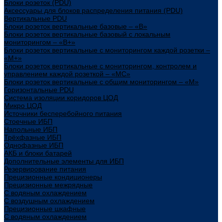
Блоки розеток (PDU)
Аксессуары для блоков распределения питания (PDU)
Вертикальные PDU
Блоки розеток вертикальные базовые – «В»
Блоки розеток вертикальные базовый с локальным
мониторингом – «В+»
Блоки розеток вертикальные с мониторингом каждой розетки –
«М+»
Блоки розеток вертикальные с мониторингом, контролем и
управлением каждой розеткой – «МС»
Блоки розеток вертикальные с общим мониторингом – «М»
Горизонтальные PDU
Система изоляции коридоров ЦОД
Микро ЦОД
Источники бесперебойного питания
Стоечные ИБП
Напольные ИБП
Трёхфазные ИБП
Однофазные ИБП
АКБ и блоки батарей
Дополнительные элементы для ИБП
Резервирование питания
Прецизионные кондиционеры
Прецизионные межрядные
С водяным охлаждением
С воздушным охлаждением
Прецизионные шкафные
С водяным охлаждением