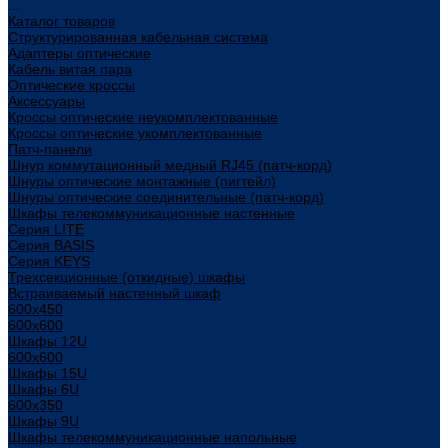
...
Каталог товаров
Структурированная кабельная система
Адаптеры оптические
Кабель витая пара
Оптические кроссы
Аксессуары
Кроссы оптические неукомплектованные
Кроссы оптические укомплектованные
Патч-панели
Шнур коммутационный медный RJ45 (патч-корд)
Шнуры оптические монтажные (пигтейл)
Шнуры оптические соединительные (патч-корд)
Шкафы телекоммуникационные настенные
Cерия LITE
Cерия BASIS
Cерия KEYS
Трехсекционные (откидные) шкафы
Встраиваемый настенный шкаф
600x450
600x600
Шкафы 12U
600x600
Шкафы 15U
Шкафы 6U
600x350
Шкафы 9U
Шкафы телекоммуникационные напольные