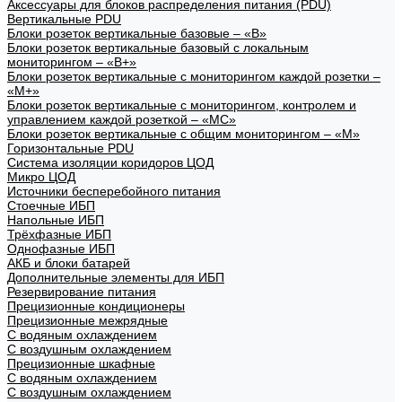
Аксессуары для блоков распределения питания (PDU)
Вертикальные PDU
Блоки розеток вертикальные базовые – «В»
Блоки розеток вертикальные базовый с локальным
мониторингом – «В+»
Блоки розеток вертикальные с мониторингом каждой розетки –
«М+»
Блоки розеток вертикальные с мониторингом, контролем и
управлением каждой розеткой – «МС»
Блоки розеток вертикальные с общим мониторингом – «М»
Горизонтальные PDU
Система изоляции коридоров ЦОД
Микро ЦОД
Источники бесперебойного питания
Стоечные ИБП
Напольные ИБП
Трёхфазные ИБП
Однофазные ИБП
АКБ и блоки батарей
Дополнительные элементы для ИБП
Резервирование питания
Прецизионные кондиционеры
Прецизионные межрядные
С водяным охлаждением
С воздушным охлаждением
Прецизионные шкафные
С водяным охлаждением
С воздушным охлаждением