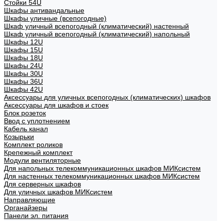
Стойки 54U
Шкафы антивандальные
Шкафы уличные (всепогодные)
Шкаф уличный всепогодный (климатический) настенный
Шкаф уличный всепогодный (климатический) напольный
Шкафы 12U
Шкафы 15U
Шкафы 18U
Шкафы 24U
Шкафы 30U
Шкафы 36U
Шкафы 42U
Аксессуары для уличных всепогодных (климатических) шкафов
Аксессуары для шкафов и стоек
Блок розеток
Ввод с уплотнением
Кабель канал
Козырьки
Комплект роликов
Крепежный комплект
Модули вентиляторные
Для напольных телекоммуникационных шкафов МИКсистем
Для настенных телекоммуникационных шкафов МИКсистем
Для серверных шкафов
Для уличных шкафов МИКсистем
Направляющие
Органайзеры
Панели эл. питания