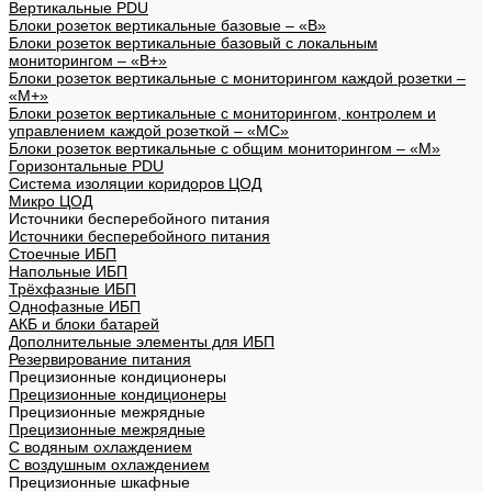
Вертикальные PDU
Блоки розеток вертикальные базовые – «В»
Блоки розеток вертикальные базовый с локальным
мониторингом – «В+»
Блоки розеток вертикальные с мониторингом каждой розетки –
«М+»
Блоки розеток вертикальные с мониторингом, контролем и
управлением каждой розеткой – «МС»
Блоки розеток вертикальные с общим мониторингом – «М»
Горизонтальные PDU
Система изоляции коридоров ЦОД
Микро ЦОД
Источники бесперебойного питания
Источники бесперебойного питания
Стоечные ИБП
Напольные ИБП
Трёхфазные ИБП
Однофазные ИБП
АКБ и блоки батарей
Дополнительные элементы для ИБП
Резервирование питания
Прецизионные кондиционеры
Прецизионные кондиционеры
Прецизионные межрядные
Прецизионные межрядные
С водяным охлаждением
С воздушным охлаждением
Прецизионные шкафные