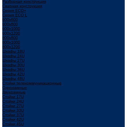
Разборная конструкция
Сварная конструкция
Серия ECO+
Серия ECO L
600x600
600x800
600х1000
600х1200
800x800
800х1000
800х1200
Шкафы 18U
Шкафы 24U
Шкафы 27U
Шкафы 30U
Шкафы 36U
Шкафы 42U
Шкафы 48U
Стойки телекоммуникационные
Однорамные
Двухрамные
Стойки 17U
Стойки 24U
Стойки 27U
Стойки 33U
Стойки 37U
Стойки 42U
Стойки 45U