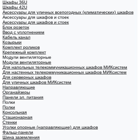
Шкафы 36U
Шкафы 42U
Аксессуары для уличных всепогодных (климатических) шкафов
Аксессуары для шкафов и стоек
Аксессуары для шкафов и стоек
Блок розеток
Ввод с уплотнением
Кабель канал
Козырьки
Комплект роликов
Крепежный комплект
Модули вентиляторные
Модули вентиляторные
Для напольных телекоммуникационных шкафов МИКсистем
Для настенных телекоммуникационных шкафов МИКсистем
Для серверных шкафов
Для уличных шкафов МИКсистем
Направляющие
Органайзеры
Панели эл. питания
Полки
Полки
Консольная
Стационарная
Стенки
Уголки опорные (направляющие) для шкафов
Фальш-панели
Шина заземления