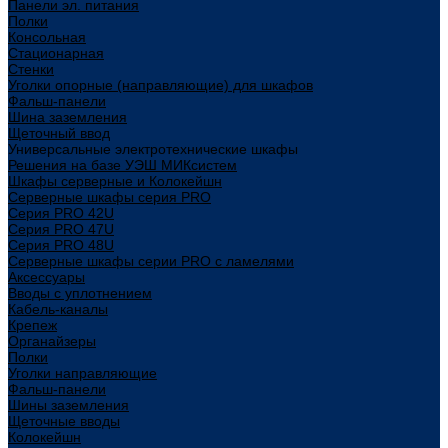
Панели эл. питания
Полки
Консольная
Стационарная
Стенки
Уголки опорные (направляющие) для шкафов
Фальш-панели
Шина заземления
Щеточный ввод
Универсальные электротехнические шкафы
Решения на базе УЭШ МИКсистем
Шкафы серверные и Колокейшн
Серверные шкафы серия PRO
Серия PRO 42U
Серия PRO 47U
Серия PRO 48U
Серверные шкафы серии PRO с ламелями
Аксессуары
Вводы с уплотнением
Кабель-каналы
Крепеж
Органайзеры
Полки
Уголки направляющие
Фальш-панели
Шины заземления
Щеточные вводы
Колокейшн