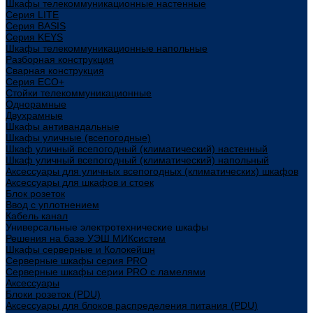
Шкафы телекоммуникационные настенные
Cерия LITE
Cерия BASIS
Cерия KEYS
Шкафы телекоммуникационные напольные
Разборная конструкция
Сварная конструкция
Серия ECO+
Стойки телекоммуникационные
Однорамные
Двухрамные
Шкафы антивандальные
Шкафы уличные (всепогодные)
Шкаф уличный всепогодный (климатический) настенный
Шкаф уличный всепогодный (климатический) напольный
Аксессуары для уличных всепогодных (климатических) шкафов
Аксессуары для шкафов и стоек
Блок розеток
Ввод с уплотнением
Кабель канал
Универсальные электротехнические шкафы
Решения на базе УЭШ МИКсистем
Шкафы серверные и Колокейшн
Серверные шкафы серия PRO
Серверные шкафы серии PRO с ламелями
Аксессуары
Блоки розеток (PDU)
Аксессуары для блоков распределения питания (PDU)