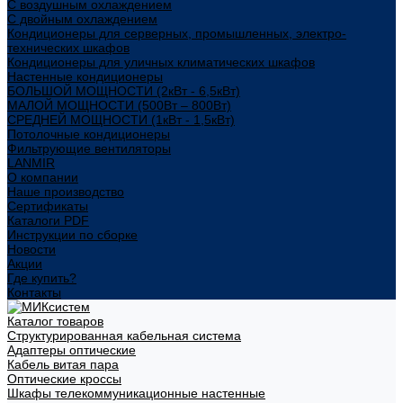
С воздушным охлаждением
С двойным охлаждением
Кондиционеры для серверных, промышленных, электро-
технических шкафов
Кондиционеры для уличных климатических шкафов
Настенные кондиционеры
БОЛЬШОЙ МОЩНОСТИ (2кВт - 6,5кВт)
МАЛОЙ МОЩНОСТИ (500Вт – 800Вт)
СРЕДНЕЙ МОЩНОСТИ (1кВт - 1,5кВт)
Потолочные кондиционеры
Фильтрующие вентиляторы
LANMIR
О компании
Наше производство
Сертификаты
Каталоги PDF
Инструкции по сборке
Новости
Акции
Где купить?
Контакты
Каталог товаров
Структурированная кабельная система
Адаптеры оптические
Кабель витая пара
Оптические кроссы
Шкафы телекоммуникационные настенные