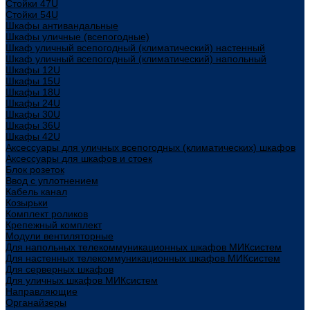
Стойки 47U
Стойки 54U
Шкафы антивандальные
Шкафы уличные (всепогодные)
Шкаф уличный всепогодный (климатический) настенный
Шкаф уличный всепогодный (климатический) напольный
Шкафы 12U
Шкафы 15U
Шкафы 18U
Шкафы 24U
Шкафы 30U
Шкафы 36U
Шкафы 42U
Аксессуары для уличных всепогодных (климатических) шкафов
Аксессуары для шкафов и стоек
Блок розеток
Ввод с уплотнением
Кабель канал
Козырьки
Комплект роликов
Крепежный комплект
Модули вентиляторные
Для напольных телекоммуникационных шкафов МИКсистем
Для настенных телекоммуникационных шкафов МИКсистем
Для серверных шкафов
Для уличных шкафов МИКсистем
Направляющие
Органайзеры