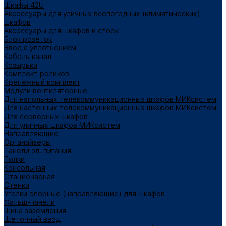
Шкафы 42U
Аксессуары для уличных всепогодных (климатических)
шкафов
Аксессуары для шкафов и стоек
Блок розеток
Ввод с уплотнением
Кабель канал
Козырьки
Комплект роликов
Крепежный комплект
Модули вентиляторные
Для напольных телекоммуникационных шкафов МИКсистем
Для настенных телекоммуникационных шкафов МИКсистем
Для серверных шкафов
Для уличных шкафов МИКсистем
Направляющие
Органайзеры
Панели эл. питания
Полки
Консольная
Стационарная
Стенки
Уголки опорные (направляющие) для шкафов
Фальш-панели
Шина заземления
Щеточный ввод