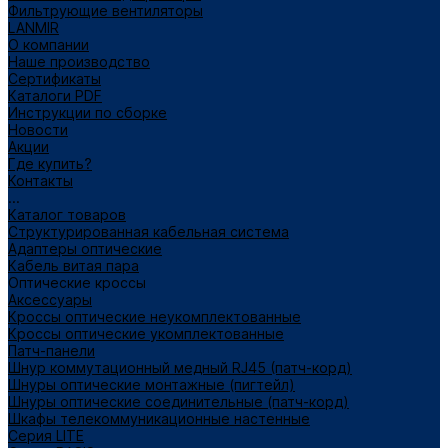
Фильтрующие вентиляторы
LANMIR
О компании
Наше производство
Сертификаты
Каталоги PDF
Инструкции по сборке
Новости
Акции
Где купить?
Контакты
...
Каталог товаров
Структурированная кабельная система
Адаптеры оптические
Кабель витая пара
Оптические кроссы
Аксессуары
Кроссы оптические неукомплектованные
Кроссы оптические укомплектованные
Патч-панели
Шнур коммутационный медный RJ45 (патч-корд)
Шнуры оптические монтажные (пигтейл)
Шнуры оптические соединительные (патч-корд)
Шкафы телекоммуникационные настенные
Cерия LITE