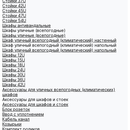
Стойки 37U
Стойки 42U
Стойки 45U
Стойки 47U
Стойки 54U
Шкафы антивандальные
Шкафы уличные (всепогодные)
Шкафы уличные (всепогодные)
Шкаф уличный всепогодный (климатический) настенный
Шкаф уличный всепогодный (климатический) напольный
Шкаф уличный всепогодный (климатический) напольный
Шкафы 12U
Шкафы 15U
Шкафы 18U
Шкафы 24U
Шкафы 30U
Шкафы 36U
Шкафы 42U
Аксессуары для уличных всепогодных (климатических)
шкафов
Аксессуары для шкафов и стоек
Аксессуары для шкафов и стоек
Блок розеток
Ввод с уплотнением
Кабель канал
Козырьки
Комплект роликов