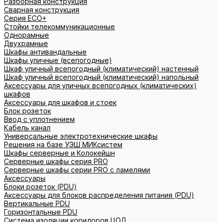
Разборная конструкция
Сварная конструкция
Серия ECO+
Стойки телекоммуникационные
Однорамные
Двухрамные
Шкафы антивандальные
Шкафы уличные (всепогодные)
Шкаф уличный всепогодный (климатический) настенный
Шкаф уличный всепогодный (климатический) напольный
Аксессуары для уличных всепогодных (климатических)
шкафов
Аксессуары для шкафов и стоек
Блок розеток
Ввод с уплотнением
Кабель канал
Универсальные электротехнические шкафы
Решения на базе УЭШ МИКсистем
Шкафы серверные и Колокейшн
Серверные шкафы серия PRO
Серверные шкафы серии PRO с ламелями
Аксессуары
Блоки розеток (PDU)
Аксессуары для блоков распределения питания (PDU)
Вертикальные PDU
Горизонтальные PDU
Система изоляции коридоров ЦОД