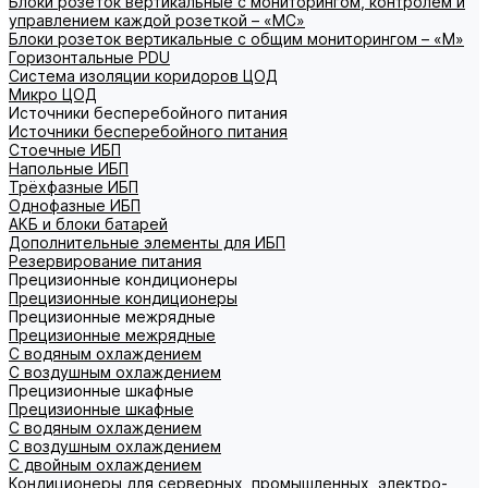
Блоки розеток вертикальные с мониторингом, контролем и
управлением каждой розеткой – «МС»
Блоки розеток вертикальные с общим мониторингом – «М»
Горизонтальные PDU
Система изоляции коридоров ЦОД
Микро ЦОД
Источники бесперебойного питания
Источники бесперебойного питания
Стоечные ИБП
Напольные ИБП
Трёхфазные ИБП
Однофазные ИБП
АКБ и блоки батарей
Дополнительные элементы для ИБП
Резервирование питания
Прецизионные кондиционеры
Прецизионные кондиционеры
Прецизионные межрядные
Прецизионные межрядные
С водяным охлаждением
С воздушным охлаждением
Прецизионные шкафные
Прецизионные шкафные
С водяным охлаждением
С воздушным охлаждением
С двойным охлаждением
Кондиционеры для серверных, промышленных, электро-