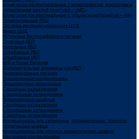
Блоки розеток вертикальные с мониторингом, контролем и
управлением каждой розеткой – «МС»
Блоки розеток вертикальные с общим мониторингом – «М»
Горизонтальные PDU
Система изоляции коридоров ЦОД
Микро ЦОД
Источники бесперебойного питания
Стоечные ИБП
Напольные ИБП
Трёхфазные ИБП
Однофазные ИБП
АКБ и блоки батарей
Дополнительные элементы для ИБП
Резервирование питания
Прецизионные кондиционеры
Прецизионные межрядные
С водяным охлаждением
С воздушным охлаждением
Прецизионные шкафные
С водяным охлаждением
С воздушным охлаждением
С двойным охлаждением
Кондиционеры для серверных, промышленных, электро-
технических шкафов
Кондиционеры для уличных климатических шкафов
Настенные кондиционеры