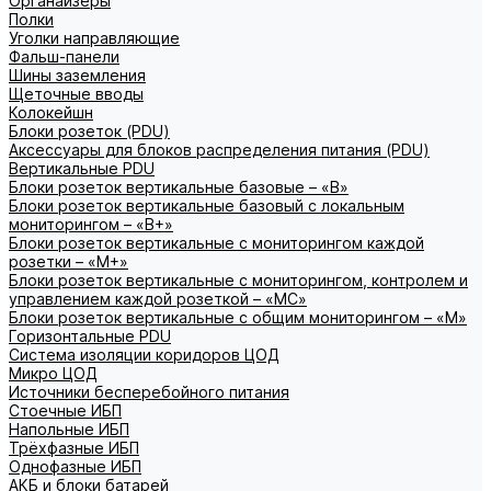
Органайзеры
Полки
Уголки направляющие
Фальш-панели
Шины заземления
Щеточные вводы
Колокейшн
Блоки розеток (PDU)
Аксессуары для блоков распределения питания (PDU)
Вертикальные PDU
Блоки розеток вертикальные базовые – «В»
Блоки розеток вертикальные базовый с локальным
мониторингом – «В+»
Блоки розеток вертикальные с мониторингом каждой
розетки – «М+»
Блоки розеток вертикальные с мониторингом, контролем и
управлением каждой розеткой – «МС»
Блоки розеток вертикальные с общим мониторингом – «М»
Горизонтальные PDU
Система изоляции коридоров ЦОД
Микро ЦОД
Источники бесперебойного питания
Стоечные ИБП
Напольные ИБП
Трёхфазные ИБП
Однофазные ИБП
АКБ и блоки батарей