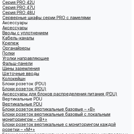
Серия PRO 42U
Серия PRO 47U
Серия PRO 48U
Серверные шкафы серии PRO с ламелями
Аксессуары
Аксессуары
Вводы с уплотнением
Кабель-каналы
Крепеж
Органайзеры
Полки
Уголки направляющие
Фальш-панели
Шины заземления
Щеточные вводы
Колокейшн
Блоки розеток (PDU)
Блоки розеток (PDU)
Аксессуары для блоков распределения питания (PDU)
Вертикальные PDU
Вертикальные PDU
Блоки розеток вертикальные базовые – «В»
Блоки розеток вертикальные базовый с локальным
мониторингом – «В+»
Блоки розеток вертикальные с мониторингом каждой
розетки – «М+»