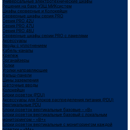
Универсальные электротехнические шкафы
Решения на базе УЭШ МИКсистем
Шкафы серверные и Колокейшн
Серверные шкафы серия PRO
Серия PRO 42U
Серия PRO 47U
Серия PRO 48U
Серверные шкафы серии PRO с ламелями
Аксессуары
Вводы с уплотнением
Кабель-каналы
Крепеж
Органайзеры
Полки
Уголки направляющие
Фальш-панели
Шины заземления
Щеточные вводы
Колокейшн
Блоки розеток (PDU)
Аксессуары для блоков распределения питания (PDU)
Вертикальные PDU
Блоки розеток вертикальные базовые – «В»
Блоки розеток вертикальные базовый с локальным
мониторингом – «В+»
Блоки розеток вертикальные с мониторингом каждой
розетки – «М+»