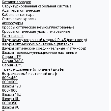
Каталог товаров
Структурированная кабельная система
Адаптеры оптические
Кабель витая пара
Оптические кроссы
Аксессуары
Кроссы оптические неукомплектованные
Кроссы оптические укомплектованные
Патч-панели
Шнур коммутационный медный RJ45 (патч-корд)
Шнуры оптические монтажные (пигтейл)
Шнуры оптические соединительные (патч-корд)
Шкафы телекоммуникационные настенные
Cерия LITE
Cерия BASIS
Cерия KEYS
Трехсекционные (откидные) шкафы
Встраиваемый настенный шкаф
600x450
600x600
Шкафы 12U
600x600
Шкафы 15U
Шкафы 6U
600x350
Шкафы 9U