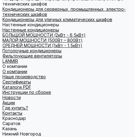
технических шкафов
Кондиционеры для серверных, промышленных, электро-
технических шкафов
Кондиционеры для уличных климатических шкафов
Настенные кондиционеры
Настенные кондиционеры
БОЛЬШОЙ МОЩНОСТИ (2кВт - 6,5кВт)
МАЛОЙ МОЩНОСТИ (500Вт – 800Вт)
СРЕДНЕЙ МОЩНОСТИ (1кВт - 1,5кВт)
Потолочные кондиционеры
Фильтрующие вентиляторы
LANMIR
О компании
О компании
Наше производство
Сертификаты
Каталоги PDF
Инструкции по сборке
Новости
Акции
Где купить?
Контакты
Краснодар
Саратов
Казань
Нижний Новгород