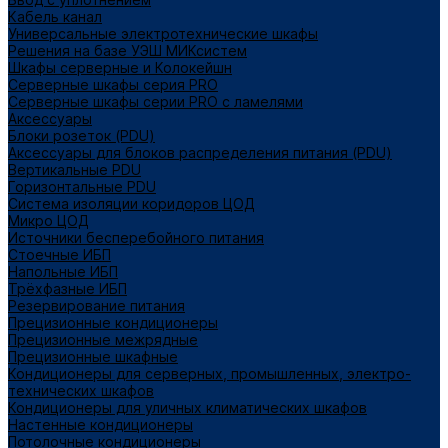
Кабель канал
Универсальные электротехнические шкафы
Решения на базе УЭШ МИКсистем
Шкафы серверные и Колокейшн
Серверные шкафы серия PRO
Серверные шкафы серии PRO с ламелями
Аксессуары
Блоки розеток (PDU)
Аксессуары для блоков распределения питания (PDU)
Вертикальные PDU
Горизонтальные PDU
Система изоляции коридоров ЦОД
Микро ЦОД
Источники бесперебойного питания
Стоечные ИБП
Напольные ИБП
Трёхфазные ИБП
Резервирование питания
Прецизионные кондиционеры
Прецизионные межрядные
Прецизионные шкафные
Кондиционеры для серверных, промышленных, электро-
технических шкафов
Кондиционеры для уличных климатических шкафов
Настенные кондиционеры
Потолочные кондиционеры