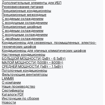
Дополнительные элементы для ИБП
Резервирование питания
Прецизионные кондиционеры
Прецизионные межрядные
С водяным охлаждением
С воздушным охлаждением
Прецизионные шкафные
С водяным охлаждением
С воздушным охлаждением
С двойным охлаждением
Кондиционеры для серверных, промышленных, электро-
технических шкафов
Кондиционеры для уличных климатических шкафов
Настенные кондиционеры
БОЛЬШОЙ МОЩНОСТИ (2кВт - 6,5кВт)
МАЛОЙ МОЩНОСТИ (500Вт – 800Вт)
СРЕДНЕЙ МОЩНОСТИ (1кВт - 1,5кВт)
Потолочные кондиционеры
Фильтрующие вентиляторы
LANMIR
О компании
Наше производство
Сертификаты
Каталоги PDF
Инструкции по сборке
Новости