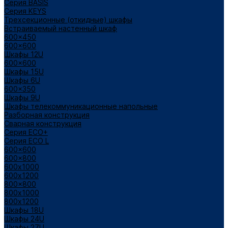
Cерия BASIS
Cерия KEYS
Трехсекционные (откидные) шкафы
Встраиваемый настенный шкаф
600x450
600x600
Шкафы 12U
600x600
Шкафы 15U
Шкафы 6U
600x350
Шкафы 9U
Шкафы телекоммуникационные напольные
Разборная конструкция
Сварная конструкция
Серия ECO+
Серия ECO L
600x600
600x800
600х1000
600х1200
800x800
800х1000
800х1200
Шкафы 18U
Шкафы 24U
Шкафы 27U