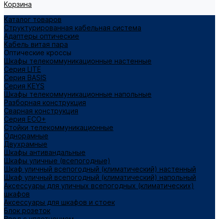
Корзина
Каталог товаров
Структурированная кабельная система
Адаптеры оптические
Кабель витая пара
Оптические кроссы
Шкафы телекоммуникационные настенные
Cерия LITE
Cерия BASIS
Cерия KEYS
Шкафы телекоммуникационные напольные
Разборная конструкция
Сварная конструкция
Серия ECO+
Стойки телекоммуникационные
Однорамные
Двухрамные
Шкафы антивандальные
Шкафы уличные (всепогодные)
Шкаф уличный всепогодный (климатический) настенный
Шкаф уличный всепогодный (климатический) напольный
Аксессуары для уличных всепогодных (климатических)
шкафов
Аксессуары для шкафов и стоек
Блок розеток
Ввод с уплотнением