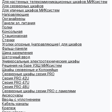
Для настенных телекоммуникационных шкафов МИКсистем
Для серверных шкафов
Для уличных шкафов МИКсистем
Направляющие
Органайзеры
Панели эл. питания
Полки
Консольная
Стационарная
Стенки
Уголки опорные (направляющие) для шкафов
Фальш-панели
Шина заземления
Щеточный ввод
Универсальные электротехнические шкафы
Решения на базе УЭШ МИКсистем
Шкафы серверные и Колокейшн
Серверные шкафы серия PRO
Серия PRO 42U
Серия PRO 47U
Серия PRO 48U
Серверные шкафы серии PRO с ламелями
Аксессуары
Вводы с уплотнением
Кабель-каналы
Крепеж