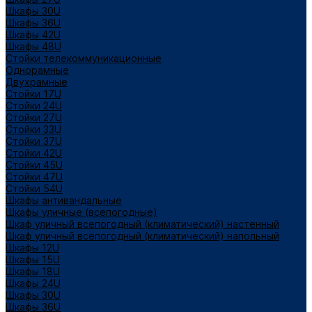
Шкафы 30U
Шкафы 36U
Шкафы 42U
Шкафы 48U
Стойки телекоммуникационные
Однорамные
Двухрамные
Стойки 17U
Стойки 24U
Стойки 27U
Стойки 33U
Стойки 37U
Стойки 42U
Стойки 45U
Стойки 47U
Стойки 54U
Шкафы антивандальные
Шкафы уличные (всепогодные)
Шкаф уличный всепогодный (климатический) настенный
Шкаф уличный всепогодный (климатический) напольный
Шкафы 12U
Шкафы 15U
Шкафы 18U
Шкафы 24U
Шкафы 30U
Шкафы 36U