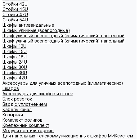
Стойки 42U
Стойки 45U
Стойки 47U
Стойки 54U
Шкафы антивандальные
Шкафы уличные (всепогодные)
Шкаф уличный всепогодный (климатический) настенный
Шкаф уличный всепогодный (климатический) напольный
Шкафы 12U
Шкафы 15U
Шкафы 18U
Шкафы 24U
Шкафы 30U
Шкафы 36U
Шкафы 42U
Аксессуары для уличных всепогодных (климатических)
шкафов
Аксессуары для шкафов и стоек
Блок розеток
Ввод с уплотнением
Кабель канал
Козырьки
Комплект роликов
Крепежный комплект
Модули вентиляторные
Для напольных телекоммуникационных шкафов МИКсистем