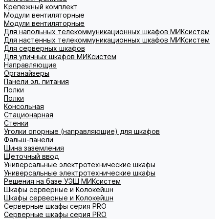
Крепежный комплект
Модули вентиляторные
Модули вентиляторные
Для напольных телекоммуникационных шкафов МИКсистем
Для настенных телекоммуникационных шкафов МИКсистем
Для серверных шкафов
Для уличных шкафов МИКсистем
Направляющие
Органайзеры
Панели эл. питания
Полки
Полки
Консольная
Стационарная
Стенки
Уголки опорные (направляющие) для шкафов
Фальш-панели
Шина заземления
Щеточный ввод
Универсальные электротехнические шкафы
Универсальные электротехнические шкафы
Решения на базе УЭШ МИКсистем
Шкафы серверные и Колокейшн
Шкафы серверные и Колокейшн
Серверные шкафы серия PRO
Серверные шкафы серия PRO