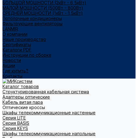
БОЛЬШОЙ МОЩНОСТИ (2кВт - 6,5кВт)
МАЛОЙ МОЩНОСТИ (500Вт – 800Вт)
СРЕДНЕЙ МОЩНОСТИ (1кВт - 1,5кВт)
Потолочные кондиционеры
Фильтрующие вентиляторы
LANMIR
О компании
Наше производство
Сертификаты
Каталоги PDF
Инструкции по сборке
Новости
Акции
Где купить?
Контакты
Каталог товаров
Структурированная кабельная система
Адаптеры оптические
Кабель витая пара
Оптические кроссы
Шкафы телекоммуникационные настенные
Cерия LITE
Cерия BASIS
Cерия KEYS
Шкафы телекоммуникационные напольные