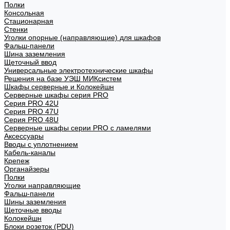
Полки
Консольная
Стационарная
Стенки
Уголки опорные (направляющие) для шкафов
Фальш-панели
Шина заземления
Щеточный ввод
Универсальные электротехнические шкафы
Решения на базе УЭШ МИКсистем
Шкафы серверные и Колокейшн
Серверные шкафы серия PRO
Серия PRO 42U
Серия PRO 47U
Серия PRO 48U
Серверные шкафы серии PRO с ламелями
Аксессуары
Вводы с уплотнением
Кабель-каналы
Крепеж
Органайзеры
Полки
Уголки направляющие
Фальш-панели
Шины заземления
Щеточные вводы
Колокейшн
Блоки розеток (PDU)