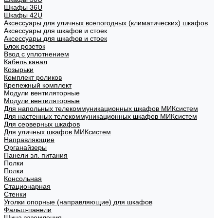
Шкафы 36U
Шкафы 42U
Аксессуары для уличных всепогодных (климатических) шкафов
Аксессуары для шкафов и стоек
Аксессуары для шкафов и стоек
Блок розеток
Ввод с уплотнением
Кабель канал
Козырьки
Комплект роликов
Крепежный комплект
Модули вентиляторные
Модули вентиляторные
Для напольных телекоммуникационных шкафов МИКсистем
Для настенных телекоммуникационных шкафов МИКсистем
Для серверных шкафов
Для уличных шкафов МИКсистем
Направляющие
Органайзеры
Панели эл. питания
Полки
Полки
Консольная
Стационарная
Стенки
Уголки опорные (направляющие) для шкафов
Фальш-панели
Шина заземления