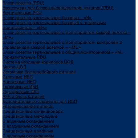
Блоки розеток (PDU)
Аксессуары для блоков распределения питания (PDU)
Вертикальные PDU
Блоки розеток вертикальные базовые – «В»
Блоки розеток вертикальные базовый с локальным
мониторингом – «В+»
Блоки розеток вертикальные с мониторингом каждой розетки –
«М+»
Блоки розеток вертикальные с мониторингом, контролем и
управлением каждой розеткой – «МС»
Блоки розеток вертикальные с общим мониторингом – «М»
Горизонтальные PDU
Система изоляции коридоров ЦОД
Микро ЦОД
Источники бесперебойного питания
Стоечные ИБП
Напольные ИБП
Трёхфазные ИБП
Однофазные ИБП
АКБ и блоки батарей
Дополнительные элементы для ИБП
Резервирование питания
Прецизионные кондиционеры
Прецизионные межрядные
С водяным охлаждением
С воздушным охлаждением
Прецизионные шкафные
С водяным охлаждением