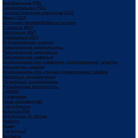
Вертикальные PDU
Горизонтальные PDU
Система изоляции коридоров ЦОД
Микро ЦОД
Источники бесперебойного питания
Стоечные ИБП
Напольные ИБП
Трёхфазные ИБП
Резервирование питания
Прецизионные кондиционеры
Прецизионные межрядные
Прецизионные шкафные
Кондиционеры для серверных, промышленных, электро-
технических шкафов
Кондиционеры для уличных климатических шкафов
Настенные кондиционеры
Потолочные кондиционеры
Фильтрующие вентиляторы
LANMIR
О компании
Наше производство
Сертификаты
Каталоги PDF
Инструкции по сборке
Новости
Акции
Где купить?
Контакты