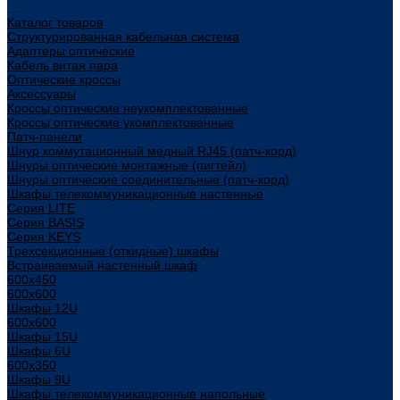
...
Каталог товаров
Структурированная кабельная система
Адаптеры оптические
Кабель витая пара
Оптические кроссы
Аксессуары
Кроссы оптические неукомплектованные
Кроссы оптические укомплектованные
Патч-панели
Шнур коммутационный медный RJ45 (патч-корд)
Шнуры оптические монтажные (пигтейл)
Шнуры оптические соединительные (патч-корд)
Шкафы телекоммуникационные настенные
Cерия LITE
Cерия BASIS
Cерия KEYS
Трехсекционные (откидные) шкафы
Встраиваемый настенный шкаф
600x450
600x600
Шкафы 12U
600x600
Шкафы 15U
Шкафы 6U
600x350
Шкафы 9U
Шкафы телекоммуникационные напольные