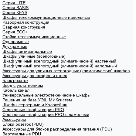
Cерия LITE
Cерия BASIS
Cерия KEYS
Шкафы телекоммуникационные напольные
Разборная конструкция
Сварная конструкция
Серия ECO+
Стойки телекоммуникационные
Однорамные
Двухрамные
Шкафы антивандальные
Шкафы уличные (всепогодные)
Шкаф уличный всепогодный (климатический) настенный
Шкаф уличный всепогодный (климатический) напольный
Аксессуары для уличных всепогодных (климатических) шкафов
Аксессуары для шкафов и стоек
Блок розеток
Ввод с уплотнением
Кабель канал
Универсальные электротехнические шкафы
Решения на базе УЭШ МИКсистем
Шкафы серверные и Колокейшн
Серверные шкафы серия PRO
Серверные шкафы серии PRO с ламелями
Аксессуары
Блоки розеток (PDU)
Аксессуары для блоков распределения питания (PDU)
Вертикальные PDU