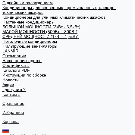
С двойным охлаждением
Кондиционеры для серверных, промышленных, электро-
технических шкафов
Кондиционеры для уличных климатических шкафов
Настенные кондиционеры
БОЛЬШОЙ МОЩНОСТИ (2кВт - 6,5кВт)
МАЛОЙ МОЩНОСТИ (500Вт – 800Вт)
СРЕДНЕЙ МОЩНОСТИ (1кВт - 1,5кВт)
Потолочные кондиционеры
Фильтрующие вентиляторы
LANMIR
О компании
Наше производство
Сертификаты
Каталоги PDF
Инструкции по сборке
Новости
Акции
Где купить?
Контакты
Сравнение
Избранное
Корзина