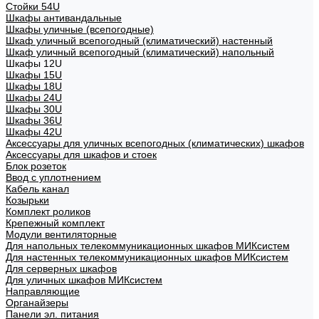
Стойки 54U
Шкафы антивандальные
Шкафы уличные (всепогодные)
Шкаф уличный всепогодный (климатический) настенный
Шкаф уличный всепогодный (климатический) напольный
Шкафы 12U
Шкафы 15U
Шкафы 18U
Шкафы 24U
Шкафы 30U
Шкафы 36U
Шкафы 42U
Аксессуары для уличных всепогодных (климатических) шкафов
Аксессуары для шкафов и стоек
Блок розеток
Ввод с уплотнением
Кабель канал
Козырьки
Комплект роликов
Крепежный комплект
Модули вентиляторные
Для напольных телекоммуникационных шкафов МИКсистем
Для настенных телекоммуникационных шкафов МИКсистем
Для серверных шкафов
Для уличных шкафов МИКсистем
Направляющие
Органайзеры
Панели эл. питания