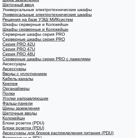
Щеточный ввод
Универсальные электротехнические шкафы
Универсальные электротехнические шкафы
Решения на базе УЭШ МИКсистем
Шкафы серверные и Колокейшн
Шкафы серверные и Колокейшн
Серверные шкафы серия PRO
Серверные шкафы серия PRO
Серия PRO 42U
Серия PRO 47U
Серия PRO 48U
Серверные шкафы серии PRO с ламелями
Аксессуары
Аксессуары
Вводы с уплотнением
Кабель-каналы
Крепеж
Органайзеры
Полки
Уголки направляющие
Фальш-панели
Шины заземления
Щеточные вводы
Колокейшн
Блоки розеток (PDU)
Блоки розеток (PDU)
Аксессуары для блоков распределения питания (PDU)
Вертикальные PDU