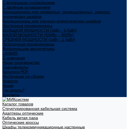
С воздушным охлаждением
С двойным охлаждением
Кондиционеры для серверных, промышленных, электро-
технических шкафов
Кондиционеры для уличных климатических шкафов
Настенные кондиционеры
БОЛЬШОЙ МОЩНОСТИ (2кВт - 6,5кВт)
МАЛОЙ МОЩНОСТИ (500Вт – 800Вт)
СРЕДНЕЙ МОЩНОСТИ (1кВт - 1,5кВт)
Потолочные кондиционеры
Фильтрующие вентиляторы
LANMIR
О компании
Наше производство
Сертификаты
Каталоги PDF
Инструкции по сборке
Новости
Акции
Где купить?
Контакты
Каталог товаров
Структурированная кабельная система
Адаптеры оптические
Кабель витая пара
Оптические кроссы
Шкафы телекоммуникационные настенные