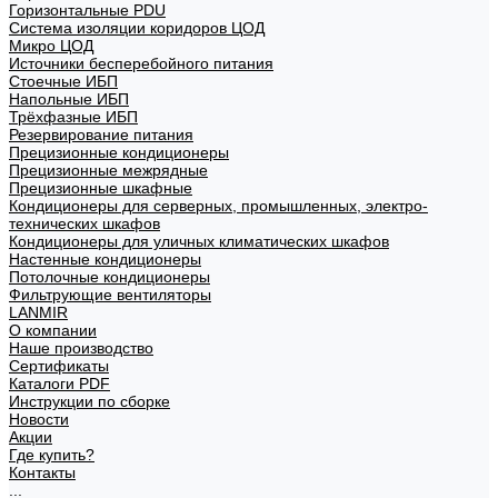
Горизонтальные PDU
Система изоляции коридоров ЦОД
Микро ЦОД
Источники бесперебойного питания
Стоечные ИБП
Напольные ИБП
Трёхфазные ИБП
Резервирование питания
Прецизионные кондиционеры
Прецизионные межрядные
Прецизионные шкафные
Кондиционеры для серверных, промышленных, электро-
технических шкафов
Кондиционеры для уличных климатических шкафов
Настенные кондиционеры
Потолочные кондиционеры
Фильтрующие вентиляторы
LANMIR
О компании
Наше производство
Сертификаты
Каталоги PDF
Инструкции по сборке
Новости
Акции
Где купить?
Контакты
...