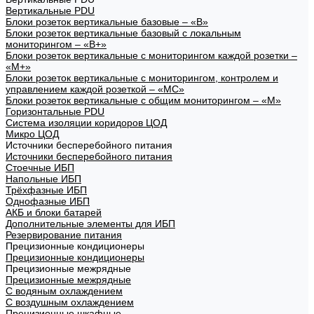
Вертикальные PDU
Блоки розеток вертикальные базовые – «В»
Блоки розеток вертикальные базовый с локальным
мониторингом – «В+»
Блоки розеток вертикальные с мониторингом каждой розетки –
«М+»
Блоки розеток вертикальные с мониторингом, контролем и
управлением каждой розеткой – «МС»
Блоки розеток вертикальные с общим мониторингом – «М»
Горизонтальные PDU
Система изоляции коридоров ЦОД
Микро ЦОД
Источники бесперебойного питания
Источники бесперебойного питания
Стоечные ИБП
Напольные ИБП
Трёхфазные ИБП
Однофазные ИБП
АКБ и блоки батарей
Дополнительные элементы для ИБП
Резервирование питания
Прецизионные кондиционеры
Прецизионные кондиционеры
Прецизионные межрядные
Прецизионные межрядные
С водяным охлаждением
С воздушным охлаждением
Прецизионные шкафные