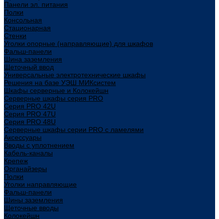
Панели эл. питания
Полки
Консольная
Стационарная
Стенки
Уголки опорные (направляющие) для шкафов
Фальш-панели
Шина заземления
Щеточный ввод
Универсальные электротехнические шкафы
Решения на базе УЭШ МИКсистем
Шкафы серверные и Колокейшн
Серверные шкафы серия PRO
Серия PRO 42U
Серия PRO 47U
Серия PRO 48U
Серверные шкафы серии PRO с ламелями
Аксессуары
Вводы с уплотнением
Кабель-каналы
Крепеж
Органайзеры
Полки
Уголки направляющие
Фальш-панели
Шины заземления
Щеточные вводы
Колокейшн