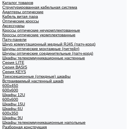
Каталог товаров
Структурированная кабельная система
Адаптеры оптические
Кабель витая пара
Оптические кроссы
Аксессуары
Кроссы оптические неукомплектованные
Кроссы оптические укомплектованные
Патч-панели
Шнур коммутационный медный RJ45 (патч-корд)
Шнуры оптические монтажные (пигтейл)
Шнуры оптические соединительные (патч-корд)
Шкафы телекоммуникационные настенные
Cерия LITE
Cерия BASIS
Cерия KEYS
Трехсекционные (откидные) шкафы
Встраиваемый настенный шкаф
600x450
600x600
Шкафы 12U
600x600
Шкафы 15U
Шкафы 6U
600x350
Шкафы 9U
Шкафы телекоммуникационные напольные
Разборная конструкция