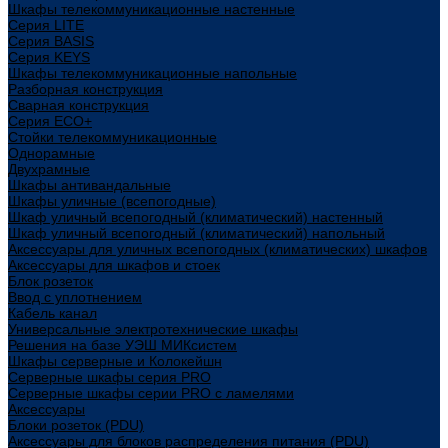
Шкафы телекоммуникационные настенные
Cерия LITE
Cерия BASIS
Cерия KEYS
Шкафы телекоммуникационные напольные
Разборная конструкция
Сварная конструкция
Серия ECO+
Стойки телекоммуникационные
Однорамные
Двухрамные
Шкафы антивандальные
Шкафы уличные (всепогодные)
Шкаф уличный всепогодный (климатический) настенный
Шкаф уличный всепогодный (климатический) напольный
Аксессуары для уличных всепогодных (климатических) шкафов
Аксессуары для шкафов и стоек
Блок розеток
Ввод с уплотнением
Кабель канал
Универсальные электротехнические шкафы
Решения на базе УЭШ МИКсистем
Шкафы серверные и Колокейшн
Серверные шкафы серия PRO
Серверные шкафы серии PRO с ламелями
Аксессуары
Блоки розеток (PDU)
Аксессуары для блоков распределения питания (PDU)