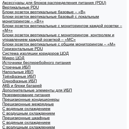
Аксессуары для блоков распределения питания (PDU)
Вертикальные PDU
Блоки розеток вертикальные базовые – «В»
Блоки розеток вертикальные базовый с локальным
мониторингом – «В+»
Блоки розеток вертикальные с мониторингом каждой розетки –
«М+»
Блоки розеток вертикальные с мониторингом, контролем и
управлением каждой розеткой – «МС»
Блоки розеток вертикальные с общим мониторингом – «М»
Горизонтальные PDU
Система изоляции коридоров ЦОД
Микро ЦОД
Источники бесперебойного питания
Стоечные ИБП
Напольные ИБП
Трёхфазные ИБП
Однофазные ИБП
АКБ и блоки батарей
Дополнительные элементы для ИБП
Резервирование питания
Прецизионные кондиционеры
Прецизионные межрядные
С водяным охлаждением
С воздушным охлаждением
Прецизионные шкафные
С водяным охлаждением
С воздушным охлаждением