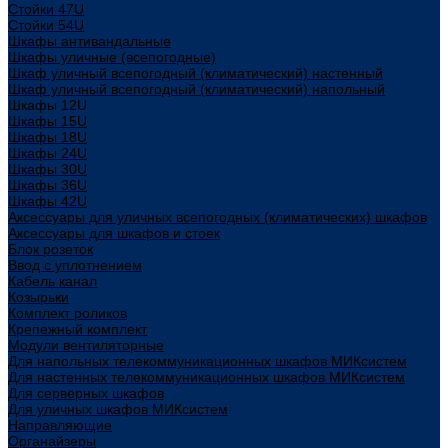
Стойки 47U
Стойки 54U
Шкафы антивандальные
Шкафы уличные (всепогодные)
Шкаф уличный всепогодный (климатический) настенный
Шкаф уличный всепогодный (климатический) напольный
Шкафы 12U
Шкафы 15U
Шкафы 18U
Шкафы 24U
Шкафы 30U
Шкафы 36U
Шкафы 42U
Аксессуары для уличных всепогодных (климатических) шкафов
Аксессуары для шкафов и стоек
Блок розеток
Ввод с уплотнением
Кабель канал
Козырьки
Комплект роликов
Крепежный комплект
Модули вентиляторные
Для напольных телекоммуникационных шкафов МИКсистем
Для настенных телекоммуникационных шкафов МИКсистем
Для серверных шкафов
Для уличных шкафов МИКсистем
Направляющие
Органайзеры