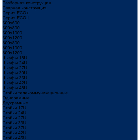
Разборная конструкция
Сварная конструкция
Серия ECO+
Серия ECO L
600x600
600x800
600х1000
600х1200
800x800
800х1000
800х1200
Шкафы 18U
Шкафы 24U
Шкафы 27U
Шкафы 30U
Шкафы 36U
Шкафы 42U
Шкафы 48U
Стойки телекоммуникационные
Однорамные
Двухрамные
Стойки 17U
Стойки 24U
Стойки 27U
Стойки 33U
Стойки 37U
Стойки 42U
Стойки 45U