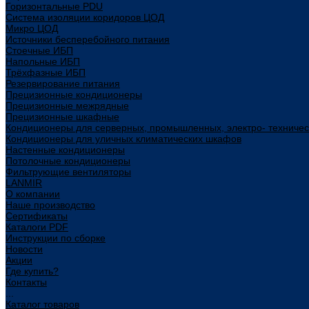
Горизонтальные PDU
Система изоляции коридоров ЦОД
Микро ЦОД
Источники бесперебойного питания
Стоечные ИБП
Напольные ИБП
Трёхфазные ИБП
Резервирование питания
Прецизионные кондиционеры
Прецизионные межрядные
Прецизионные шкафные
Кондиционеры для серверных, промышленных, электро- техниче
Кондиционеры для уличных климатических шкафов
Настенные кондиционеры
Потолочные кондиционеры
Фильтрующие вентиляторы
LANMIR
О компании
Наше производство
Сертификаты
Каталоги PDF
Инструкции по сборке
Новости
Акции
Где купить?
Контакты
...
Каталог товаров