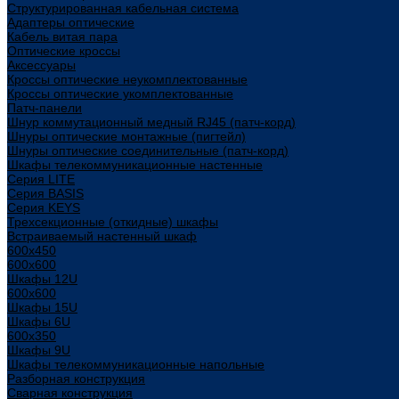
Структурированная кабельная система
Адаптеры оптические
Кабель витая пара
Оптические кроссы
Аксессуары
Кроссы оптические неукомплектованные
Кроссы оптические укомплектованные
Патч-панели
Шнур коммутационный медный RJ45 (патч-корд)
Шнуры оптические монтажные (пигтейл)
Шнуры оптические соединительные (патч-корд)
Шкафы телекоммуникационные настенные
Cерия LITE
Cерия BASIS
Cерия KEYS
Трехсекционные (откидные) шкафы
Встраиваемый настенный шкаф
600x450
600x600
Шкафы 12U
600x600
Шкафы 15U
Шкафы 6U
600x350
Шкафы 9U
Шкафы телекоммуникационные напольные
Разборная конструкция
Сварная конструкция