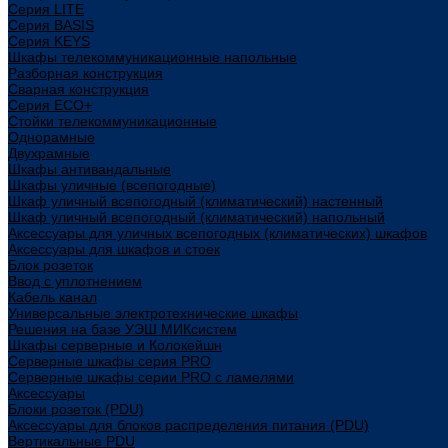
Cерия LITE
Cерия BASIS
Cерия KEYS
Шкафы телекоммуникационные напольные
Разборная конструкция
Сварная конструкция
Серия ECO+
Стойки телекоммуникационные
Однорамные
Двухрамные
Шкафы антивандальные
Шкафы уличные (всепогодные)
Шкаф уличный всепогодный (климатический) настенный
Шкаф уличный всепогодный (климатический) напольный
Аксессуары для уличных всепогодных (климатических) шкафов
Аксессуары для шкафов и стоек
Блок розеток
Ввод с уплотнением
Кабель канал
Универсальные электротехнические шкафы
Решения на базе УЭШ МИКсистем
Шкафы серверные и Колокейшн
Серверные шкафы серия PRO
Серверные шкафы серии PRO с ламелями
Аксессуары
Блоки розеток (PDU)
Аксессуары для блоков распределения питания (PDU)
Вертикальные PDU