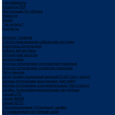
Сертификаты
Каталоги PDF
Инструкции по сборке
Новости
Акции
Где купить?
Контакты
...
Каталог товаров
Структурированная кабельная система
Адаптеры оптические
Кабель витая пара
Оптические кроссы
Аксессуары
Кроссы оптические неукомплектованные
Кроссы оптические укомплектованные
Патч-панели
Шнур коммутационный медный RJ45 (патч-корд)
Шнуры оптические монтажные (пигтейл)
Шнуры оптические соединительные (патч-корд)
Шкафы телекоммуникационные настенные
Cерия LITE
Cерия BASIS
Cерия KEYS
Трехсекционные (откидные) шкафы
Встраиваемый настенный шкаф