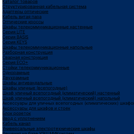
Каталог товаров
Структурированная кабельная система
Адаптеры оптические
Кабель витая пара
Оптические кроссы
Шкафы телекоммуникационные настенные
Cерия LITE
Cерия BASIS
Cерия KEYS
Шкафы телекоммуникационные напольные
Разборная конструкция
Сварная конструкция
Серия ECO+
Стойки телекоммуникационные
Однорамные
Двухрамные
Шкафы антивандальные
Шкафы уличные (всепогодные)
Шкаф уличный всепогодный (климатический) настенный
Шкаф уличный всепогодный (климатический) напольный
Аксессуары для уличных всепогодных (климатических) шкафо
Аксессуары для шкафов и стоек
Блок розеток
Ввод с уплотнением
Кабель канал
Универсальные электротехнические шкафы
Решения на базе УЭШ МИКсистем