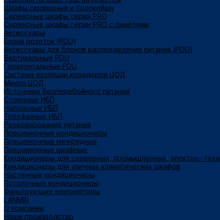
Шкафы серверные и Колокейшн
Серверные шкафы серия PRO
Серверные шкафы серии PRO с ламелями
Аксессуары
Блоки розеток (PDU)
Аксессуары для блоков распределения питания (PDU)
Вертикальные PDU
Горизонтальные PDU
Система изоляции коридоров ЦОД
Микро ЦОД
Источники бесперебойного питания
Стоечные ИБП
Напольные ИБП
Трёхфазные ИБП
Резервирование питания
Прецизионные кондиционеры
Прецизионные межрядные
Прецизионные шкафные
Кондиционеры для серверных, промышленных, электро- тех
Кондиционеры для уличных климатических шкафов
Настенные кондиционеры
Потолочные кондиционеры
Фильтрующие вентиляторы
LANMIR
О компании
Наше производство