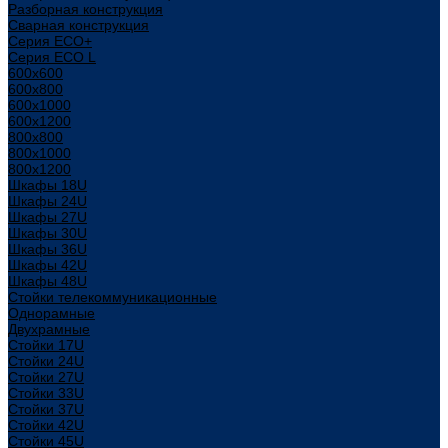
Разборная конструкция
Сварная конструкция
Серия ECO+
Серия ECO L
600x600
600x800
600х1000
600х1200
800x800
800х1000
800х1200
Шкафы 18U
Шкафы 24U
Шкафы 27U
Шкафы 30U
Шкафы 36U
Шкафы 42U
Шкафы 48U
Стойки телекоммуникационные
Однорамные
Двухрамные
Стойки 17U
Стойки 24U
Стойки 27U
Стойки 33U
Стойки 37U
Стойки 42U
Стойки 45U