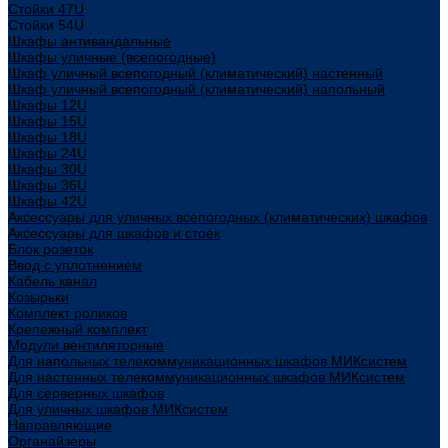
Стойки 47U
Стойки 54U
Шкафы антивандальные
Шкафы уличные (всепогодные)
Шкаф уличный всепогодный (климатический) настенный
Шкаф уличный всепогодный (климатический) напольный
Шкафы 12U
Шкафы 15U
Шкафы 18U
Шкафы 24U
Шкафы 30U
Шкафы 36U
Шкафы 42U
Аксессуары для уличных всепогодных (климатических) шкафов
Аксессуары для шкафов и стоек
Блок розеток
Ввод с уплотнением
Кабель канал
Козырьки
Комплект роликов
Крепежный комплект
Модули вентиляторные
Для напольных телекоммуникационных шкафов МИКсистем
Для настенных телекоммуникационных шкафов МИКсистем
Для серверных шкафов
Для уличных шкафов МИКсистем
Направляющие
Органайзеры