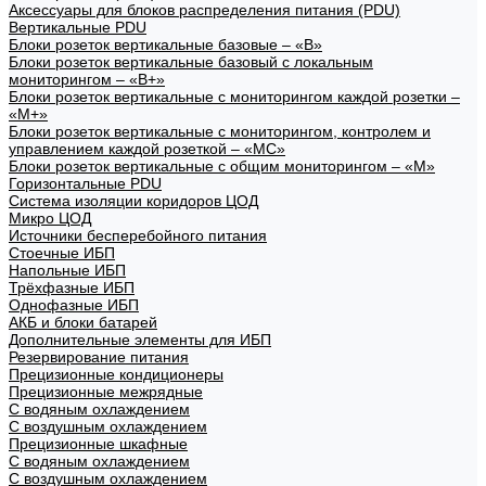
Аксессуары для блоков распределения питания (PDU)
Вертикальные PDU
Блоки розеток вертикальные базовые – «В»
Блоки розеток вертикальные базовый с локальным
мониторингом – «В+»
Блоки розеток вертикальные с мониторингом каждой розетки –
«М+»
Блоки розеток вертикальные с мониторингом, контролем и
управлением каждой розеткой – «МС»
Блоки розеток вертикальные с общим мониторингом – «М»
Горизонтальные PDU
Система изоляции коридоров ЦОД
Микро ЦОД
Источники бесперебойного питания
Стоечные ИБП
Напольные ИБП
Трёхфазные ИБП
Однофазные ИБП
АКБ и блоки батарей
Дополнительные элементы для ИБП
Резервирование питания
Прецизионные кондиционеры
Прецизионные межрядные
С водяным охлаждением
С воздушным охлаждением
Прецизионные шкафные
С водяным охлаждением
С воздушным охлаждением