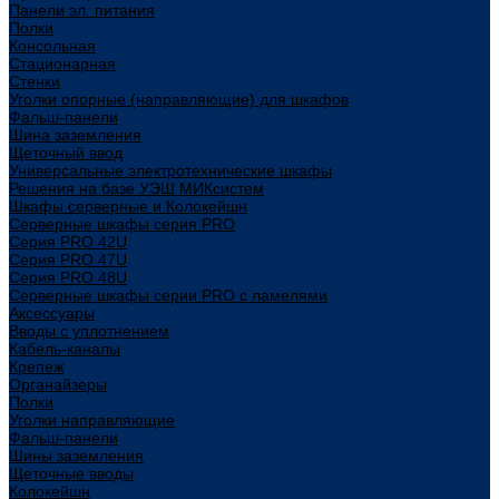
Панели эл. питания
Полки
Консольная
Стационарная
Стенки
Уголки опорные (направляющие) для шкафов
Фальш-панели
Шина заземления
Щеточный ввод
Универсальные электротехнические шкафы
Решения на базе УЭШ МИКсистем
Шкафы серверные и Колокейшн
Серверные шкафы серия PRO
Серия PRO 42U
Серия PRO 47U
Серия PRO 48U
Серверные шкафы серии PRO с ламелями
Аксессуары
Вводы с уплотнением
Кабель-каналы
Крепеж
Органайзеры
Полки
Уголки направляющие
Фальш-панели
Шины заземления
Щеточные вводы
Колокейшн