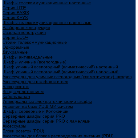
Шкафы телекоммуникационные настенные
Cерия LITE
Cерия BASIS
Cерия KEYS
Шкафы телекоммуникационные напольные
Разборная конструкция
Сварная конструкция
Серия ECO+
Стойки телекоммуникационные
Однорамные
Двухрамные
Шкафы антивандальные
Шкафы уличные (всепогодные)
Шкаф уличный всепогодный (климатический) настенный
Шкаф уличный всепогодный (климатический) напольный
Аксессуары для уличных всепогодных (климатических) шкафов
Аксессуары для шкафов и стоек
Блок розеток
Ввод с уплотнением
Кабель канал
Универсальные электротехнические шкафы
Решения на базе УЭШ МИКсистем
Шкафы серверные и Колокейшн
Серверные шкафы серия PRO
Серверные шкафы серии PRO с ламелями
Аксессуары
Блоки розеток (PDU)
Аксессуары для блоков распределения питания (PDU)