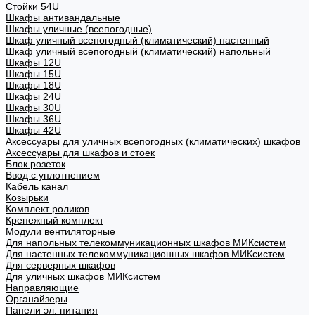
Стойки 54U
Шкафы антивандальные
Шкафы уличные (всепогодные)
Шкаф уличный всепогодный (климатический) настенный
Шкаф уличный всепогодный (климатический) напольный
Шкафы 12U
Шкафы 15U
Шкафы 18U
Шкафы 24U
Шкафы 30U
Шкафы 36U
Шкафы 42U
Аксессуары для уличных всепогодных (климатических) шкафов
Аксессуары для шкафов и стоек
Блок розеток
Ввод с уплотнением
Кабель канал
Козырьки
Комплект роликов
Крепежный комплект
Модули вентиляторные
Для напольных телекоммуникационных шкафов МИКсистем
Для настенных телекоммуникационных шкафов МИКсистем
Для серверных шкафов
Для уличных шкафов МИКсистем
Направляющие
Органайзеры
Панели эл. питания