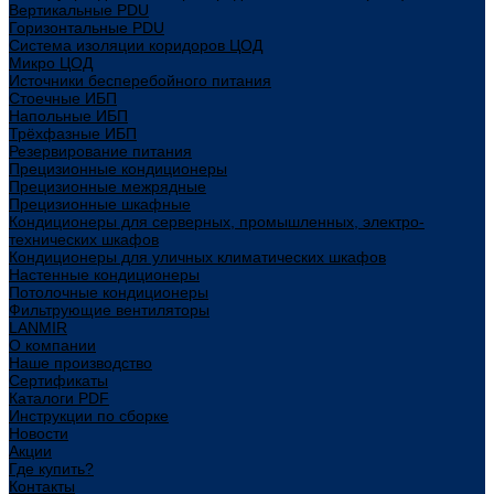
Вертикальные PDU
Горизонтальные PDU
Система изоляции коридоров ЦОД
Микро ЦОД
Источники бесперебойного питания
Стоечные ИБП
Напольные ИБП
Трёхфазные ИБП
Резервирование питания
Прецизионные кондиционеры
Прецизионные межрядные
Прецизионные шкафные
Кондиционеры для серверных, промышленных, электро-
технических шкафов
Кондиционеры для уличных климатических шкафов
Настенные кондиционеры
Потолочные кондиционеры
Фильтрующие вентиляторы
LANMIR
О компании
Наше производство
Сертификаты
Каталоги PDF
Инструкции по сборке
Новости
Акции
Где купить?
Контакты