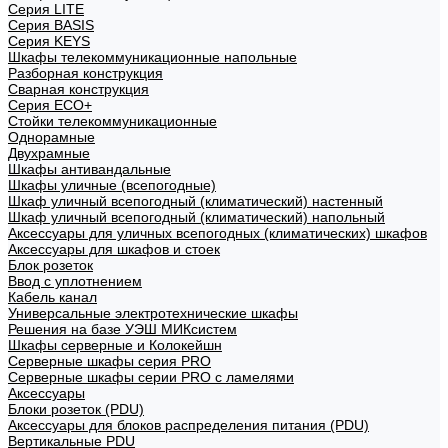
Cерия LITE
Cерия BASIS
Cерия KEYS
Шкафы телекоммуникационные напольные
Разборная конструкция
Сварная конструкция
Серия ECO+
Стойки телекоммуникационные
Однорамные
Двухрамные
Шкафы антивандальные
Шкафы уличные (всепогодные)
Шкаф уличный всепогодный (климатический) настенный
Шкаф уличный всепогодный (климатический) напольный
Аксессуары для уличных всепогодных (климатических) шкафов
Аксессуары для шкафов и стоек
Блок розеток
Ввод с уплотнением
Кабель канал
Универсальные электротехнические шкафы
Решения на базе УЭШ МИКсистем
Шкафы серверные и Колокейшн
Серверные шкафы серия PRO
Серверные шкафы серии PRO с ламелями
Аксессуары
Блоки розеток (PDU)
Аксессуары для блоков распределения питания (PDU)
Вертикальные PDU