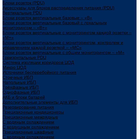
Блоки розеток (PDU)
Аксессуары для блоков распределения питания (PDU)
Вертикальные PDU
Блоки розеток вертикальные базовые – «В»
Блоки розеток вертикальные базовый с локальным
мониторингом – «В+»
Блоки розеток вертикальные с мониторингом каждой розетки –
«М+»
Блоки розеток вертикальные с мониторингом, контролем и
управлением каждой розеткой – «МС»
Блоки розеток вертикальные с общим мониторингом – «М»
Горизонтальные PDU
Система изоляции коридоров ЦОД
Микро ЦОД
Источники бесперебойного питания
Стоечные ИБП
Напольные ИБП
Трёхфазные ИБП
Однофазные ИБП
АКБ и блоки батарей
Дополнительные элементы для ИБП
Резервирование питания
Прецизионные кондиционеры
Прецизионные межрядные
С водяным охлаждением
С воздушным охлаждением
Прецизионные шкафные
С водяным охлаждением