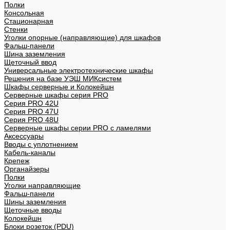
Полки
Консольная
Стационарная
Стенки
Уголки опорные (направляющие) для шкафов
Фальш-панели
Шина заземления
Щеточный ввод
Универсальные электротехнические шкафы
Решения на базе УЭШ МИКсистем
Шкафы серверные и Колокейшн
Серверные шкафы серия PRO
Серия PRO 42U
Серия PRO 47U
Серия PRO 48U
Серверные шкафы серии PRO с ламелями
Аксессуары
Вводы с уплотнением
Кабель-каналы
Крепеж
Органайзеры
Полки
Уголки направляющие
Фальш-панели
Шины заземления
Щеточные вводы
Колокейшн
Блоки розеток (PDU)