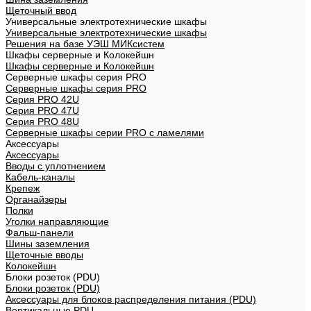
Щеточный ввод
Универсальные электротехнические шкафы
Универсальные электротехнические шкафы
Решения на базе УЭШ МИКсистем
Шкафы серверные и Колокейшн
Шкафы серверные и Колокейшн
Серверные шкафы серия PRO
Серверные шкафы серия PRO
Серия PRO 42U
Серия PRO 47U
Серия PRO 48U
Серверные шкафы серии PRO с ламелями
Аксессуары
Аксессуары
Вводы с уплотнением
Кабель-каналы
Крепеж
Органайзеры
Полки
Уголки направляющие
Фальш-панели
Шины заземления
Щеточные вводы
Колокейшн
Блоки розеток (PDU)
Блоки розеток (PDU)
Аксессуары для блоков распределения питания (PDU)
Вертикальные PDU