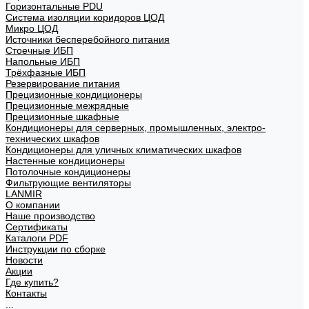
Горизонтальные PDU
Система изоляции коридоров ЦОД
Микро ЦОД
Источники бесперебойного питания
Стоечные ИБП
Напольные ИБП
Трёхфазные ИБП
Резервирование питания
Прецизионные кондиционеры
Прецизионные межрядные
Прецизионные шкафные
Кондиционеры для серверных, промышленных, электро-
технических шкафов
Кондиционеры для уличных климатических шкафов
Настенные кондиционеры
Потолочные кондиционеры
Фильтрующие вентиляторы
LANMIR
О компании
Наше производство
Сертификаты
Каталоги PDF
Инструкции по сборке
Новости
Акции
Где купить?
Контакты
...