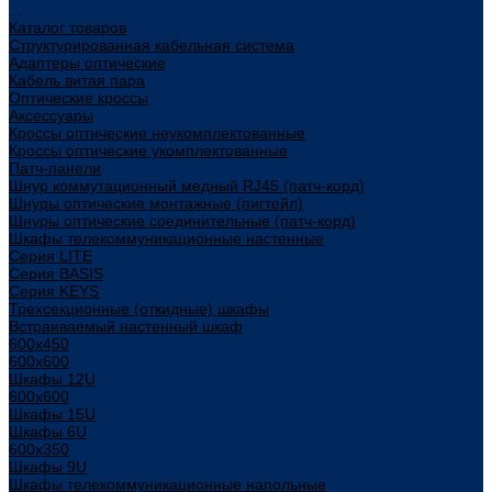
...
Каталог товаров
Структурированная кабельная система
Адаптеры оптические
Кабель витая пара
Оптические кроссы
Аксессуары
Кроссы оптические неукомплектованные
Кроссы оптические укомплектованные
Патч-панели
Шнур коммутационный медный RJ45 (патч-корд)
Шнуры оптические монтажные (пигтейл)
Шнуры оптические соединительные (патч-корд)
Шкафы телекоммуникационные настенные
Cерия LITE
Cерия BASIS
Cерия KEYS
Трехсекционные (откидные) шкафы
Встраиваемый настенный шкаф
600x450
600x600
Шкафы 12U
600x600
Шкафы 15U
Шкафы 6U
600x350
Шкафы 9U
Шкафы телекоммуникационные напольные