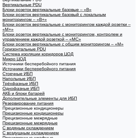
Вертикальные PDU
Блоки розеток вертикальные базовые – «В»
Блоки розеток вертикальные базовый с локальным
мониторингом – «В+»
Блоки розеток вертикальные с мониторингом каждой розетки –
«М+»
Блоки розеток вертикальные с мониторингом, контролем и
управлением каждой розеткой – «МС»
Блоки розеток вертикальные с общим мониторингом – «М»
Горизонтальные PDU
Система изоляции коридоров ЦОД
Микро ЦОД
Источники бесперебойного питания
Источники бесперебойного питания
Стоечные ИБП
Напольные ИБП
Трёхфазные ИБП
Однофазные ИБП
АКБ и блоки батарей
Дополнительные элементы для ИБП
Резервирование питания
Прецизионные кондиционеры
Прецизионные кондиционеры
Прецизионные межрядные
Прецизионные межрядные
С водяным охлаждением
С воздушным охлаждением
Прецизионные шкафные