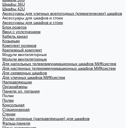
Шкафы 36U
Шкафы 42U
Аксессуары для уличных всепогодных (климатических) шкафов
Аксессуары для шкафов и стоек
Аксессуары для шкафов и стоек
Блок розеток
Ввод с уплотнением
Кабель канал
Козырьки
Комплект роликов
Крепежный комплект
Модули вентиляторные
Модули вентиляторные
Для напольных телекоммуникационных шкафов МИКсистем
Для настенных телекоммуникационных шкафов МИКсистем
Для серверных шкафов
Для уличных шкафов МИКсистем
Направляющие
Органайзеры
Панели эл. питания
Полки
Полки
Консольная
Стационарная
Стенки
Уголки опорные (направляющие) для шкафов
Фальш-панели
Шина заземления