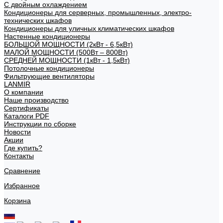
С двойным охлаждением
Кондиционеры для серверных, промышленных, электро-
технических шкафов
Кондиционеры для уличных климатических шкафов
Настенные кондиционеры
БОЛЬШОЙ МОЩНОСТИ (2кВт - 6,5кВт)
МАЛОЙ МОЩНОСТИ (500Вт – 800Вт)
СРЕДНЕЙ МОЩНОСТИ (1кВт - 1,5кВт)
Потолочные кондиционеры
Фильтрующие вентиляторы
LANMIR
О компании
Наше производство
Сертификаты
Каталоги PDF
Инструкции по сборке
Новости
Акции
Где купить?
Контакты
Сравнение
Избранное
Корзина