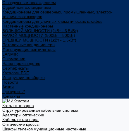
С воздушным охлаждением
С двойным охлаждением
Кондиционеры для серверных, промышленных, электро-
технических шкафов
Кондиционеры для уличных климатических шкафов
Настенные кондиционеры
БОЛЬШОЙ МОЩНОСТИ (2кВт - 6,5кВт)
МАЛОЙ МОЩНОСТИ (500Вт – 800Вт)
СРЕДНЕЙ МОЩНОСТИ (1кВт - 1,5кВт)
Потолочные кондиционеры
Фильтрующие вентиляторы
LANMIR
О компании
Наше производство
Сертификаты
Каталоги PDF
Инструкции по сборке
Новости
Акции
Где купить?
Контакты
Каталог товаров
Структурированная кабельная система
Адаптеры оптические
Кабель витая пара
Оптические кроссы
Шкафы телекоммуникационные настенные