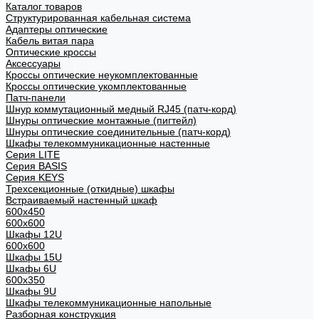
Каталог товаров
Структурированная кабельная система
Адаптеры оптические
Кабель витая пара
Оптические кроссы
Аксессуары
Кроссы оптические неукомплектованные
Кроссы оптические укомплектованные
Патч-панели
Шнур коммутационный медный RJ45 (патч-корд)
Шнуры оптические монтажные (пигтейл)
Шнуры оптические соединительные (патч-корд)
Шкафы телекоммуникационные настенные
Cерия LITE
Cерия BASIS
Cерия KEYS
Трехсекционные (откидные) шкафы
Встраиваемый настенный шкаф
600x450
600x600
Шкафы 12U
600x600
Шкафы 15U
Шкафы 6U
600x350
Шкафы 9U
Шкафы телекоммуникационные напольные
Разборная конструкция