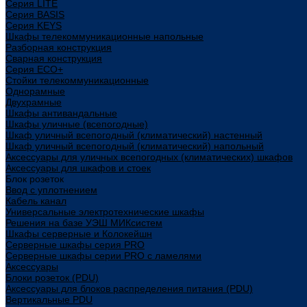
Cерия LITE
Cерия BASIS
Cерия KEYS
Шкафы телекоммуникационные напольные
Разборная конструкция
Сварная конструкция
Серия ECO+
Стойки телекоммуникационные
Однорамные
Двухрамные
Шкафы антивандальные
Шкафы уличные (всепогодные)
Шкаф уличный всепогодный (климатический) настенный
Шкаф уличный всепогодный (климатический) напольный
Аксессуары для уличных всепогодных (климатических) шкафов
Аксессуары для шкафов и стоек
Блок розеток
Ввод с уплотнением
Кабель канал
Универсальные электротехнические шкафы
Решения на базе УЭШ МИКсистем
Шкафы серверные и Колокейшн
Серверные шкафы серия PRO
Серверные шкафы серии PRO с ламелями
Аксессуары
Блоки розеток (PDU)
Аксессуары для блоков распределения питания (PDU)
Вертикальные PDU