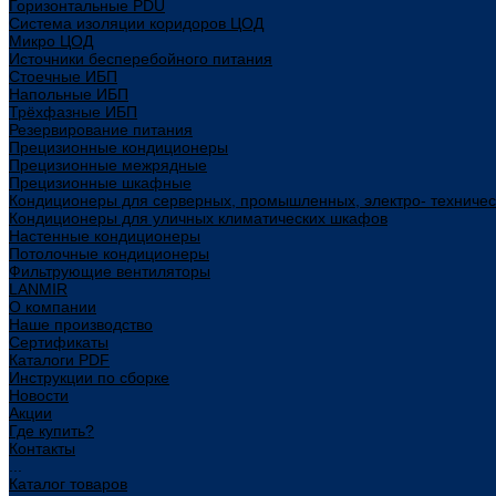
Горизонтальные PDU
Система изоляции коридоров ЦОД
Микро ЦОД
Источники бесперебойного питания
Стоечные ИБП
Напольные ИБП
Трёхфазные ИБП
Резервирование питания
Прецизионные кондиционеры
Прецизионные межрядные
Прецизионные шкафные
Кондиционеры для серверных, промышленных, электро- техниче
Кондиционеры для уличных климатических шкафов
Настенные кондиционеры
Потолочные кондиционеры
Фильтрующие вентиляторы
LANMIR
О компании
Наше производство
Сертификаты
Каталоги PDF
Инструкции по сборке
Новости
Акции
Где купить?
Контакты
...
Каталог товаров