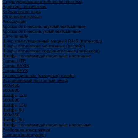
Структурированная кабельная система
Адаптеры оптические
Кабель витая пара
Оптические кроссы
Аксессуары
Кроссы оптические неукомплектованные
Кроссы оптические укомплектованные
Патч-панели
Шнур коммутационный медный RJ45 (патч-корд)
Шнуры оптические монтажные (пигтейл)
Шнуры оптические соединительные (патч-корд)
Шкафы телекоммуникационные настенные
Cерия LITE
Cерия BASIS
Cерия KEYS
Трехсекционные (откидные) шкафы
Встраиваемый настенный шкаф
600x450
600x600
Шкафы 12U
600x600
Шкафы 15U
Шкафы 6U
600x350
Шкафы 9U
Шкафы телекоммуникационные напольные
Разборная конструкция
Сварная конструкция