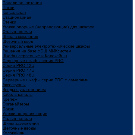
Панели эл. питания
Полки
Консольная
Стационарная
Стенки
Уголки опорные (направляющие) для шкафов
Фальш-панели
Шина заземления
Щеточный ввод
Универсальные электротехнические шкафы
Решения на базе УЭШ МИКсистем
Шкафы серверные и Колокейшн
Серверные шкафы серия PRO
Серия PRO 42U
Серия PRO 47U
Серия PRO 48U
Серверные шкафы серии PRO с ламелями
Аксессуары
Вводы с уплотнением
Кабель-каналы
Крепеж
Органайзеры
Полки
Уголки направляющие
Фальш-панели
Шины заземления
Щеточные вводы
Колокейшн