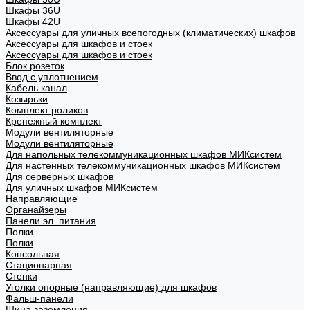
Шкафы 36U
Шкафы 42U
Аксессуары для уличных всепогодных (климатических) шкафов
Аксессуары для шкафов и стоек
Аксессуары для шкафов и стоек
Блок розеток
Ввод с уплотнением
Кабель канал
Козырьки
Комплект роликов
Крепежный комплект
Модули вентиляторные
Модули вентиляторные
Для напольных телекоммуникационных шкафов МИКсистем
Для настенных телекоммуникационных шкафов МИКсистем
Для серверных шкафов
Для уличных шкафов МИКсистем
Направляющие
Органайзеры
Панели эл. питания
Полки
Полки
Консольная
Стационарная
Стенки
Уголки опорные (направляющие) для шкафов
Фальш-панели
Шина заземления