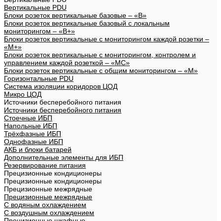
Вертикальные PDU
Блоки розеток вертикальные базовые – «В»
Блоки розеток вертикальные базовый с локальным
мониторингом – «В+»
Блоки розеток вертикальные с мониторингом каждой розетки –
«М+»
Блоки розеток вертикальные с мониторингом, контролем и
управлением каждой розеткой – «МС»
Блоки розеток вертикальные с общим мониторингом – «М»
Горизонтальные PDU
Система изоляции коридоров ЦОД
Микро ЦОД
Источники бесперебойного питания
Источники бесперебойного питания
Стоечные ИБП
Напольные ИБП
Трёхфазные ИБП
Однофазные ИБП
АКБ и блоки батарей
Дополнительные элементы для ИБП
Резервирование питания
Прецизионные кондиционеры
Прецизионные кондиционеры
Прецизионные межрядные
Прецизионные межрядные
С водяным охлаждением
С воздушным охлаждением
Прецизионные шкафные