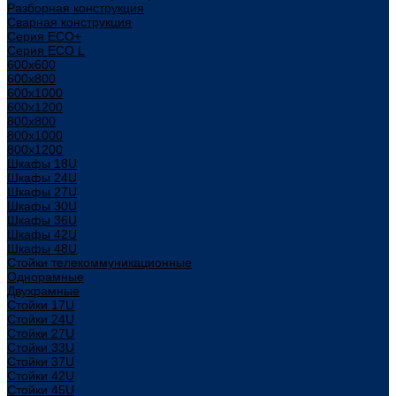
Разборная конструкция
Сварная конструкция
Серия ECO+
Серия ECO L
600x600
600x800
600х1000
600х1200
800x800
800х1000
800х1200
Шкафы 18U
Шкафы 24U
Шкафы 27U
Шкафы 30U
Шкафы 36U
Шкафы 42U
Шкафы 48U
Стойки телекоммуникационные
Однорамные
Двухрамные
Стойки 17U
Стойки 24U
Стойки 27U
Стойки 33U
Стойки 37U
Стойки 42U
Стойки 45U