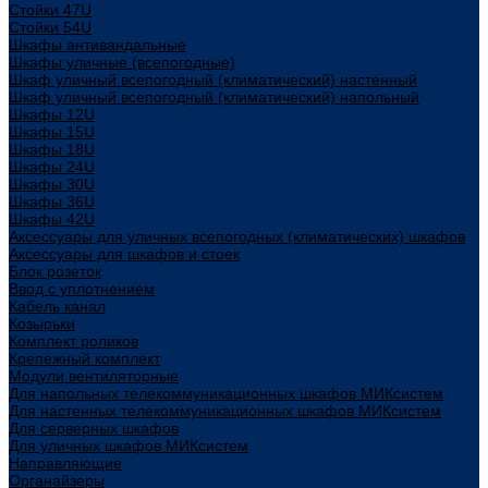
Стойки 47U
Стойки 54U
Шкафы антивандальные
Шкафы уличные (всепогодные)
Шкаф уличный всепогодный (климатический) настенный
Шкаф уличный всепогодный (климатический) напольный
Шкафы 12U
Шкафы 15U
Шкафы 18U
Шкафы 24U
Шкафы 30U
Шкафы 36U
Шкафы 42U
Аксессуары для уличных всепогодных (климатических) шкафов
Аксессуары для шкафов и стоек
Блок розеток
Ввод с уплотнением
Кабель канал
Козырьки
Комплект роликов
Крепежный комплект
Модули вентиляторные
Для напольных телекоммуникационных шкафов МИКсистем
Для настенных телекоммуникационных шкафов МИКсистем
Для серверных шкафов
Для уличных шкафов МИКсистем
Направляющие
Органайзеры