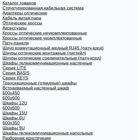
Каталог товаров
Структурированная кабельная система
Адаптеры оптические
Кабель витая пара
Оптические кроссы
Аксессуары
Кроссы оптические неукомплектованные
Кроссы оптические укомплектованные
Патч-панели
Шнур коммутационный медный RJ45 (патч-корд)
Шнуры оптические монтажные (пигтейл)
Шнуры оптические соединительные (патч-корд)
Шкафы телекоммуникационные настенные
Cерия LITE
Cерия BASIS
Cерия KEYS
Трехсекционные (откидные) шкафы
Встраиваемый настенный шкаф
600x450
600x600
Шкафы 12U
600x600
Шкафы 15U
Шкафы 6U
600x350
Шкафы 9U
Шкафы телекоммуникационные напольные
Разборная конструкция