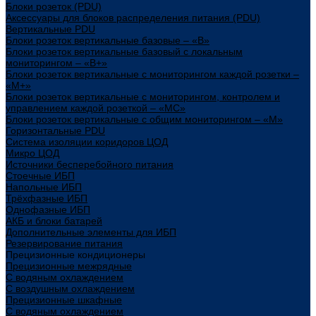
Блоки розеток (PDU)
Аксессуары для блоков распределения питания (PDU)
Вертикальные PDU
Блоки розеток вертикальные базовые – «В»
Блоки розеток вертикальные базовый с локальным
мониторингом – «В+»
Блоки розеток вертикальные с мониторингом каждой розетки –
«М+»
Блоки розеток вертикальные с мониторингом, контролем и
управлением каждой розеткой – «МС»
Блоки розеток вертикальные с общим мониторингом – «М»
Горизонтальные PDU
Система изоляции коридоров ЦОД
Микро ЦОД
Источники бесперебойного питания
Стоечные ИБП
Напольные ИБП
Трёхфазные ИБП
Однофазные ИБП
АКБ и блоки батарей
Дополнительные элементы для ИБП
Резервирование питания
Прецизионные кондиционеры
Прецизионные межрядные
С водяным охлаждением
С воздушным охлаждением
Прецизионные шкафные
С водяным охлаждением