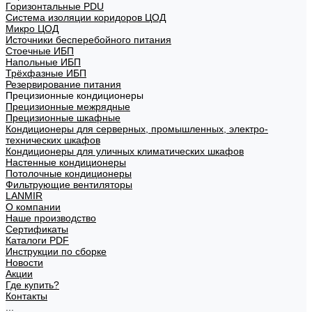
Горизонтальные PDU
Система изоляции коридоров ЦОД
Микро ЦОД
Источники бесперебойного питания
Стоечные ИБП
Напольные ИБП
Трёхфазные ИБП
Резервирование питания
Прецизионные кондиционеры
Прецизионные межрядные
Прецизионные шкафные
Кондиционеры для серверных, промышленных, электро-
технических шкафов
Кондиционеры для уличных климатических шкафов
Настенные кондиционеры
Потолочные кондиционеры
Фильтрующие вентиляторы
LANMIR
О компании
Наше производство
Сертификаты
Каталоги PDF
Инструкции по сборке
Новости
Акции
Где купить?
Контакты
...