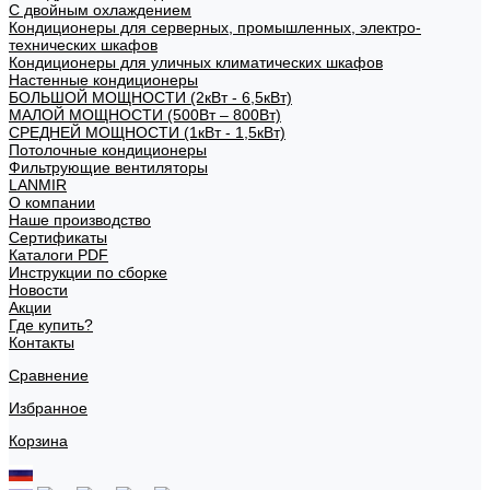
С двойным охлаждением
Кондиционеры для серверных, промышленных, электро-
технических шкафов
Кондиционеры для уличных климатических шкафов
Настенные кондиционеры
БОЛЬШОЙ МОЩНОСТИ (2кВт - 6,5кВт)
МАЛОЙ МОЩНОСТИ (500Вт – 800Вт)
СРЕДНЕЙ МОЩНОСТИ (1кВт - 1,5кВт)
Потолочные кондиционеры
Фильтрующие вентиляторы
LANMIR
О компании
Наше производство
Сертификаты
Каталоги PDF
Инструкции по сборке
Новости
Акции
Где купить?
Контакты
Сравнение
Избранное
Корзина