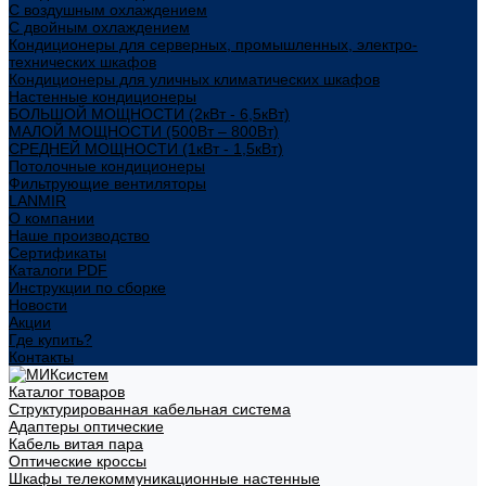
С воздушным охлаждением
С двойным охлаждением
Кондиционеры для серверных, промышленных, электро-
технических шкафов
Кондиционеры для уличных климатических шкафов
Настенные кондиционеры
БОЛЬШОЙ МОЩНОСТИ (2кВт - 6,5кВт)
МАЛОЙ МОЩНОСТИ (500Вт – 800Вт)
СРЕДНЕЙ МОЩНОСТИ (1кВт - 1,5кВт)
Потолочные кондиционеры
Фильтрующие вентиляторы
LANMIR
О компании
Наше производство
Сертификаты
Каталоги PDF
Инструкции по сборке
Новости
Акции
Где купить?
Контакты
Каталог товаров
Структурированная кабельная система
Адаптеры оптические
Кабель витая пара
Оптические кроссы
Шкафы телекоммуникационные настенные