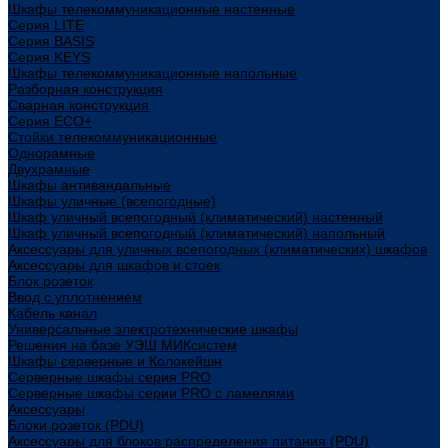
Шкафы телекоммуникационные настенные
Cерия LITE
Cерия BASIS
Cерия KEYS
Шкафы телекоммуникационные напольные
Разборная конструкция
Сварная конструкция
Серия ECO+
Стойки телекоммуникационные
Однорамные
Двухрамные
Шкафы антивандальные
Шкафы уличные (всепогодные)
Шкаф уличный всепогодный (климатический) настенный
Шкаф уличный всепогодный (климатический) напольный
Аксессуары для уличных всепогодных (климатических) шкафов
Аксессуары для шкафов и стоек
Блок розеток
Ввод с уплотнением
Кабель канал
Универсальные электротехнические шкафы
Решения на базе УЭШ МИКсистем
Шкафы серверные и Колокейшн
Серверные шкафы серия PRO
Серверные шкафы серии PRO с ламелями
Аксессуары
Блоки розеток (PDU)
Аксессуары для блоков распределения питания (PDU)