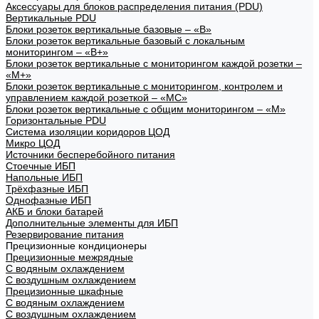
Аксессуары для блоков распределения питания (PDU)
Вертикальные PDU
Блоки розеток вертикальные базовые – «В»
Блоки розеток вертикальные базовый с локальным
мониторингом – «В+»
Блоки розеток вертикальные с мониторингом каждой розетки –
«М+»
Блоки розеток вертикальные с мониторингом, контролем и
управлением каждой розеткой – «МС»
Блоки розеток вертикальные с общим мониторингом – «М»
Горизонтальные PDU
Система изоляции коридоров ЦОД
Микро ЦОД
Источники бесперебойного питания
Стоечные ИБП
Напольные ИБП
Трёхфазные ИБП
Однофазные ИБП
АКБ и блоки батарей
Дополнительные элементы для ИБП
Резервирование питания
Прецизионные кондиционеры
Прецизионные межрядные
С водяным охлаждением
С воздушным охлаждением
Прецизионные шкафные
С водяным охлаждением
С воздушным охлаждением