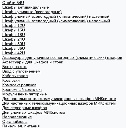
Стойки 54U
Шкафы антивандальные
Шкафы уличные (всепогодные)
Шкаф уличный всепогодный (климатический) настенный
Шкаф уличный всепогодный (климатический) напольный
Шкафы 12U
Шкафы 15U
Шкафы 18U
Шкафы 24U
Шкафы 30U
Шкафы 36U
Шкафы 42U
Аксессуары для уличных всепогодных (климатических) шкафов
Аксессуары для шкафов и стоек
Блок розеток
Ввод с уплотнением
Кабель канал
Козырьки
Комплект роликов
Крепежный комплект
Модули вентиляторные
Для напольных телекоммуникационных шкафов МИКсистем
Для настенных телекоммуникационных шкафов МИКсистем
Для серверных шкафов
Для уличных шкафов МИКсистем
Направляющие
Органайзеры
Панели эл. питания