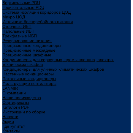
Вертикальные PDU
Горизонтальные PDU
Система изоляции коридоров ЦОД
Микро ЦОД
Источники бесперебойного питания
Стоечные ИБП
Напольные ИБП
Трёхфазные ИБП
Резервирование питания
Прецизионные кондиционеры
Прецизионные межрядные
Прецизионные шкафные
Кондиционеры для серверных, промышленных, электро-
технических шкафов
Кондиционеры для уличных климатических шкафов
Настенные кондиционеры
Потолочные кондиционеры
Фильтрующие вентиляторы
LANMIR
О компании
Наше производство
Сертификаты
Каталоги PDF
Инструкции по сборке
Новости
Акции
Где купить?
Контакты