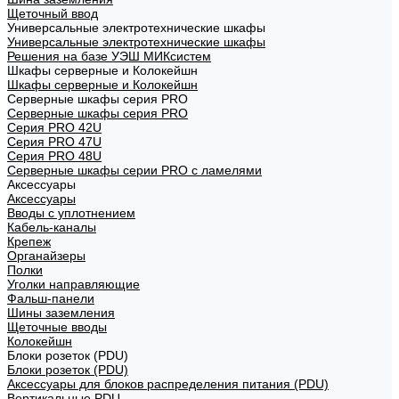
Щеточный ввод
Универсальные электротехнические шкафы
Универсальные электротехнические шкафы
Решения на базе УЭШ МИКсистем
Шкафы серверные и Колокейшн
Шкафы серверные и Колокейшн
Серверные шкафы серия PRO
Серверные шкафы серия PRO
Серия PRO 42U
Серия PRO 47U
Серия PRO 48U
Серверные шкафы серии PRO с ламелями
Аксессуары
Аксессуары
Вводы с уплотнением
Кабель-каналы
Крепеж
Органайзеры
Полки
Уголки направляющие
Фальш-панели
Шины заземления
Щеточные вводы
Колокейшн
Блоки розеток (PDU)
Блоки розеток (PDU)
Аксессуары для блоков распределения питания (PDU)
Вертикальные PDU