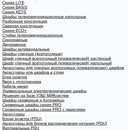
Cерия LITE
Cерия BASIS
Cерия KEYS
Шкафы телекоммуникационные напольные
Разборная конструкция
Сварная конструкция
Серия ECO+
Стойки телекоммуникационные
Однорамные
Двухрамные
Шкафы антивандальные
Шкафы уличные (всепогодные)
Шкаф уличный всепогодный (климатический) настенный
Шкаф уличный всепогодный (климатический) напольный
Аксессуары для уличных всепогодных (климатических) шкафов
Аксессуары для шкафов и стоек
Блок розеток
Ввод с уплотнением
Кабель канал
Универсальные электротехнические шкафы
Решения на базе УЭШ МИКсистем
Шкафы серверные и Колокейшн
Серверные шкафы серия PRO
Серверные шкафы серии PRO с ламелями
Аксессуары
Блоки розеток (PDU)
Аксессуары для блоков распределения питания (PDU)
Вертикальные PDU