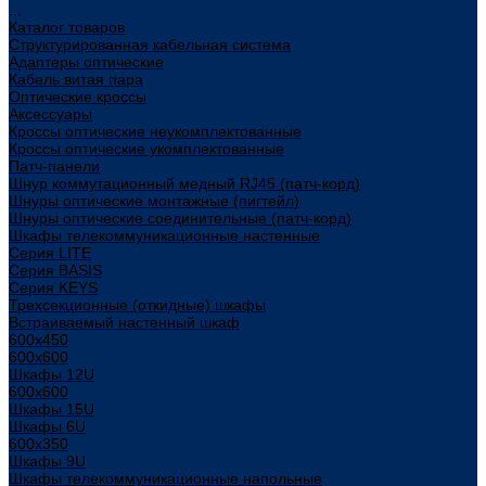
...
Каталог товаров
Структурированная кабельная система
Адаптеры оптические
Кабель витая пара
Оптические кроссы
Аксессуары
Кроссы оптические неукомплектованные
Кроссы оптические укомплектованные
Патч-панели
Шнур коммутационный медный RJ45 (патч-корд)
Шнуры оптические монтажные (пигтейл)
Шнуры оптические соединительные (патч-корд)
Шкафы телекоммуникационные настенные
Cерия LITE
Cерия BASIS
Cерия KEYS
Трехсекционные (откидные) шкафы
Встраиваемый настенный шкаф
600x450
600x600
Шкафы 12U
600x600
Шкафы 15U
Шкафы 6U
600x350
Шкафы 9U
Шкафы телекоммуникационные напольные