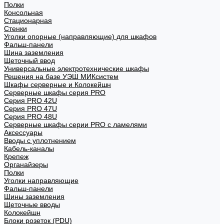
Полки
Консольная
Стационарная
Стенки
Уголки опорные (направляющие) для шкафов
Фальш-панели
Шина заземления
Щеточный ввод
Универсальные электротехнические шкафы
Решения на базе УЭШ МИКсистем
Шкафы серверные и Колокейшн
Серверные шкафы серия PRO
Серия PRO 42U
Серия PRO 47U
Серия PRO 48U
Серверные шкафы серии PRO с ламелями
Аксессуары
Вводы с уплотнением
Кабель-каналы
Крепеж
Органайзеры
Полки
Уголки направляющие
Фальш-панели
Шины заземления
Щеточные вводы
Колокейшн
Блоки розеток (PDU)