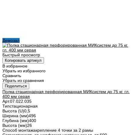
Демозал
Быстрый просмотр
Копировать артикул
В избранное
Убрать из избранного
Сравнить
Убрать из сравнения
Поделиться
Полка стационарная перфорированная МИКсистем до 75 кг. гл.
400 мм серая
Арт.
07.022.035
Тип
стационарная
Высота (U)
0,5
Ширина (мм)
496
Глубина (мм)
400
Высота (мм)
26
Способ монтажа
крепление 4 точки за 2 рамы
Совместимость со шкафами
с настенными гл. от 600,