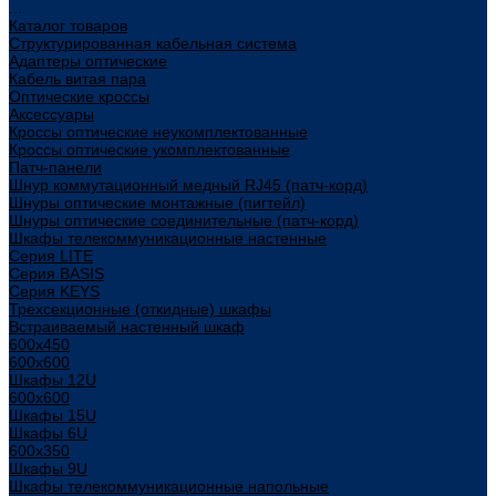
...
Каталог товаров
Структурированная кабельная система
Адаптеры оптические
Кабель витая пара
Оптические кроссы
Аксессуары
Кроссы оптические неукомплектованные
Кроссы оптические укомплектованные
Патч-панели
Шнур коммутационный медный RJ45 (патч-корд)
Шнуры оптические монтажные (пигтейл)
Шнуры оптические соединительные (патч-корд)
Шкафы телекоммуникационные настенные
Cерия LITE
Cерия BASIS
Cерия KEYS
Трехсекционные (откидные) шкафы
Встраиваемый настенный шкаф
600x450
600x600
Шкафы 12U
600x600
Шкафы 15U
Шкафы 6U
600x350
Шкафы 9U
Шкафы телекоммуникационные напольные