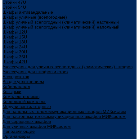
Стойки 47U
Стойки 54U
Шкафы антивандальные
Шкафы уличные (всепогодные)
Шкаф уличный всепогодный (климатический) настенный
Шкаф уличный всепогодный (климатический) напольный
Шкафы 12U
Шкафы 15U
Шкафы 18U
Шкафы 24U
Шкафы 30U
Шкафы 36U
Шкафы 42U
Аксессуары для уличных всепогодных (климатических) шкафов
Аксессуары для шкафов и стоек
Блок розеток
Ввод с уплотнением
Кабель канал
Козырьки
Комплект роликов
Крепежный комплект
Модули вентиляторные
Для напольных телекоммуникационных шкафов МИКсистем
Для настенных телекоммуникационных шкафов МИКсистем
Для серверных шкафов
Для уличных шкафов МИКсистем
Направляющие
Органайзеры