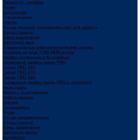
Панели эл. питания
Полки
Консольная
Стационарная
Стенки
Уголки опорные (направляющие) для шкафов
Фальш-панели
Шина заземления
Щеточный ввод
Универсальные электротехнические шкафы
Решения на базе УЭШ МИКсистем
Шкафы серверные и Колокейшн
Серверные шкафы серия PRO
Серия PRO 42U
Серия PRO 47U
Серия PRO 48U
Серверные шкафы серии PRO с ламелями
Аксессуары
Вводы с уплотнением
Кабель-каналы
Крепеж
Органайзеры
Полки
Уголки направляющие
Фальш-панели
Шины заземления
Щеточные вводы
Колокейшн