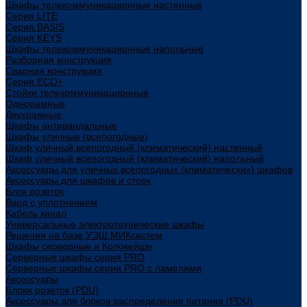
Шкафы телекоммуникационные настенные
Cерия LITE
Cерия BASIS
Cерия KEYS
Шкафы телекоммуникационные напольные
Разборная конструкция
Сварная конструкция
Серия ECO+
Стойки телекоммуникационные
Однорамные
Двухрамные
Шкафы антивандальные
Шкафы уличные (всепогодные)
Шкаф уличный всепогодный (климатический) настенный
Шкаф уличный всепогодный (климатический) напольный
Аксессуары для уличных всепогодных (климатических) шкафов
Аксессуары для шкафов и стоек
Блок розеток
Ввод с уплотнением
Кабель канал
Универсальные электротехнические шкафы
Решения на базе УЭШ МИКсистем
Шкафы серверные и Колокейшн
Серверные шкафы серия PRO
Серверные шкафы серии PRO с ламелями
Аксессуары
Блоки розеток (PDU)
Аксессуары для блоков распределения питания (PDU)