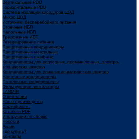
Вертикальные PDU
Горизонтальные PDU
Система изоляции коридоров ЦОД
Микро ЦОД
Источники бесперебойного питания
Стоечные ИБП
Напольные ИБП
Трёхфазные ИБП
Резервирование питания
Прецизионные кондиционеры
Прецизионные межрядные
Прецизионные шкафные
Кондиционеры для серверных, промышленных, электро-
технических шкафов
Кондиционеры для уличных климатических шкафов
Настенные кондиционеры
Потолочные кондиционеры
Фильтрующие вентиляторы
LANMIR
О компании
Наше производство
Сертификаты
Каталоги PDF
Инструкции по сборке
Новости
Акции
Где купить?
Контакты