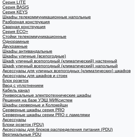
Cерия LITE
Cерия BASIS
Cерия KEYS
Шкафы телекоммуникационные напольные
Разборная конструкция
Сварная конструкция
Серия ECO+
Стойки телекоммуникационные
Однорамные
Двухрамные
Шкафы антивандальные
Шкафы уличные (всепогодные)
Шкаф уличный всепогодный (климатический) настенный
Шкаф уличный всепогодный (климатический) напольный
Аксессуары для уличных всепогодных (климатических) шкафов
Аксессуары для шкафов и стоек
Блок розеток
Ввод с уплотнением
Кабель канал
Универсальные электротехнические шкафы
Решения на базе УЭШ МИКсистем
Шкафы серверные и Колокейшн
Серверные шкафы серия PRO
Серверные шкафы серии PRO с ламелями
Аксессуары
Блоки розеток (PDU)
Аксессуары для блоков распределения питания (PDU)
Вертикальные PDU