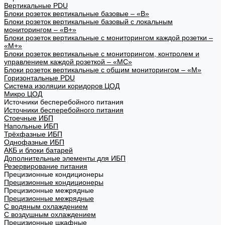
Вертикальные PDU
Блоки розеток вертикальные базовые – «В»
Блоки розеток вертикальные базовый с локальным
мониторингом – «В+»
Блоки розеток вертикальные с мониторингом каждой розетки –
«М+»
Блоки розеток вертикальные с мониторингом, контролем и
управлением каждой розеткой – «МС»
Блоки розеток вертикальные с общим мониторингом – «М»
Горизонтальные PDU
Система изоляции коридоров ЦОД
Микро ЦОД
Источники бесперебойного питания
Источники бесперебойного питания
Стоечные ИБП
Напольные ИБП
Трёхфазные ИБП
Однофазные ИБП
АКБ и блоки батарей
Дополнительные элементы для ИБП
Резервирование питания
Прецизионные кондиционеры
Прецизионные кондиционеры
Прецизионные межрядные
Прецизионные межрядные
С водяным охлаждением
С воздушным охлаждением
Прецизионные шкафные