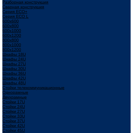
Разборная конструкция
Сварная конструкция
Серия ECO+
Серия ECO L
600x600
600x800
600х1000
600х1200
800x800
800х1000
800х1200
Шкафы 18U
Шкафы 24U
Шкафы 27U
Шкафы 30U
Шкафы 36U
Шкафы 42U
Шкафы 48U
Стойки телекоммуникационные
Однорамные
Двухрамные
Стойки 17U
Стойки 24U
Стойки 27U
Стойки 33U
Стойки 37U
Стойки 42U
Стойки 45U