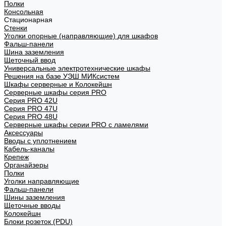
Полки
Консольная
Стационарная
Стенки
Уголки опорные (направляющие) для шкафов
Фальш-панели
Шина заземления
Щеточный ввод
Универсальные электротехнические шкафы
Решения на базе УЭШ МИКсистем
Шкафы серверные и Колокейшн
Серверные шкафы серия PRO
Серия PRO 42U
Серия PRO 47U
Серия PRO 48U
Серверные шкафы серии PRO с ламелями
Аксессуары
Вводы с уплотнением
Кабель-каналы
Крепеж
Органайзеры
Полки
Уголки направляющие
Фальш-панели
Шины заземления
Щеточные вводы
Колокейшн
Блоки розеток (PDU)