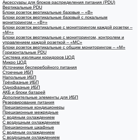
Аксессуары для блоков распределения питания (PDU)
Вертикальные PDU
Блоки розеток вертикальные базовые – «В»
Блоки розеток вертикальные базовый с локальным
мониторингом – «В+»
Блоки розеток вертикальные с мониторингом каждой розетки –
«М+»
Блоки розеток вертикальные с мониторингом, контролем и
управлением каждой розеткой – «МС»
Блоки розеток вертикальные с общим мониторингом – «М»
Горизонтальные PDU
Система изоляции коридоров ЦОД
Микро ЦОД
Источники бесперебойного питания
Стоечные ИБП
Напольные ИБП
Трёхфазные ИБП
Однофазные ИБП
АКБ и блоки батарей
Дополнительные элементы для ИБП
Резервирование питания
Прецизионные кондиционеры
Прецизионные межрядные
С водяным охлаждением
С воздушным охлаждением
Прецизионные шкафные
С водяным охлаждением
С воздушным охлаждением