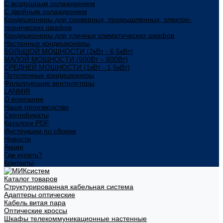
С воздушным охлаждением
С двойным охлаждением
Кондиционеры для серверных, промышленных, электро-
технических шкафов
Кондиционеры для уличных климатических шкафов
Настенные кондиционеры
БОЛЬШОЙ МОЩНОСТИ (2кВт - 6,5кВт)
МАЛОЙ МОЩНОСТИ (500Вт – 800Вт)
СРЕДНЕЙ МОЩНОСТИ (1кВт - 1,5кВт)
Потолочные кондиционеры
Фильтрующие вентиляторы
LANMIR
О компании
Наше производство
Сертификаты
Каталоги PDF
Инструкции по сборке
Новости
Акции
Где купить?
Контакты
Каталог товаров
Структурированная кабельная система
Адаптеры оптические
Кабель витая пара
Оптические кроссы
Шкафы телекоммуникационные настенные