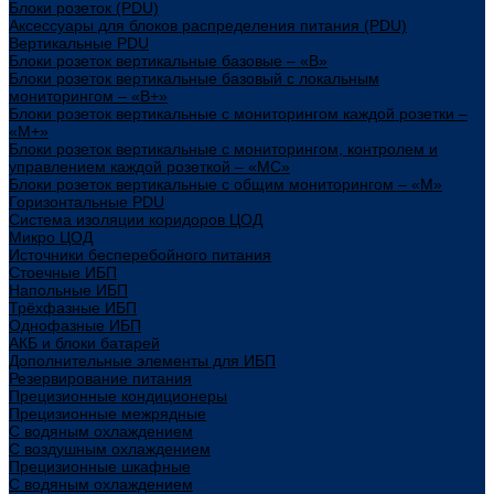
Блоки розеток (PDU)
Аксессуары для блоков распределения питания (PDU)
Вертикальные PDU
Блоки розеток вертикальные базовые – «В»
Блоки розеток вертикальные базовый с локальным
мониторингом – «В+»
Блоки розеток вертикальные с мониторингом каждой розетки –
«М+»
Блоки розеток вертикальные с мониторингом, контролем и
управлением каждой розеткой – «МС»
Блоки розеток вертикальные с общим мониторингом – «М»
Горизонтальные PDU
Система изоляции коридоров ЦОД
Микро ЦОД
Источники бесперебойного питания
Стоечные ИБП
Напольные ИБП
Трёхфазные ИБП
Однофазные ИБП
АКБ и блоки батарей
Дополнительные элементы для ИБП
Резервирование питания
Прецизионные кондиционеры
Прецизионные межрядные
С водяным охлаждением
С воздушным охлаждением
Прецизионные шкафные
С водяным охлаждением