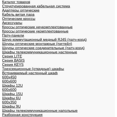
Каталог товаров
Структурированная кабельная система
Адаптеры оптические
Кабель витая пара
Оптические кроссы
Аксессуары
Кроссы оптические неукомплектованные
Кроссы оптические укомплектованные
Патч-панели
Шнур коммутационный медный RJ45 (патч-корд)
Шнуры оптические монтажные (пигтейл)
Шнуры оптические соединительные (патч-корд)
Шкафы телекоммуникационные настенные
Cерия LITE
Cерия BASIS
Cерия KEYS
Трехсекционные (откидные) шкафы
Встраиваемый настенный шкаф
600x450
600x600
Шкафы 12U
600x600
Шкафы 15U
Шкафы 6U
600x350
Шкафы 9U
Шкафы телекоммуникационные напольные
Разборная конструкция