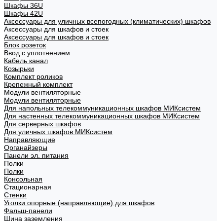
Шкафы 36U
Шкафы 42U
Аксессуары для уличных всепогодных (климатических) шкафов
Аксессуары для шкафов и стоек
Аксессуары для шкафов и стоек
Блок розеток
Ввод с уплотнением
Кабель канал
Козырьки
Комплект роликов
Крепежный комплект
Модули вентиляторные
Модули вентиляторные
Для напольных телекоммуникационных шкафов МИКсистем
Для настенных телекоммуникационных шкафов МИКсистем
Для серверных шкафов
Для уличных шкафов МИКсистем
Направляющие
Органайзеры
Панели эл. питания
Полки
Полки
Консольная
Стационарная
Стенки
Уголки опорные (направляющие) для шкафов
Фальш-панели
Шина заземления