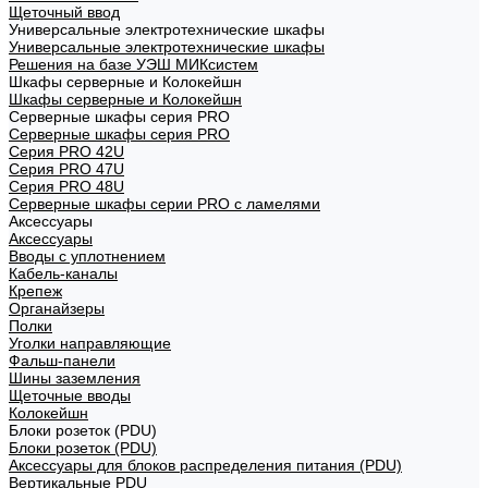
Щеточный ввод
Универсальные электротехнические шкафы
Универсальные электротехнические шкафы
Решения на базе УЭШ МИКсистем
Шкафы серверные и Колокейшн
Шкафы серверные и Колокейшн
Серверные шкафы серия PRO
Серверные шкафы серия PRO
Серия PRO 42U
Серия PRO 47U
Серия PRO 48U
Серверные шкафы серии PRO с ламелями
Аксессуары
Аксессуары
Вводы с уплотнением
Кабель-каналы
Крепеж
Органайзеры
Полки
Уголки направляющие
Фальш-панели
Шины заземления
Щеточные вводы
Колокейшн
Блоки розеток (PDU)
Блоки розеток (PDU)
Аксессуары для блоков распределения питания (PDU)
Вертикальные PDU