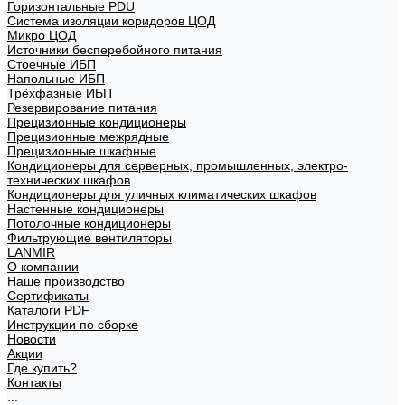
Горизонтальные PDU
Система изоляции коридоров ЦОД
Микро ЦОД
Источники бесперебойного питания
Стоечные ИБП
Напольные ИБП
Трёхфазные ИБП
Резервирование питания
Прецизионные кондиционеры
Прецизионные межрядные
Прецизионные шкафные
Кондиционеры для серверных, промышленных, электро-
технических шкафов
Кондиционеры для уличных климатических шкафов
Настенные кондиционеры
Потолочные кондиционеры
Фильтрующие вентиляторы
LANMIR
О компании
Наше производство
Сертификаты
Каталоги PDF
Инструкции по сборке
Новости
Акции
Где купить?
Контакты
...