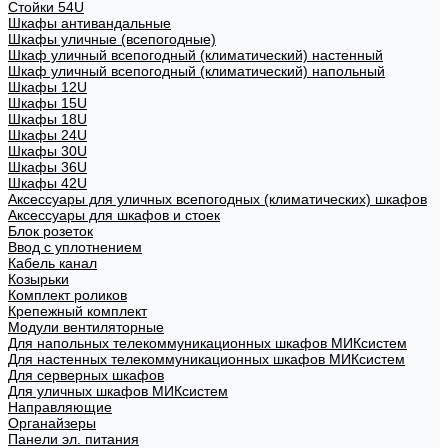
Стойки 54U
Шкафы антивандальные
Шкафы уличные (всепогодные)
Шкаф уличный всепогодный (климатический) настенный
Шкаф уличный всепогодный (климатический) напольный
Шкафы 12U
Шкафы 15U
Шкафы 18U
Шкафы 24U
Шкафы 30U
Шкафы 36U
Шкафы 42U
Аксессуары для уличных всепогодных (климатических) шкафов
Аксессуары для шкафов и стоек
Блок розеток
Ввод с уплотнением
Кабель канал
Козырьки
Комплект роликов
Крепежный комплект
Модули вентиляторные
Для напольных телекоммуникационных шкафов МИКсистем
Для настенных телекоммуникационных шкафов МИКсистем
Для серверных шкафов
Для уличных шкафов МИКсистем
Направляющие
Органайзеры
Панели эл. питания