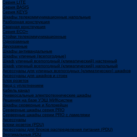
Cерия LITE
Cерия BASIS
Cерия KEYS
Шкафы телекоммуникационные напольные
Разборная конструкция
Сварная конструкция
Серия ECO+
Стойки телекоммуникационные
Однорамные
Двухрамные
Шкафы антивандальные
Шкафы уличные (всепогодные)
Шкаф уличный всепогодный (климатический) настенный
Шкаф уличный всепогодный (климатический) напольный
Аксессуары для уличных всепогодных (климатических) шкафов
Аксессуары для шкафов и стоек
Блок розеток
Ввод с уплотнением
Кабель канал
Универсальные электротехнические шкафы
Решения на базе УЭШ МИКсистем
Шкафы серверные и Колокейшн
Серверные шкафы серия PRO
Серверные шкафы серии PRO с ламелями
Аксессуары
Блоки розеток (PDU)
Аксессуары для блоков распределения питания (PDU)
Вертикальные PDU