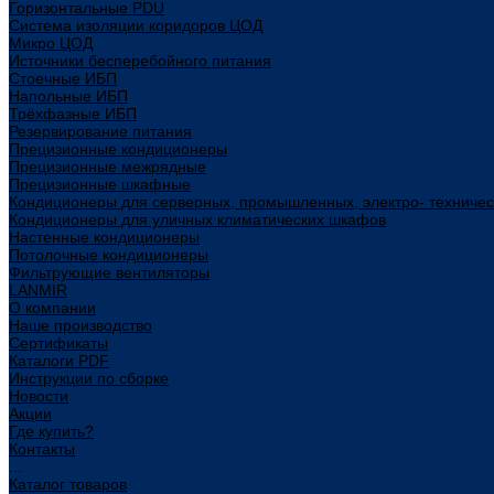
Горизонтальные PDU
Система изоляции коридоров ЦОД
Микро ЦОД
Источники бесперебойного питания
Стоечные ИБП
Напольные ИБП
Трёхфазные ИБП
Резервирование питания
Прецизионные кондиционеры
Прецизионные межрядные
Прецизионные шкафные
Кондиционеры для серверных, промышленных, электро- техниче
Кондиционеры для уличных климатических шкафов
Настенные кондиционеры
Потолочные кондиционеры
Фильтрующие вентиляторы
LANMIR
О компании
Наше производство
Сертификаты
Каталоги PDF
Инструкции по сборке
Новости
Акции
Где купить?
Контакты
...
Каталог товаров