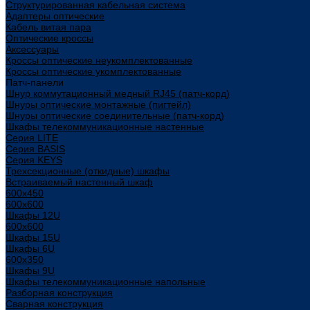
Структурированная кабельная система
Адаптеры оптические
Кабель витая пара
Оптические кроссы
Аксессуары
Кроссы оптические неукомплектованные
Кроссы оптические укомплектованные
Патч-панели
Шнур коммутационный медный RJ45 (патч-корд)
Шнуры оптические монтажные (пигтейл)
Шнуры оптические соединительные (патч-корд)
Шкафы телекоммуникационные настенные
Cерия LITE
Cерия BASIS
Cерия KEYS
Трехсекционные (откидные) шкафы
Встраиваемый настенный шкаф
600x450
600x600
Шкафы 12U
600x600
Шкафы 15U
Шкафы 6U
600x350
Шкафы 9U
Шкафы телекоммуникационные напольные
Разборная конструкция
Сварная конструкция