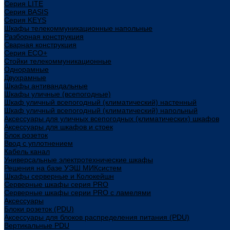
Cерия LITE
Cерия BASIS
Cерия KEYS
Шкафы телекоммуникационные напольные
Разборная конструкция
Сварная конструкция
Серия ECO+
Стойки телекоммуникационные
Однорамные
Двухрамные
Шкафы антивандальные
Шкафы уличные (всепогодные)
Шкаф уличный всепогодный (климатический) настенный
Шкаф уличный всепогодный (климатический) напольный
Аксессуары для уличных всепогодных (климатических) шкафов
Аксессуары для шкафов и стоек
Блок розеток
Ввод с уплотнением
Кабель канал
Универсальные электротехнические шкафы
Решения на базе УЭШ МИКсистем
Шкафы серверные и Колокейшн
Серверные шкафы серия PRO
Серверные шкафы серии PRO с ламелями
Аксессуары
Блоки розеток (PDU)
Аксессуары для блоков распределения питания (PDU)
Вертикальные PDU