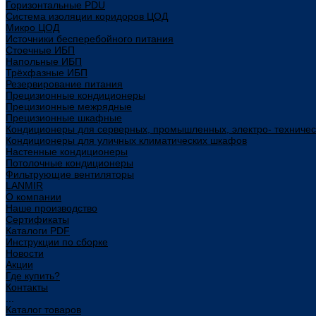
Горизонтальные PDU
Система изоляции коридоров ЦОД
Микро ЦОД
Источники бесперебойного питания
Стоечные ИБП
Напольные ИБП
Трёхфазные ИБП
Резервирование питания
Прецизионные кондиционеры
Прецизионные межрядные
Прецизионные шкафные
Кондиционеры для серверных, промышленных, электро- техниче
Кондиционеры для уличных климатических шкафов
Настенные кондиционеры
Потолочные кондиционеры
Фильтрующие вентиляторы
LANMIR
О компании
Наше производство
Сертификаты
Каталоги PDF
Инструкции по сборке
Новости
Акции
Где купить?
Контакты
...
Каталог товаров