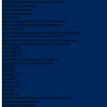
Структурированная кабельная система
Адаптеры оптические
Кабель витая пара
Оптические кроссы
Аксессуары
Кроссы оптические неукомплектованные
Кроссы оптические укомплектованные
Патч-панели
Шнур коммутационный медный RJ45 (патч-корд)
Шнуры оптические монтажные (пигтейл)
Шнуры оптические соединительные (патч-корд)
Шкафы телекоммуникационные настенные
Cерия LITE
Cерия BASIS
Cерия KEYS
Трехсекционные (откидные) шкафы
Встраиваемый настенный шкаф
600x450
600x600
Шкафы 12U
600x600
Шкафы 15U
Шкафы 6U
600x350
Шкафы 9U
Шкафы телекоммуникационные напольные
Разборная конструкция
Сварная конструкция