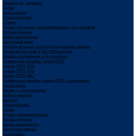
Панели эл. питания
Полки
Консольная
Стационарная
Стенки
Уголки опорные (направляющие) для шкафов
Фальш-панели
Шина заземления
Щеточный ввод
Универсальные электротехнические шкафы
Решения на базе УЭШ МИКсистем
Шкафы серверные и Колокейшн
Серверные шкафы серия PRO
Серия PRO 42U
Серия PRO 47U
Серия PRO 48U
Серверные шкафы серии PRO с ламелями
Аксессуары
Вводы с уплотнением
Кабель-каналы
Крепеж
Органайзеры
Полки
Уголки направляющие
Фальш-панели
Шины заземления
Щеточные вводы
Колокейшн