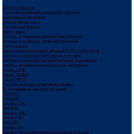
...
Каталог товаров
Структурированная кабельная система
Адаптеры оптические
Кабель витая пара
Оптические кроссы
Аксессуары
Кроссы оптические неукомплектованные
Кроссы оптические укомплектованные
Патч-панели
Шнур коммутационный медный RJ45 (патч-корд)
Шнуры оптические монтажные (пигтейл)
Шнуры оптические соединительные (патч-корд)
Шкафы телекоммуникационные настенные
Cерия LITE
Cерия BASIS
Cерия KEYS
Трехсекционные (откидные) шкафы
Встраиваемый настенный шкаф
600x450
600x600
Шкафы 12U
600x600
Шкафы 15U
Шкафы 6U
600x350
Шкафы 9U
Шкафы телекоммуникационные напольные