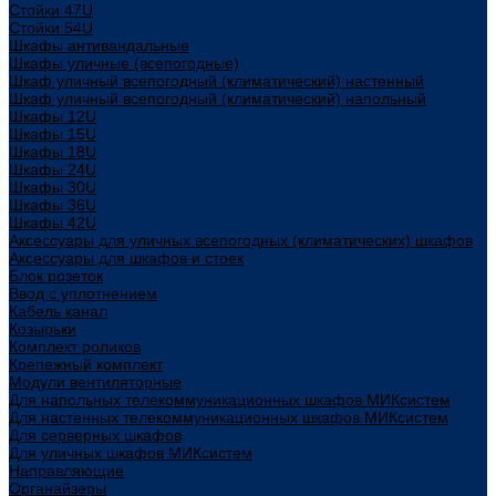
Стойки 47U
Стойки 54U
Шкафы антивандальные
Шкафы уличные (всепогодные)
Шкаф уличный всепогодный (климатический) настенный
Шкаф уличный всепогодный (климатический) напольный
Шкафы 12U
Шкафы 15U
Шкафы 18U
Шкафы 24U
Шкафы 30U
Шкафы 36U
Шкафы 42U
Аксессуары для уличных всепогодных (климатических) шкафов
Аксессуары для шкафов и стоек
Блок розеток
Ввод с уплотнением
Кабель канал
Козырьки
Комплект роликов
Крепежный комплект
Модули вентиляторные
Для напольных телекоммуникационных шкафов МИКсистем
Для настенных телекоммуникационных шкафов МИКсистем
Для серверных шкафов
Для уличных шкафов МИКсистем
Направляющие
Органайзеры