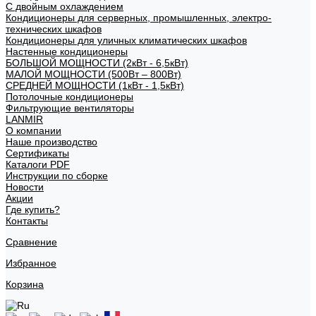
С двойным охлаждением
Кондиционеры для серверных, промышленных, электро-
технических шкафов
Кондиционеры для уличных климатических шкафов
Настенные кондиционеры
БОЛЬШОЙ МОЩНОСТИ (2кВт - 6,5кВт)
МАЛОЙ МОЩНОСТИ (500Вт – 800Вт)
СРЕДНЕЙ МОЩНОСТИ (1кВт - 1,5кВт)
Потолочные кондиционеры
Фильтрующие вентиляторы
LANMIR
О компании
Наше производство
Сертификаты
Каталоги PDF
Инструкции по сборке
Новости
Акции
Где купить?
Контакты
Сравнение
Избранное
Корзина