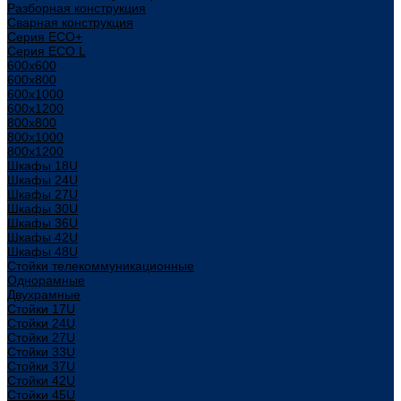
Разборная конструкция
Сварная конструкция
Серия ECO+
Серия ECO L
600x600
600x800
600х1000
600х1200
800x800
800х1000
800х1200
Шкафы 18U
Шкафы 24U
Шкафы 27U
Шкафы 30U
Шкафы 36U
Шкафы 42U
Шкафы 48U
Стойки телекоммуникационные
Однорамные
Двухрамные
Стойки 17U
Стойки 24U
Стойки 27U
Стойки 33U
Стойки 37U
Стойки 42U
Стойки 45U