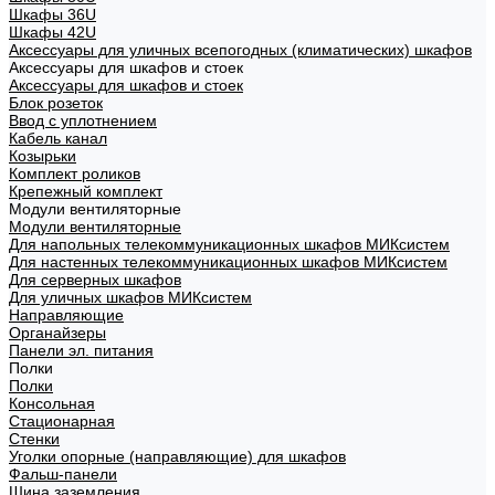
Шкафы 36U
Шкафы 42U
Аксессуары для уличных всепогодных (климатических) шкафов
Аксессуары для шкафов и стоек
Аксессуары для шкафов и стоек
Блок розеток
Ввод с уплотнением
Кабель канал
Козырьки
Комплект роликов
Крепежный комплект
Модули вентиляторные
Модули вентиляторные
Для напольных телекоммуникационных шкафов МИКсистем
Для настенных телекоммуникационных шкафов МИКсистем
Для серверных шкафов
Для уличных шкафов МИКсистем
Направляющие
Органайзеры
Панели эл. питания
Полки
Полки
Консольная
Стационарная
Стенки
Уголки опорные (направляющие) для шкафов
Фальш-панели
Шина заземления