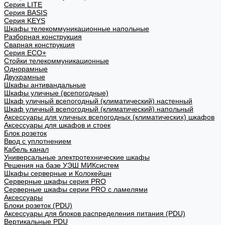
Cерия LITE
Cерия BASIS
Cерия KEYS
Шкафы телекоммуникационные напольные
Разборная конструкция
Сварная конструкция
Серия ECO+
Стойки телекоммуникационные
Однорамные
Двухрамные
Шкафы антивандальные
Шкафы уличные (всепогодные)
Шкаф уличный всепогодный (климатический) настенный
Шкаф уличный всепогодный (климатический) напольный
Аксессуары для уличных всепогодных (климатических) шкафов
Аксессуары для шкафов и стоек
Блок розеток
Ввод с уплотнением
Кабель канал
Универсальные электротехнические шкафы
Решения на базе УЭШ МИКсистем
Шкафы серверные и Колокейшн
Серверные шкафы серия PRO
Серверные шкафы серии PRO с ламелями
Аксессуары
Блоки розеток (PDU)
Аксессуары для блоков распределения питания (PDU)
Вертикальные PDU