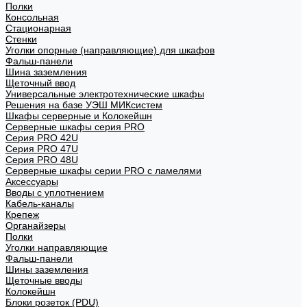
Полки
Консольная
Стационарная
Стенки
Уголки опорные (направляющие) для шкафов
Фальш-панели
Шина заземления
Щеточный ввод
Универсальные электротехнические шкафы
Решения на базе УЭШ МИКсистем
Шкафы серверные и Колокейшн
Серверные шкафы серия PRO
Серия PRO 42U
Серия PRO 47U
Серия PRO 48U
Серверные шкафы серии PRO с ламелями
Аксессуары
Вводы с уплотнением
Кабель-каналы
Крепеж
Органайзеры
Полки
Уголки направляющие
Фальш-панели
Шины заземления
Щеточные вводы
Колокейшн
Блоки розеток (PDU)