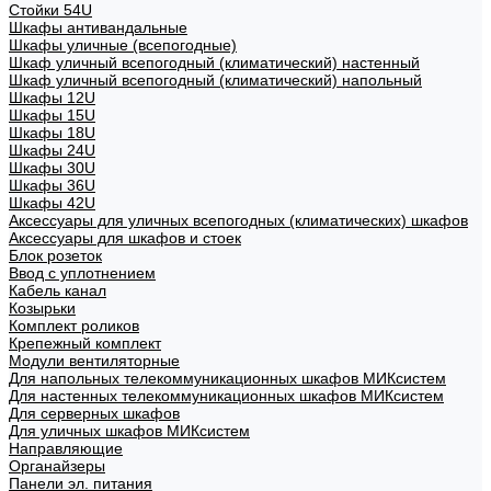
Стойки 54U
Шкафы антивандальные
Шкафы уличные (всепогодные)
Шкаф уличный всепогодный (климатический) настенный
Шкаф уличный всепогодный (климатический) напольный
Шкафы 12U
Шкафы 15U
Шкафы 18U
Шкафы 24U
Шкафы 30U
Шкафы 36U
Шкафы 42U
Аксессуары для уличных всепогодных (климатических) шкафов
Аксессуары для шкафов и стоек
Блок розеток
Ввод с уплотнением
Кабель канал
Козырьки
Комплект роликов
Крепежный комплект
Модули вентиляторные
Для напольных телекоммуникационных шкафов МИКсистем
Для настенных телекоммуникационных шкафов МИКсистем
Для серверных шкафов
Для уличных шкафов МИКсистем
Направляющие
Органайзеры
Панели эл. питания