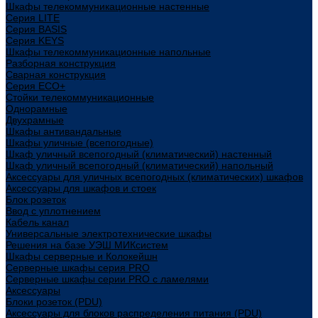
Шкафы телекоммуникационные настенные
Cерия LITE
Cерия BASIS
Cерия KEYS
Шкафы телекоммуникационные напольные
Разборная конструкция
Сварная конструкция
Серия ECO+
Стойки телекоммуникационные
Однорамные
Двухрамные
Шкафы антивандальные
Шкафы уличные (всепогодные)
Шкаф уличный всепогодный (климатический) настенный
Шкаф уличный всепогодный (климатический) напольный
Аксессуары для уличных всепогодных (климатических) шкафов
Аксессуары для шкафов и стоек
Блок розеток
Ввод с уплотнением
Кабель канал
Универсальные электротехнические шкафы
Решения на базе УЭШ МИКсистем
Шкафы серверные и Колокейшн
Серверные шкафы серия PRO
Серверные шкафы серии PRO с ламелями
Аксессуары
Блоки розеток (PDU)
Аксессуары для блоков распределения питания (PDU)