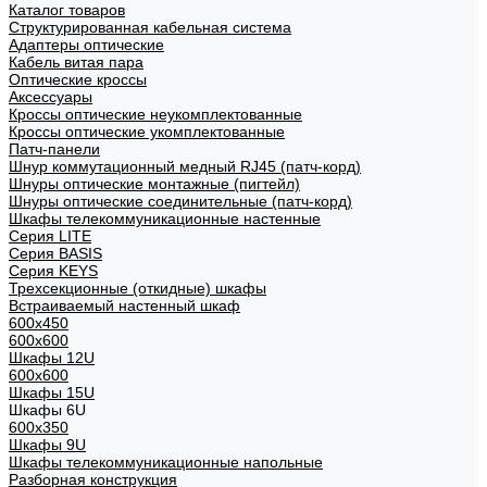
Каталог товаров
Структурированная кабельная система
Адаптеры оптические
Кабель витая пара
Оптические кроссы
Аксессуары
Кроссы оптические неукомплектованные
Кроссы оптические укомплектованные
Патч-панели
Шнур коммутационный медный RJ45 (патч-корд)
Шнуры оптические монтажные (пигтейл)
Шнуры оптические соединительные (патч-корд)
Шкафы телекоммуникационные настенные
Cерия LITE
Cерия BASIS
Cерия KEYS
Трехсекционные (откидные) шкафы
Встраиваемый настенный шкаф
600x450
600x600
Шкафы 12U
600x600
Шкафы 15U
Шкафы 6U
600x350
Шкафы 9U
Шкафы телекоммуникационные напольные
Разборная конструкция