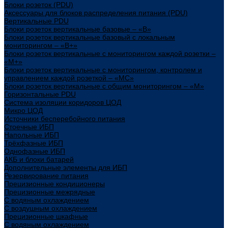
Блоки розеток (PDU)
Аксессуары для блоков распределения питания (PDU)
Вертикальные PDU
Блоки розеток вертикальные базовые – «В»
Блоки розеток вертикальные базовый с локальным
мониторингом – «В+»
Блоки розеток вертикальные с мониторингом каждой розетки –
«М+»
Блоки розеток вертикальные с мониторингом, контролем и
управлением каждой розеткой – «МС»
Блоки розеток вертикальные с общим мониторингом – «М»
Горизонтальные PDU
Система изоляции коридоров ЦОД
Микро ЦОД
Источники бесперебойного питания
Стоечные ИБП
Напольные ИБП
Трёхфазные ИБП
Однофазные ИБП
АКБ и блоки батарей
Дополнительные элементы для ИБП
Резервирование питания
Прецизионные кондиционеры
Прецизионные межрядные
С водяным охлаждением
С воздушным охлаждением
Прецизионные шкафные
С водяным охлаждением