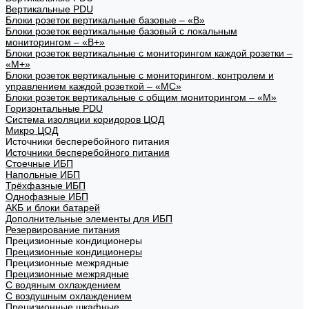
Вертикальные PDU
Блоки розеток вертикальные базовые – «В»
Блоки розеток вертикальные базовый с локальным
мониторингом – «В+»
Блоки розеток вертикальные с мониторингом каждой розетки –
«М+»
Блоки розеток вертикальные с мониторингом, контролем и
управлением каждой розеткой – «МС»
Блоки розеток вертикальные с общим мониторингом – «М»
Горизонтальные PDU
Система изоляции коридоров ЦОД
Микро ЦОД
Источники бесперебойного питания
Источники бесперебойного питания
Стоечные ИБП
Напольные ИБП
Трёхфазные ИБП
Однофазные ИБП
АКБ и блоки батарей
Дополнительные элементы для ИБП
Резервирование питания
Прецизионные кондиционеры
Прецизионные кондиционеры
Прецизионные межрядные
Прецизионные межрядные
С водяным охлаждением
С воздушным охлаждением
Прецизионные шкафные