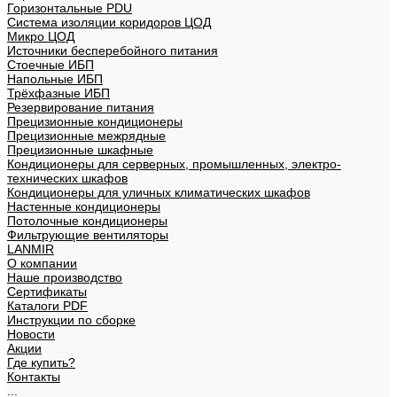
Горизонтальные PDU
Система изоляции коридоров ЦОД
Микро ЦОД
Источники бесперебойного питания
Стоечные ИБП
Напольные ИБП
Трёхфазные ИБП
Резервирование питания
Прецизионные кондиционеры
Прецизионные межрядные
Прецизионные шкафные
Кондиционеры для серверных, промышленных, электро-
технических шкафов
Кондиционеры для уличных климатических шкафов
Настенные кондиционеры
Потолочные кондиционеры
Фильтрующие вентиляторы
LANMIR
О компании
Наше производство
Сертификаты
Каталоги PDF
Инструкции по сборке
Новости
Акции
Где купить?
Контакты
...