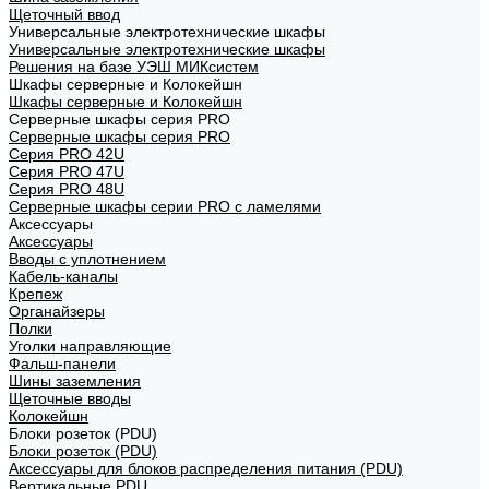
Щеточный ввод
Универсальные электротехнические шкафы
Универсальные электротехнические шкафы
Решения на базе УЭШ МИКсистем
Шкафы серверные и Колокейшн
Шкафы серверные и Колокейшн
Серверные шкафы серия PRO
Серверные шкафы серия PRO
Серия PRO 42U
Серия PRO 47U
Серия PRO 48U
Серверные шкафы серии PRO с ламелями
Аксессуары
Аксессуары
Вводы с уплотнением
Кабель-каналы
Крепеж
Органайзеры
Полки
Уголки направляющие
Фальш-панели
Шины заземления
Щеточные вводы
Колокейшн
Блоки розеток (PDU)
Блоки розеток (PDU)
Аксессуары для блоков распределения питания (PDU)
Вертикальные PDU