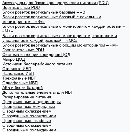
Аксессуары для блоков распределения питания (PDU)
Вертикальные PDU
Блоки розеток вертикальные базовые – «В»
Блоки розеток вертикальные базовый с локальным
мониторингом – «В+»
Блоки розеток вертикальные с мониторингом каждой розетки –
«М+»
Блоки розеток вертикальные с мониторингом, контролем и
управлением каждой розеткой – «МС»
Блоки розеток вертикальные с общим мониторингом – «М»
Горизонтальные PDU
Система изоляции коридоров ЦОД
Микро ЦОД
Источники бесперебойного питания
Стоечные ИБП
Напольные ИБП
Трёхфазные ИБП
Однофазные ИБП
АКБ и блоки батарей
Дополнительные элементы для ИБП
Резервирование питания
Прецизионные кондиционеры
Прецизионные межрядные
С водяным охлаждением
С воздушным охлаждением
Прецизионные шкафные
С водяным охлаждением
С воздушным охлаждением