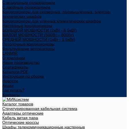
С воздушным охлаждением
С двойным охлаждением
Кондиционеры для серверных, промышленных, электро-
технических шкафов
Кондиционеры для уличных климатических шкафов
Настенные кондиционеры
БОЛЬШОЙ МОЩНОСТИ (2кВт - 6,5кВт)
МАЛОЙ МОЩНОСТИ (500Вт – 800Вт)
СРЕДНЕЙ МОЩНОСТИ (1кВт - 1,5кВт)
Потолочные кондиционеры
Фильтрующие вентиляторы
LANMIR
О компании
Наше производство
Сертификаты
Каталоги PDF
Инструкции по сборке
Новости
Акции
Где купить?
Контакты
Каталог товаров
Структурированная кабельная система
Адаптеры оптические
Кабель витая пара
Оптические кроссы
Шкафы телекоммуникационные настенные