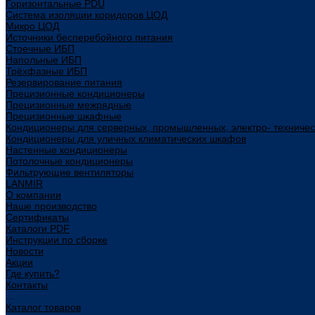
Горизонтальные PDU
Система изоляции коридоров ЦОД
Микро ЦОД
Источники бесперебойного питания
Стоечные ИБП
Напольные ИБП
Трёхфазные ИБП
Резервирование питания
Прецизионные кондиционеры
Прецизионные межрядные
Прецизионные шкафные
Кондиционеры для серверных, промышленных, электро- техниче
Кондиционеры для уличных климатических шкафов
Настенные кондиционеры
Потолочные кондиционеры
Фильтрующие вентиляторы
LANMIR
О компании
Наше производство
Сертификаты
Каталоги PDF
Инструкции по сборке
Новости
Акции
Где купить?
Контакты
...
Каталог товаров