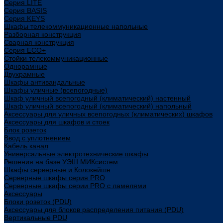
Cерия LITE
Cерия BASIS
Cерия KEYS
Шкафы телекоммуникационные напольные
Разборная конструкция
Сварная конструкция
Серия ECO+
Стойки телекоммуникационные
Однорамные
Двухрамные
Шкафы антивандальные
Шкафы уличные (всепогодные)
Шкаф уличный всепогодный (климатический) настенный
Шкаф уличный всепогодный (климатический) напольный
Аксессуары для уличных всепогодных (климатических) шкафов
Аксессуары для шкафов и стоек
Блок розеток
Ввод с уплотнением
Кабель канал
Универсальные электротехнические шкафы
Решения на базе УЭШ МИКсистем
Шкафы серверные и Колокейшн
Серверные шкафы серия PRO
Серверные шкафы серии PRO с ламелями
Аксессуары
Блоки розеток (PDU)
Аксессуары для блоков распределения питания (PDU)
Вертикальные PDU