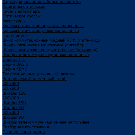
Структурированная кабельная система
Адаптеры оптические
Кабель витая пара
Оптические кроссы
Аксессуары
Кроссы оптические неукомплектованные
Кроссы оптические укомплектованные
Патч-панели
Шнур коммутационный медный RJ45 (патч-корд)
Шнуры оптические монтажные (пигтейл)
Шнуры оптические соединительные (патч-корд)
Шкафы телекоммуникационные настенные
Cерия LITE
Cерия BASIS
Cерия KEYS
Трехсекционные (откидные) шкафы
Встраиваемый настенный шкаф
600x450
600x600
Шкафы 12U
600x600
Шкафы 15U
Шкафы 6U
600x350
Шкафы 9U
Шкафы телекоммуникационные напольные
Разборная конструкция
Сварная конструкция