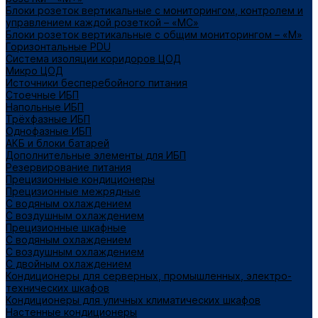
Блоки розеток вертикальные с мониторингом, контролем и
управлением каждой розеткой – «МС»
Блоки розеток вертикальные с общим мониторингом – «М»
Горизонтальные PDU
Система изоляции коридоров ЦОД
Микро ЦОД
Источники бесперебойного питания
Стоечные ИБП
Напольные ИБП
Трёхфазные ИБП
Однофазные ИБП
АКБ и блоки батарей
Дополнительные элементы для ИБП
Резервирование питания
Прецизионные кондиционеры
Прецизионные межрядные
С водяным охлаждением
С воздушным охлаждением
Прецизионные шкафные
С водяным охлаждением
С воздушным охлаждением
С двойным охлаждением
Кондиционеры для серверных, промышленных, электро-
технических шкафов
Кондиционеры для уличных климатических шкафов
Настенные кондиционеры