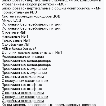
Блоки розеток вертикальные с мониторингом, контролем и
управлением каждой розеткой – «МС»
Блоки розеток вертикальные с общим мониторингом – «М»
Горизонтальные PDU
Система изоляции коридоров ЦОД
Микро ЦОД
Источники бесперебойного питания
Источники бесперебойного питания
Стоечные ИБП
Напольные ИБП
Трёхфазные ИБП
Однофазные ИБП
АКБ и блоки батарей
Дополнительные элементы для ИБП
Резервирование питания
Прецизионные кондиционеры
Прецизионные кондиционеры
Прецизионные межрядные
Прецизионные межрядные
С водяным охлаждением
С воздушным охлаждением
Прецизионные шкафные
Прецизионные шкафные
С водяным охлаждением
С воздушным охлаждением
С двойным охлаждением
Кондиционеры для серверных, промышленных, электро-