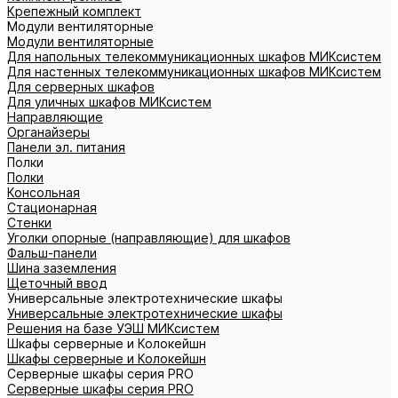
Крепежный комплект
Модули вентиляторные
Модули вентиляторные
Для напольных телекоммуникационных шкафов МИКсистем
Для настенных телекоммуникационных шкафов МИКсистем
Для серверных шкафов
Для уличных шкафов МИКсистем
Направляющие
Органайзеры
Панели эл. питания
Полки
Полки
Консольная
Стационарная
Стенки
Уголки опорные (направляющие) для шкафов
Фальш-панели
Шина заземления
Щеточный ввод
Универсальные электротехнические шкафы
Универсальные электротехнические шкафы
Решения на базе УЭШ МИКсистем
Шкафы серверные и Колокейшн
Шкафы серверные и Колокейшн
Серверные шкафы серия PRO
Серверные шкафы серия PRO