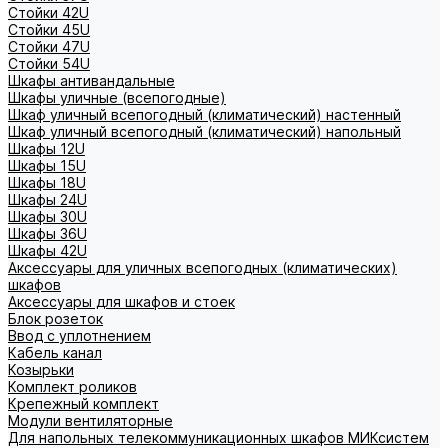
Стойки 42U
Стойки 45U
Стойки 47U
Стойки 54U
Шкафы антивандальные
Шкафы уличные (всепогодные)
Шкаф уличный всепогодный (климатический) настенный
Шкаф уличный всепогодный (климатический) напольный
Шкафы 12U
Шкафы 15U
Шкафы 18U
Шкафы 24U
Шкафы 30U
Шкафы 36U
Шкафы 42U
Аксессуары для уличных всепогодных (климатических)
шкафов
Аксессуары для шкафов и стоек
Блок розеток
Ввод с уплотнением
Кабель канал
Козырьки
Комплект роликов
Крепежный комплект
Модули вентиляторные
Для напольных телекоммуникационных шкафов МИКсистем