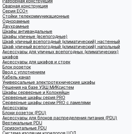
Разборная конструкция
Сварная конструкция
Серия ECO+
Стойки телекоммуникационные
Однорамные
Двухрамные
Шкафы антивандальные
Шкафы уличные (всепогодные)
Шкаф уличный всепогодный (климатический) настенный
Шкаф уличный всепогодный (климатический) напольный
Аксессуары для уличных всепогодных (климатических)
шкафов
Аксессуары для шкафов и стоек
Блок розеток
Ввод с уплотнением
Кабель канал
Универсальные электротехнические шкафы
Решения на базе УЭШ МИКсистем
Шкафы серверные и Колокейшн
Серверные шкафы серия PRO
Серверные шкафы серии PRO с ламелями
Аксессуары
Блоки розеток (PDU)
Аксессуары для блоков распределения питания (PDU)
Вертикальные PDU
Горизонтальные PDU
Система изоляции коридоров ЦОД