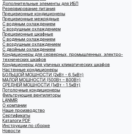
Дополнительные элементы для ИБП
Резервирование питания
Прецизионные кондиционеры
Прецизионные межрядные
С водяным охлаждением
С воздушным охлаждением
Прецизионные шкафные
С водяным охлаждением
С воздушным охлаждением
С двойным охлаждением
Кондиционеры для серверных, промышленных, электро-
технических шкафов
Кондиционеры для уличных климатических шкафов
Настенные кондиционеры
БОЛЬШОЙ МОЩНОСТИ (2кВт - 6,5кВт)
МАЛОЙ МОЩНОСТИ (500Вт – 800Вт)
СРЕДНЕЙ МОЩНОСТИ (1кВт - 1,5кВт)
Потолочные кондиционеры
Фильтрующие вентиляторы
LANMIR
О компании
Наше производство
Сертификаты
Каталоги PDF
Инструкции по сборке
Новости