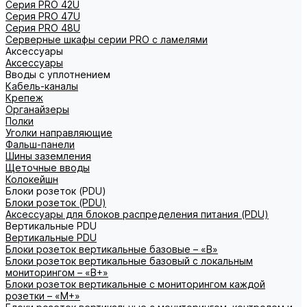
Серия PRO 42U
Серия PRO 47U
Серия PRO 48U
Серверные шкафы серии PRO с ламелями
Аксессуары
Аксессуары
Вводы с уплотнением
Кабель-каналы
Крепеж
Органайзеры
Полки
Уголки направляющие
Фальш-панели
Шины заземления
Щеточные вводы
Колокейшн
Блоки розеток (PDU)
Блоки розеток (PDU)
Аксессуары для блоков распределения питания (PDU)
Вертикальные PDU
Вертикальные PDU
Блоки розеток вертикальные базовые – «В»
Блоки розеток вертикальные базовый с локальным
мониторингом – «В+»
Блоки розеток вертикальные с мониторингом каждой
розетки – «М+»