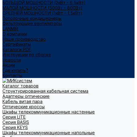
БОЛЬШОЙ МОЩНОСТИ (2кВт - 6,5кВт)
МАЛОЙ МОЩНОСТИ (500Вт – 800Вт)
СРЕДНЕЙ МОЩНОСТИ (1кВт - 1,5кВт)
Потолочные кондиционеры
Фильтрующие вентиляторы
LANMIR
О компании
Наше производство
Сертификаты
Каталоги PDF
Инструкции по сборке
Новости
Акции
Где купить?
Контакты
Каталог товаров
Структурированная кабельная система
Адаптеры оптические
Кабель витая пара
Оптические кроссы
Шкафы телекоммуникационные настенные
Cерия LITE
Cерия BASIS
Cерия KEYS
Шкафы телекоммуникационные напольные