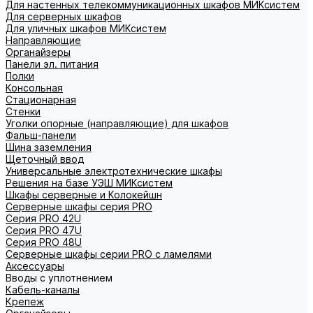
Для настенных телекоммуникационных шкафов МИКсистем
Для серверных шкафов
Для уличных шкафов МИКсистем
Направляющие
Органайзеры
Панели эл. питания
Полки
Консольная
Стационарная
Стенки
Уголки опорные (направляющие) для шкафов
Фальш-панели
Шина заземления
Щеточный ввод
Универсальные электротехнические шкафы
Решения на базе УЭШ МИКсистем
Шкафы серверные и Колокейшн
Серверные шкафы серия PRO
Серия PRO 42U
Серия PRO 47U
Серия PRO 48U
Серверные шкафы серии PRO с ламелями
Аксессуары
Вводы с уплотнением
Кабель-каналы
Крепеж