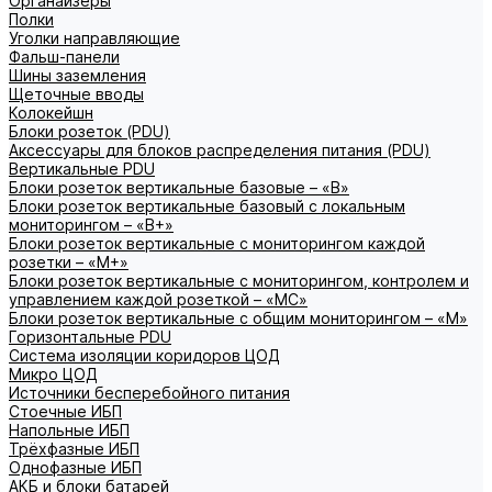
Органайзеры
Полки
Уголки направляющие
Фальш-панели
Шины заземления
Щеточные вводы
Колокейшн
Блоки розеток (PDU)
Аксессуары для блоков распределения питания (PDU)
Вертикальные PDU
Блоки розеток вертикальные базовые – «В»
Блоки розеток вертикальные базовый с локальным
мониторингом – «В+»
Блоки розеток вертикальные с мониторингом каждой
розетки – «М+»
Блоки розеток вертикальные с мониторингом, контролем и
управлением каждой розеткой – «МС»
Блоки розеток вертикальные с общим мониторингом – «М»
Горизонтальные PDU
Система изоляции коридоров ЦОД
Микро ЦОД
Источники бесперебойного питания
Стоечные ИБП
Напольные ИБП
Трёхфазные ИБП
Однофазные ИБП
АКБ и блоки батарей