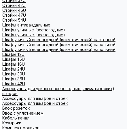
Стойки 37U
Стойки 42U
Стойки 45U
Стойки 47U
Стойки 54U
Шкафы антивандальные
Шкафы уличные (всепогодные)
Шкафы уличные (всепогодные)
Шкаф уличный всепогодный (климатический) настенный
Шкаф уличный всепогодный (климатический) напольный
Шкаф уличный всепогодный (климатический) напольный
Шкафы 12U
Шкафы 15U
Шкафы 18U
Шкафы 24U
Шкафы 30U
Шкафы 36U
Шкафы 42U
Аксессуары для уличных всепогодных (климатических)
шкафов
Аксессуары для шкафов и стоек
Аксессуары для шкафов и стоек
Блок розеток
Ввод с уплотнением
Кабель канал
Козырьки
Комплект роликов