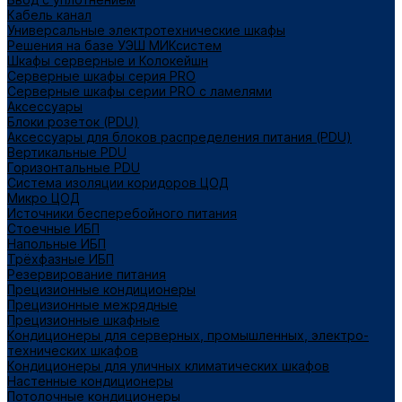
Кабель канал
Универсальные электротехнические шкафы
Решения на базе УЭШ МИКсистем
Шкафы серверные и Колокейшн
Серверные шкафы серия PRO
Серверные шкафы серии PRO с ламелями
Аксессуары
Блоки розеток (PDU)
Аксессуары для блоков распределения питания (PDU)
Вертикальные PDU
Горизонтальные PDU
Система изоляции коридоров ЦОД
Микро ЦОД
Источники бесперебойного питания
Стоечные ИБП
Напольные ИБП
Трёхфазные ИБП
Резервирование питания
Прецизионные кондиционеры
Прецизионные межрядные
Прецизионные шкафные
Кондиционеры для серверных, промышленных, электро-
технических шкафов
Кондиционеры для уличных климатических шкафов
Настенные кондиционеры
Потолочные кондиционеры