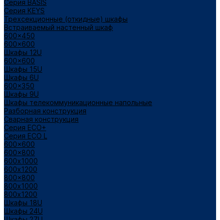
Cерия BASIS
Cерия KEYS
Трехсекционные (откидные) шкафы
Встраиваемый настенный шкаф
600x450
600x600
Шкафы 12U
600x600
Шкафы 15U
Шкафы 6U
600x350
Шкафы 9U
Шкафы телекоммуникационные напольные
Разборная конструкция
Сварная конструкция
Серия ECO+
Серия ECO L
600x600
600x800
600х1000
600х1200
800x800
800х1000
800х1200
Шкафы 18U
Шкафы 24U
Шкафы 27U