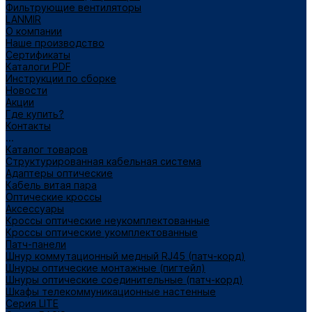
Фильтрующие вентиляторы
LANMIR
О компании
Наше производство
Сертификаты
Каталоги PDF
Инструкции по сборке
Новости
Акции
Где купить?
Контакты
...
Каталог товаров
Структурированная кабельная система
Адаптеры оптические
Кабель витая пара
Оптические кроссы
Аксессуары
Кроссы оптические неукомплектованные
Кроссы оптические укомплектованные
Патч-панели
Шнур коммутационный медный RJ45 (патч-корд)
Шнуры оптические монтажные (пигтейл)
Шнуры оптические соединительные (патч-корд)
Шкафы телекоммуникационные настенные
Cерия LITE