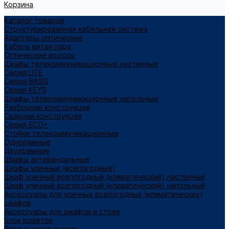
Корзина
Каталог товаров
Структурированная кабельная система
Адаптеры оптические
Кабель витая пара
Оптические кроссы
Шкафы телекоммуникационные настенные
Cерия LITE
Cерия BASIS
Cерия KEYS
Шкафы телекоммуникационные напольные
Разборная конструкция
Сварная конструкция
Серия ECO+
Стойки телекоммуникационные
Однорамные
Двухрамные
Шкафы антивандальные
Шкафы уличные (всепогодные)
Шкаф уличный всепогодный (климатический) настенный
Шкаф уличный всепогодный (климатический) напольный
Аксессуары для уличных всепогодных (климатических)
шкафов
Аксессуары для шкафов и стоек
Блок розеток
Ввод с уплотнением