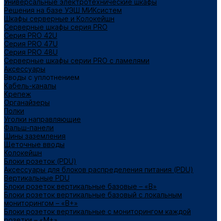
Универсальные электротехнические шкафы
Решения на базе УЭШ МИКсистем
Шкафы серверные и Колокейшн
Серверные шкафы серия PRO
Серия PRO 42U
Серия PRO 47U
Серия PRO 48U
Серверные шкафы серии PRO с ламелями
Аксессуары
Вводы с уплотнением
Кабель-каналы
Крепеж
Органайзеры
Полки
Уголки направляющие
Фальш-панели
Шины заземления
Щеточные вводы
Колокейшн
Блоки розеток (PDU)
Аксессуары для блоков распределения питания (PDU)
Вертикальные PDU
Блоки розеток вертикальные базовые – «В»
Блоки розеток вертикальные базовый с локальным
мониторингом – «В+»
Блоки розеток вертикальные с мониторингом каждой
розетки – «М+»