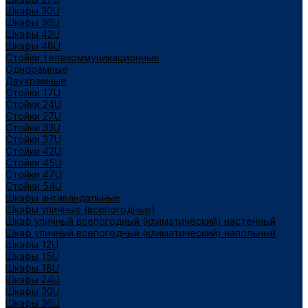
Шкафы 30U
Шкафы 36U
Шкафы 42U
Шкафы 48U
Стойки телекоммуникационные
Однорамные
Двухрамные
Стойки 17U
Стойки 24U
Стойки 27U
Стойки 33U
Стойки 37U
Стойки 42U
Стойки 45U
Стойки 47U
Стойки 54U
Шкафы антивандальные
Шкафы уличные (всепогодные)
Шкаф уличный всепогодный (климатический) настенный
Шкаф уличный всепогодный (климатический) напольный
Шкафы 12U
Шкафы 15U
Шкафы 18U
Шкафы 24U
Шкафы 30U
Шкафы 36U