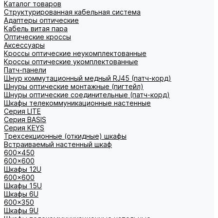
Каталог товаров
Структурированная кабельная система
Адаптеры оптические
Кабель витая пара
Оптические кроссы
Аксессуары
Кроссы оптические неукомплектованные
Кроссы оптические укомплектованные
Патч-панели
Шнур коммутационный медный RJ45 (патч-корд)
Шнуры оптические монтажные (пигтейл)
Шнуры оптические соединительные (патч-корд)
Шкафы телекоммуникационные настенные
Cерия LITE
Cерия BASIS
Cерия KEYS
Трехсекционные (откидные) шкафы
Встраиваемый настенный шкаф
600x450
600x600
Шкафы 12U
600x600
Шкафы 15U
Шкафы 6U
600x350
Шкафы 9U