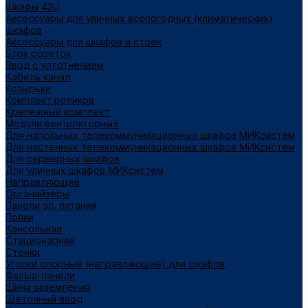
Шкафы 42U
Аксессуары для уличных всепогодных (климатических)
шкафов
Аксессуары для шкафов и стоек
Блок розеток
Ввод с уплотнением
Кабель канал
Козырьки
Комплект роликов
Крепежный комплект
Модули вентиляторные
Для напольных телекоммуникационных шкафов МИКсистем
Для настенных телекоммуникационных шкафов МИКсистем
Для серверных шкафов
Для уличных шкафов МИКсистем
Направляющие
Органайзеры
Панели эл. питания
Полки
Консольная
Стационарная
Стенки
Уголки опорные (направляющие) для шкафов
Фальш-панели
Шина заземления
Щеточный ввод