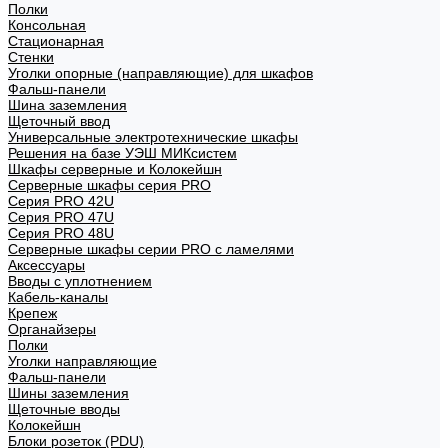
Полки
Консольная
Стационарная
Стенки
Уголки опорные (направляющие) для шкафов
Фальш-панели
Шина заземления
Щеточный ввод
Универсальные электротехнические шкафы
Решения на базе УЭШ МИКсистем
Шкафы серверные и Колокейшн
Серверные шкафы серия PRO
Серия PRO 42U
Серия PRO 47U
Серия PRO 48U
Серверные шкафы серии PRO с ламелями
Аксессуары
Вводы с уплотнением
Кабель-каналы
Крепеж
Органайзеры
Полки
Уголки направляющие
Фальш-панели
Шины заземления
Щеточные вводы
Колокейшн
Блоки розеток (PDU)