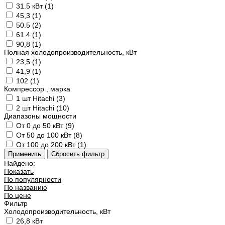
31.5 кВт (
1
)
45,3 (
1
)
50.5 (
2
)
61.4 (
1
)
90,8 (
1
)
Полная холодопроизводительность, кВт
23,5 (
1
)
41,9 (
1
)
102 (
1
)
Компрессор , марка
1 шт Hitachi (
3
)
2 шт Hitachi (
10
)
Диапазоны мощности
От 0 до 50 кВт (
9
)
От 50 до 100 кВт (
8
)
От 100 до 200 кВт (
1
)
Найдено:
Показать
По популярности
По названию
По цене
Фильтр
Холодопроизводительность, кВт
26,8 кВт