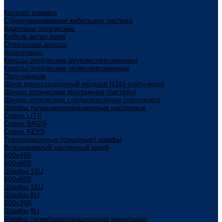
...
Каталог товаров
Структурированная кабельная система
Адаптеры оптические
Кабель витая пара
Оптические кроссы
Аксессуары
Кроссы оптические неукомплектованные
Кроссы оптические укомплектованные
Патч-панели
Шнур коммутационный медный RJ45 (патч-корд)
Шнуры оптические монтажные (пигтейл)
Шнуры оптические соединительные (патч-корд)
Шкафы телекоммуникационные настенные
Cерия LITE
Cерия BASIS
Cерия KEYS
Трехсекционные (откидные) шкафы
Встраиваемый настенный шкаф
600x450
600x600
Шкафы 12U
600x600
Шкафы 15U
Шкафы 6U
600x350
Шкафы 9U
Шкафы телекоммуникационные напольные