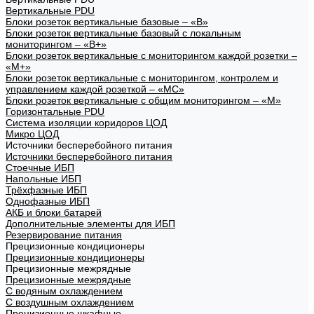
Вертикальные PDU
Блоки розеток вертикальные базовые – «В»
Блоки розеток вертикальные базовый с локальным
мониторингом – «В+»
Блоки розеток вертикальные с мониторингом каждой розетки –
«М+»
Блоки розеток вертикальные с мониторингом, контролем и
управлением каждой розеткой – «МС»
Блоки розеток вертикальные с общим мониторингом – «М»
Горизонтальные PDU
Система изоляции коридоров ЦОД
Микро ЦОД
Источники бесперебойного питания
Источники бесперебойного питания
Стоечные ИБП
Напольные ИБП
Трёхфазные ИБП
Однофазные ИБП
АКБ и блоки батарей
Дополнительные элементы для ИБП
Резервирование питания
Прецизионные кондиционеры
Прецизионные кондиционеры
Прецизионные межрядные
Прецизионные межрядные
С водяным охлаждением
С воздушным охлаждением
Прецизионные шкафные