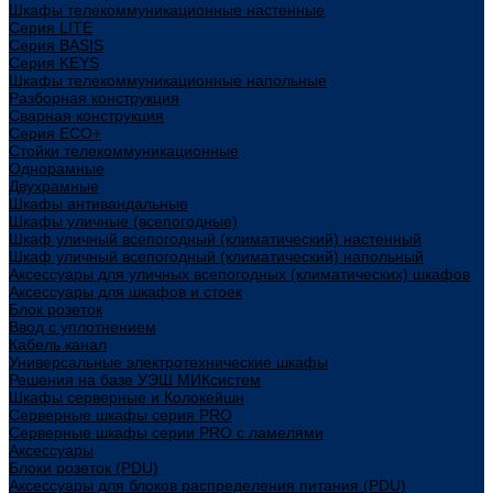
Шкафы телекоммуникационные настенные
Cерия LITE
Cерия BASIS
Cерия KEYS
Шкафы телекоммуникационные напольные
Разборная конструкция
Сварная конструкция
Серия ECO+
Стойки телекоммуникационные
Однорамные
Двухрамные
Шкафы антивандальные
Шкафы уличные (всепогодные)
Шкаф уличный всепогодный (климатический) настенный
Шкаф уличный всепогодный (климатический) напольный
Аксессуары для уличных всепогодных (климатических) шкафов
Аксессуары для шкафов и стоек
Блок розеток
Ввод с уплотнением
Кабель канал
Универсальные электротехнические шкафы
Решения на базе УЭШ МИКсистем
Шкафы серверные и Колокейшн
Серверные шкафы серия PRO
Серверные шкафы серии PRO с ламелями
Аксессуары
Блоки розеток (PDU)
Аксессуары для блоков распределения питания (PDU)