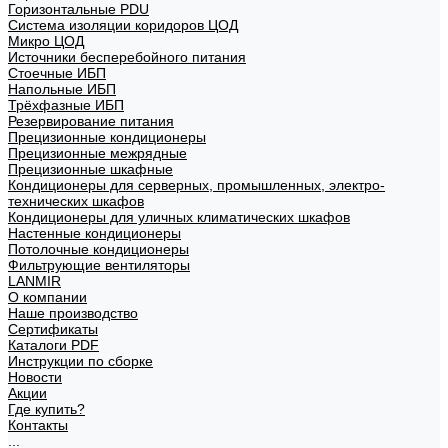
Горизонтальные PDU
Система изоляции коридоров ЦОД
Микро ЦОД
Источники бесперебойного питания
Стоечные ИБП
Напольные ИБП
Трёхфазные ИБП
Резервирование питания
Прецизионные кондиционеры
Прецизионные межрядные
Прецизионные шкафные
Кондиционеры для серверных, промышленных, электро-
технических шкафов
Кондиционеры для уличных климатических шкафов
Настенные кондиционеры
Потолочные кондиционеры
Фильтрующие вентиляторы
LANMIR
О компании
Наше производство
Сертификаты
Каталоги PDF
Инструкции по сборке
Новости
Акции
Где купить?
Контакты
...