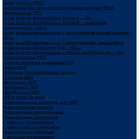
Блоки розеток (PDU)
Аксессуары для блоков распределения питания (PDU)
Вертикальные PDU
Блоки розеток вертикальные базовые – «В»
Блоки розеток вертикальные базовый с локальным
мониторингом – «В+»
Блоки розеток вертикальные с мониторингом каждой розетки –
«М+»
Блоки розеток вертикальные с мониторингом, контролем и
управлением каждой розеткой – «МС»
Блоки розеток вертикальные с общим мониторингом – «М»
Горизонтальные PDU
Система изоляции коридоров ЦОД
Микро ЦОД
Источники бесперебойного питания
Стоечные ИБП
Напольные ИБП
Трёхфазные ИБП
Однофазные ИБП
АКБ и блоки батарей
Дополнительные элементы для ИБП
Резервирование питания
Прецизионные кондиционеры
Прецизионные межрядные
С водяным охлаждением
С воздушным охлаждением
Прецизионные шкафные
С водяным охлаждением