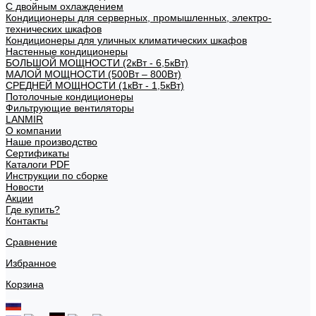
С двойным охлаждением
Кондиционеры для серверных, промышленных, электро-
технических шкафов
Кондиционеры для уличных климатических шкафов
Настенные кондиционеры
БОЛЬШОЙ МОЩНОСТИ (2кВт - 6,5кВт)
МАЛОЙ МОЩНОСТИ (500Вт – 800Вт)
СРЕДНЕЙ МОЩНОСТИ (1кВт - 1,5кВт)
Потолочные кондиционеры
Фильтрующие вентиляторы
LANMIR
О компании
Наше производство
Сертификаты
Каталоги PDF
Инструкции по сборке
Новости
Акции
Где купить?
Контакты
Сравнение
Избранное
Корзина