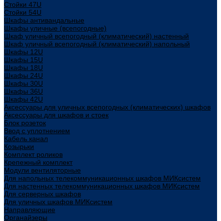
Стойки 47U
Стойки 54U
Шкафы антивандальные
Шкафы уличные (всепогодные)
Шкаф уличный всепогодный (климатический) настенный
Шкаф уличный всепогодный (климатический) напольный
Шкафы 12U
Шкафы 15U
Шкафы 18U
Шкафы 24U
Шкафы 30U
Шкафы 36U
Шкафы 42U
Аксессуары для уличных всепогодных (климатических) шкафов
Аксессуары для шкафов и стоек
Блок розеток
Ввод с уплотнением
Кабель канал
Козырьки
Комплект роликов
Крепежный комплект
Модули вентиляторные
Для напольных телекоммуникационных шкафов МИКсистем
Для настенных телекоммуникационных шкафов МИКсистем
Для серверных шкафов
Для уличных шкафов МИКсистем
Направляющие
Органайзеры