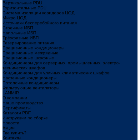
Вертикальные PDU
Горизонтальные PDU
Система изоляции коридоров ЦОД
Микро ЦОД
Источники бесперебойного питания
Стоечные ИБП
Напольные ИБП
Трёхфазные ИБП
Резервирование питания
Прецизионные кондиционеры
Прецизионные межрядные
Прецизионные шкафные
Кондиционеры для серверных, промышленных, электро-
технических шкафов
Кондиционеры для уличных климатических шкафов
Настенные кондиционеры
Потолочные кондиционеры
Фильтрующие вентиляторы
LANMIR
О компании
Наше производство
Сертификаты
Каталоги PDF
Инструкции по сборке
Новости
Акции
Где купить?
Контакты