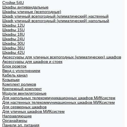
Стойки 54U
Шкафы антивандальные
Шкафы уличные (всепогодные)
Шкаф уличный всепогодный (климатический) настенный
Шкаф уличный всепогодный (климатический) напольный
Шкафы 12U
Шкафы 15U
Шкафы 18U
Шкафы 24U
Шкафы 30U
Шкафы 36U
Шкафы 42U
Аксессуары для уличных всепогодных (климатических) шкафов
Аксессуары для шкафов и стоек
Блок розеток
Ввод с уплотнением
Кабель канал
Козырьки
Комплект роликов
Крепежный комплект
Модули вентиляторные
Для напольных телекоммуникационных шкафов МИКсистем
Для настенных телекоммуникационных шкафов МИКсистем
Для серверных шкафов
Для уличных шкафов МИКсистем
Направляющие
Органайзеры
Панели эл. питания