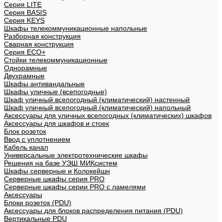
Cерия LITE
Cерия BASIS
Cерия KEYS
Шкафы телекоммуникационные напольные
Разборная конструкция
Сварная конструкция
Серия ECO+
Стойки телекоммуникационные
Однорамные
Двухрамные
Шкафы антивандальные
Шкафы уличные (всепогодные)
Шкаф уличный всепогодный (климатический) настенный
Шкаф уличный всепогодный (климатический) напольный
Аксессуары для уличных всепогодных (климатических) шкафов
Аксессуары для шкафов и стоек
Блок розеток
Ввод с уплотнением
Кабель канал
Универсальные электротехнические шкафы
Решения на базе УЭШ МИКсистем
Шкафы серверные и Колокейшн
Серверные шкафы серия PRO
Серверные шкафы серии PRO с ламелями
Аксессуары
Блоки розеток (PDU)
Аксессуары для блоков распределения питания (PDU)
Вертикальные PDU