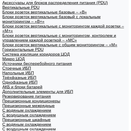
Аксессуары для блоков распределения питания (PDU)
Вертикальные PDU
Блоки розеток вертикальные базовые – «В»
Блоки розеток вертикальные базовый с локальным
мониторингом – «В+»
Блоки розеток вертикальные с мониторингом каждой розетки –
«М+»
Блоки розеток вертикальные с мониторингом, контролем и
управлением каждой розеткой – «МС»
Блоки розеток вертикальные с общим мониторингом – «М»
Горизонтальные PDU
Система изоляции коридоров ЦОД
Микро ЦОД
Источники бесперебойного питания
Стоечные ИБП
Напольные ИБП
Трёхфазные ИБП
Однофазные ИБП
АКБ и блоки батарей
Дополнительные элементы для ИБП
Резервирование питания
Прецизионные кондиционеры
Прецизионные межрядные
С водяным охлаждением
С воздушным охлаждением
Прецизионные шкафные
С водяным охлаждением
С воздушным охлаждением