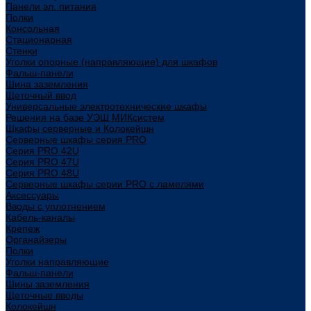
Панели эл. питания
Полки
Консольная
Стационарная
Стенки
Уголки опорные (направляющие) для шкафов
Фальш-панели
Шина заземления
Щеточный ввод
Универсальные электротехнические шкафы
Решения на базе УЭШ МИКсистем
Шкафы серверные и Колокейшн
Серверные шкафы серия PRO
Серия PRO 42U
Серия PRO 47U
Серия PRO 48U
Серверные шкафы серии PRO с ламелями
Аксессуары
Вводы с уплотнением
Кабель-каналы
Крепеж
Органайзеры
Полки
Уголки направляющие
Фальш-панели
Шины заземления
Щеточные вводы
Колокейшн