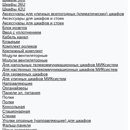
Шкафы 36U
Шкафы 42U
Аксессуары для уличных всепогодных (климатических) шкафов
Аксессуары для шкафов и стоек
Аксессуары для шкафов и стоек
Блок розеток
Ввод с уплотнением
Кабель канал
Козырьки
Комплект роликов
Крепежный комплект
Модули вентиляторные
Модули вентиляторные
Для напольных телекоммуникационных шкафов МИКсистем
Для настенных телекоммуникационных шкафов МИКсистем
Для серверных шкафов
Для уличных шкафов МИКсистем
Направляющие
Органайзеры
Панели эл. питания
Полки
Полки
Консольная
Стационарная
Стенки
Уголки опорные (направляющие) для шкафов
Фальш-панели
Шина заземления