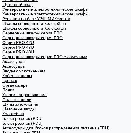
Щеточный ввод
Универсальные электротехнические шкафы
Универсальные электротехнические шкафы
Решения на базе УЭШ МИКсистем
Шкафы серверные и Колокейшн
Шкафы серверные и Колокейшн
Серверные шкафы серия PRO
Серверные шкафы серия PRO
Серия PRO 42U
Серия PRO 47U
Серия PRO 48U
Серверные шкафы серии PRO с ламелями
Аксессуары
Аксессуары
Вводы с уплотнением
Кабель-каналы
Крепеж
Органайзеры
Полки
Уголки направляющие
Фальш-панели
Шины заземления
Щеточные вводы
Колокейшн
Блоки розеток (PDU)
Блоки розеток (PDU)
Аксессуары для блоков распределения питания (PDU)
Вертикальные PDU