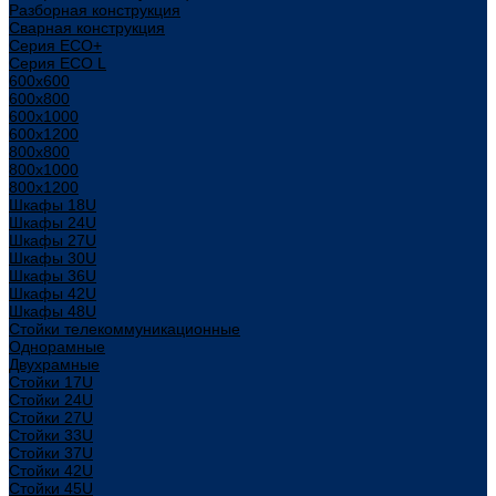
Разборная конструкция
Сварная конструкция
Серия ECO+
Серия ECO L
600x600
600x800
600х1000
600х1200
800x800
800х1000
800х1200
Шкафы 18U
Шкафы 24U
Шкафы 27U
Шкафы 30U
Шкафы 36U
Шкафы 42U
Шкафы 48U
Стойки телекоммуникационные
Однорамные
Двухрамные
Стойки 17U
Стойки 24U
Стойки 27U
Стойки 33U
Стойки 37U
Стойки 42U
Стойки 45U