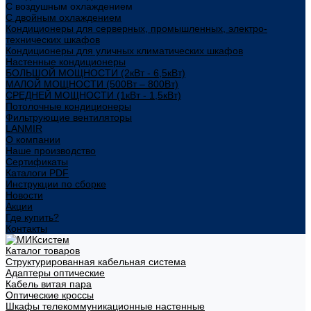
С воздушным охлаждением
С двойным охлаждением
Кондиционеры для серверных, промышленных, электро-
технических шкафов
Кондиционеры для уличных климатических шкафов
Настенные кондиционеры
БОЛЬШОЙ МОЩНОСТИ (2кВт - 6,5кВт)
МАЛОЙ МОЩНОСТИ (500Вт – 800Вт)
СРЕДНЕЙ МОЩНОСТИ (1кВт - 1,5кВт)
Потолочные кондиционеры
Фильтрующие вентиляторы
LANMIR
О компании
Наше производство
Сертификаты
Каталоги PDF
Инструкции по сборке
Новости
Акции
Где купить?
Контакты
Каталог товаров
Структурированная кабельная система
Адаптеры оптические
Кабель витая пара
Оптические кроссы
Шкафы телекоммуникационные настенные