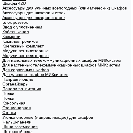
Шкафы 42U
Аксессуары для уличных всепогодных (климатических) шкафов
Аксессуары для шкафов и стоек
Аксессуары для шкафов и стоек
Блок розеток
Ввод с уплотнением
Кабель канал
Козырьки
Комплект роликов
Крепежный комплект
Модули вентиляторные
Модули вентиляторные
Для напольных телекоммуникационных шкафов МИКсистем
Для настенных телекоммуникационных шкафов МИКсистем
Для серверных шкафов
Для уличных шкафов МИКсистем
Направляющие
Органайзеры
Панели эл. питания
Полки
Полки
Консольная
Стационарная
Стенки
Уголки опорные (направляющие) для шкафов
Фальш-панели
Шина заземления
Щеточный ввод