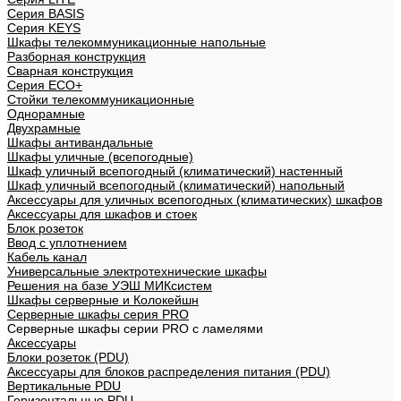
Cерия BASIS
Cерия KEYS
Шкафы телекоммуникационные напольные
Разборная конструкция
Сварная конструкция
Серия ECO+
Стойки телекоммуникационные
Однорамные
Двухрамные
Шкафы антивандальные
Шкафы уличные (всепогодные)
Шкаф уличный всепогодный (климатический) настенный
Шкаф уличный всепогодный (климатический) напольный
Аксессуары для уличных всепогодных (климатических) шкафов
Аксессуары для шкафов и стоек
Блок розеток
Ввод с уплотнением
Кабель канал
Универсальные электротехнические шкафы
Решения на базе УЭШ МИКсистем
Шкафы серверные и Колокейшн
Серверные шкафы серия PRO
Серверные шкафы серии PRO с ламелями
Аксессуары
Блоки розеток (PDU)
Аксессуары для блоков распределения питания (PDU)
Вертикальные PDU
Горизонтальные PDU