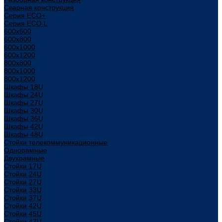
Сварная конструкция
Серия ECO+
Серия ECO L
600x600
600x800
600х1000
600х1200
800x800
800х1000
800х1200
Шкафы 18U
Шкафы 24U
Шкафы 27U
Шкафы 30U
Шкафы 36U
Шкафы 42U
Шкафы 48U
Стойки телекоммуникационные
Однорамные
Двухрамные
Стойки 17U
Стойки 24U
Стойки 27U
Стойки 33U
Стойки 37U
Стойки 42U
Стойки 45U
Стойки 47U