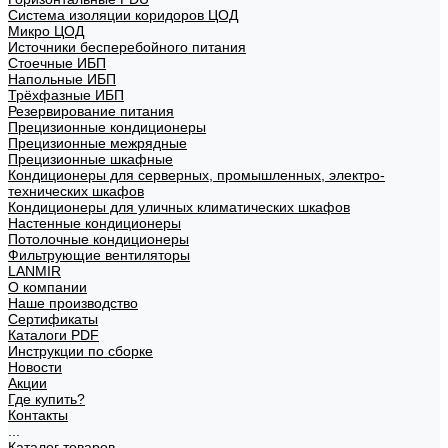
Система изоляции коридоров ЦОД
Микро ЦОД
Источники бесперебойного питания
Стоечные ИБП
Напольные ИБП
Трёхфазные ИБП
Резервирование питания
Прецизионные кондиционеры
Прецизионные межрядные
Прецизионные шкафные
Кондиционеры для серверных, промышленных, электро-
технических шкафов
Кондиционеры для уличных климатических шкафов
Настенные кондиционеры
Потолочные кондиционеры
Фильтрующие вентиляторы
LANMIR
О компании
Наше производство
Сертификаты
Каталоги PDF
Инструкции по сборке
Новости
Акции
Где купить?
Контакты
...
Каталог товаров