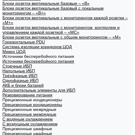
Блоки розеток вертикальные базовые – «В»
Блоки розеток вертикальные базовый с локальным
мониторингом – «В+»
Блоки розеток вертикальные с мониторингом каждой розетки –
«М+»
Блоки розеток вертикальные с мониторингом, контролем и
управлением каждой розеткой – «МС»
Блоки розеток вертикальные с общим мониторингом – «М»
Горизонтальные PDU
Система изоляции коридоров ЦОД
Микро ЦОД
Источники бесперебойного питания
Источники бесперебойного питания
Стоечные ИБП
Напольные ИБП
Трёхфазные ИБП
Однофазные ИБП
АКБ и блоки батарей
Дополнительные элементы для ИБП
Резервирование питания
Прецизионные кондиционеры
Прецизионные кондиционеры
Прецизионные межрядные
Прецизионные межрядные
С водяным охлаждением
С воздушным охлаждением
Прецизионные шкафные
Прецизионные шкафные