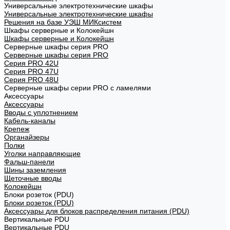
Универсальные электротехнические шкафы
Универсальные электротехнические шкафы
Решения на базе УЭШ МИКсистем
Шкафы серверные и Колокейшн
Шкафы серверные и Колокейшн
Серверные шкафы серия PRO
Серверные шкафы серия PRO
Серия PRO 42U
Серия PRO 47U
Серия PRO 48U
Серверные шкафы серии PRO с ламелями
Аксессуары
Аксессуары
Вводы с уплотнением
Кабель-каналы
Крепеж
Органайзеры
Полки
Уголки направляющие
Фальш-панели
Шины заземления
Щеточные вводы
Колокейшн
Блоки розеток (PDU)
Блоки розеток (PDU)
Аксессуары для блоков распределения питания (PDU)
Вертикальные PDU
Вертикальные PDU