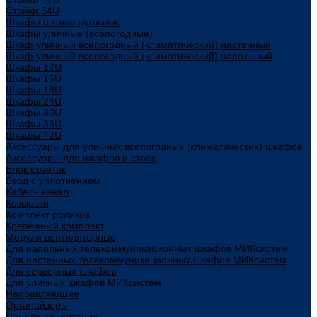
Стойки 54U
Шкафы антивандальные
Шкафы уличные (всепогодные)
Шкаф уличный всепогодный (климатический) настенный
Шкаф уличный всепогодный (климатический) напольный
Шкафы 12U
Шкафы 15U
Шкафы 18U
Шкафы 24U
Шкафы 30U
Шкафы 36U
Шкафы 42U
Аксессуары для уличных всепогодных (климатических) шкафов
Аксессуары для шкафов и стоек
Блок розеток
Ввод с уплотнением
Кабель канал
Козырьки
Комплект роликов
Крепежный комплект
Модули вентиляторные
Для напольных телекоммуникационных шкафов МИКсистем
Для настенных телекоммуникационных шкафов МИКсистем
Для серверных шкафов
Для уличных шкафов МИКсистем
Направляющие
Органайзеры
Панели эл. питания