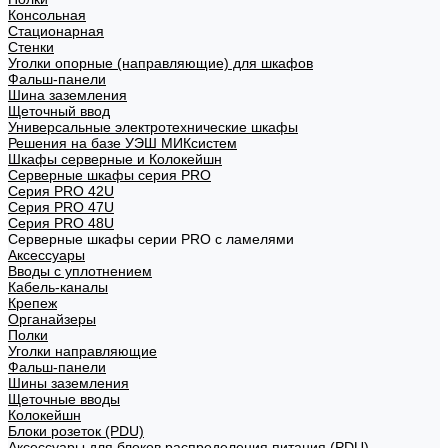
Консольная
Стационарная
Стенки
Уголки опорные (направляющие) для шкафов
Фальш-панели
Шина заземления
Щеточный ввод
Универсальные электротехнические шкафы
Решения на базе УЭШ МИКсистем
Шкафы серверные и Колокейшн
Серверные шкафы серия PRO
Серия PRO 42U
Серия PRO 47U
Серия PRO 48U
Серверные шкафы серии PRO с ламелями
Аксессуары
Вводы с уплотнением
Кабель-каналы
Крепеж
Органайзеры
Полки
Уголки направляющие
Фальш-панели
Шины заземления
Щеточные вводы
Колокейшн
Блоки розеток (PDU)
Аксессуары для блоков распределения питания (PDU)