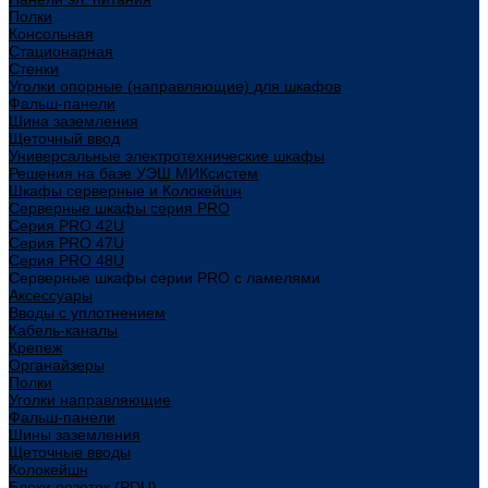
Полки
Консольная
Стационарная
Стенки
Уголки опорные (направляющие) для шкафов
Фальш-панели
Шина заземления
Щеточный ввод
Универсальные электротехнические шкафы
Решения на базе УЭШ МИКсистем
Шкафы серверные и Колокейшн
Серверные шкафы серия PRO
Серия PRO 42U
Серия PRO 47U
Серия PRO 48U
Серверные шкафы серии PRO с ламелями
Аксессуары
Вводы с уплотнением
Кабель-каналы
Крепеж
Органайзеры
Полки
Уголки направляющие
Фальш-панели
Шины заземления
Щеточные вводы
Колокейшн
Блоки розеток (PDU)