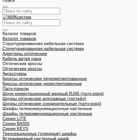
Поиск
Каталог товаров
Каталог товаров
Структурированная кабельная система
Структурированная кабельная система
Адаптеры оптические
Кабель витая пара
Оптические кроссы
Оптические кроссы
Аксессуары
Кроссы оптические неукомплектованные
Кроссы оптические укомплектованные
Патч-панели
Шнур коммутационный медный RJ45 (патч-корд)
Шнуры оптические монтажные (пигтейл)
Шнуры оптические соединительные (патч-корд)
Шкафы телекоммуникационные настенные
Шкафы телекоммуникационные настенные
Cерия LITE
Cерия BASIS
Cерия KEYS
Трехсекционные (откидные) шкафы
Встраиваемый настенный шкаф