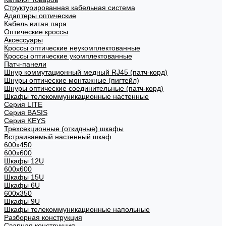
Структурированная кабельная система
Адаптеры оптические
Кабель витая пара
Оптические кроссы
Аксессуары
Кроссы оптические неукомплектованные
Кроссы оптические укомплектованные
Патч-панели
Шнур коммутационный медный RJ45 (патч-корд)
Шнуры оптические монтажные (пигтейл)
Шнуры оптические соединительные (патч-корд)
Шкафы телекоммуникационные настенные
Cерия LITE
Cерия BASIS
Cерия KEYS
Трехсекционные (откидные) шкафы
Встраиваемый настенный шкаф
600x450
600x600
Шкафы 12U
600x600
Шкафы 15U
Шкафы 6U
600x350
Шкафы 9U
Шкафы телекоммуникационные напольные
Разборная конструкция
Сварная конструкция