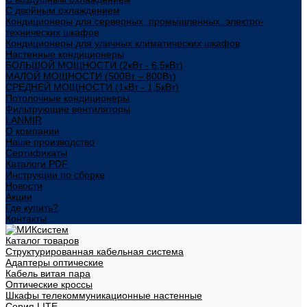
С двойным охлаждением
Кондиционеры для серверных, промышленных, электро-
технических шкафов
Кондиционеры для уличных климатических шкафов
Настенные кондиционеры
БОЛЬШОЙ МОЩНОСТИ (2кВт - 6,5кВт)
МАЛОЙ МОЩНОСТИ (500Вт – 800Вт)
СРЕДНЕЙ МОЩНОСТИ (1кВт - 1,5кВт)
Потолочные кондиционеры
Фильтрующие вентиляторы
LANMIR
О компании
Наше производство
Сертификаты
Каталоги PDF
Инструкции по сборке
Новости
Акции
Где купить?
Контакты
Каталог товаров
Структурированная кабельная система
Адаптеры оптические
Кабель витая пара
Оптические кроссы
Шкафы телекоммуникационные настенные
Cерия LITE