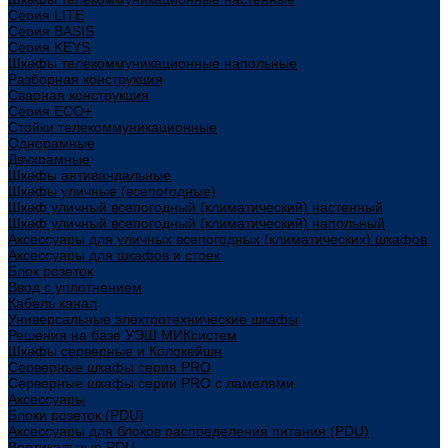
Cерия LITE
Cерия BASIS
Cерия KEYS
Шкафы телекоммуникационные напольные
Разборная конструкция
Сварная конструкция
Серия ECO+
Стойки телекоммуникационные
Однорамные
Двухрамные
Шкафы антивандальные
Шкафы уличные (всепогодные)
Шкаф уличный всепогодный (климатический) настенный
Шкаф уличный всепогодный (климатический) напольный
Аксессуары для уличных всепогодных (климатических) шкафов
Аксессуары для шкафов и стоек
Блок розеток
Ввод с уплотнением
Кабель канал
Универсальные электротехнические шкафы
Решения на базе УЭШ МИКсистем
Шкафы серверные и Колокейшн
Серверные шкафы серия PRO
Серверные шкафы серии PRO с ламелями
Аксессуары
Блоки розеток (PDU)
Аксессуары для блоков распределения питания (PDU)
Вертикальные PDU