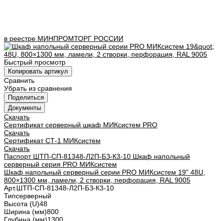
в реестре
МИНПРОМТОРГ
РОССИИ
Быстрый просмотр
Копировать артикул
Сравнить
Убрать из сравнения
Поделиться
Документы
Скачать
Сертификат серверный шкаф МИКсистем PRO
Скачать
Сертификат СТ-1 МИКсистем
Скачать
Паспорт ШТП-СП-81348-Л2П-БЗ-К3-10 Шкаф напольный
серверный серия PRO МИКсистем
Шкаф напольный серверный серии PRO МИКсистем 19" 48U,
800×1300 мм, ламели, 2 створки, перфорация, RAL 9005
Арт.
ШТП-СП-81348-Л2П-БЗ-К3-10
Тип
серверный
Высота (U)
48
Ширина (мм)
800
Глубина (мм)
1300