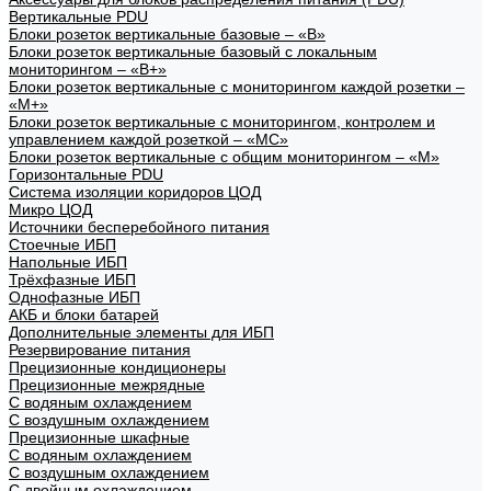
Вертикальные PDU
Блоки розеток вертикальные базовые – «В»
Блоки розеток вертикальные базовый с локальным
мониторингом – «В+»
Блоки розеток вертикальные с мониторингом каждой розетки –
«М+»
Блоки розеток вертикальные с мониторингом, контролем и
управлением каждой розеткой – «МС»
Блоки розеток вертикальные с общим мониторингом – «М»
Горизонтальные PDU
Система изоляции коридоров ЦОД
Микро ЦОД
Источники бесперебойного питания
Стоечные ИБП
Напольные ИБП
Трёхфазные ИБП
Однофазные ИБП
АКБ и блоки батарей
Дополнительные элементы для ИБП
Резервирование питания
Прецизионные кондиционеры
Прецизионные межрядные
С водяным охлаждением
С воздушным охлаждением
Прецизионные шкафные
С водяным охлаждением
С воздушным охлаждением
С двойным охлаждением