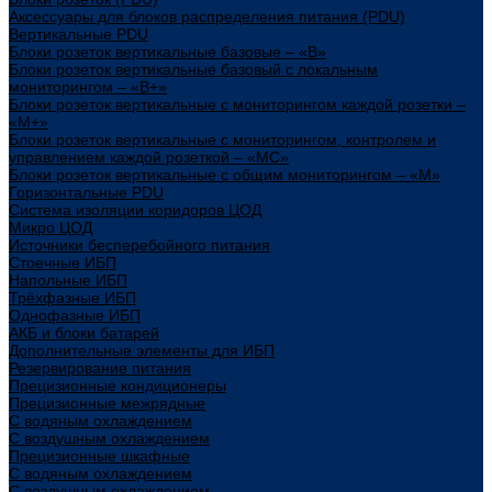
Аксессуары для блоков распределения питания (PDU)
Вертикальные PDU
Блоки розеток вертикальные базовые – «В»
Блоки розеток вертикальные базовый с локальным
мониторингом – «В+»
Блоки розеток вертикальные с мониторингом каждой розетки –
«М+»
Блоки розеток вертикальные с мониторингом, контролем и
управлением каждой розеткой – «МС»
Блоки розеток вертикальные с общим мониторингом – «М»
Горизонтальные PDU
Система изоляции коридоров ЦОД
Микро ЦОД
Источники бесперебойного питания
Стоечные ИБП
Напольные ИБП
Трёхфазные ИБП
Однофазные ИБП
АКБ и блоки батарей
Дополнительные элементы для ИБП
Резервирование питания
Прецизионные кондиционеры
Прецизионные межрядные
С водяным охлаждением
С воздушным охлаждением
Прецизионные шкафные
С водяным охлаждением
С воздушным охлаждением