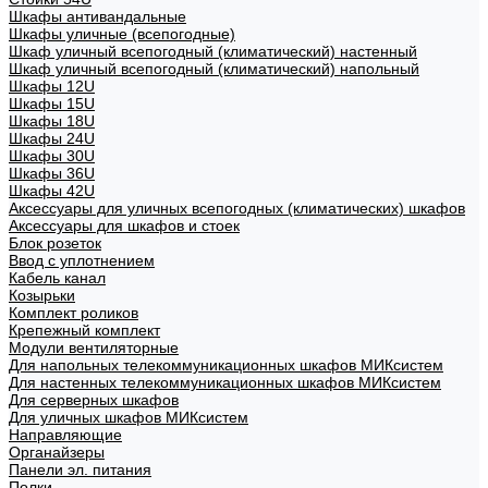
Шкафы антивандальные
Шкафы уличные (всепогодные)
Шкаф уличный всепогодный (климатический) настенный
Шкаф уличный всепогодный (климатический) напольный
Шкафы 12U
Шкафы 15U
Шкафы 18U
Шкафы 24U
Шкафы 30U
Шкафы 36U
Шкафы 42U
Аксессуары для уличных всепогодных (климатических) шкафов
Аксессуары для шкафов и стоек
Блок розеток
Ввод с уплотнением
Кабель канал
Козырьки
Комплект роликов
Крепежный комплект
Модули вентиляторные
Для напольных телекоммуникационных шкафов МИКсистем
Для настенных телекоммуникационных шкафов МИКсистем
Для серверных шкафов
Для уличных шкафов МИКсистем
Направляющие
Органайзеры
Панели эл. питания
Полки