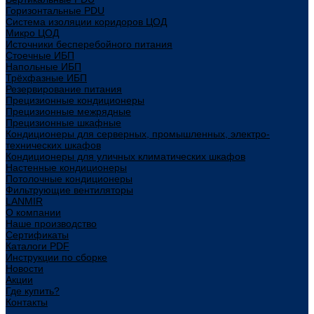
Горизонтальные PDU
Система изоляции коридоров ЦОД
Микро ЦОД
Источники бесперебойного питания
Стоечные ИБП
Напольные ИБП
Трёхфазные ИБП
Резервирование питания
Прецизионные кондиционеры
Прецизионные межрядные
Прецизионные шкафные
Кондиционеры для серверных, промышленных, электро-
технических шкафов
Кондиционеры для уличных климатических шкафов
Настенные кондиционеры
Потолочные кондиционеры
Фильтрующие вентиляторы
LANMIR
О компании
Наше производство
Сертификаты
Каталоги PDF
Инструкции по сборке
Новости
Акции
Где купить?
Контакты
...