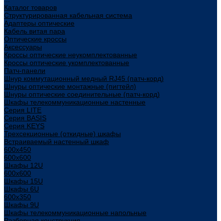
Каталог товаров
Структурированная кабельная система
Адаптеры оптические
Кабель витая пара
Оптические кроссы
Аксессуары
Кроссы оптические неукомплектованные
Кроссы оптические укомплектованные
Патч-панели
Шнур коммутационный медный RJ45 (патч-корд)
Шнуры оптические монтажные (пигтейл)
Шнуры оптические соединительные (патч-корд)
Шкафы телекоммуникационные настенные
Cерия LITE
Cерия BASIS
Cерия KEYS
Трехсекционные (откидные) шкафы
Встраиваемый настенный шкаф
600x450
600x600
Шкафы 12U
600x600
Шкафы 15U
Шкафы 6U
600x350
Шкафы 9U
Шкафы телекоммуникационные напольные
Разборная конструкция