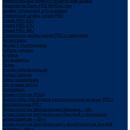
Универсальные электротехнические шкафы
Решения на базе УЭШ МИКсистем
Шкафы серверные и Колокейшн
Серверные шкафы серия PRO
Серия PRO 42U
Серия PRO 47U
Серия PRO 48U
Серверные шкафы серии PRO с ламелями
Аксессуары
Вводы с уплотнением
Кабель-каналы
Крепеж
Органайзеры
Полки
Уголки направляющие
Фальш-панели
Шины заземления
Щеточные вводы
Колокейшн
Блоки розеток (PDU)
Аксессуары для блоков распределения питания (PDU)
Вертикальные PDU
Блоки розеток вертикальные базовые – «В»
Блоки розеток вертикальные базовый с локальным
мониторингом – «В+»
Блоки розеток вертикальные с мониторингом каждой
розетки – «М+»