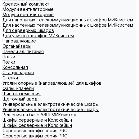
Крепежный комплект
Модули вентиляторные
Модули вентиляторные
Для напольных телекоммуникационных шкафов МИКсистем
Для настенных телекоммуникационных шкафов МИКсистем
Для серверных шкафов
Для уличных шкафов МИКсистем
Направляющие
Органайзеры
Панели эл. питания
Полки
Полки
Консольная
Стационарная
Стенки
Уголки опорные (направляющие) для шкафов
Фальш-панели
Шина заземления
Щеточный ввод
Универсальные электротехнические шкафы
Универсальные электротехнические шкафы
Решения на базе УЭШ МИКсистем
Шкафы серверные и Колокейшн
Шкафы серверные и Колокейшн
Серверные шкафы серия PRO
Серверные шкафы серия PRO