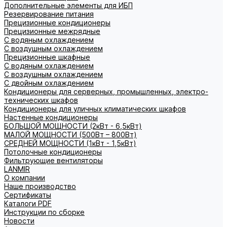
Дополнительные элементы для ИБП
Резервирование питания
Прецизионные кондиционеры
Прецизионные межрядные
С водяным охлаждением
С воздушным охлаждением
Прецизионные шкафные
С водяным охлаждением
С воздушным охлаждением
С двойным охлаждением
Кондиционеры для серверных, промышленных, электро-
технических шкафов
Кондиционеры для уличных климатических шкафов
Настенные кондиционеры
БОЛЬШОЙ МОЩНОСТИ (2кВт - 6,5кВт)
МАЛОЙ МОЩНОСТИ (500Вт – 800Вт)
СРЕДНЕЙ МОЩНОСТИ (1кВт - 1,5кВт)
Потолочные кондиционеры
Фильтрующие вентиляторы
LANMIR
О компании
Наше производство
Сертификаты
Каталоги PDF
Инструкции по сборке
Новости