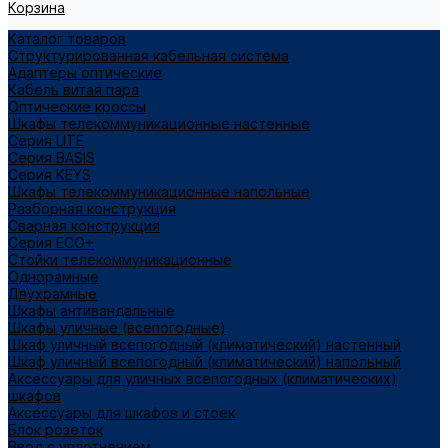
Корзина
Каталог товаров
Структурированная кабельная система
Адаптеры оптические
Кабель витая пара
Оптические кроссы
Шкафы телекоммуникационные настенные
Cерия LITE
Cерия BASIS
Cерия KEYS
Шкафы телекоммуникационные напольные
Разборная конструкция
Сварная конструкция
Серия ECO+
Стойки телекоммуникационные
Однорамные
Двухрамные
Шкафы антивандальные
Шкафы уличные (всепогодные)
Шкаф уличный всепогодный (климатический) настенный
Шкаф уличный всепогодный (климатический) напольный
Аксессуары для уличных всепогодных (климатических)
шкафов
Аксессуары для шкафов и стоек
Блок розеток
Ввод с уплотнением