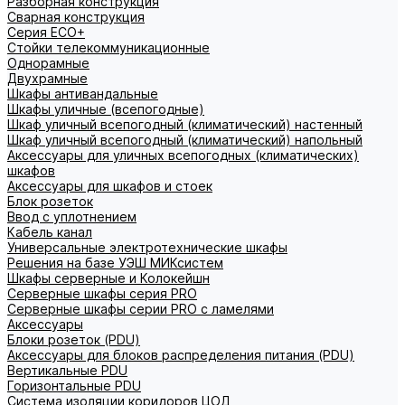
Разборная конструкция
Сварная конструкция
Серия ECO+
Стойки телекоммуникационные
Однорамные
Двухрамные
Шкафы антивандальные
Шкафы уличные (всепогодные)
Шкаф уличный всепогодный (климатический) настенный
Шкаф уличный всепогодный (климатический) напольный
Аксессуары для уличных всепогодных (климатических)
шкафов
Аксессуары для шкафов и стоек
Блок розеток
Ввод с уплотнением
Кабель канал
Универсальные электротехнические шкафы
Решения на базе УЭШ МИКсистем
Шкафы серверные и Колокейшн
Серверные шкафы серия PRO
Серверные шкафы серии PRO с ламелями
Аксессуары
Блоки розеток (PDU)
Аксессуары для блоков распределения питания (PDU)
Вертикальные PDU
Горизонтальные PDU
Система изоляции коридоров ЦОД