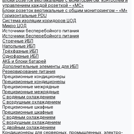
Блоки розеток вертикальные с мониторингом, контролем и
управлением каждой розеткой – «МС»
Блоки розеток вертикальные с общим мониторингом – «М»
Горизонтальные PDU
Система изоляции коридоров ЦОД
Микро ЦОД
Источники бесперебойного питания
Источники бесперебойного питания
Стоечные ИБП
Напольные ИБП
Трёхфазные ИБП
Однофазные ИБП
АКБ и блоки батарей
Дополнительные элементы для ИБП
Резервирование питания
Прецизионные кондиционеры
Прецизионные кондиционеры
Прецизионные межрядные
Прецизионные межрядные
С водяным охлаждением
С воздушным охлаждением
Прецизионные шкафные
Прецизионные шкафные
С водяным охлаждением
С воздушным охлаждением
С двойным охлаждением
Кондиционеры для серверных, промышленных, электро-