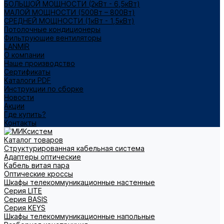
БОЛЬШОЙ МОЩНОСТИ (2кВт - 6,5кВт)
МАЛОЙ МОЩНОСТИ (500Вт – 800Вт)
СРЕДНЕЙ МОЩНОСТИ (1кВт - 1,5кВт)
Потолочные кондиционеры
Фильтрующие вентиляторы
LANMIR
О компании
Наше производство
Сертификаты
Каталоги PDF
Инструкции по сборке
Новости
Акции
Где купить?
Контакты
Каталог товаров
Структурированная кабельная система
Адаптеры оптические
Кабель витая пара
Оптические кроссы
Шкафы телекоммуникационные настенные
Cерия LITE
Cерия BASIS
Cерия KEYS
Шкафы телекоммуникационные напольные