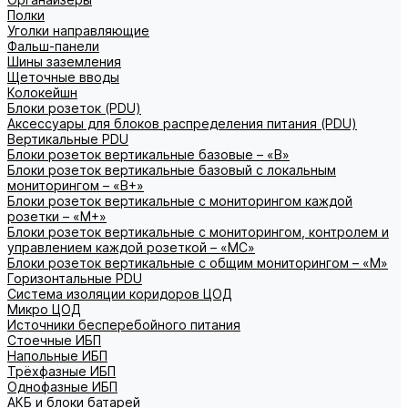
Полки
Уголки направляющие
Фальш-панели
Шины заземления
Щеточные вводы
Колокейшн
Блоки розеток (PDU)
Аксессуары для блоков распределения питания (PDU)
Вертикальные PDU
Блоки розеток вертикальные базовые – «В»
Блоки розеток вертикальные базовый с локальным
мониторингом – «В+»
Блоки розеток вертикальные с мониторингом каждой
розетки – «М+»
Блоки розеток вертикальные с мониторингом, контролем и
управлением каждой розеткой – «МС»
Блоки розеток вертикальные с общим мониторингом – «М»
Горизонтальные PDU
Система изоляции коридоров ЦОД
Микро ЦОД
Источники бесперебойного питания
Стоечные ИБП
Напольные ИБП
Трёхфазные ИБП
Однофазные ИБП
АКБ и блоки батарей