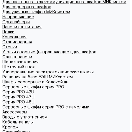
Для настенных телекоммуникационных шкафов МИКсистем
Для серверных шкафов
Для уличных шкафов МИКсистем
Направляющие
Органайзеры
Панели эл. питания
Полки
Консольная
Стационарная
Стенки
Уголки опорные (направляющие) для шкафов
Фальш-панели
Шина заземления
Щеточный ввод
Универсальные электротехнические шкафы
Решения на базе УЭШ МИКсистем
Шкафы серверные и Колокейшн
Серверные шкафы серия PRO
Серия PRO 42U
Серия PRO 47U
Серия PRO 48U
Серверные шкафы серии PRO с ламелями
Аксессуары
Вводы с уплотнением
Кабель-каналы
Крепеж
Органайзеры