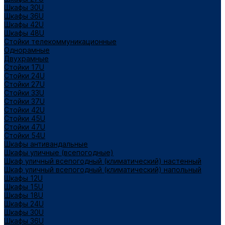
Шкафы 30U
Шкафы 36U
Шкафы 42U
Шкафы 48U
Стойки телекоммуникационные
Однорамные
Двухрамные
Стойки 17U
Стойки 24U
Стойки 27U
Стойки 33U
Стойки 37U
Стойки 42U
Стойки 45U
Стойки 47U
Стойки 54U
Шкафы антивандальные
Шкафы уличные (всепогодные)
Шкаф уличный всепогодный (климатический) настенный
Шкаф уличный всепогодный (климатический) напольный
Шкафы 12U
Шкафы 15U
Шкафы 18U
Шкафы 24U
Шкафы 30U
Шкафы 36U