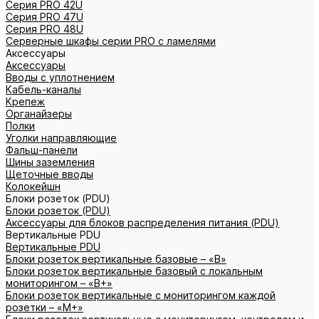
Серия PRO 42U
Серия PRO 47U
Серия PRO 48U
Серверные шкафы серии PRO с ламелями
Аксессуары
Аксессуары
Вводы с уплотнением
Кабель-каналы
Крепеж
Органайзеры
Полки
Уголки направляющие
Фальш-панели
Шины заземления
Щеточные вводы
Колокейшн
Блоки розеток (PDU)
Блоки розеток (PDU)
Аксессуары для блоков распределения питания (PDU)
Вертикальные PDU
Вертикальные PDU
Блоки розеток вертикальные базовые – «В»
Блоки розеток вертикальные базовый с локальным
мониторингом – «В+»
Блоки розеток вертикальные с мониторингом каждой
розетки – «М+»