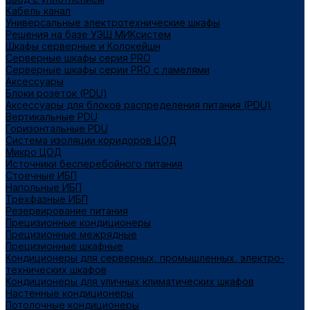
Кабель канал
Универсальные электротехнические шкафы
Решения на базе УЭШ МИКсистем
Шкафы серверные и Колокейшн
Серверные шкафы серия PRO
Серверные шкафы серии PRO с ламелями
Аксессуары
Блоки розеток (PDU)
Аксессуары для блоков распределения питания (PDU)
Вертикальные PDU
Горизонтальные PDU
Система изоляции коридоров ЦОД
Микро ЦОД
Источники бесперебойного питания
Стоечные ИБП
Напольные ИБП
Трёхфазные ИБП
Резервирование питания
Прецизионные кондиционеры
Прецизионные межрядные
Прецизионные шкафные
Кондиционеры для серверных, промышленных, электро-
технических шкафов
Кондиционеры для уличных климатических шкафов
Настенные кондиционеры
Потолочные кондиционеры