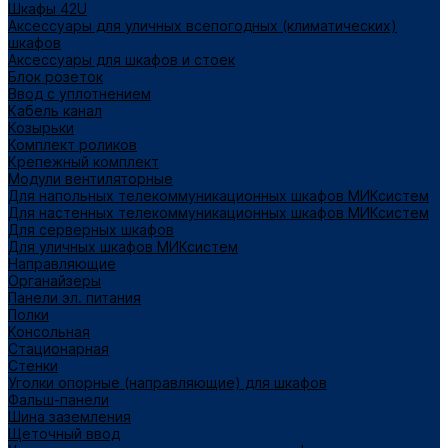
Шкафы 42U
Аксессуары для уличных всепогодных (климатических)
шкафов
Аксессуары для шкафов и стоек
Блок розеток
Ввод с уплотнением
Кабель канал
Козырьки
Комплект роликов
Крепежный комплект
Модули вентиляторные
Для напольных телекоммуникационных шкафов МИКсистем
Для настенных телекоммуникационных шкафов МИКсистем
Для серверных шкафов
Для уличных шкафов МИКсистем
Направляющие
Органайзеры
Панели эл. питания
Полки
Консольная
Стационарная
Стенки
Уголки опорные (направляющие) для шкафов
Фальш-панели
Шина заземления
Щеточный ввод