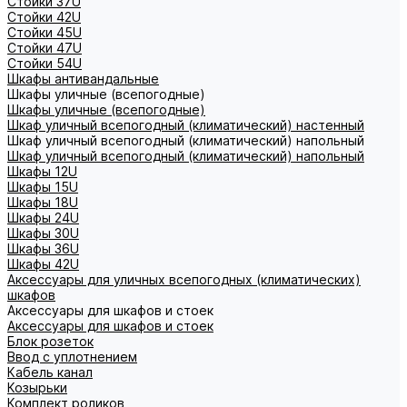
Стойки 37U
Стойки 42U
Стойки 45U
Стойки 47U
Стойки 54U
Шкафы антивандальные
Шкафы уличные (всепогодные)
Шкафы уличные (всепогодные)
Шкаф уличный всепогодный (климатический) настенный
Шкаф уличный всепогодный (климатический) напольный
Шкаф уличный всепогодный (климатический) напольный
Шкафы 12U
Шкафы 15U
Шкафы 18U
Шкафы 24U
Шкафы 30U
Шкафы 36U
Шкафы 42U
Аксессуары для уличных всепогодных (климатических)
шкафов
Аксессуары для шкафов и стоек
Аксессуары для шкафов и стоек
Блок розеток
Ввод с уплотнением
Кабель канал
Козырьки
Комплект роликов