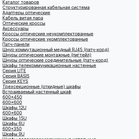
Каталог товаров
Структурированная кабельная система
Адаптеры оптические
Кабель витая пара
Оптические кроссы
Аксессуары
Кроссы оптические неукомплектованные
Кроссы оптические укомплектованные
Патч-панели
Шнур коммутационный медный RJ45 (патч-корд)
Шнуры оптические монтажные (пигтейл)
Шнуры оптические соединительные (патч-корд)
Шкафы телекоммуникационные настенные
Cерия LITE
Cерия BASIS
Cерия KEYS
Трехсекционные (откидные) шкафы
Встраиваемый настенный шкаф
600x450
600x600
Шкафы 12U
600x600
Шкафы 15U
Шкафы 6U
600x350
Шкафы 9U