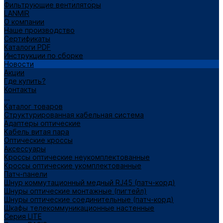
Фильтрующие вентиляторы
LANMIR
О компании
Наше производство
Сертификаты
Каталоги PDF
Инструкции по сборке
Новости
Акции
Где купить?
Контакты
...
Каталог товаров
Структурированная кабельная система
Адаптеры оптические
Кабель витая пара
Оптические кроссы
Аксессуары
Кроссы оптические неукомплектованные
Кроссы оптические укомплектованные
Патч-панели
Шнур коммутационный медный RJ45 (патч-корд)
Шнуры оптические монтажные (пигтейл)
Шнуры оптические соединительные (патч-корд)
Шкафы телекоммуникационные настенные
Cерия LITE