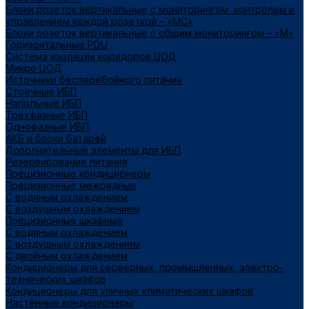
Блоки розеток вертикальные с мониторингом, контролем и
управлением каждой розеткой – «МС»
Блоки розеток вертикальные с общим мониторингом – «М»
Горизонтальные PDU
Система изоляции коридоров ЦОД
Микро ЦОД
Источники бесперебойного питания
Стоечные ИБП
Напольные ИБП
Трёхфазные ИБП
Однофазные ИБП
АКБ и блоки батарей
Дополнительные элементы для ИБП
Резервирование питания
Прецизионные кондиционеры
Прецизионные межрядные
С водяным охлаждением
С воздушным охлаждением
Прецизионные шкафные
С водяным охлаждением
С воздушным охлаждением
С двойным охлаждением
Кондиционеры для серверных, промышленных, электро-
технических шкафов
Кондиционеры для уличных климатических шкафов
Настенные кондиционеры