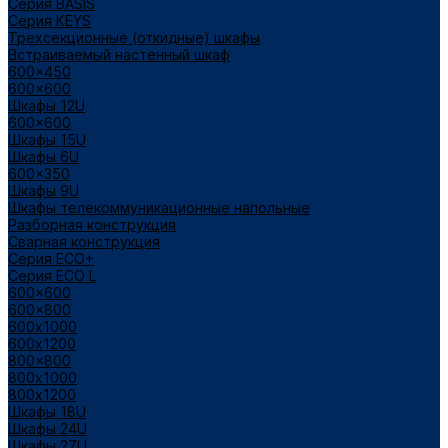
Cерия BASIS
Cерия KEYS
Трехсекционные (откидные) шкафы
Встраиваемый настенный шкаф
600x450
600x600
Шкафы 12U
600x600
Шкафы 15U
Шкафы 6U
600x350
Шкафы 9U
Шкафы телекоммуникационные напольные
Разборная конструкция
Сварная конструкция
Серия ECO+
Серия ECO L
600x600
600x800
600х1000
600х1200
800x800
800х1000
800х1200
Шкафы 18U
Шкафы 24U
Шкафы 27U