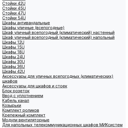
Стойки 42U
Стойки 45U
Стойки 47U
Стойки 54U
Шкафы антивандальные
Шкафы уличные (всепогодные)
Шкаф уличный всепогодный (климатический) настенный
Шкаф уличный всепогодный (климатический) напольный
Шкафы 12U
Шкафы 15U
Шкафы 18U
Шкафы 24U
Шкафы 30U
Шкафы 36U
Шкафы 42U
Аксессуары для уличных всепогодных (климатических)
шкафов
Аксессуары для шкафов и стоек
Блок розеток
Ввод с уплотнением
Кабель канал
Козырьки
Комплект роликов
Крепежный комплект
Модули вентиляторные
Для напольных телекоммуникационных шкафов МИКсистем