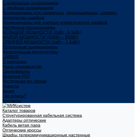
С воздушным охлаждением
С двойным охлаждением
Кондиционеры для серверных, промышленных, электро-
технических шкафов
Кондиционеры для уличных климатических шкафов
Настенные кондиционеры
БОЛЬШОЙ МОЩНОСТИ (2кВт - 6,5кВт)
МАЛОЙ МОЩНОСТИ (500Вт – 800Вт)
СРЕДНЕЙ МОЩНОСТИ (1кВт - 1,5кВт)
Потолочные кондиционеры
Фильтрующие вентиляторы
LANMIR
О компании
Наше производство
Сертификаты
Каталоги PDF
Инструкции по сборке
Новости
Акции
Где купить?
Контакты
Каталог товаров
Структурированная кабельная система
Адаптеры оптические
Кабель витая пара
Оптические кроссы
Шкафы телекоммуникационные настенные