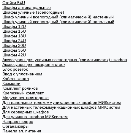
Стойки 54U
Шкафы антивандальные
Шкафы уличные (всепогодные)
Шкаф уличный всепогодный (климатический) настенный
Шкаф уличный всепогодный (климатический) напольный
Шкафы 12U
Шкафы 15U
Шкафы 18U
Шкафы 24U
Шкафы 30U
Шкафы 36U
Шкафы 42U
Аксессуары для уличных всепогодных (климатических) шкафов
Аксессуары для шкафов и стоек
Блок розеток
Ввод с уплотнением
Кабель канал
Козырьки
Комплект роликов
Крепежный комплект
Модули вентиляторные
Для напольных телекоммуникационных шкафов МИКсистем
Для настенных телекоммуникационных шкафов МИКсистем
Для серверных шкафов
Для уличных шкафов МИКсистем
Направляющие
Органайзеры
Панели эл. питания