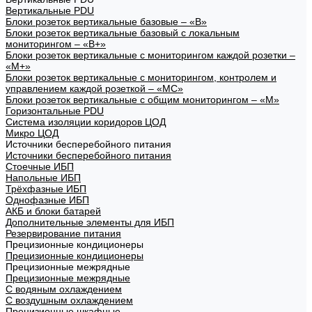
Вертикальные PDU
Блоки розеток вертикальные базовые – «В»
Блоки розеток вертикальные базовый с локальным
мониторингом – «В+»
Блоки розеток вертикальные с мониторингом каждой розетки –
«М+»
Блоки розеток вертикальные с мониторингом, контролем и
управлением каждой розеткой – «МС»
Блоки розеток вертикальные с общим мониторингом – «М»
Горизонтальные PDU
Система изоляции коридоров ЦОД
Микро ЦОД
Источники бесперебойного питания
Источники бесперебойного питания
Стоечные ИБП
Напольные ИБП
Трёхфазные ИБП
Однофазные ИБП
АКБ и блоки батарей
Дополнительные элементы для ИБП
Резервирование питания
Прецизионные кондиционеры
Прецизионные кондиционеры
Прецизионные межрядные
Прецизионные межрядные
С водяным охлаждением
С воздушным охлаждением
Прецизионные шкафные