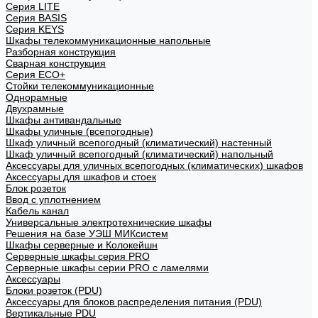
Cерия LITE
Cерия BASIS
Cерия KEYS
Шкафы телекоммуникационные напольные
Разборная конструкция
Сварная конструкция
Серия ECO+
Стойки телекоммуникационные
Однорамные
Двухрамные
Шкафы антивандальные
Шкафы уличные (всепогодные)
Шкаф уличный всепогодный (климатический) настенный
Шкаф уличный всепогодный (климатический) напольный
Аксессуары для уличных всепогодных (климатических) шкафов
Аксессуары для шкафов и стоек
Блок розеток
Ввод с уплотнением
Кабель канал
Универсальные электротехнические шкафы
Решения на базе УЭШ МИКсистем
Шкафы серверные и Колокейшн
Серверные шкафы серия PRO
Серверные шкафы серии PRO с ламелями
Аксессуары
Блоки розеток (PDU)
Аксессуары для блоков распределения питания (PDU)
Вертикальные PDU