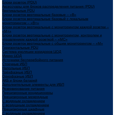
Блоки розеток (PDU)
Аксессуары для блоков распределения питания (PDU)
Вертикальные PDU
Блоки розеток вертикальные базовые – «В»
Блоки розеток вертикальные базовый с локальным
мониторингом – «В+»
Блоки розеток вертикальные с мониторингом каждой розетки –
«М+»
Блоки розеток вертикальные с мониторингом, контролем и
управлением каждой розеткой – «МС»
Блоки розеток вертикальные с общим мониторингом – «М»
Горизонтальные PDU
Система изоляции коридоров ЦОД
Микро ЦОД
Источники бесперебойного питания
Стоечные ИБП
Напольные ИБП
Трёхфазные ИБП
Однофазные ИБП
АКБ и блоки батарей
Дополнительные элементы для ИБП
Резервирование питания
Прецизионные кондиционеры
Прецизионные межрядные
С водяным охлаждением
С воздушным охлаждением
Прецизионные шкафные
С водяным охлаждением