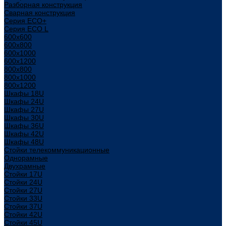
Разборная конструкция
Сварная конструкция
Серия ECO+
Серия ECO L
600x600
600x800
600х1000
600х1200
800x800
800х1000
800х1200
Шкафы 18U
Шкафы 24U
Шкафы 27U
Шкафы 30U
Шкафы 36U
Шкафы 42U
Шкафы 48U
Стойки телекоммуникационные
Однорамные
Двухрамные
Стойки 17U
Стойки 24U
Стойки 27U
Стойки 33U
Стойки 37U
Стойки 42U
Стойки 45U