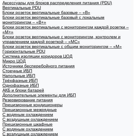
Аксессуары для блоков распределения питания (PDU)
Вертикальные PDU
Блоки розеток вертикальные базовые – «В»
Блоки розеток вертикальные базовый с локальным
мониторингом – «В+»
Блоки розеток вертикальные с мониторингом каждой розетки –
«М+»
Блоки розеток вертикальные с мониторингом, контролем и
управлением каждой розеткой – «МС»
Блоки розеток вертикальные с общим мониторингом – «М»
Горизонтальные PDU
Система изоляции коридоров ЦОД
Микро ЦОД
Источники бесперебойного питания
Стоечные ИБП
Напольные ИБП
Трёхфазные ИБП
Однофазные ИБП
АКБ и блоки батарей
Дополнительные элементы для ИБП
Резервирование питания
Прецизионные кондиционеры
Прецизионные межрядные
С водяным охлаждением
С воздушным охлаждением
Прецизионные шкафные
С водяным охлаждением
С воздушным охлаждением