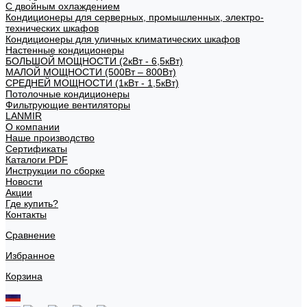
С двойным охлаждением
Кондиционеры для серверных, промышленных, электро-
технических шкафов
Кондиционеры для уличных климатических шкафов
Настенные кондиционеры
БОЛЬШОЙ МОЩНОСТИ (2кВт - 6,5кВт)
МАЛОЙ МОЩНОСТИ (500Вт – 800Вт)
СРЕДНЕЙ МОЩНОСТИ (1кВт - 1,5кВт)
Потолочные кондиционеры
Фильтрующие вентиляторы
LANMIR
О компании
Наше производство
Сертификаты
Каталоги PDF
Инструкции по сборке
Новости
Акции
Где купить?
Контакты
Сравнение
Избранное
Корзина