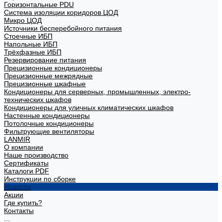
Горизонтальные PDU
Система изоляции коридоров ЦОД
Микро ЦОД
Источники бесперебойного питания
Стоечные ИБП
Напольные ИБП
Трёхфазные ИБП
Резервирование питания
Прецизионные кондиционеры
Прецизионные межрядные
Прецизионные шкафные
Кондиционеры для серверных, промышленных, электро-
технических шкафов
Кондиционеры для уличных климатических шкафов
Настенные кондиционеры
Потолочные кондиционеры
Фильтрующие вентиляторы
LANMIR
О компании
Наше производство
Сертификаты
Каталоги PDF
Инструкции по сборке
Новости
Акции
Где купить?
Контакты
...