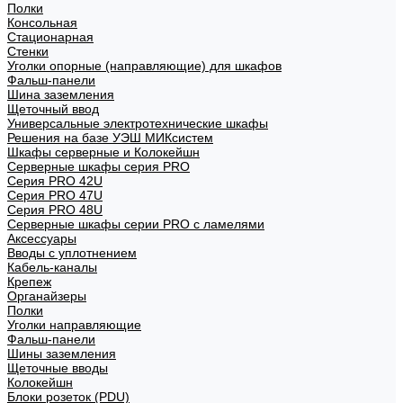
Полки
Консольная
Стационарная
Стенки
Уголки опорные (направляющие) для шкафов
Фальш-панели
Шина заземления
Щеточный ввод
Универсальные электротехнические шкафы
Решения на базе УЭШ МИКсистем
Шкафы серверные и Колокейшн
Серверные шкафы серия PRO
Серия PRO 42U
Серия PRO 47U
Серия PRO 48U
Серверные шкафы серии PRO с ламелями
Аксессуары
Вводы с уплотнением
Кабель-каналы
Крепеж
Органайзеры
Полки
Уголки направляющие
Фальш-панели
Шины заземления
Щеточные вводы
Колокейшн
Блоки розеток (PDU)