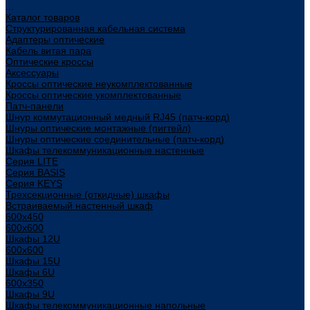
...
Каталог товаров
Структурированная кабельная система
Адаптеры оптические
Кабель витая пара
Оптические кроссы
Аксессуары
Кроссы оптические неукомплектованные
Кроссы оптические укомплектованные
Патч-панели
Шнур коммутационный медный RJ45 (патч-корд)
Шнуры оптические монтажные (пигтейл)
Шнуры оптические соединительные (патч-корд)
Шкафы телекоммуникационные настенные
Cерия LITE
Cерия BASIS
Cерия KEYS
Трехсекционные (откидные) шкафы
Встраиваемый настенный шкаф
600x450
600x600
Шкафы 12U
600x600
Шкафы 15U
Шкафы 6U
600x350
Шкафы 9U
Шкафы телекоммуникационные напольные