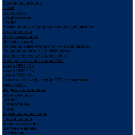
Панели эл. питания
Полки
Консольная
Стационарная
Стенки
Уголки опорные (направляющие) для шкафов
Фальш-панели
Шина заземления
Щеточный ввод
Универсальные электротехнические шкафы
Решения на базе УЭШ МИКсистем
Шкафы серверные и Колокейшн
Серверные шкафы серия PRO
Серия PRO 42U
Серия PRO 47U
Серия PRO 48U
Серверные шкафы серии PRO с ламелями
Аксессуары
Вводы с уплотнением
Кабель-каналы
Крепеж
Органайзеры
Полки
Уголки направляющие
Фальш-панели
Шины заземления
Щеточные вводы
Колокейшн