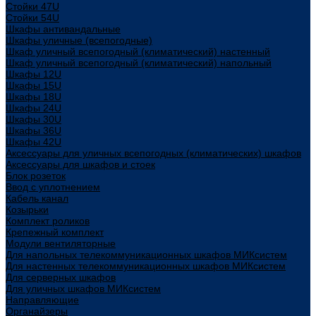
Стойки 47U
Стойки 54U
Шкафы антивандальные
Шкафы уличные (всепогодные)
Шкаф уличный всепогодный (климатический) настенный
Шкаф уличный всепогодный (климатический) напольный
Шкафы 12U
Шкафы 15U
Шкафы 18U
Шкафы 24U
Шкафы 30U
Шкафы 36U
Шкафы 42U
Аксессуары для уличных всепогодных (климатических) шкафов
Аксессуары для шкафов и стоек
Блок розеток
Ввод с уплотнением
Кабель канал
Козырьки
Комплект роликов
Крепежный комплект
Модули вентиляторные
Для напольных телекоммуникационных шкафов МИКсистем
Для настенных телекоммуникационных шкафов МИКсистем
Для серверных шкафов
Для уличных шкафов МИКсистем
Направляющие
Органайзеры