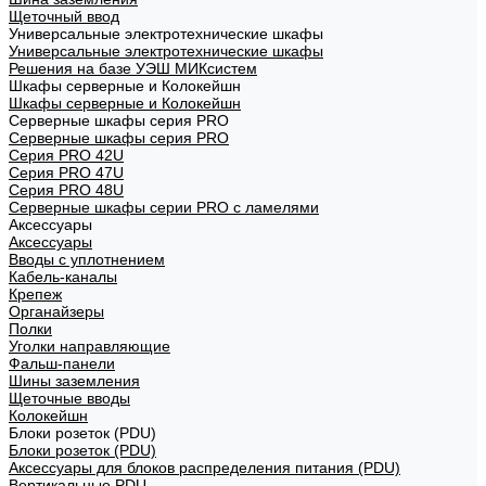
Щеточный ввод
Универсальные электротехнические шкафы
Универсальные электротехнические шкафы
Решения на базе УЭШ МИКсистем
Шкафы серверные и Колокейшн
Шкафы серверные и Колокейшн
Серверные шкафы серия PRO
Серверные шкафы серия PRO
Серия PRO 42U
Серия PRO 47U
Серия PRO 48U
Серверные шкафы серии PRO с ламелями
Аксессуары
Аксессуары
Вводы с уплотнением
Кабель-каналы
Крепеж
Органайзеры
Полки
Уголки направляющие
Фальш-панели
Шины заземления
Щеточные вводы
Колокейшн
Блоки розеток (PDU)
Блоки розеток (PDU)
Аксессуары для блоков распределения питания (PDU)
Вертикальные PDU