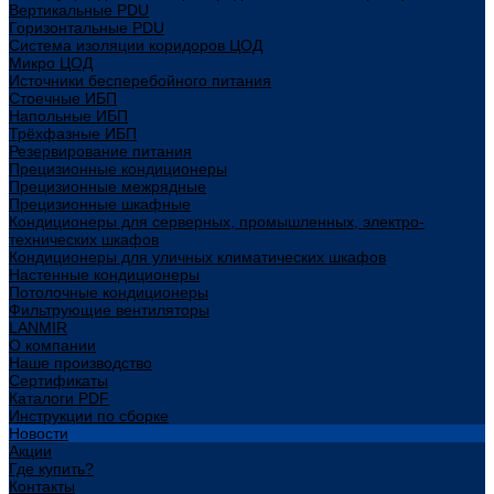
Вертикальные PDU
Горизонтальные PDU
Система изоляции коридоров ЦОД
Микро ЦОД
Источники бесперебойного питания
Стоечные ИБП
Напольные ИБП
Трёхфазные ИБП
Резервирование питания
Прецизионные кондиционеры
Прецизионные межрядные
Прецизионные шкафные
Кондиционеры для серверных, промышленных, электро-
технических шкафов
Кондиционеры для уличных климатических шкафов
Настенные кондиционеры
Потолочные кондиционеры
Фильтрующие вентиляторы
LANMIR
О компании
Наше производство
Сертификаты
Каталоги PDF
Инструкции по сборке
Новости
Акции
Где купить?
Контакты