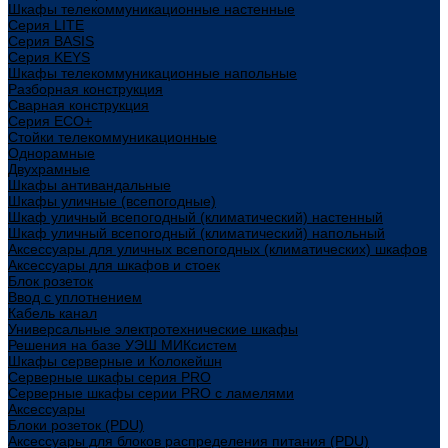
Шкафы телекоммуникационные настенные
Cерия LITE
Cерия BASIS
Cерия KEYS
Шкафы телекоммуникационные напольные
Разборная конструкция
Сварная конструкция
Серия ECO+
Стойки телекоммуникационные
Однорамные
Двухрамные
Шкафы антивандальные
Шкафы уличные (всепогодные)
Шкаф уличный всепогодный (климатический) настенный
Шкаф уличный всепогодный (климатический) напольный
Аксессуары для уличных всепогодных (климатических) шкафов
Аксессуары для шкафов и стоек
Блок розеток
Ввод с уплотнением
Кабель канал
Универсальные электротехнические шкафы
Решения на базе УЭШ МИКсистем
Шкафы серверные и Колокейшн
Серверные шкафы серия PRO
Серверные шкафы серии PRO с ламелями
Аксессуары
Блоки розеток (PDU)
Аксессуары для блоков распределения питания (PDU)