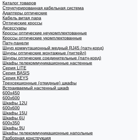
Каталог товаров
Структурированная кабельная система
Адаптеры оптические
Кабель витая пара
Оптические кроссы
Аксессуары
Кроссы оптические неукомплектованные
Кроссы оптические укомплектованные
Патч-панели
Шнур коммутационный медный RJ45 (патч-корд)
Шнуры оптические монтажные (пигтейл)
Шнуры оптические соединительные (патч-корд)
Шкафы телекоммуникационные настенные
Cерия LITE
Cерия BASIS
Cерия KEYS
Трехсекционные (откидные) шкафы
Встраиваемый настенный шкаф
600x450
600x600
Шкафы 12U
600x600
Шкафы 15U
Шкафы 6U
600x350
Шкафы 9U
Шкафы телекоммуникационные напольные
Разборная конструкция