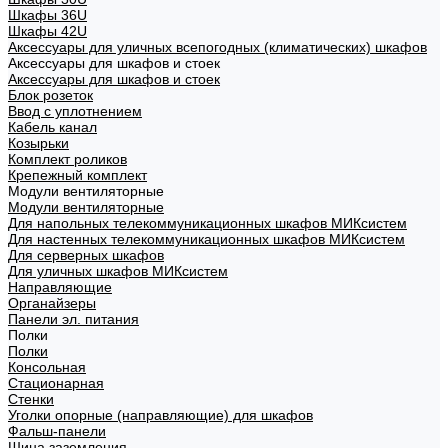
Шкафы 36U
Шкафы 42U
Аксессуары для уличных всепогодных (климатических) шкафов
Аксессуары для шкафов и стоек
Аксессуары для шкафов и стоек
Блок розеток
Ввод с уплотнением
Кабель канал
Козырьки
Комплект роликов
Крепежный комплект
Модули вентиляторные
Модули вентиляторные
Для напольных телекоммуникационных шкафов МИКсистем
Для настенных телекоммуникационных шкафов МИКсистем
Для серверных шкафов
Для уличных шкафов МИКсистем
Направляющие
Органайзеры
Панели эл. питания
Полки
Полки
Консольная
Стационарная
Стенки
Уголки опорные (направляющие) для шкафов
Фальш-панели
Шина заземления