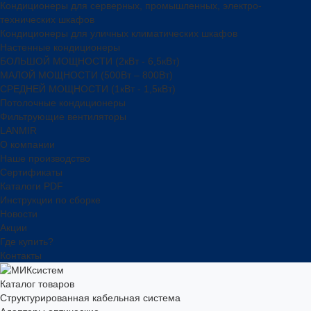
Кондиционеры для серверных, промышленных, электро-
технических шкафов
Кондиционеры для уличных климатических шкафов
Настенные кондиционеры
БОЛЬШОЙ МОЩНОСТИ (2кВт - 6,5кВт)
МАЛОЙ МОЩНОСТИ (500Вт – 800Вт)
СРЕДНЕЙ МОЩНОСТИ (1кВт - 1,5кВт)
Потолочные кондиционеры
Фильтрующие вентиляторы
LANMIR
О компании
Наше производство
Сертификаты
Каталоги PDF
Инструкции по сборке
Новости
Акции
Где купить?
Контакты
Каталог товаров
Структурированная кабельная система